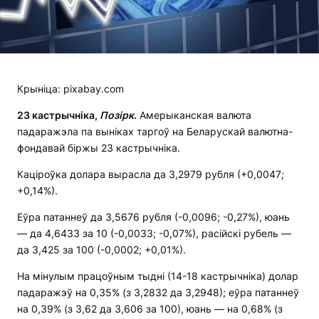
Крыніца: pixabay.com
23 кастрычніка,
П
о
зірк
.
Амерыканская валюта
падаражэла па выніках таргоў на Беларускай валютна-
фондавай біржы 23 кастрычніка.
Каціроўка долара вырасла да 3,2979 рубля (+0,0047;
+0,14%).
Еўра патаннеў да 3,5676 рубля (-0,0096; -0,27%), юань
— да 4,6433 за 10 (-0,0033; -0,07%), расійскі рубель —
да 3,425 за 100 (-0,0002; +0,01%).
На мінулым працоўным тыдні (14-18 кастрычніка) долар
падаражэў на 0,35% (з 3,2832 да 3,2948); еўра патаннеў
на 0,39% (з 3,62 да 3,606 за 100), юань — на 0,68% (з