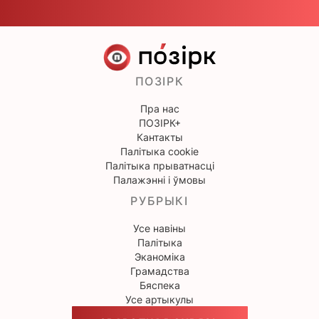
ПОЗІРК
Пра нас
ПОЗІРК+
Кантакты
Палітыка cookie
Палітыка прыватнасці
Палажэнні і ўмовы
РУБРЫКІ
Усе навіны
Палітыка
Эканоміка
Грамадства
Бяспека
Усе артыкулы