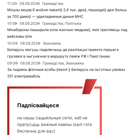
11:30
08.08.2026
Грамадства
Моцны вецер 6 жніўня паваліў 2,4 тыс. дрэў, пашкодзіў дахі больш
за 700 дамоў — удакладненыя даныя МНС
10:58
08.08.2026
Грамадства, Палітыка
Мінабароны пашырыла кола жанчын-медыкаў, якія трапляюць пад
вайсковы ўлік
10:04
08.08.2026
Эканоміка
Беларусь могуць падключыць да рэалізацыі праекта першага
грузавога чыгуначнага маршруту паміж РФ і Пакістанам
09:36
08.08.2026
Грамадства, Эканоміка
За тыдзень фізічныя асобы ўвезлі ў Беларусь на льготных умовах
251 электрамабіль
Падпісвайцеся
на нашы сацыяльныя сеткі, каб не
прапусціць важныя навіны (калі гэта
бяспечна для вас)