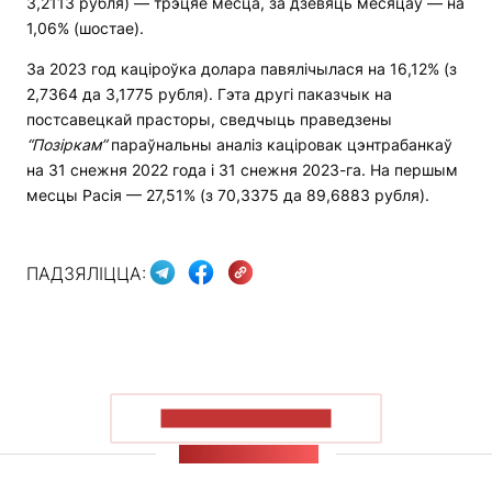
3,2113 рубля) — трэцяе месца, за дзевяць месяцаў — на
1,06% (шостае).
За 2023 год каціроўка долара павялічылася на 16,12% (з
2,7364 да 3,1775 рубля). Гэта другі паказчык на
постсавецкай прасторы, сведчыць праведзены
“П
о
зіркам”
параўнальны аналіз каціровак цэнтрабанкаў
на 31 снежня 2022 года і 31 снежня 2023-га. На першым
месцы Расія — 27,51% (з 70,3375 да 89,6883 рубля).
ПАДЗЯЛІЦЦА:
ПАКАЗАЦЬ БОЛЬШ
СТУЖКА НАВІН