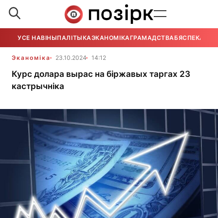
УСЕ НАВІНЫ
ПАЛІТЫКА
ЭКАНОМІКА
ГРАМАДСТВА
БЯСПЕКА
УСЕ
Эканоміка
23.10.2024
14:12
Курс долара вырас на біржавых таргах 23
кастрычніка