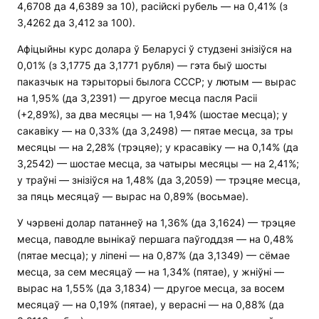
4,6708 да 4,6389 за 10), расійскі рубель — на 0,41% (з
3,4262 да 3,412 за 100).
Афіцыйны курс долара ў Беларусі ў студзені знізіўся на
0,01% (з 3,1775 да 3,1771 рубля) — гэта быў шосты
паказчык на тэрыторыі былога СССР; у лютым — вырас
на 1,95% (да 3,2391) — другое месца пасля Расіі
(+2,89%), за два месяцы — на 1,94% (шостае месца); у
сакавіку — на 0,33% (да 3,2498) — пятае месца, за тры
месяцы — на 2,28% (трэцяе); у красавіку — на 0,14% (да
3,2542) — шостае месца, за чатыры месяцы — на 2,41%;
у траўні — знізіўся на 1,48% (да 3,2059) — трэцяе месца,
за пяць месяцаў — вырас на 0,89% (восьмае).
У чэрвені долар патаннеў на 1,36% (да 3,1624) — трэцяе
месца, паводле вынікаў першага паўгоддзя — на 0,48%
(пятае месца); у ліпені — на 0,87% (да 3,1349) — сёмае
месца, за сем месяцаў — на 1,34% (пятае), у жніўні —
вырас на 1,55% (да 3,1834) — другое месца, за восем
месяцаў — на 0,19% (пятае), у верасні — на 0,88% (да