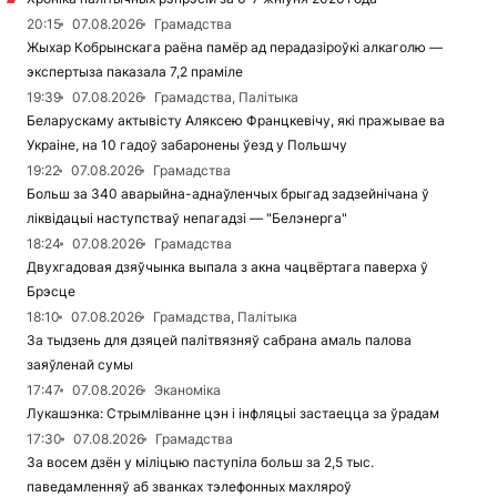
20:15
07.08.2026
Грамадства
Жыхар Кобрынскага раёна памёр ад перадазіроўкі алкаголю —
экспертыза паказала 7,2 праміле
19:39
07.08.2026
Грамадства, Палітыка
Беларускаму актывісту Аляксею Францкевічу, які пражывае ва
Украіне, на 10 гадоў забаронены ўезд у Польшчу
19:22
07.08.2026
Грамадства
Больш за 340 аварыйна-аднаўленчых брыгад задзейнічана ў
ліквідацыі наступстваў непагадзі — "Белэнерга"
18:24
07.08.2026
Грамадства
Двухгадовая дзяўчынка выпала з акна чацвёртага паверха ў
Брэсце
18:10
07.08.2026
Грамадства, Палітыка
За тыдзень для дзяцей палітвязняў сабрана амаль палова
заяўленай сумы
17:47
07.08.2026
Эканоміка
Лукашэнка: Стрымліванне цэн і інфляцыі застаецца за ўрадам
17:30
07.08.2026
Грамадства
За восем дзён у міліцыю паступіла больш за 2,5 тыс.
паведамленняў аб званках тэлефонных махляроў