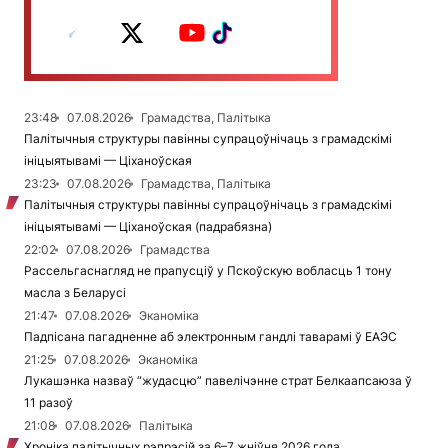
23:48
07.08.2026
Грамадства, Палітыка
Палітычныя структуры павінны супрацоўнічаць з грамадскімі
ініцыятывамі — Ціханоўская
23:23
07.08.2026
Грамадства, Палітыка
Палітычныя структуры павінны супрацоўнічаць з грамадскімі
ініцыятывамі — Ціханоўская (падрабязна)
22:02
07.08.2026
Грамадства
Рассельгаснагляд не прапусціў у Пскоўскую вобласць 1 тону
масла з Беларусі
21:47
07.08.2026
Эканоміка
Падпісана пагадненне аб электронным гандлі таварамі ў ЕАЭС
21:25
07.08.2026
Эканоміка
Лукашэнка назваў “жудасцю” павелічэнне страт Белкаапсаюза ў
11 разоў
21:08
07.08.2026
Палітыка
Хроніка палітычных рэпрэсій за 6–7 жніўня 2026 года