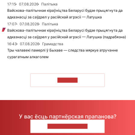
17:15
07.08.2026
Палітыка
Вайскова-палітычнае кіраўніцтва Беларусі будзе прыцягнута да
адказнасці за саўдзел у расійскай агрэсіі — Латушка
17:07
07.08.2026
Палітыка
Вайскова-палітычнае кіраўніцтва Беларусі будзе прыцягнута да
адказнасці за саўдзел у расійскай агрэсіі — Латушка (падрабязна)
16:43
07.08.2026
Грамадства
Тры чалавекі памерлі ў Быхаве — следства мяркуе атручэнне
сурагатным алкаголем
ЧЫТАЦЬ
У вас ёсць партнёрская прапанова?
НАПІШЫЦЕ НАМ