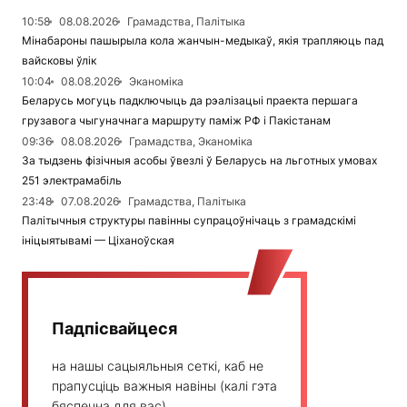
10:58
08.08.2026
Грамадства, Палітыка
Мінабароны пашырыла кола жанчын-медыкаў, якія трапляюць пад
вайсковы ўлік
10:04
08.08.2026
Эканоміка
Беларусь могуць падключыць да рэалізацыі праекта першага
грузавога чыгуначнага маршруту паміж РФ і Пакістанам
09:36
08.08.2026
Грамадства, Эканоміка
За тыдзень фізічныя асобы ўвезлі ў Беларусь на льготных умовах
251 электрамабіль
23:48
07.08.2026
Грамадства, Палітыка
Палітычныя структуры павінны супрацоўнічаць з грамадскімі
ініцыятывамі — Ціханоўская
Падпісвайцеся
на нашы сацыяльныя сеткі, каб не
прапусціць важныя навіны (калі гэта
бяспечна для вас)