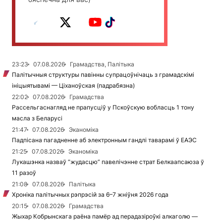
23:23
07.08.2026
Грамадства, Палітыка
Палітычныя структуры павінны супрацоўнічаць з грамадскімі
ініцыятывамі — Ціханоўская (падрабязна)
22:02
07.08.2026
Грамадства
Рассельгаснагляд не прапусціў у Пскоўскую вобласць 1 тону
масла з Беларусі
21:47
07.08.2026
Эканоміка
Падпісана пагадненне аб электронным гандлі таварамі ў ЕАЭС
21:25
07.08.2026
Эканоміка
Лукашэнка назваў “жудасцю” павелічэнне страт Белкаапсаюза ў
11 разоў
21:08
07.08.2026
Палітыка
Хроніка палітычных рэпрэсій за 6–7 жніўня 2026 года
20:15
07.08.2026
Грамадства
Жыхар Кобрынскага раёна памёр ад перадазіроўкі алкаголю —