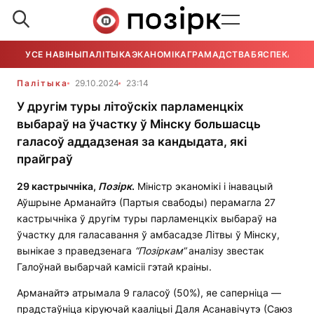
УСЕ НАВІНЫ
ПАЛІТЫКА
ЭКАНОМІКА
ГРАМАДСТВА
БЯСПЕКА
УСЕ
Палітыка
29.10.2024
23:14
У другім туры літоўскіх парламенцкіх
выбараў на ўчастку ў Мінску большасць
галасоў аддадзеная за кандыдата, які
прайграў
29 кастрычніка,
П
о
зірк
.
Міністр эканомікі і інавацый
Аўшрыне Арманайтэ (Партыя свабоды) перамагла 27
кастрычніка ў другім туры парламенцкіх выбараў на
ўчастку для галасавання ў амбасадзе Літвы ў Мінску,
вынікае з праведзенага
“П
о
зіркам”
аналізу звестак
Галоўнай выбарчай камісіі гэтай краіны.
Арманайтэ атрымала 9 галасоў (50%), яе саперніца —
прадстаўніца кіруючай кааліцыі Даля Асанавічутэ (Саюз