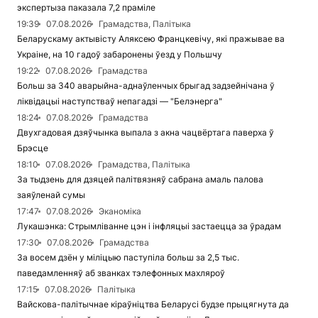
экспертыза паказала 7,2 праміле
19:39
07.08.2026
Грамадства, Палітыка
Беларускаму актывісту Аляксею Францкевічу, які пражывае ва
Украіне, на 10 гадоў забаронены ўезд у Польшчу
19:22
07.08.2026
Грамадства
Больш за 340 аварыйна-аднаўленчых брыгад задзейнічана ў
ліквідацыі наступстваў непагадзі — "Белэнерга"
18:24
07.08.2026
Грамадства
Двухгадовая дзяўчынка выпала з акна чацвёртага паверха ў
Брэсце
18:10
07.08.2026
Грамадства, Палітыка
За тыдзень для дзяцей палітвязняў сабрана амаль палова
заяўленай сумы
17:47
07.08.2026
Эканоміка
Лукашэнка: Стрымліванне цэн і інфляцыі застаецца за ўрадам
17:30
07.08.2026
Грамадства
За восем дзён у міліцыю паступіла больш за 2,5 тыс.
паведамленняў аб званках тэлефонных махляроў
17:15
07.08.2026
Палітыка
Вайскова-палітычнае кіраўніцтва Беларусі будзе прыцягнута да