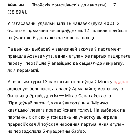
Айчыны — Літоўскія хрысціянскія дэмакраты) — 7
(38,89%).
У галасаванні ўдзельнічала 18 чалавек (яўка 40%), 2
бюлетэні прызнана несапраўднымі. 12 чалавек прыйшлі
на ўчастак, 6 даслалі бюлетэнь па пошце.
Па выніках выбараў у замежнай акрузе ў парламент
прайшла Асанавічутэ, аднак агулам яе партыя пацярпела
паразу і перайшла ў апазіцыю да сацыял-дэмакратаў,
якія перамаглі.
У першым туры 13 кастрычніка літоўцы ў Мінску
аддалі
адносную большасць галасоў Арманайтэ; Асанавічутэ
была чацвёртай, другім — Мікас Сакалаўскас (з
“Працоўнай партыі”, якая ўваходзіць у “Мірную
кааліцыю” левага прарасійскага толку). На выбарах па
партыйных спісах у той дзень на ўчастку выйграла
прарасійская Літоўская народная партыя, якая агулам
не пераадолела 5-працэнтны бар’ер.