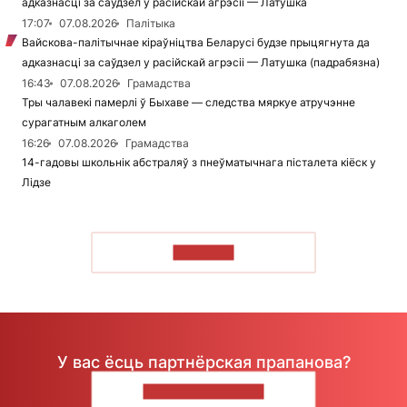
адказнасці за саўдзел у расійскай агрэсіі — Латушка
17:07
07.08.2026
Палітыка
Вайскова-палітычнае кіраўніцтва Беларусі будзе прыцягнута да
адказнасці за саўдзел у расійскай агрэсіі — Латушка (падрабязна)
16:43
07.08.2026
Грамадства
Тры чалавекі памерлі ў Быхаве — следства мяркуе атручэнне
сурагатным алкаголем
16:26
07.08.2026
Грамадства
14-гадовы школьнік абстраляў з пнеўматычнага пісталета кіёск у
Лідзе
ЧЫТАЦЬ
У вас ёсць партнёрская прапанова?
НАПІШЫЦЕ НАМ