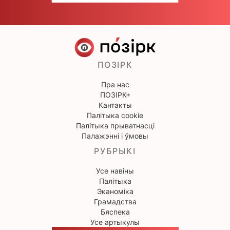
ПОЗІРК
Пра нас
ПОЗІРК+
Кантакты
Палітыка cookie
Палітыка прыватнасці
Палажэнні і ўмовы
РУБРЫКІ
Усе навіны
Палітыка
Эканоміка
Грамадства
Бяспека
Усе артыкулы