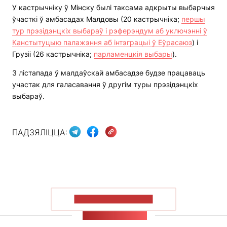
У кастрычніку ў Мінску былі таксама адкрыты выбарчыя
ўчасткі ў амбасадах Малдовы (20 кастрычніка;
першы
тур прэзідэнцкіх выбараў і рэферэндум аб уключэнні ў
Канстытуцыю палажэння аб інтэграцыі ў Еўрасаюз
) і
Грузіі (26 кастрычніка;
парламенцкія выбары
).
3 лістапада ў малдаўскай амбасадзе будзе працаваць
участак для галасавання ў другім туры прэзідэнцкіх
выбараў.
ПАДЗЯЛІЦЦА:
ПАКАЗАЦЬ БОЛЬШ
СТУЖКА НАВІН