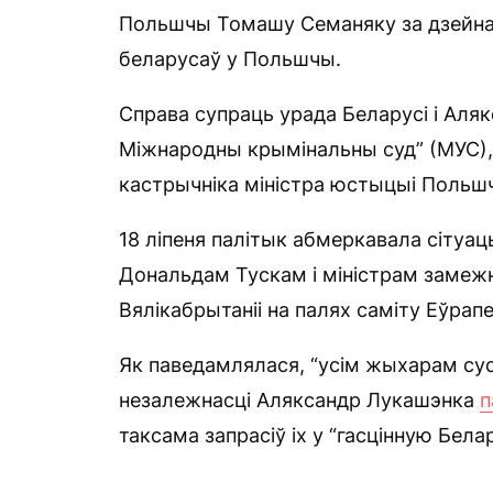
Польшчы Томашу Семаняку за дзейнас
беларусаў у Польшчы.
Справа супраць урада Беларусі і Аляк
Міжнародны крымінальны суд” (МУС),
кастрычніка міністра юстыцыі Польшч
18 ліпеня палітык абмеркавала сітуа
Дональдам Тускам і міністрам замеж
Вялікабрытаніі на палях саміту Еўрап
Як паведамлялася, “усім жыхарам су
незалежнасці Аляксандр Лукашэнка
п
таксама запрасіў іх у “гасцінную Белар