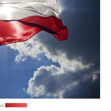
ца:
pixabay.com