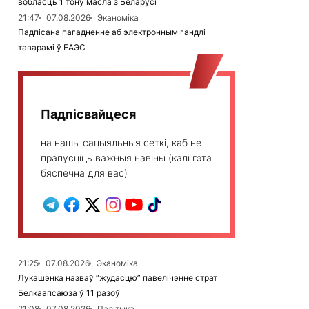
вобласць 1 тону масла з Беларусі
21:47
07.08.2026
Эканоміка
Падпісана пагадненне аб электронным гандлі
таварамі ў ЕАЭС
Падпісвайцеся
на нашы сацыяльныя сеткі, каб не
прапусціць важныя навіны (калі гэта
бяспечна для вас)
21:25
07.08.2026
Эканоміка
Лукашэнка назваў “жудасцю” павелічэнне страт
Белкаапсаюза ў 11 разоў
21:08
07.08.2026
Палітыка