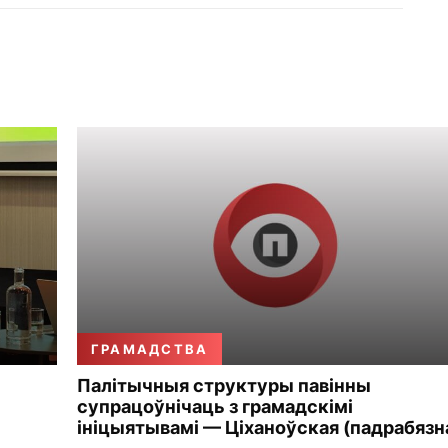
ГРАМАДСТВА
Палітычныя структуры павінны
супрацоўнічаць з грамадскімі
ініцыятывамі — Ціханоўская (падрабязн