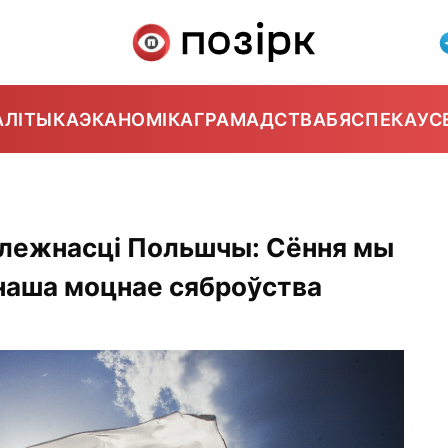
АЛІТЫКА
ЭКАНОМІКА
ГРАМАДСТВА
БЯСПЕКА
УС
алежнасці Польшчы: Сёння мы
 наша моцнае сяброўства