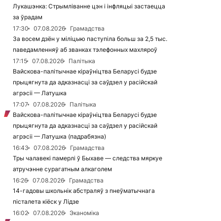
Лукашэнка: Стрымліванне цэн і інфляцыі застаецца
за ўрадам
17:30
07.08.2026
Грамадства
За восем дзён у міліцыю паступіла больш за 2,5 тыс.
паведамленняў аб званках тэлефонных махляроў
17:15
07.08.2026
Палітыка
Вайскова-палітычнае кіраўніцтва Беларусі будзе
прыцягнута да адказнасці за саўдзел у расійскай
агрэсіі — Латушка
17:07
07.08.2026
Палітыка
Вайскова-палітычнае кіраўніцтва Беларусі будзе
прыцягнута да адказнасці за саўдзел у расійскай
агрэсіі — Латушка (падрабязна)
16:43
07.08.2026
Грамадства
Тры чалавекі памерлі ў Быхаве — следства мяркуе
атручэнне сурагатным алкаголем
16:26
07.08.2026
Грамадства
14-гадовы школьнік абстраляў з пнеўматычнага
пісталета кіёск у Лідзе
16:02
07.08.2026
Эканоміка