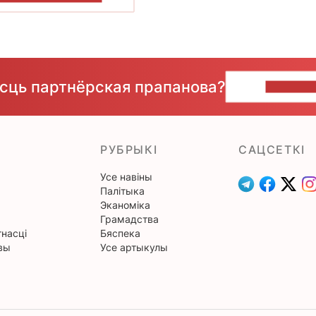
ёсць партнёрская прапанова?
НАПІШЫ
РУБРЫКІ
САЦСЕТКІ
Усе навіны
Палітыка
Эканоміка
Грамадства
насці
Бяспека
вы
Усе артыкулы