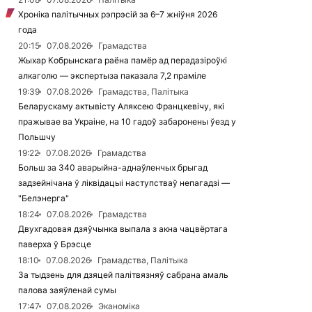
Хроніка палітычных рэпрэсій за 6–7 жніўня 2026
года
20:15
07.08.2026
Грамадства
Жыхар Кобрынскага раёна памёр ад перадазіроўкі
алкаголю — экспертыза паказала 7,2 праміле
19:39
07.08.2026
Грамадства, Палітыка
Беларускаму актывісту Аляксею Францкевічу, які
пражывае ва Украіне, на 10 гадоў забаронены ўезд у
Польшчу
19:22
07.08.2026
Грамадства
Больш за 340 аварыйна-аднаўленчых брыгад
задзейнічана ў ліквідацыі наступстваў непагадзі —
"Белэнерга"
18:24
07.08.2026
Грамадства
Двухгадовая дзяўчынка выпала з акна чацвёртага
паверха ў Брэсце
18:10
07.08.2026
Грамадства, Палітыка
За тыдзень для дзяцей палітвязняў сабрана амаль
палова заяўленай сумы
17:47
07.08.2026
Эканоміка