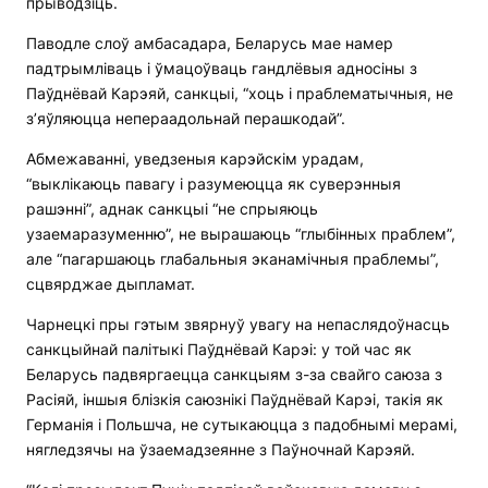
прыводзіць.
Паводле слоў амбасадара, Беларусь мае намер
падтрымліваць і ўмацоўваць гандлёвыя адносіны з
Паўднёвай Карэяй, санкцыі, “хоць і праблематычныя, не
з’яўляюцца непераадольнай перашкодай”.
Абмежаванні, уведзеныя карэйскім урадам,
“выклікаюць павагу і разумеюцца як суверэнныя
рашэнні”, аднак санкцыі “не спрыяюць
узаемаразуменню”, не вырашаюць “глыбінных праблем”,
але “пагаршаюць глабальныя эканамічныя праблемы”,
сцвярджае дыпламат.
Чарнецкі пры гэтым звярнуў увагу на непаслядоўнасць
санкцыйнай палітыкі Паўднёвай Карэі: у той час як
Беларусь падвяргаецца санкцыям з-за свайго саюза з
Расіяй, іншыя блізкія саюзнікі Паўднёвай Карэі, такія як
Германія і Польшча, не сутыкаюцца з падобнымі мерамі,
нягледзячы на ​​ўзаемадзеянне з Паўночнай Карэяй.