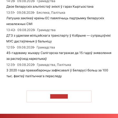
14:26
09.08.2026
Грамадства
Двое беларускіх альпіністаў зніклі ў гарах Кыргызстана
13:51
09.08.2026
Бяспека, Палітыка
Латушка заклікаў краіны ЕС павялічыць падтрымку беларускіх
незалежных СМІ
13:42
09.08.2026
Грамадства
ДТЗ з удзелам міліцэйскага транспарту ў Кобрыне — супрацоўнікі
МУС дастаўленыя ў бальніцу
12:55
09.08.2026
Грамадства
45-гадоваму жыхару Салігорска пагражае да 15 гадоў зняволення
за распаўсюд наркотыкаў
12:35
09.08.2026
Грамадства, Палітыка
З 2020 года праваабаронцы зафіксавалі ў Беларусі больш за 100
тыс. фактаў палітычнага пераследу
ЧЫТАЦЬ