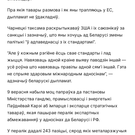
Пра якія тавары размова і як яны трапляюць у ЕС,
дыпламат не ўдакладніў.
Чарнецкі таксама раскрытыкаваў ЗША і іх саюзнікаў за
санкцыі і зазначыў, што яны хочуць ад Беларусі змены
палітыкі “ў адпаведнасці з іх стандартамі”.
“Але ў кожным рэгіёне ёсць свае стандарты і лад
жыцця. Навязваць адной краіне выяву паводзін іншай —
усё роўна што навязваць правілы адной сям’і іншай. Гэта
не спрыяе здаровым міжнародным адносінам”, —
адзначыў беларускі дыпламат.
9 верасня набыла моц папраўка да пастановы
Міністэрства гандлю, прамысловасці і энергетыкі
Паўднёвай Карэі аб імпарце і экспарце стратэгічных
тавараў, якая пашырае пералік экспартных
абмежаванняў у адносінах да Беларусі і РФ.
У пералік дадалі 243 пазіцыі, сярод якіх металарэжучыя