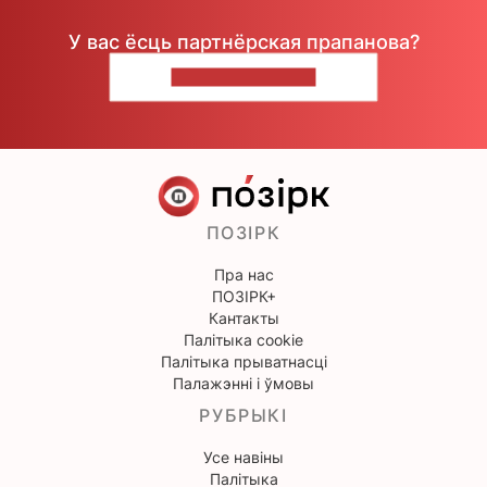
У вас ёсць партнёрская прапанова?
НАПІШЫЦЕ НАМ
ПОЗІРК
Пра нас
ПОЗІРК+
Кантакты
Палітыка cookie
Палітыка прыватнасці
Палажэнні і ўмовы
РУБРЫКІ
Усе навіны
Палітыка