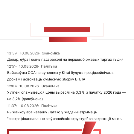
ПАКАЗАЦЬ БОЛЬШ
СТУЖКА НАВІН
13:37
10.08.2026
Эканоміка
Долар, еўра і юань падаражэлі на першых біржавых таргах тыдня
12:51
10.08.2026
Палітыка
Вайскоўцы ССА на вучэннях у Кітаі будуць процідзейнічаць
дронам і асвойваць сумесную зборку БПЛА
12:07
10.08.2026
Эканоміка
У ліпені спажывецкія цэны выраслі на 0,3%, з пачатку 2026 года —
на 3,2% (дапоўнена)
11:37
10.08.2026
Палітыка
Рыжанкоў абвінаваціў Латвію ў жаданні атрымаць
"экстрафінансаванне з еўрапейскіх структур" за закрыццё мяжы