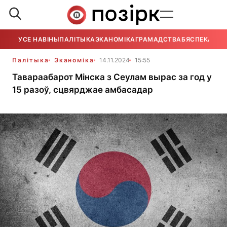
УСЕ НАВІНЫ
ПАЛІТЫКА
ЭКАНОМІКА
ГРАМАДСТВА
БЯСПЕКА
УСЕ
Палітыка
Эканоміка
14.11.2024
15:55
Тавараабарот Мінска з Сеулам вырас за год у
15 разоў, сцвярджае амбасадар