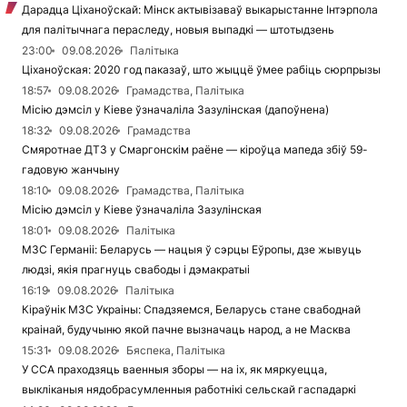
Дарадца Ціханоўскай: Мінск актывізаваў выкарыстанне Інтэрпола
для палітычнага пераследу, новыя выпадкі — штотыдзень
23:00
09.08.2026
Палітыка
Ціханоўская: 2020 год паказаў, што жыццё ўмее рабіць сюрпрызы
18:57
09.08.2026
Грамадства, Палітыка
Місію дэмсіл у Кіеве ўзначаліла Зазулінская (дапоўнена)
18:32
09.08.2026
Грамадства
Смяротнае ДТЗ у Смаргонскім раёне — кіроўца мапеда збіў 59-
гадовую жанчыну
18:10
09.08.2026
Грамадства, Палітыка
Місію дэмсіл у Кіеве ўзначаліла Зазулінская
18:01
09.08.2026
Палітыка
МЗС Германіі: Беларусь — нацыя ў сэрцы Еўропы, дзе жывуць
людзі, якія прагнуць свабоды і дэмакратыі
16:19
09.08.2026
Палітыка
Кіраўнік МЗС Украіны: Спадзяемся, Беларусь стане свабоднай
краінай, будучыню якой пачне вызначаць народ, а не Масква
15:31
09.08.2026
Бяспека, Палітыка
У ССА праходзяць ваенныя зборы — на іх, як мяркуецца,
выкліканыя нядобрасумленныя работнікі сельскай гаспадаркі