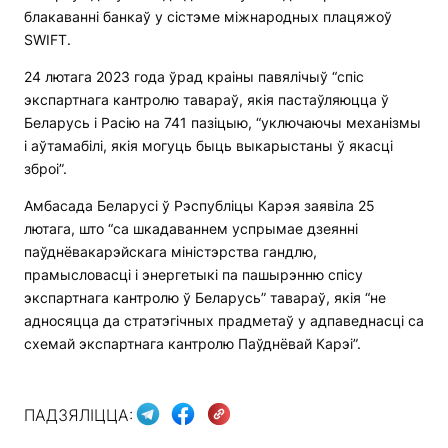
блакаванні банкаў у сістэме міжнародных плацяжоў
SWIFT.
24 лютага 2023 года ўрад краіны павялічыў “спіс
экспартнага кантролю тавараў, якія пастаўляюцца ў
Беларусь і Расію на 741 пазіцыю, “уключаючы механізмы
і аўтамабілі, якія могуць быць выкарыстаны ў якасці
зброі”.
Амбасада Беларусі ў Рэспубліцы Карэя заявіла 25
лютага, што “са шкадаваннем успрымае дзеянні
паўднёвакарэйскага міністэрства гандлю,
прамысловасці і энергетыкі па пашырэнню спісу
экспартнага кантролю ў Беларусь” тавараў, якія “не
адносяцца да стратэгічных прадметаў у адпаведнасці са
схемай экспартнага кантролю Паўднёвай Карэі”.
ПАДЗЯЛІЦЦА: