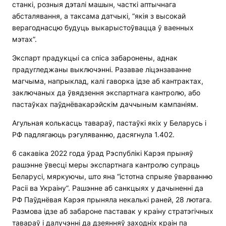
станкі, розныя дэталі машын, часткі аптычнага
абсталявання, а таксама датчыкі, “якія з высокай
верагоднасцю будуць выкарыстоўвацца ў ваенных
мэтах”.
Экспарт прадукцыі са спіса забаронены, аднак
прадугледжаны выключэнні. Разавае ліцэнзаванне
магчыма, напрыклад, калі гаворка ідзе аб кантрактах,
заключаных да ўвядзення экспартнага кантролю, або
пастаўках паўднёвакарэйскім даччыным кампаніям.
Агульная колькасць тавараў, пастаўкі якіх у Беларусь і
РФ падлягаюць рэгуляванню, дасягнула 1.402.
6 сакавіка 2022 года ўрад Рэспублікі Карэя прыняў
рашэнне ўвесці меры экспартнага кантролю супраць
Беларусі, мяркуючы, што яна “істотна спрыяе ўварванню
Расіі ва Украіну”. Рашэнне аб санкцыях у дачыненні да
РФ Паўднёвая Карэя прыняла некалькі раней, 28 лютага.
Размова ідзе аб забароне паставак у краіну стратэгічных
тавараў і далучэнні да дзеянняў заходніх краін па