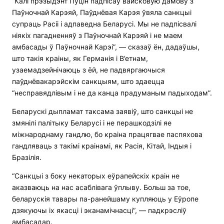
“Калі прэзыдэнт Пуцін падпісаў вайсковую дамову з
Паўночнай Карэяй, Паўднёвая Карэя ўвяла санкцыі
супраць Расіі і адпаведна Беларусі. Мы не падпісвалі
ніякіх пагадненняў з Паўночнай Карэяй і не маем
амбасады ў Паўночнай Карэі”, — сказаў ён, дадаўшы,
што такія краіны, як Германія і В’етнам,
узаемадзейнічаюць з ёй, не падвяргаючыся
паўднёвакарэйскім санкцыям, што здаецца
“несправядлівым і не да канца прадуманым падыходам”.
Беларускі дыпламат таксама заявіў, што санкцыі не
змянілі палітыку Беларусі і не перашкодзілі яе
міжнароднаму гандлю, бо краіна працягвае паспяхова
гандляваць з такімі краінамі, як Расія, Кітай, Індыя і
Бразілія.
“Санкцыі з боку некаторых еўрапейскіх краін не
аказваюць на нас асаблівага ўплыву. Больш за тое,
беларускія тавары па-ранейшаму купляюць у Еўропе
дзякуючы іх якасці і эканамічнасці”, — падкрэсліў
амбасадар.