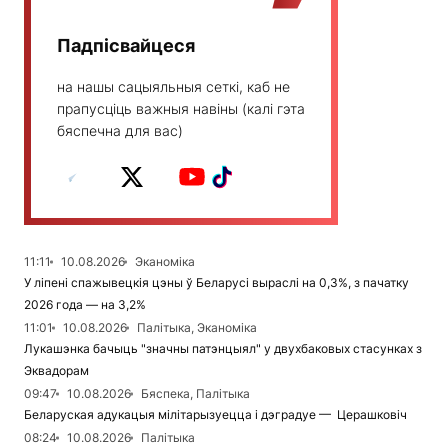
Падпісвайцеся
на нашы сацыяльныя сеткі, каб не
прапусціць важныя навіны (калі гэта
бяспечна для вас)
11:11
10.08.2026
Эканоміка
У ліпені спажывецкія цэны ў Беларусі выраслі на 0,3%, з пачатку
2026 года — на 3,2%
11:01
10.08.2026
Палітыка, Эканоміка
Лукашэнка бачыць "значны патэнцыял" у двухбаковых стасунках з
Эквадорам
09:47
10.08.2026
Бяспека, Палітыка
Беларуская адукацыя мілітарызуецца і дэградуе — Церашковіч
08:24
10.08.2026
Палітыка