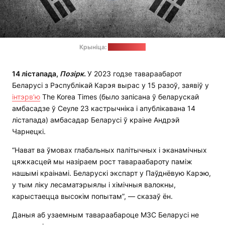
Крыніца:
pixabay.com
14 лістапада,
Позірк
.
У 2023 годзе тавараабарот
Беларусі з Рэспублікай Карэя вырас у 15 разоў, заявіў у
інтэрв’ю
The Korea Times (было запісана ў беларускай
амбасадзе ў Сеуле 23 кастрычніка і апублікавана 14
лістапада) амбасадар Беларусі ў краіне Андрэй
Чарнецкі.
“Нават ва ўмовах глабальных палітычных і эканамічных
цяжкасцей мы назіраем рост тавараабароту паміж
нашымі краінамі. Беларускі экспарт у Паўднёвую Карэю,
у тым ліку лесаматэрыялы і хімічныя валокны,
карыстаецца высокім попытам”, — сказаў ён.
Даныя аб узаемным тавараабароце МЗС Беларусі не