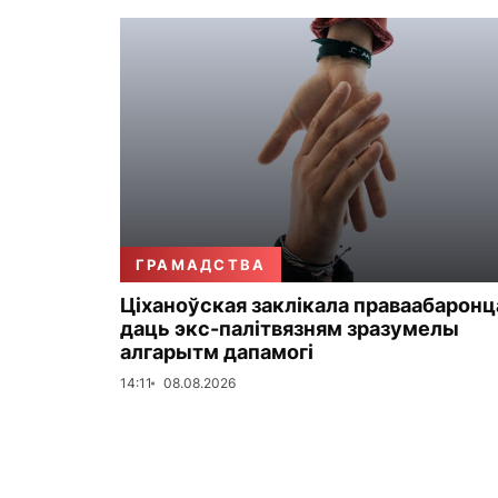
ГРАМАДСТВА
Ціханоўская заклікала праваабаронц
даць экс-палітвязням зразумелы
алгарытм дапамогі
14:11
08.08.2026