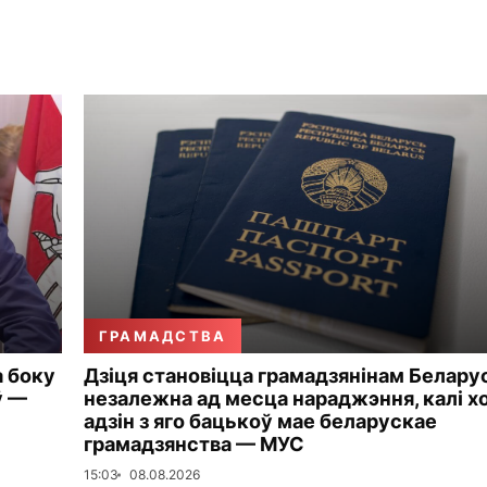
ГРАМАДСТВА
а боку
Дзіця становіцца грамадзянінам Белару
ў —
незалежна ад месца нараджэння, калі х
адзін з яго бацькоў мае беларускае
грамадзянства — МУС
15:03
08.08.2026