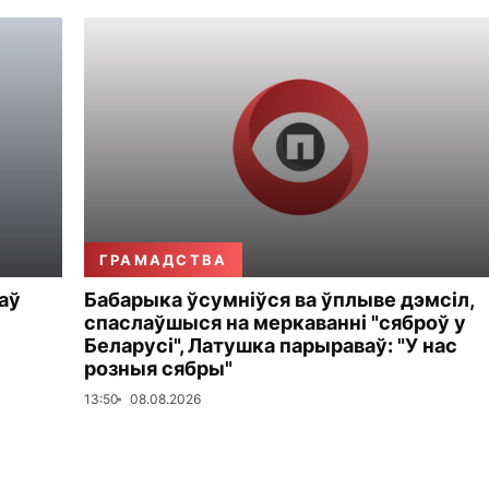
ГРАМАДСТВА
аў
Бабарыка ўсумніўся ва ўплыве дэмсіл,
спаслаўшыся на меркаванні "сяброў у
Беларусі", Латушка парыраваў: "У нас
розныя сябры"
13:50
08.08.2026