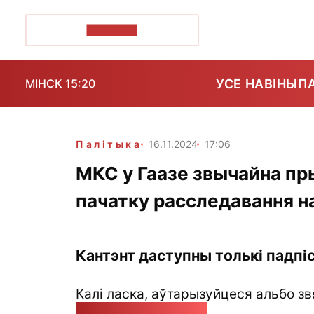
ПОЗІРК+
УСЕ НАВІНЫ
П
МІНСК 15:20
Палітыка
16.11.2024
17:06
МКС у Гаазе звычайна п
пачатку расследавання н
Кантэнт даступны толькі падпіс
Калі ласка, аўтарызуйцеся альбо зв
pozirk@pozirk.online