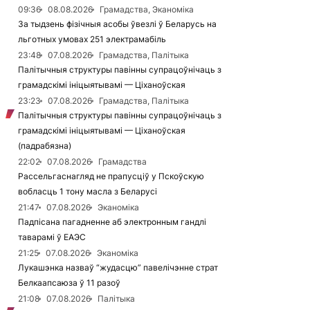
09:36
08.08.2026
Грамадства, Эканоміка
За тыдзень фізічныя асобы ўвезлі ў Беларусь на
льготных умовах 251 электрамабіль
23:48
07.08.2026
Грамадства, Палітыка
Палітычныя структуры павінны супрацоўнічаць з
грамадскімі ініцыятывамі — Ціханоўская
23:23
07.08.2026
Грамадства, Палітыка
Палітычныя структуры павінны супрацоўнічаць з
грамадскімі ініцыятывамі — Ціханоўская
(падрабязна)
22:02
07.08.2026
Грамадства
Рассельгаснагляд не прапусціў у Пскоўскую
вобласць 1 тону масла з Беларусі
21:47
07.08.2026
Эканоміка
Падпісана пагадненне аб электронным гандлі
таварамі ў ЕАЭС
21:25
07.08.2026
Эканоміка
Лукашэнка назваў “жудасцю” павелічэнне страт
Белкаапсаюза ў 11 разоў
21:08
07.08.2026
Палітыка