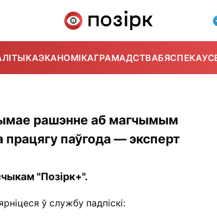
АЛІТЫКА
ЭКАНОМІКА
ГРАМАДСТВА
БЯСПЕКА
УС
рымае рашэнне аб магчымым
а працягу паўгода — эксперт
чыкам "Позірк+".
ярніцеся ў службу падпіскі: