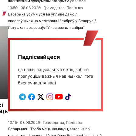
палітвязням зразумелы алгарытм дапамогі
13:50
08.08.2026
Грамадства, Палітыка
Бабарыка ўсумніўся ва ўплыве дэмсіл,
спаслаўшыся на меркаванні "сяброў у Беларусі",
Латушка парыраваў: "У нас розныя сябры"
Падпісвайцеся
на нашы сацыяльныя сеткі, каб не
прапусціць важныя навіны (калі гэта
бяспечна для вас)
сі
оць
13:15
08.08.2026
Грамадства, Палітыка
Севярынец: Трэба мець каманды, гатовыя пры
магчымасці правесці ў рэгіёнах Беларусі "ад акцый