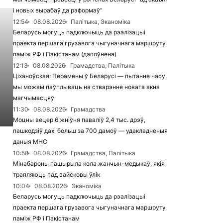
і новых вырабаў да рэформаў"
12:54
08.08.2026
Палітыка, Эканоміка
Беларусь могуць падключыць да рэалізацыі
праекта першага грузавога чыгуначнага маршруту
паміж РФ і Пакістанам (дапоўнена)
12:13
08.08.2026
Грамадства, Палітыка
Ціханоўская: Перамены ў Беларусі — пытанне часу,
мы можам паўплываць на стварэнне новага акна
магчымасцяў
11:30
08.08.2026
Грамадства
Моцны вецер 6 жніўня паваліў 2,4 тыс. дрэў,
пашкодзіў дахі больш за 700 дамоў — удакладненыя
даныя МНС
10:58
08.08.2026
Грамадства, Палітыка
Мінабароны пашырыла кола жанчын-медыкаў, якія
трапляюць пад вайсковы ўлік
10:04
08.08.2026
Эканоміка
Беларусь могуць падключыць да рэалізацыі
праекта першага грузавога чыгуначнага маршруту
паміж РФ і Пакістанам