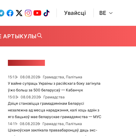
Увайсці
BE
Е АРТЫКУЛЫ
СТУЖКА НАВІН
15:13
08.08.2026
Грамадства, Палітыка
У вайне супраць Украіны з расійскага боку загінула
ўжо больш за 500 беларусаў — Кабанчук
15:03
08.08.2026
Грамадства
Дзіця становіцца грамадзянінам Беларусі
незалежна ад месца нараджэння, калі хоць адзін з
яго бацькоў мае беларускае грамадзянства — МУС
14:11
08.08.2026
Грамадства, Палітыка
Ціханоўская заклікала праваабаронцаў даць экс-