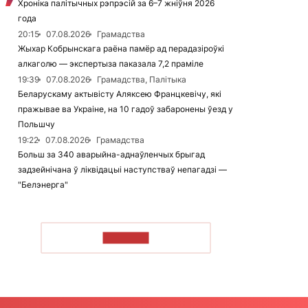
Хроніка палітычных рэпрэсій за 6–7 жніўня 2026
года
20:15
07.08.2026
Грамадства
Жыхар Кобрынскага раёна памёр ад перадазіроўкі
алкаголю — экспертыза паказала 7,2 праміле
19:39
07.08.2026
Грамадства, Палітыка
Беларускаму актывісту Аляксею Францкевічу, які
пражывае ва Украіне, на 10 гадоў забаронены ўезд у
Польшчу
19:22
07.08.2026
Грамадства
Больш за 340 аварыйна-аднаўленчых брыгад
задзейнічана ў ліквідацыі наступстваў непагадзі —
"Белэнерга"
ЧЫТАЦЬ