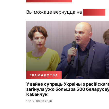
Вы можаце вернуцца на
Галоўную
ГРАМАДСТВА
У вайне супраць Украіны з расійскаг
загінула ўжо больш за 500 беларуса
Кабанчук
15:13
08.08.2026