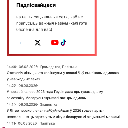
Падпісвайцеся
на нашы сацыяльныя сеткі, каб не
прапусціць важныя навіны (калі гэта
бяспечна для вас)
14:49
06.08.2026
Грамадства, Палітыка
Статкевіч лічыць, что яго інсульт у няволі быў выкліканы адмоваю
ў неабходных леках
14:27
06.08.2026
У першай палове 2026 года Грузія дала прытулак аднаму
замежніку, беларусы атрымалі чатыры адмовы
14:14
06.08.2026
Эканоміка
У Літве перахопленая найбуйнейшая ў 2026 годзе партыя
нелегальных цыгарэт, у тым ліку з беларускімі акцызнымі маркамі
14:11
06.08.2026
Палітыка