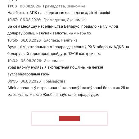
11:08
06.08.2026
Грамадства, Эканоміка
На аб'ектах АПК пашкоджаныя яшчэ дзве адзінкі тэхнікі
10:57
06.08.2026
Грамадства, Эканоміка
За сем месяцаў насельніцтва Беларусі прадало на 1,3 млрд
долараў больш наяўнай валюты, чым набыло
10:50
06.08.2026
Бяспека, Палітыка
Вучэнні міратворчых сіл і падраздзяленняў РХБ-абароны АДКБ на
беларускай тэрыторыі пройдуць 12–16 кастрычніка
10:04
06.08.2026
Эканоміка
Урад вярнуў нулявыя экспартныя пошліны на лёгкія
вуглевадародныя газы
09:55
06.08.2026
Грамадства
Абвінавачаны ў вырошчванні канопляў і захоўванні больш як 25 кг
марыхуаны жыхар Жлобіна паўстане перад судом
ЧЫТАЦЬ