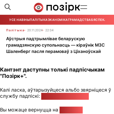
УСЕ НАВІНЫ
ПАЛІТЫКА
ЭКАНОМІКА
ГРАМАДСТВА
БЯСПЕКА
УСЕ
Палітыка
20.11.2024
22:34
Аўстрыя падтрымлівае беларускую
грамадзянскую супольнасць — кіраўнік МЗС
Шаленберг пасля перамоваў з Ціханоўскай
Кантэнт даступны толькі падпісчыкам
"Позірк+".
Калі ласка, аўтарызуйцеся альбо звярніцеся ў
службу падпіскі:
pozirk@pozirk.online
Вы можаце вернуцца на
Галоўную