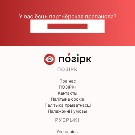
У вас ёсць партнёрская прапанова?
НАПІШЫЦЕ НАМ
ПОЗІРК
Пра нас
ПОЗІРК+
Кантакты
Палітыка cookie
Палітыка прыватнасці
Палажэнні і ўмовы
РУБРЫКІ
Усе навіны