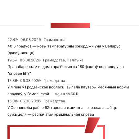
СТУЖКА НАВІН
22:42
06.08.2026
Грамадства
40,3 градуса — новы тэмпературны рэкорд жніўня ў Беларусі
(дапаўняецца)
19:57
06.08.2026
Грамадства, Палітыка
Правабаронцам вядома пра больш за 180 фактаў пераследу па
"справе ЕГУ"
17:36
06.08.2026
Грамадства
У ліпені ў Гродзенскай вобласці выпала паўтары месячныя нормы
ападкаў, у Гомельскай — менш за 60%
15:08
06.08.2026
Грамадства
У Сенненскім раёне 62-гадовая жанчына пагражала забіць
сужыцеля — распачатая крымінальная справа