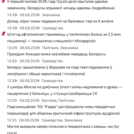
У першай палове 2026 года Грузія дала прытулак аднаму
замежніку, беларусы атрымалі чатыры адмовы (падрабязна)
13:38
06.08.2026
Эканоміка
Долар, еўра і юань падаражэлі на біржавых таргах 6 жніўня
13:36
06.08.2026
Грамадства
Штогод афтальмолагі прымаюць у паліклініках больш за 2,5 млн
пацыентаў — пазаштатны спецыяліст Мінздароўя
13:05
06.08.2026
Палітыка, Эканоміка
Прэзідэнт Алжыра можа неўзабаве наведаць Беларусь
12:42
06.08.2026
Грамадства
Беларус арыштаваны ў Варшаве на падставе падазрэння ў
захоўванні і збыце наркотыкаў і псіхатропаў
12:38
06.08.2026
Грамадства
У цэнтры Мінска на дзяўчыну ўпалі галіны надламанага дрэва —
пацярпелая ў бальніцы, у сітуацыі разбіраецца СК
12:35
06.08.2026
Бяспека, Палітыка
Падсанкцыйнае "КБ "Радар" распрацавала новы перадатчык
перашкодаў для абароны крытычнай інфраструктуры ад дронаў
12:31
06.08.2026
Грамадства, Эканоміка
Мытня выкрыла намер польскага перавозчыка схаваць частку
грузу