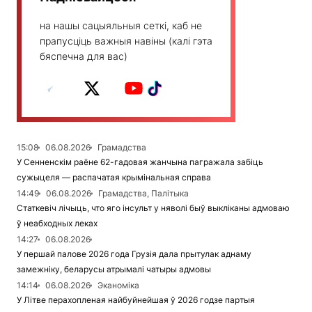
на нашы сацыяльныя сеткі, каб не
прапусціць важныя навіны (калі гэта
бяспечна для вас)
15:08
06.08.2026
Грамадства
У Сенненскім раёне 62-гадовая жанчына пагражала забіць
сужыцеля — распачатая крымінальная справа
14:49
06.08.2026
Грамадства, Палітыка
Статкевіч лічыць, что яго інсульт у няволі быў выкліканы адмоваю
ў неабходных леках
14:27
06.08.2026
У першай палове 2026 года Грузія дала прытулак аднаму
замежніку, беларусы атрымалі чатыры адмовы
14:14
06.08.2026
Эканоміка
У Літве перахопленая найбуйнейшая ў 2026 годзе партыя