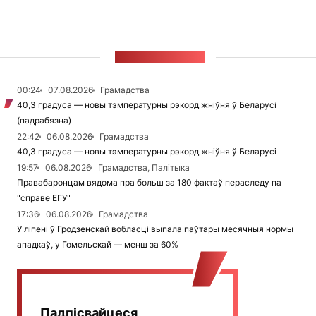
СТУЖКА НАВІН
00:24
07.08.2026
Грамадства
40,3 градуса — новы тэмпературны рэкорд жніўня ў Беларусі
(падрабязна)
22:42
06.08.2026
Грамадства
40,3 градуса — новы тэмпературны рэкорд жніўня ў Беларусі
19:57
06.08.2026
Грамадства, Палітыка
Правабаронцам вядома пра больш за 180 фактаў пераследу па
"справе ЕГУ"
17:36
06.08.2026
Грамадства
У ліпені ў Гродзенскай вобласці выпала паўтары месячныя нормы
ападкаў, у Гомельскай — менш за 60%
Падпісвайцеся