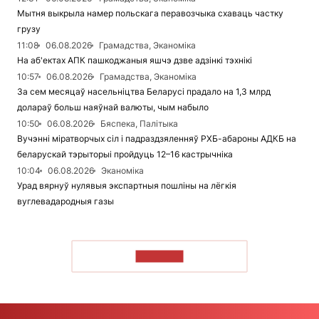
Мытня выкрыла намер польскага перавозчыка схаваць частку
грузу
11:08
06.08.2026
Грамадства, Эканоміка
На аб'ектах АПК пашкоджаныя яшчэ дзве адзінкі тэхнікі
10:57
06.08.2026
Грамадства, Эканоміка
За сем месяцаў насельніцтва Беларусі прадало на 1,3 млрд
долараў больш наяўнай валюты, чым набыло
10:50
06.08.2026
Бяспека, Палітыка
Вучэнні міратворчых сіл і падраздзяленняў РХБ-абароны АДКБ на
беларускай тэрыторыі пройдуць 12–16 кастрычніка
10:04
06.08.2026
Эканоміка
Урад вярнуў нулявыя экспартныя пошліны на лёгкія
вуглевадародныя газы
ЧЫТАЦЬ