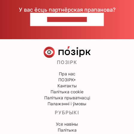
У вас ёсць партнёрская прапанова?
НАПІШЫЦЕ НАМ
ПОЗІРК
Пра нас
ПОЗІРК+
Кантакты
Палітыка cookie
Палітыка прыватнасці
Палажэнні і ўмовы
РУБРЫКІ
Усе навіны
Палітыка