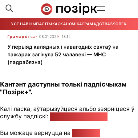
УСЕ НАВІНЫ
ПАЛІТЫКА
ЭКАНОМІКА
ГРАМАДСТВА
БЯСПЕКА
УСЕ
Грамадства
08.01.2025
18:14
У перыяд калядных і навагодніх святаў на
пажарах загінула 52 чалавекі — МНС
(падрабязна)
Кантэнт даступны толькі падпісчыкам
"Позірк+".
Калі ласка, аўтарызуйцеся альбо звярніцеся ў
службу падпіскі:
pozirk@pozirk.online
Вы можаце вернуцца на
Галоўную