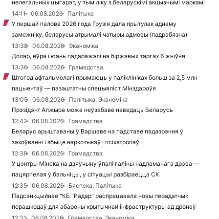
нелегальных цыгарэт, у тым ліку з беларускімі акцызнымі маркамі
14:11
06.08.2026
Палітыка
У першай палове 2026 года Грузія дала прытулак аднаму
замежніку, беларусы атрымалі чатыры адмовы (падрабязна)
13:38
06.08.2026
Эканоміка
Долар, еўра і юань падаражэлі на біржавых таргах 6 жніўня
13:36
06.08.2026
Грамадства
Штогод афтальмолагі прымаюць у паліклініках больш за 2,5 млн
пацыентаў — пазаштатны спецыяліст Мінздароўя
13:05
06.08.2026
Палітыка, Эканоміка
Прэзідэнт Алжыра можа неўзабаве наведаць Беларусь
12:42
06.08.2026
Грамадства
Беларус арыштаваны ў Варшаве на падставе падазрэння ў
захоўванні і збыце наркотыкаў і псіхатропаў
12:38
06.08.2026
Грамадства
У цэнтры Мінска на дзяўчыну ўпалі галіны надламанага дрэва —
пацярпелая ў бальніцы, у сітуацыі разбіраецца СК
12:35
06.08.2026
Бяспека, Палітыка
Падсанкцыйнае "КБ "Радар" распрацавала новы перадатчык
перашкодаў для абароны крытычнай інфраструктуры ад дронаў
12:31
06.08.2026
Грамадства, Эканоміка