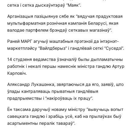
сетка і сетка дыскаўнтэраў “Маяк”.
Арганізацыя пазіцыянуе сябе як “вядучая прадуктовая
мультыфарматная рознічная кампанія Беларусі, якая
валодае партфелем брэндаў сеткавых магазінаў”.
Раней МАРГ агучыў маштабныя прэтэнзіі да інтэрнэт-
маркетплэйсу “Вайлдберыз” і гандлёвай сеткі “Суседзі”.
14 студзеня ведамства ўзначаліў былы дыпламатычны
работнік і некалі першы намеснік міністра гандлю Артур
Карповіч.
Аляксандр Лукашэнка, звяртаючыся да яго, заявіў, што
ўлады кантраляваць прыватныя гандлёвыя
прадпрыемствы і “накіроўваць іх працу”.
Ён таксама даручыў новаму міністру “вывучыць вопыт
савецкага гандлю і зрабіць усё, каб на прылаўках быў
асартыментны пералік тавараў”.