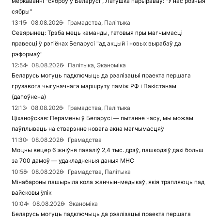
меркаванні "сяброў у Беларусі", Латушка парыраваў: "У нас розныя
сябры"
13:15
08.08.2026
Грамадства, Палітыка
Севярынец: Трэба мець каманды, гатовыя пры магчымасці
правесці ў рэгіёнах Беларусі "ад акцый і новых вырабаў да
рэформаў"
12:54
08.08.2026
Палітыка, Эканоміка
Беларусь могуць падключыць да рэалізацыі праекта першага
грузавога чыгуначнага маршруту паміж РФ і Пакістанам
(дапоўнена)
12:13
08.08.2026
Грамадства, Палітыка
Ціханоўская: Перамены ў Беларусі — пытанне часу, мы можам
паўплываць на стварэнне новага акна магчымасцяў
11:30
08.08.2026
Грамадства
Моцны вецер 6 жніўня паваліў 2,4 тыс. дрэў, пашкодзіў дахі больш
за 700 дамоў — удакладненыя даныя МНС
10:58
08.08.2026
Грамадства, Палітыка
Мінабароны пашырыла кола жанчын-медыкаў, якія трапляюць пад
вайсковы ўлік
10:04
08.08.2026
Эканоміка
Беларусь могуць падключыць да рэалізацыі праекта першага