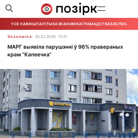
УСЕ НАВІНЫ
ПАЛІТЫКА
ЭКАНОМІКА
ГРАМАДСТВА
БЯСПЕКА
УСЕ
Эканоміка
20.02.2025
15:31
МАРГ выявіла парушэнні ў 96% правераных
крам “Капеечка“