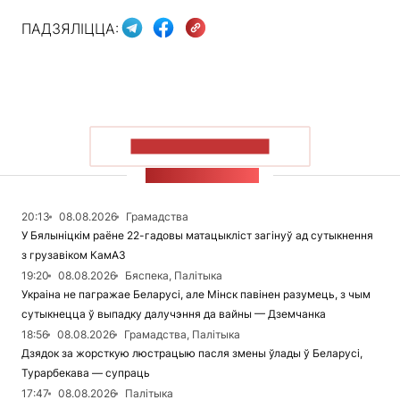
ПАДЗЯЛІЦЦА:
ПАКАЗАЦЬ БОЛЬШ
СТУЖКА НАВІН
20:13
08.08.2026
Грамадства
У Бялыніцкім раёне 22-гадовы матацыкліст загінуў ад сутыкнення
з грузавіком КамАЗ
19:20
08.08.2026
Бяспека, Палітыка
Украіна не пагражае Беларусі, але Мінск павінен разумець, з чым
сутыкнецца ў выпадку далучэння да вайны — Дземчанка
18:56
08.08.2026
Грамадства, Палітыка
Дзядок за жорсткую люстрацыю пасля змены ўлады ў Беларусі,
Турарбекава — супраць
17:47
08.08.2026
Палітыка