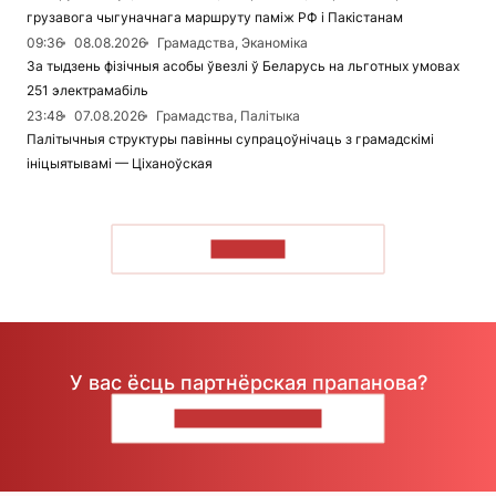
грузавога чыгуначнага маршруту паміж РФ і Пакістанам
09:36
08.08.2026
Грамадства, Эканоміка
За тыдзень фізічныя асобы ўвезлі ў Беларусь на льготных умовах
251 электрамабіль
23:48
07.08.2026
Грамадства, Палітыка
Палітычныя структуры павінны супрацоўнічаць з грамадскімі
ініцыятывамі — Ціханоўская
ЧЫТАЦЬ
У вас ёсць партнёрская прапанова?
НАПІШЫЦЕ НАМ