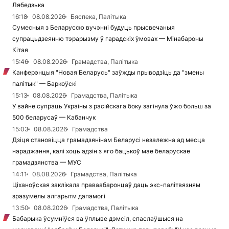
Лябедзька
16:18
08.08.2026
Бяспека, Палітыка
Сумесныя з Беларуссю вучэнні будуць прысвечаныя
супрацьдзеянню тэрарызму ў гарадскіх ўмовах — Мінабароны
Кітая
15:46
08.08.2026
Грамадства, Палітыка
Канферэнцыя "Новая Беларусь" заўжды прыводзіць да "змены
палітык" — Баркоўскі
15:13
08.08.2026
Грамадства, Палітыка
У вайне супраць Украіны з расійскага боку загінула ўжо больш за
500 беларусаў — Кабанчук
15:03
08.08.2026
Грамадства
Дзіця становіцца грамадзянінам Беларусі незалежна ад месца
нараджэння, калі хоць адзін з яго бацькоў мае беларускае
грамадзянства — МУС
14:11
08.08.2026
Грамадства, Палітыка
Ціханоўская заклікала праваабаронцаў даць экс-палітвязням
зразумелы алгарытм дапамогі
13:50
08.08.2026
Грамадства, Палітыка
Бабарыка ўсумніўся ва ўплыве дэмсіл, спаслаўшыся на