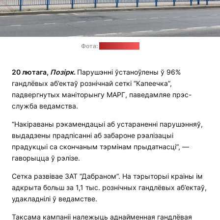
Фота:
vovremia.com
20 лютага,
Позірк
.
Парушэнні ўстаноўлены ў 96%
гандлёвых аб’ектаў рознічнай сеткі “Капеечка”,
падвергнутых маніторынгу МАРГ, паведамляе прэс-
служба ведамства.
“Накіраваны рэкамендацыі аб устараненні парушэнняў,
выдадзены прадпісанні аб забароне рэалізацыі
прадукцыі са скончаным тэрмінам прыдатнасці”, —
гаворыцца ў рэлізе.
Сетка развівае ЗАТ “Дабраном”. На тэрыторыі краіны ім
адкрыта больш за 1,1 тыс. рознічных гандлёвых аб’ектаў,
удакладнілі ў ведамстве.
Таксама кампаніі належыць аднайменная гандлёвая