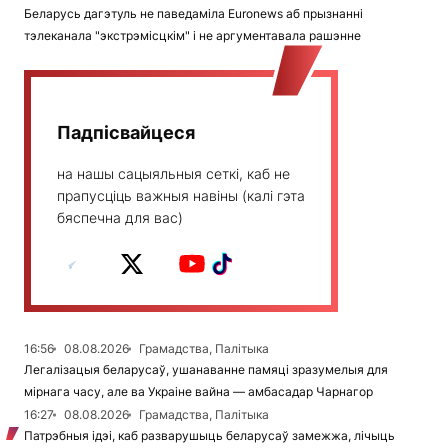
Беларусь дагэтуль не паведаміла Euronews аб прызнанні
тэлеканала "экстрэмісцкім" і не аргументавала рашэнне
Падпісвайцеся
на нашы сацыяльныя сеткі, каб не
прапусціць важныя навіны (калі гэта
бяспечна для вас)
16:56
08.08.2026
Грамадства, Палітыка
Легалізацыя беларусаў, ушанаванне памяці зразумелыя для
мірнага часу, але ва Украіне вайна — амбасадар Чарнагор
16:27
08.08.2026
Грамадства, Палітыка
Патрэбныя ідэі, каб разварушыць беларусаў замежжа, лічыць