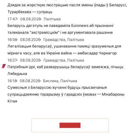
Дзядок за жорсткую люстрацыю пасля змены ўлады ў Беларусі,
Турарбекава — супраць
17:47
08.08.2026
Палітыка
Беларусь дагэтуль не паведаміла Euronews аб прызнанні
тэлеканала "экстрэмісцкім" і не аргументавала рашэнне
16:56
08.08.2026
Грамадства, Палітыка
Легалізацыя беларусаў, ушанаванне памяці зразумелыя для
мірнага часу, але ва Украіне вайна — амбасадар Чарнагор
16:27
08.08.2026
Грамадства, Палітыка
Патрэбныя ідэі, каб разварушыць беларусаў замежжа, лічыць
Лябедзька
16:18
08.08.2026
Бяспека, Палітыка
Сумесныя з Беларуссю вучэнні будуць прысвечаныя
супрацьдзеянню тэрарызму ў гарадскіх ўмовах — Мінабароны
Кітая
ЧЫТАЦЬ