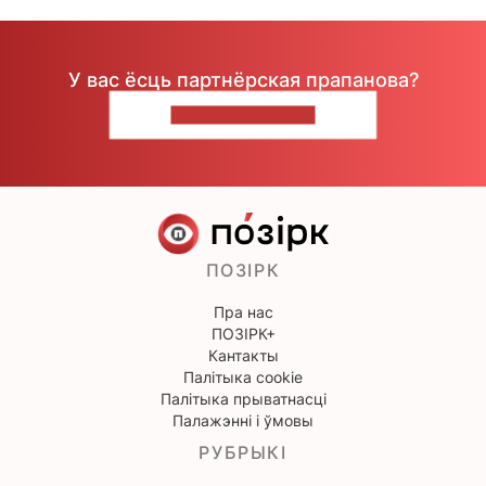
У вас ёсць партнёрская прапанова?
НАПІШЫЦЕ НАМ
ПОЗІРК
Пра нас
ПОЗІРК+
Кантакты
Палітыка cookie
Палітыка прыватнасці
Палажэнні і ўмовы
РУБРЫКІ