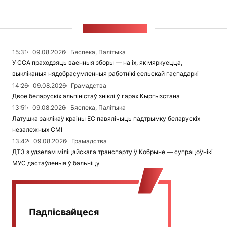
СТУЖКА НАВІН
15:31
09.08.2026
Бяспека, Палітыка
У ССА праходзяць ваенныя зборы — на іх, як мяркуецца,
выкліканыя нядобрасумленныя работнікі сельскай гаспадаркі
14:26
09.08.2026
Грамадства
Двое беларускіх альпіністаў зніклі ў гарах Кыргызстана
13:51
09.08.2026
Бяспека, Палітыка
Латушка заклікаў краіны ЕС павялічыць падтрымку беларускіх
незалежных СМІ
13:42
09.08.2026
Грамадства
ДТЗ з удзелам міліцэйскага транспарту ў Кобрыне — супрацоўнікі
МУС дастаўленыя ў бальніцу
Падпісвайцеся