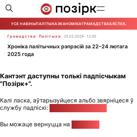
УСЕ НАВІНЫ
ПАЛІТЫКА
ЭКАНОМІКА
ГРАМАДСТВА
БЯСПЕКА
УСЕ
Грамадства
Палітыка
25.02.2025
13:20
Хроніка палітычных рэпрэсій за 22–24 лютага
2025 года
Кантэнт даступны толькі падпісчыкам
"Позірк+".
Калі ласка, аўтарызуйцеся альбо звярніцеся ў
службу падпіскі:
pozirk@pozirk.online
Вы можаце вернуцца на
Галоўную