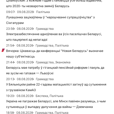
Ціханоўская: З кожным годам становіцца ўсё больш відавочна,
што 2020-ты незваротна змяніў Беларусь
09:07
09.08.2026
Палітыка
Лукашэнка зацікаўлены ў "нарошчванні супрацоўніцтва" з
Сінгапурам
23:56
08.08.2026
Грамадства
Электразабеспячэнне адноўленае ва ўсіх паселішчах Беларусі,
што пацярпелі ад непагадзі
21:54
08.08.2026
Грамадства, Палітыка
Вячорка: Цікавасць да канферэнцыі "Новая Беларусь" вызначае
нашу суб'ектнасць
21:44
08.08.2026
Грамадства, Эканоміка
Беларусь мае патрэбу ў гіганцкай пенсійнай рэформе і пакуль да
яе зусім не гатовая — Львоўскі
20:13
08.08.2026
Грамадства
У Бялыніцкім раёне 22-гадовы матацыкліст загінуў ад сутыкнення
з грузавіком КамАЗ
19:20
08.08.2026
Бяспека, Палітыка
Украіна не пагражае Беларусі, але Мінск павінен разумець, з чым
сутыкнецца ў выпадку далучэння да вайны — Дземчанка
18:56
08.08.2026
Грамадства, Палітыка