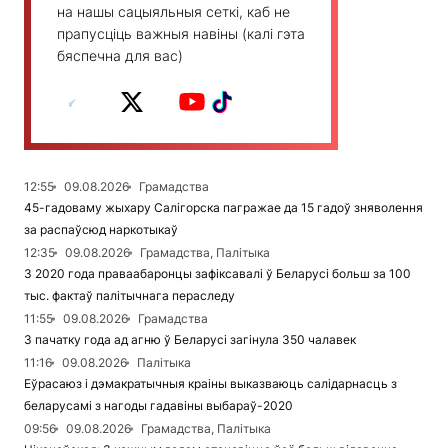
на нашы сацыяльныя сеткі, каб не
прапусціць важныя навіны (калі гэта
бяспечна для вас)
12:55
09.08.2026
Грамадства
45-гадоваму жыхару Салігорска пагражае да 15 гадоў зняволення
за распаўсюд наркотыкаў
12:35
09.08.2026
Грамадства, Палітыка
З 2020 года праваабаронцы зафіксавалі ў Беларусі больш за 100
тыс. фактаў палітычнага пераследу
11:55
09.08.2026
Грамадства
З пачатку года ад агню ў Беларусі загінула 350 чалавек
11:16
09.08.2026
Палітыка
Еўрасаюз і дэмакратычныя краіны выказваюць салідарнасць з
беларусамі з нагоды гадавіны выбараў-2020
09:56
09.08.2026
Грамадства, Палітыка