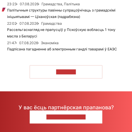
23:23
07.08.2026
Грамадства, Палітыка
Палітычныя структуры павінны супрацоўнічаць з грамадскімі
ініцыятывамі — Ціханоўская (падрабязна)
22:02
07.08.2026
Грамадства
Рассельгаснагляд не прапусціў у Пскоўскую вобласць 1 тону
масла з Беларусі
21:47
07.08.2026
Эканоміка
Падпісана пагадненне аб электронным гандлі таварамі ў ЕАЭС
ЧЫТАЦЬ
У вас ёсць партнёрская прапанова?
НАПІШЫЦЕ НАМ