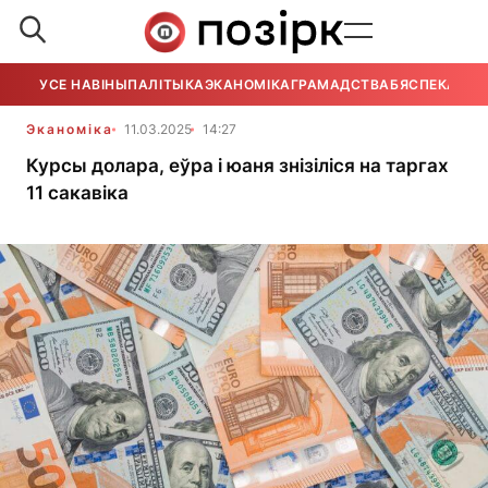
УСЕ НАВІНЫ
ПАЛІТЫКА
ЭКАНОМІКА
ГРАМАДСТВА
БЯСПЕКА
УСЕ
Эканоміка
11.03.2025
14:27
Курсы долара, еўра і юаня знізіліся на таргах
11 сакавіка