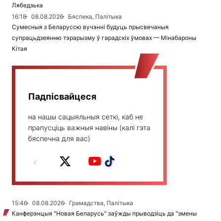
Лябедзька
16:18
08.08.2026
Бяспека, Палітыка
Сумесныя з Беларуссю вучэнні будуць прысвечаныя
супрацьдзеянню тэрарызму ў гарадскіх ўмовах — Мінабароны
Кітая
Падпісвайцеся
на нашы сацыяльныя сеткі, каб не
прапусціць важныя навіны (калі гэта
бяспечна для вас)
15:46
08.08.2026
Грамадства, Палітыка
Канферэнцыя "Новая Беларусь" заўжды прыводзіць да "змены