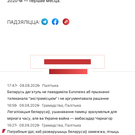
2020-м — першае месца.
ПАДЗЯЛІЦЦА:
ПАКАЗАЦЬ БОЛЬШ
СТУЖКА НАВІН
17:47
08.08.2026
Палітыка
Беларусь дагэтуль не паведаміла Euronews аб прызнанні
тэлеканала "экстрэмісцкім" і не аргументавала рашэнне
16:56
08.08.2026
Грамадства, Палітыка
Легалізацыя беларусаў, ушанаванне памяці зразумелыя для
мірнага часу, але ва Украіне вайна — амбасадар Чарнагор
16:27
08.08.2026
Грамадства, Палітыка
Патрэбныя ідэі, каб разварушыць беларусаў замежжа, лічыць