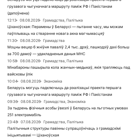
грузавога чыгуначнага маршруту паміж РФ і Пакістанам
(дапоўнена)
12:13
08.08.2026
Грамадства, Палітыка
Ціханоўская: Перамены ў Беларусі — пытанне часу, мы можам
паўплываць на стварэнне новага акна магчымасцяў
11:30
08.08.2026
Грамадства
Моцны вецер 6 жніўня паваліў 2,4 тыс. дрэў, пашкодзіў дахі больш
за 700 дамоў — удакладненыя даныя МНС
10:58
08.08.2026
Грамадства, Палітыка
Мінабароны пашырыла кола жанчын-медыкаў, якія трапляюць пад
вайсковы ўлік
10:04
08.08.2026
Эканоміка
Беларусь могуць падключыць да рэалізацыі праекта першага
грузавога чыгуначнага маршруту паміж РФ і Пакістанам
09:36
08.08.2026
Грамадства, Эканоміка
За тыдзень фізічныя асобы ўвезлі ў Беларусь на льготных умовах
251 электрамабіль
23:48
07.08.2026
Грамадства, Палітыка
Палітычныя структуры павінны супрацоўнічаць з грамадскімі
ініцыятывамі — Ціханоўская