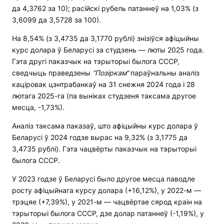
да 4,3762 за 10); расійскі рубель патаннеў на 1,03% (з
3,6099 да 3,5728 за 100).
На 8,54% (з 3,4735 да 3,1770 рублі) знізіўся афіцыйны
курс долара ў Беларусі за студзень — люты 2025 года.
Гэта другі паказчык на тэрыторыі былога СССР,
сведчыць праведзены
“
Позіркам
“
параўнальны аналіз
каціровак цэнтрабанкаў на 31 снежня 2024 года і 28
лютага 2025-га (па выніках студзеня таксама другое
месца, -1,73%).
Аналіз таксама паказаў, што афіцыйны курс долара ў
Беларусі ў 2024 годзе вырас на 9,32% (з 3,1775 да
3,4735 рублі). Гэта чацвёрты паказчык на тэрыторыі
былога СССР.
У 2023 годзе ў Беларусі было другое месца паводле
росту афіцыйнага курсу долара (+16,12%), у 2022-м —
трэцяе (+7,39%), у 2021-м — чацвёртае сярод краін на
тэрыторыі былога СССР, дзе долар патаннеў (-1,19%), у