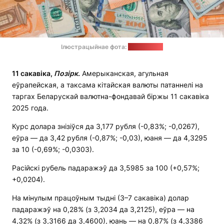
Ілюстрацыйнае фота:
freepik.com
11 сакавіка,
Позірк
.
Амерыканская, агульная
еўрапейская, а таксама кітайская валюты патаннелі на
таргах Беларускай валютна-фондавай біржы 11 сакавіка
2025 года.
Курс долара знізіўся да 3,177 рубля (-0,83%; -0,0267),
еўра — да 3,42 рубля (-0,87%; -0,03), юаня — да 4,3295
за 10 (-0,69%; -0,0303).
Расійскі рубель падаражэў да 3,5985 за 100 (+0,57%;
+0,0204).
На мінулым працоўным тыдні (3–7 сакавіка) долар
падаражэў на 0,28% (з 3,2034 да 3,2125), еўра — на
4,32% (з 3,3166 да 3,4600), юань — на 0,87% (з 4,3386