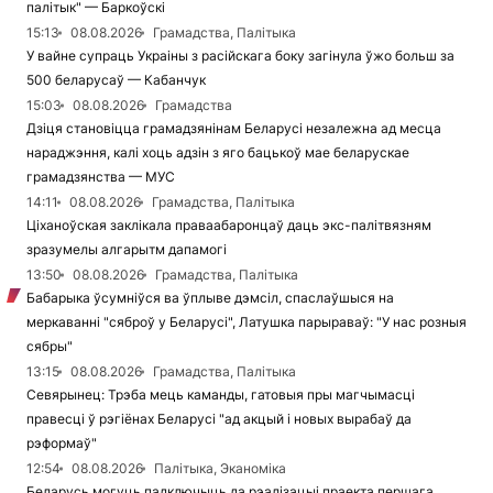
палітык" — Баркоўскі
15:13
08.08.2026
Грамадства, Палітыка
У вайне супраць Украіны з расійскага боку загінула ўжо больш за
500 беларусаў — Кабанчук
15:03
08.08.2026
Грамадства
Дзіця становіцца грамадзянінам Беларусі незалежна ад месца
нараджэння, калі хоць адзін з яго бацькоў мае беларускае
грамадзянства — МУС
14:11
08.08.2026
Грамадства, Палітыка
Ціханоўская заклікала праваабаронцаў даць экс-палітвязням
зразумелы алгарытм дапамогі
13:50
08.08.2026
Грамадства, Палітыка
Бабарыка ўсумніўся ва ўплыве дэмсіл, спаслаўшыся на
меркаванні "сяброў у Беларусі", Латушка парыраваў: "У нас розныя
сябры"
13:15
08.08.2026
Грамадства, Палітыка
Севярынец: Трэба мець каманды, гатовыя пры магчымасці
правесці ў рэгіёнах Беларусі "ад акцый і новых вырабаў да
рэформаў"
12:54
08.08.2026
Палітыка, Эканоміка
Беларусь могуць падключыць да рэалізацыі праекта першага