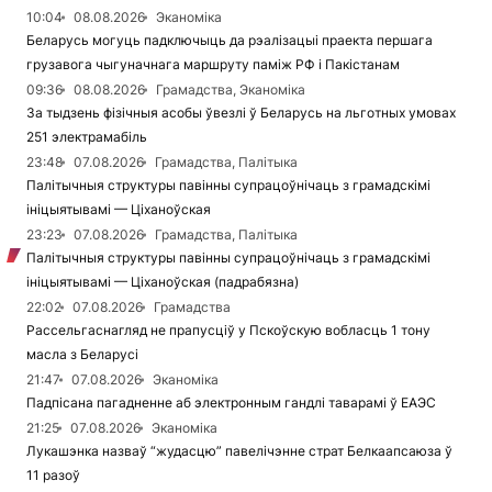
10:04
08.08.2026
Эканоміка
Беларусь могуць падключыць да рэалізацыі праекта першага
грузавога чыгуначнага маршруту паміж РФ і Пакістанам
09:36
08.08.2026
Грамадства, Эканоміка
За тыдзень фізічныя асобы ўвезлі ў Беларусь на льготных умовах
251 электрамабіль
23:48
07.08.2026
Грамадства, Палітыка
Палітычныя структуры павінны супрацоўнічаць з грамадскімі
ініцыятывамі — Ціханоўская
23:23
07.08.2026
Грамадства, Палітыка
Палітычныя структуры павінны супрацоўнічаць з грамадскімі
ініцыятывамі — Ціханоўская (падрабязна)
22:02
07.08.2026
Грамадства
Рассельгаснагляд не прапусціў у Пскоўскую вобласць 1 тону
масла з Беларусі
21:47
07.08.2026
Эканоміка
Падпісана пагадненне аб электронным гандлі таварамі ў ЕАЭС
21:25
07.08.2026
Эканоміка
Лукашэнка назваў “жудасцю” павелічэнне страт Белкаапсаюза ў
11 разоў