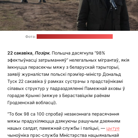
Фота:
канцылярыя прэм'ер-міністра Польшчы
22 сакавіка,
Позірк
.
Польшча дасягнула “98%
эфектыўнасці затрыманняў” нелегальных мігрантаў, якія
імкнуцца перасекчы мяжу з беларускай тэрыторыі,
заявіў журналістам польскі прэм’ер-міністр Дональд
Туск 22 сакавіка ў рамках сустрэчы з прадстаўнікамі
сілавых структур у падраздзяленні Памежнай аховы ў
горадзе Крынкі (мяжуе з Бераставіцкім раёнам
Гродзенскай вобласці).
“То бок 98 са 100 спробаў незаконнага перасячэння
мяжы прадухіляюцца дзякуючы рашучым дзеянням
нашых салдат, памежнай службы і паліцыі, —
цытуе
чыноўніка прэс-служба Міністэрства нацыянальнай