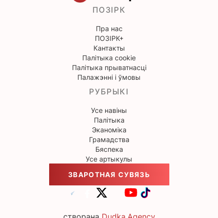
ПОЗІРК
Пра нас
ПОЗІРК+
Кантакты
Палітыка cookie
Палітыка прыватнасці
Палажэнні і ўмовы
РУБРЫКІ
Усе навіны
Палітыка
Эканоміка
Грамадства
Бяспека
Усе артыкулы
ЗВАРОТНАЯ СУВЯЗЬ
створана
Dudka.Agency