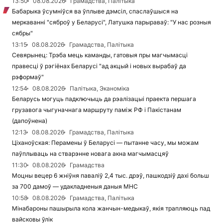
13:50
08.08.2026
Грамадства, Палітыка
Бабарыка ўсумніўся ва ўплыве дэмсіл, спаслаўшыся на
меркаванні "сяброў у Беларусі", Латушка парыраваў: "У нас розныя
сябры"
13:15
08.08.2026
Грамадства, Палітыка
Севярынец: Трэба мець каманды, гатовыя пры магчымасці
правесці ў рэгіёнах Беларусі "ад акцый і новых вырабаў да
рэформаў"
12:54
08.08.2026
Палітыка, Эканоміка
Беларусь могуць падключыць да рэалізацыі праекта першага
грузавога чыгуначнага маршруту паміж РФ і Пакістанам
(дапоўнена)
12:13
08.08.2026
Грамадства, Палітыка
Ціханоўская: Перамены ў Беларусі — пытанне часу, мы можам
паўплываць на стварэнне новага акна магчымасцяў
11:30
08.08.2026
Грамадства
Моцны вецер 6 жніўня паваліў 2,4 тыс. дрэў, пашкодзіў дахі больш
за 700 дамоў — удакладненыя даныя МНС
10:58
08.08.2026
Грамадства, Палітыка
Мінабароны пашырыла кола жанчын-медыкаў, якія трапляюць пад
вайсковы ўлік