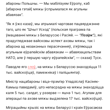
абароны Польшчы. — Мы мабілізуем Еўропу, каб
[абарона гэтай] мяжы ўспрымалася як агульны
абавязак”.
“Як я ўжо казаў, мы атрымалі чарговае пацвярджэнне
таго, што як “Шчыт Усход” (польская праграма па
ўмацаванні мяжы з Беларуссю і Расіяй. —
“Позірк”.
), які
прадугледжвае вайсковы аспект аховы мяжы, так і
абарона ад незаконных перасячэнняў, з’яўляюцца
агульным еўрапейскім абавязкам — абавязацельствам
НАТО, але ў першую чаргу еўрапейскім”, — сказаў Туск.
Паводле яго
слоў
, на мяжы з Беларуссю знаходзіцца 11
тыс. вайскоўцаў, памежнікаў і паліцыянтаў.
Міністр нацабароны і віцэ-прэм’ер Уладзіслаў Касіняк-
Камыш паведаміў, што непасрэдна на мяжы знаходзіцца
каля 5 тыс. салдат, у рэзерве — яшчэ 1 тыс. Агулам для
аперацыі па ахове мяжы выдзелена 17 тыс. вайскоўцаў.
Міграцыйны крызіс на мяжы Беларусі і краін Еўрасаюза