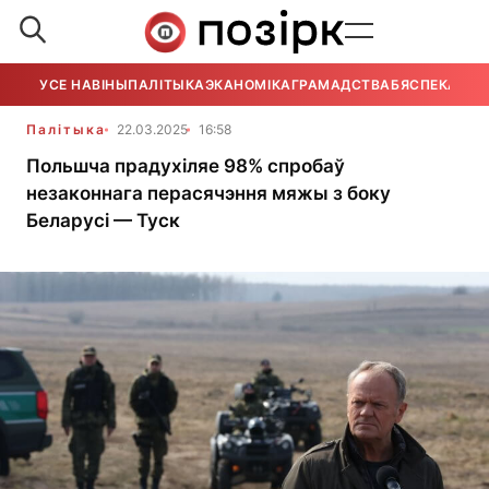
УСЕ НАВІНЫ
ПАЛІТЫКА
ЭКАНОМІКА
ГРАМАДСТВА
БЯСПЕКА
УСЕ
Палітыка
22.03.2025
16:58
Польшча прадухіляе 98% спробаў
незаконнага перасячэння мяжы з боку
Беларусі — Туск