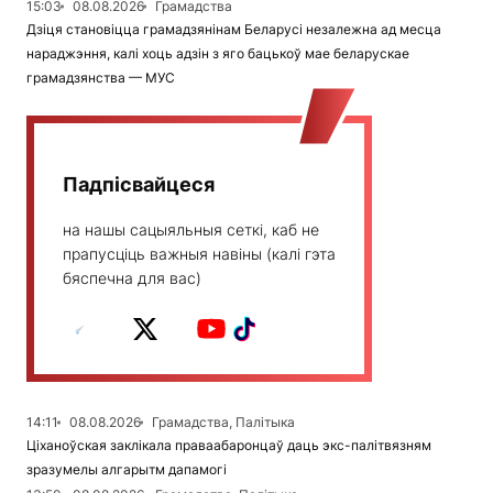
15:03
08.08.2026
Грамадства
Дзіця становіцца грамадзянінам Беларусі незалежна ад месца
нараджэння, калі хоць адзін з яго бацькоў мае беларускае
грамадзянства — МУС
Падпісвайцеся
на нашы сацыяльныя сеткі, каб не
прапусціць важныя навіны (калі гэта
бяспечна для вас)
14:11
08.08.2026
Грамадства, Палітыка
Ціханоўская заклікала праваабаронцаў даць экс-палітвязням
зразумелы алгарытм дапамогі