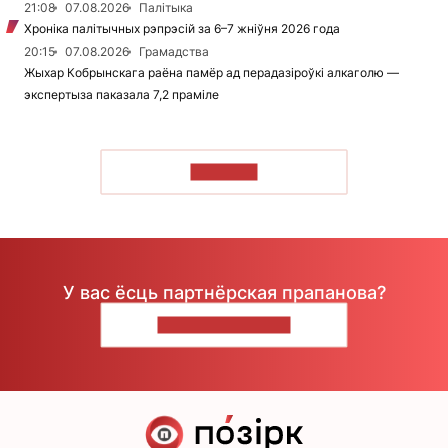
21:08
07.08.2026
Палітыка
Хроніка палітычных рэпрэсій за 6–7 жніўня 2026 года
20:15
07.08.2026
Грамадства
Жыхар Кобрынскага раёна памёр ад перадазіроўкі алкаголю —
экспертыза паказала 7,2 праміле
ЧЫТАЦЬ
У вас ёсць партнёрская прапанова?
НАПІШЫЦЕ НАМ