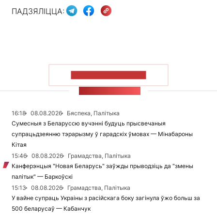
ПАДЗЯЛІЦЦА:
ПАКАЗАЦЬ БОЛЬШ
СТУЖКА НАВІН
16:18
08.08.2026
Бяспека, Палітыка
Сумесныя з Беларуссю вучэнні будуць прысвечаныя
супрацьдзеянню тэрарызму ў гарадскіх ўмовах — Мінабароны
Кітая
15:46
08.08.2026
Грамадства, Палітыка
Канферэнцыя "Новая Беларусь" заўжды прыводзіць да "змены
палітык" — Баркоўскі
15:13
08.08.2026
Грамадства, Палітыка
У вайне супраць Украіны з расійскага боку загінула ўжо больш за
500 беларусаў — Кабанчук