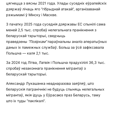
цягнецца з вясны 2021 года. Улады суседніх еўрапейскіх
дзяржаў лічаць яго “гібрыднай атакай”, арганізаванай
рэжымамі ў Мінску і Маскве.
З пачатку 2025 года суседнія дзяржавы ЕС спынілі сама
меней 2,5 тыс. спробаў нелегальнага пранікнення з
беларускай тэрыторыі, сведчыць
праведзены
“Позіркам”
параўнальны аналіз аператыўных
даных іх памежных службаў. Больш за ўсё зафіксавала
Польшча — каля 2,1 тыс.
За 2024 год Літва, Латвія і Польшча прадухілілі 36,3 тыс.
спробаў незаконнага пранікнення мігрантаў з
беларускай тэрыторыі.
Аляксандр Лукашэнка неаднаразова заяўляў, што
беларускія пагранічнікі не будуць спыняць нелегальных
мігрантаў, якія ідуць у Еўрасаюз праз Беларусь, таму
што іх туды “паклікалі”.