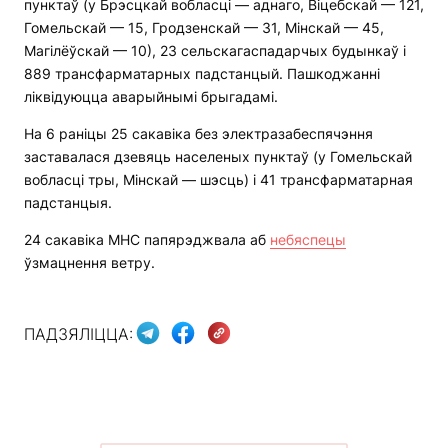
пунктаў (у Брэсцкай вобласці — аднаго, Віцебскай — 121,
Гомельскай — 15, Гродзенскай — 31, Мінскай — 45,
Магілёўскай — 10), 23 сельскагаспадарчых будынкаў і
889 трансфарматарных падстанцый. Пашкоджанні
ліквідуюцца аварыйнымі брыгадамі.
На 6 раніцы 25 сакавіка без электразабеспячэння
заставалася дзевяць населеных пунктаў (у Гомельскай
вобласці тры, Мінскай — шэсць) і 41 трансфарматарная
падстанцыя.
24 сакавіка МНС папярэджвала аб
небяспецы
ўзмацнення ветру.
ПАДЗЯЛІЦЦА: