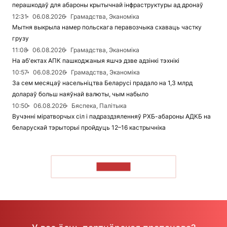
перашкодаў для абароны крытычнай інфраструктуры ад дронаў
12:31
06.08.2026
Грамадства, Эканоміка
Мытня выкрыла намер польскага перавозчыка схаваць частку
грузу
11:08
06.08.2026
Грамадства, Эканоміка
На аб'ектах АПК пашкоджаныя яшчэ дзве адзінкі тэхнікі
10:57
06.08.2026
Грамадства, Эканоміка
За сем месяцаў насельніцтва Беларусі прадало на 1,3 млрд
долараў больш наяўнай валюты, чым набыло
10:50
06.08.2026
Бяспека, Палітыка
Вучэнні міратворчых сіл і падраздзяленняў РХБ-абароны АДКБ на
беларускай тэрыторыі пройдуць 12–16 кастрычніка
ЧЫТАЦЬ