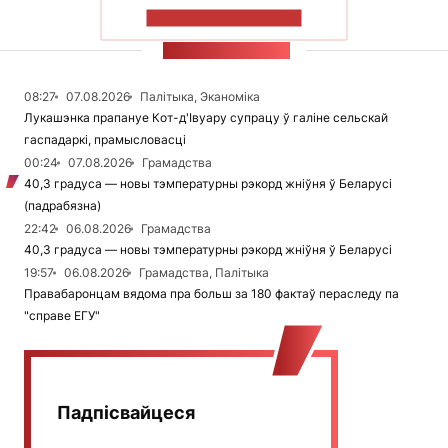
ПАКАЗАЦЬ БОЛЬШ
СТУЖКА НАВІН
08:27
07.08.2026
Палітыка, Эканоміка
Лукашэнка прапануе Кот-д'Івуару супрацу ў галіне сельскай
гаспадаркі, прамысловасці
00:24
07.08.2026
Грамадства
40,3 градуса — новы тэмпературны рэкорд жніўня ў Беларусі
(падрабязна)
22:42
06.08.2026
Грамадства
40,3 градуса — новы тэмпературны рэкорд жніўня ў Беларусі
19:57
06.08.2026
Грамадства, Палітыка
Правабаронцам вядома пра больш за 180 фактаў пераследу па
"справе ЕГУ"
Падпісвайцеся