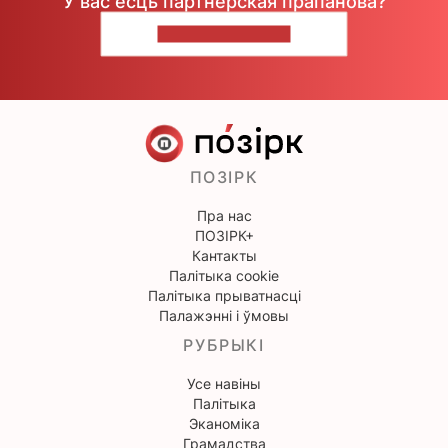
У вас ёсць партнёрская прапанова?
НАПІШЫЦЕ НАМ
ПОЗІРК
Пра нас
ПОЗІРК+
Кантакты
Палітыка cookie
Палітыка прыватнасці
Палажэнні і ўмовы
РУБРЫКІ
Усе навіны
Палітыка
Эканоміка
Грамадства