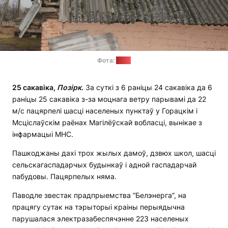
Фота:
МНС
25 сакавіка,
П
о
зірк
.
За суткі з 6 раніцы 24 сакавіка да 6
раніцы 25 сакавіка з-за моцнага ветру парывамі да 22
м/с пацярпелі шасці населеных пунктаў у Горацкім і
Мсціслаўскім раёнах Магілёўскай вобласці, вынікае з
інфармацыі МНС.
Пашкоджаны дахі трох жылых дамоў, дзвюх школ, шасці
сельскагаспадарчых будынкаў і адной гаспадарчай
пабудовы. Пацярпелых няма.
Паводле звестак прадпрыемства “Белэнерга”, на
працягу сутак на тэрыторыі краіны перыядычна
парушалася электразабеспячэнне 223 населеных