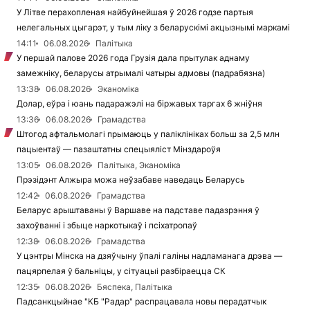
У Літве перахопленая найбуйнейшая ў 2026 годзе партыя
нелегальных цыгарэт, у тым ліку з беларускімі акцызнымі маркамі
14:11
06.08.2026
Палітыка
У першай палове 2026 года Грузія дала прытулак аднаму
замежніку, беларусы атрымалі чатыры адмовы (падрабязна)
13:38
06.08.2026
Эканоміка
Долар, еўра і юань падаражэлі на біржавых таргах 6 жніўня
13:36
06.08.2026
Грамадства
Штогод афтальмолагі прымаюць у паліклініках больш за 2,5 млн
пацыентаў — пазаштатны спецыяліст Мінздароўя
13:05
06.08.2026
Палітыка, Эканоміка
Прэзідэнт Алжыра можа неўзабаве наведаць Беларусь
12:42
06.08.2026
Грамадства
Беларус арыштаваны ў Варшаве на падставе падазрэння ў
захоўванні і збыце наркотыкаў і псіхатропаў
12:38
06.08.2026
Грамадства
У цэнтры Мінска на дзяўчыну ўпалі галіны надламанага дрэва —
пацярпелая ў бальніцы, у сітуацыі разбіраецца СК
12:35
06.08.2026
Бяспека, Палітыка
Падсанкцыйнае "КБ "Радар" распрацавала новы перадатчык