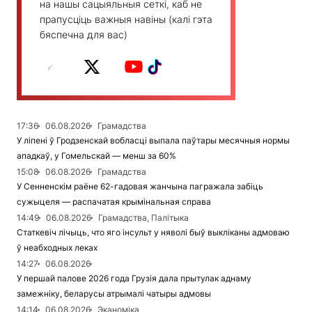
на нашы сацыяльныя сеткі, каб не
прапусціць важныя навіны (калі гэта
бяспечна для вас)
17:36
06.08.2026
Грамадства
У ліпені ў Гродзенскай вобласці выпала паўтары месячныя нормы
ападкаў, у Гомельскай — менш за 60%
15:08
06.08.2026
Грамадства
У Сенненскім раёне 62-гадовая жанчына пагражала забіць
сужыцеля — распачатая крымінальная справа
14:49
06.08.2026
Грамадства, Палітыка
Статкевіч лічыць, что яго інсульт у няволі быў выкліканы адмоваю
ў неабходных леках
14:27
06.08.2026
У першай палове 2026 года Грузія дала прытулак аднаму
замежніку, беларусы атрымалі чатыры адмовы
14:14
06.08.2026
Эканоміка