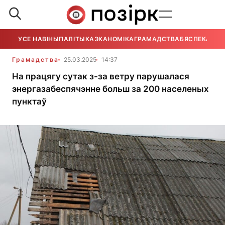
УСЕ НАВІНЫ
ПАЛІТЫКА
ЭКАНОМІКА
ГРАМАДСТВА
БЯСПЕКА
УСЕ
Грамадства
25.03.2025
14:37
На працягу сутак з-за ветру парушалася
энергазабеспячэнне больш за 200 населеных
пунктаў