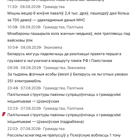
11:30
08.08.2026
Грамадства
Моцны вецер 6 жніўня паваліў 2,4 тыс. дрэў, пашкодзіў дахі больш
за 700 дамоў — удакладненыя даныя МНС
10:58
08.08.2026
Грамадства, Палітыка
Мінабароны пашырыла кола жанчын-медыкаў, якія трапляюць пад
вайсковы ўлік
10:04
08.08.2026
Эканоміка
Беларусь могуць падключыць да рэалізацыі праекта першага
грузавога чыгуначнага маршруту паміж РФ і Пакістанам
09:36
08.08.2026
Грамадства, Эканоміка
За тыдзень фізічныя асобы ўвезлі ў Беларусь на льготных умовах
251 электрамабіль
23:48
07.08.2026
Грамадства, Палітыка
Палітычныя структуры павінны супрацоўнічаць з грамадскімі
ініцыятывамі — Ціханоўская
23:23
07.08.2026
Грамадства, Палітыка
Палітычныя структуры павінны супрацоўнічаць з грамадскімі
ініцыятывамі — Ціханоўская (падрабязна)
22:02
07.08.2026
Грамадства
Рассельгаснагляд не прапусціў у Пскоўскую вобласць 1 тону