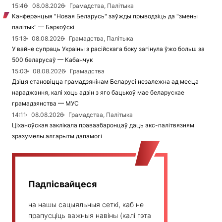
15:46
08.08.2026
Грамадства, Палітыка
Канферэнцыя "Новая Беларусь" заўжды прыводзіць да "змены
палітык" — Баркоўскі
15:13
08.08.2026
Грамадства, Палітыка
У вайне супраць Украіны з расійскага боку загінула ўжо больш за
500 беларусаў — Кабанчук
15:03
08.08.2026
Грамадства
Дзіця становіцца грамадзянінам Беларусі незалежна ад месца
нараджэння, калі хоць адзін з яго бацькоў мае беларускае
грамадзянства — МУС
14:11
08.08.2026
Грамадства, Палітыка
Ціханоўская заклікала праваабаронцаў даць экс-палітвязням
зразумелы алгарытм дапамогі
Падпісвайцеся
на нашы сацыяльныя сеткі, каб не
прапусціць важныя навіны (калі гэта