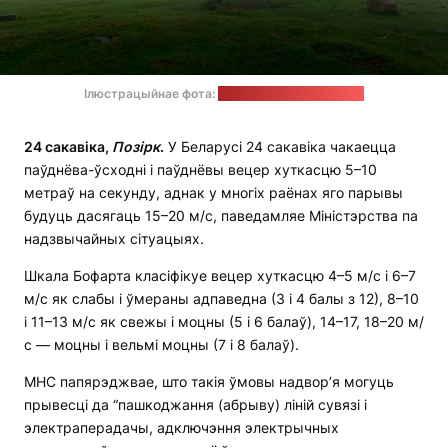
Ілюстрацыйнае фота:
Khamkéo / unsplash.com
24 сакавіка,
Позірк
.
У Беларусі 24 сакавіка чакаецца
паўднёва-ўсходні і паўднёвы вецер хуткасцю 5–10
метраў на секунду, аднак у многіх раёнах яго парывы ​​
будуць дасягаць 15–20 м/c, паведамляе Міністэрства па
надзвычайных сітуацыях.
Шкала Бофарта класіфікуе вецер хуткасцю 4–5 м/c і 6–7
м/c як слабы і ўмераны адпаведна (3 і 4 балы з 12), 8–10
і 11–13 м/c як свежы і моцны (5 і 6 балаў), 14–17, 18–20 м/
с — моцны і вельмі моцны (7 і 8 балаў).
МНС папярэджвае, што такія ўмовы надвор’я могуць
прывесці да “пашкоджання (абрыву) ліній сувязі і
электраперадачы, адключэння электрычных