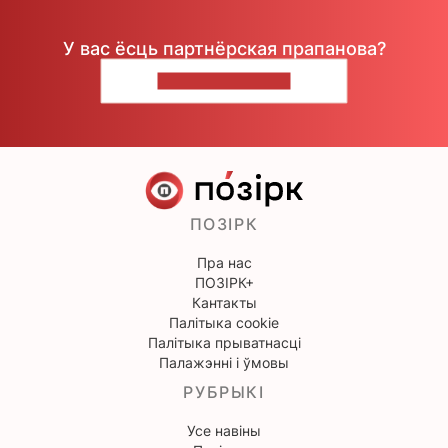
У вас ёсць партнёрская прапанова?
НАПІШЫЦЕ НАМ
ПОЗІРК
Пра нас
ПОЗІРК+
Кантакты
Палітыка cookie
Палітыка прыватнасці
Палажэнні і ўмовы
РУБРЫКІ
Усе навіны