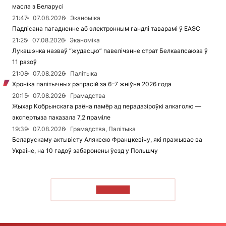
масла з Беларусі
21:47
07.08.2026
Эканоміка
Падпісана пагадненне аб электронным гандлі таварамі ў ЕАЭС
21:25
07.08.2026
Эканоміка
Лукашэнка назваў “жудасцю” павелічэнне страт Белкаапсаюза ў
11 разоў
21:08
07.08.2026
Палітыка
Хроніка палітычных рэпрэсій за 6–7 жніўня 2026 года
20:15
07.08.2026
Грамадства
Жыхар Кобрынскага раёна памёр ад перадазіроўкі алкаголю —
экспертыза паказала 7,2 праміле
19:39
07.08.2026
Грамадства, Палітыка
Беларускаму актывісту Аляксею Францкевічу, які пражывае ва
Украіне, на 10 гадоў забаронены ўезд у Польшчу
ЧЫТАЦЬ