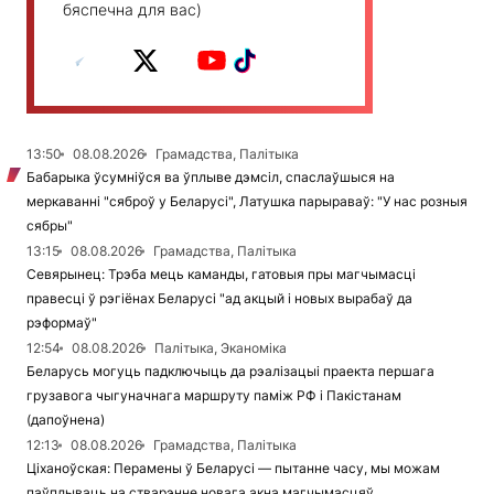
бяспечна для вас)
13:50
08.08.2026
Грамадства, Палітыка
Бабарыка ўсумніўся ва ўплыве дэмсіл, спаслаўшыся на
меркаванні "сяброў у Беларусі", Латушка парыраваў: "У нас розныя
сябры"
13:15
08.08.2026
Грамадства, Палітыка
Севярынец: Трэба мець каманды, гатовыя пры магчымасці
правесці ў рэгіёнах Беларусі "ад акцый і новых вырабаў да
рэформаў"
12:54
08.08.2026
Палітыка, Эканоміка
Беларусь могуць падключыць да рэалізацыі праекта першага
грузавога чыгуначнага маршруту паміж РФ і Пакістанам
(дапоўнена)
12:13
08.08.2026
Грамадства, Палітыка
Ціханоўская: Перамены ў Беларусі — пытанне часу, мы можам
паўплываць на стварэнне новага акна магчымасцяў