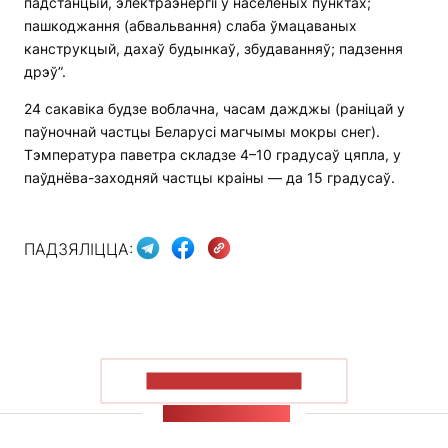
падстанцый, электраэнергіі ў населеных пунктах;
пашкоджання (абвальвання) слаба ўмацаваных
канструкцый, дахаў будынкаў, збудаванняў; падзення
дрэў”.
24 сакавіка будзе воблачна, часам дажджы (раніцай у
паўночнай частцы Беларусі магчымы мокры снег).
Тэмпература паветра складзе 4–10 градусаў цяпла, у
паўднёва-заходняй частцы краіны — да 15 градусаў.
ПАДЗЯЛІЦЦА:
ПАКАЗАЦЬ БОЛЬШ
СТУЖКА НАВІН