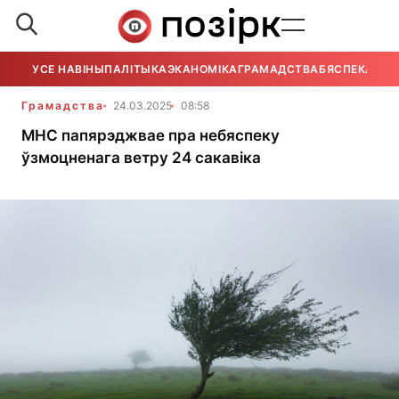
УСЕ НАВІНЫ
ПАЛІТЫКА
ЭКАНОМІКА
ГРАМАДСТВА
БЯСПЕКА
УСЕ
Грамадства
24.03.2025
08:58
МНС папярэджвае пра небяспеку
ўзмоцненага ветру 24 сакавіка