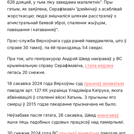
626 дзяцей, у тым ліку заведама малалетніх”. Пры
гэтым, як заяўлена, Серафімавіч “дзейнічаў з асаблівай
жорсткасцю: людзі знішчаліся шляхам расстрэлаў з
агнястрэльнай баявой зброі, спалення жыўцом,
павешання і катаванняў”.
Прэс-служба Вярхоўнага суда раней паведамляла, што ў
справе 30 тамоў, па ёй праходзяць 54 сведкі.
Пра тое, што генпракурор Андрэй Швед накіраваў у ВС
крымінальную справу Серафімавіча,
стала вядома
летась 20 снежня.
18 сакавіка 2024 года Вярхоўны суд
прызнаў вінаватым
паводле арт. 127 КК украінца Уладзіміра Катрука, якога
абвінавацілі ў спаленні вёскі Хатынь. З прычыны яго
смерці ў 2015 годзе пакаранне прызначана не было.
Неўзабаве пасля гэтага, 26 сакавіка, Швед
анансаваў
яшчэ пяць падобных судовых працэсаў над памерлымі.
30 снежня 2024 года ВС
прызнаў вінаватым
паводле арт.