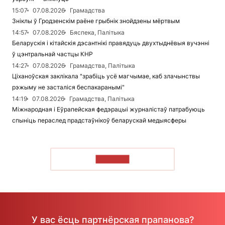
15:07
07.08.2026
Грамадства
Зніклы ў Гродзенскім раёне грыбнік знойдзены мёртвым
14:57
07.08.2026
Бяспека, Палітыка
Беларускія і кітайскія дэсантнікі правядуць двухтыднёвыя вучэнні
ў цэнтральнай частцы КНР
14:27
07.08.2026
Грамадства, Палітыка
Ціханоўская заклікала "зрабіць усё магчымае, каб злачынствы
рэжыму не засталіся беспакаранымі"
14:19
07.08.2026
Грамадства, Палітыка
Міжнародная і Еўрапейская федэрацыі журналістаў патрабуюць
спыніць пераслед прадстаўнікоў беларускай медыясферы
ЧЫТАЦЬ
У вас ёсць партнёрская прапанова?