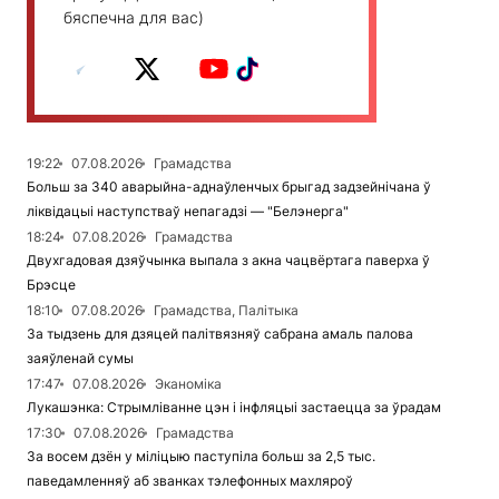
бяспечна для вас)
19:22
07.08.2026
Грамадства
Больш за 340 аварыйна-аднаўленчых брыгад задзейнічана ў
ліквідацыі наступстваў непагадзі — "Белэнерга"
18:24
07.08.2026
Грамадства
Двухгадовая дзяўчынка выпала з акна чацвёртага паверха ў
Брэсце
18:10
07.08.2026
Грамадства, Палітыка
За тыдзень для дзяцей палітвязняў сабрана амаль палова
заяўленай сумы
17:47
07.08.2026
Эканоміка
Лукашэнка: Стрымліванне цэн і інфляцыі застаецца за ўрадам
17:30
07.08.2026
Грамадства
За восем дзён у міліцыю паступіла больш за 2,5 тыс.
паведамленняў аб званках тэлефонных махляроў