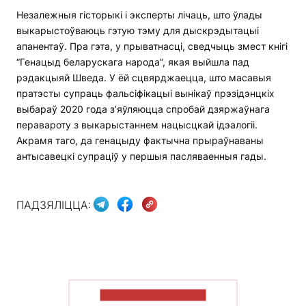
Незалежныя гісторыкі і эксперты лічаць, што ўлады
выкарыстоўваюць гэтую тэму для дыскрэдытацыі
апанентаў. Пра гэта, у прыватнасці, сведчыць змест кнігі
“Генацыд беларускага народа”, якая выйшла пад
рэдакцыяй Шведа. У ёй сцвярджаецца, што масавыя
пратэсты супраць фальсіфікацыі вынікаў прэзідэнцкіх
выбараў 2020 года з’яўляюцца спробай дзяржаўнага
перавароту з выкарыстаннем нацысцкай ідэалогіі.
Акрамя таго, да генацыду фактычна прыраўнаваны
антысавецкі супраціў у першыя пасляваенныя гады.
ПАДЗЯЛІЦЦА:
ПАКАЗАЦЬ БОЛЬШ