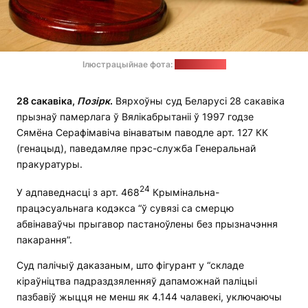
Ілюстрацыйнае фота:
pixabay.com
28 сакавіка,
Позірк
.
Вярхоўны суд Беларусі 28 сакавіка
прызнаў памерлага ў Вялікабрытаніі ў 1997 годзе
Сямёна Серафімавіча вінаватым паводле арт. 127 КК
(генацыд), паведамляе прэс-служба Генеральнай
пракуратуры.
24
У адпаведнасці з арт. 468
Крымінальна-
працэсуальнага кодэкса “ў сувязі са смерцю
абвінаваўчы прыгавор пастаноўлены без прызначэння
пакарання”.
Суд палічыў даказаным, што фігурант у “складе
кіраўніцтва падраздзяленняў дапаможнай паліцыі
пазбавіў жыцця не менш як 4.144 чалавекі, уключаючы