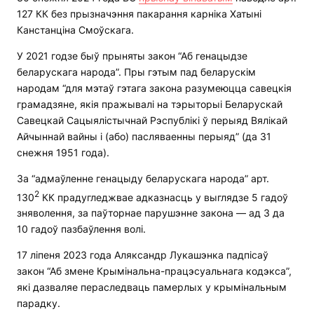
127 КК без прызначэння пакарання карніка Хатыні
Канстанціна Смоўскага.
У 2021 годзе быў прыняты закон “Аб генацыдзе
беларускага народа”. Пры гэтым пад беларускім
народам “для мэтаў гэтага закона разумеюцца савецкія
грамадзяне, якія пражывалі на тэрыторыі Беларускай
Савецкай Сацыялістычнай Рэспублікі ў перыяд Вялікай
Айчыннай вайны і (або) пасляваенны перыяд” (да 31
снежня 1951 года).
За “адмаўленне генацыду беларускага народа” арт.
2
130
КК прадугледжвае адказнасць у выглядзе 5 гадоў
зняволення, за паўторнае парушэнне закона — ад 3 да
10 гадоў пазбаўлення волі.
17 ліпеня 2023 года Аляксандр Лукашэнка падпісаў
закон “Аб змене Крымінальна-працэсуальнага кодэкса”,
які дазваляе пераследваць памерлых у крымінальным
парадку.