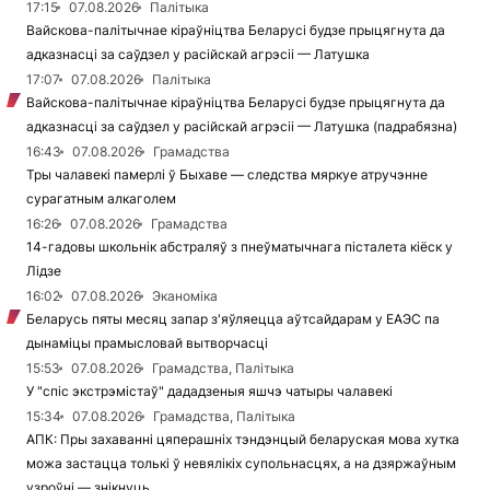
17:15
07.08.2026
Палітыка
Вайскова-палітычнае кіраўніцтва Беларусі будзе прыцягнута да
адказнасці за саўдзел у расійскай агрэсіі — Латушка
17:07
07.08.2026
Палітыка
Вайскова-палітычнае кіраўніцтва Беларусі будзе прыцягнута да
адказнасці за саўдзел у расійскай агрэсіі — Латушка (падрабязна)
16:43
07.08.2026
Грамадства
Тры чалавекі памерлі ў Быхаве — следства мяркуе атручэнне
сурагатным алкаголем
16:26
07.08.2026
Грамадства
14-гадовы школьнік абстраляў з пнеўматычнага пісталета кіёск у
Лідзе
16:02
07.08.2026
Эканоміка
Беларусь пяты месяц запар з'яўляецца аўтсайдарам у ЕАЭС па
дынаміцы прамысловай вытворчасці
15:53
07.08.2026
Грамадства, Палітыка
У "спіс экстрэмістаў" дададзеныя яшчэ чатыры чалавекі
15:34
07.08.2026
Грамадства, Палітыка
АПК: Пры захаванні цяперашніх тэндэнцый беларуская мова хутка
можа застацца толькі ў невялікіх супольнасцях, а на дзяржаўным
узроўні — знікнуць