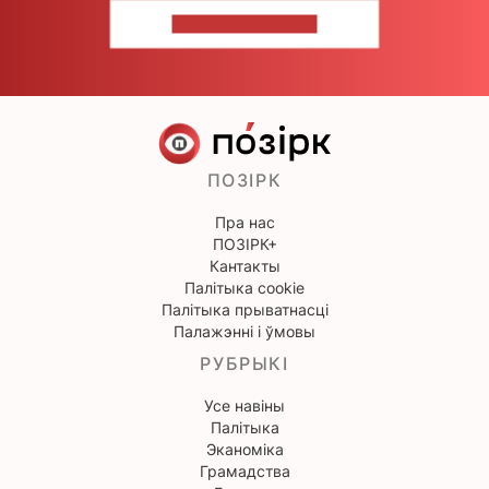
НАПІШЫЦЕ НАМ
ПОЗІРК
Пра нас
ПОЗІРК+
Кантакты
Палітыка cookie
Палітыка прыватнасці
Палажэнні і ўмовы
РУБРЫКІ
Усе навіны
Палітыка
Эканоміка
Грамадства