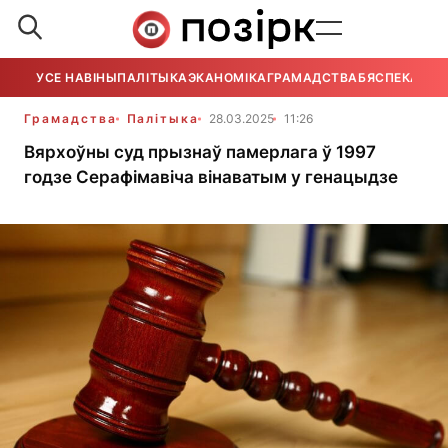
УСЕ НАВІНЫ
ПАЛІТЫКА
ЭКАНОМІКА
ГРАМАДСТВА
БЯСПЕКА
УСЕ
Грамадства
Палітыка
28.03.2025
11:26
Вярхоўны суд прызнаў памерлага ў 1997
годзе Серафімавіча вінаватым у генацыдзе