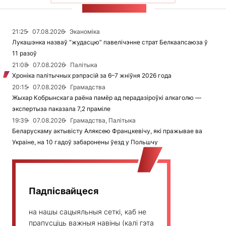
СТУЖКА НАВІН
21:25
07.08.2026
Эканоміка
Лукашэнка назваў “жудасцю” павелічэнне страт Белкаапсаюза ў
11 разоў
21:08
07.08.2026
Палітыка
Хроніка палітычных рэпрэсій за 6–7 жніўня 2026 года
20:15
07.08.2026
Грамадства
Жыхар Кобрынскага раёна памёр ад перадазіроўкі алкаголю —
экспертыза паказала 7,2 праміле
19:39
07.08.2026
Грамадства, Палітыка
Беларускаму актывісту Аляксею Францкевічу, які пражывае ва
Украіне, на 10 гадоў забаронены ўезд у Польшчу
Падпісвайцеся
на нашы сацыяльныя сеткі, каб не
прапусціць важныя навіны (калі гэта