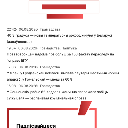
ПАКАЗАЦЬ БОЛЬШ
СТУЖКА НАВІН
22:42
06.08.2026
Грамадства
40,3 градуса — новы тэмпературны рэкорд жніўня ў Беларусі
(дапаўняецца)
19:57
06.08.2026
Грамадства, Палітыка
Правабаронцам вядома пра больш за 180 фактаў пераследу па
"справе ЕГУ"
17:36
06.08.2026
Грамадства
У ліпені ў Гродзенскай вобласці выпала паўтары месячныя нормы
ападкаў, у Гомельскай — менш за 60%
15:08
06.08.2026
Грамадства
У Сенненскім раёне 62-гадовая жанчына пагражала забіць
сужыцеля — распачатая крымінальная справа
Падпісвайцеся