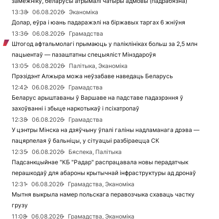
замежніку, беларусы атрымалі чатыры адмовы (падрабязна)
13:38
06.08.2026
Эканоміка
Долар, еўра і юань падаражэлі на біржавых таргах 6 жніўня
13:36
06.08.2026
Грамадства
Штогод афтальмолагі прымаюць у паліклініках больш за 2,5 млн
пацыентаў — пазаштатны спецыяліст Мінздароўя
13:05
06.08.2026
Палітыка, Эканоміка
Прэзідэнт Алжыра можа неўзабаве наведаць Беларусь
12:42
06.08.2026
Грамадства
Беларус арыштаваны ў Варшаве на падставе падазрэння ў
захоўванні і збыце наркотыкаў і псіхатропаў
12:38
06.08.2026
Грамадства
У цэнтры Мінска на дзяўчыну ўпалі галіны надламанага дрэва —
пацярпелая ў бальніцы, у сітуацыі разбіраецца СК
12:35
06.08.2026
Бяспека, Палітыка
Падсанкцыйнае "КБ "Радар" распрацавала новы перадатчык
перашкодаў для абароны крытычнай інфраструктуры ад дронаў
12:31
06.08.2026
Грамадства, Эканоміка
Мытня выкрыла намер польскага перавозчыка схаваць частку
грузу
11:08
06.08.2026
Грамадства, Эканоміка