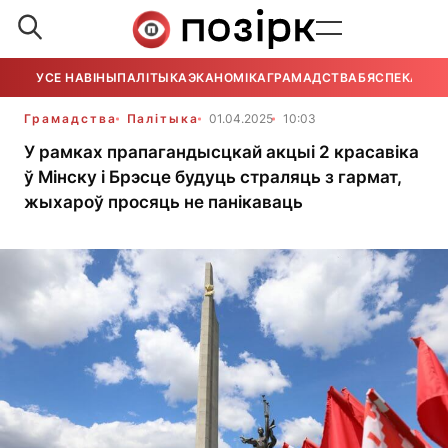
УСЕ НАВІНЫ
ПАЛІТЫКА
ЭКАНОМІКА
ГРАМАДСТВА
БЯСПЕКА
УСЕ
Грамадства
Палітыка
01.04.2025
10:03
У рамках прапагандысцкай акцыі 2 красавіка
ў Мінску і Брэсце будуць страляць з гармат,
жыхароў просяць не панікаваць