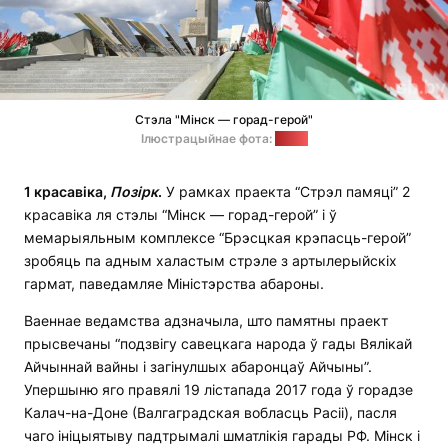
Стэла "Мінск — горад-герой"
Ілюстрацыйнае фота:
sb.by
1 красавіка,
Позірк
.
У рамках праекта “Стрэл памяці” 2
красавіка ля стэлы “Мінск — горад-герой” і ў
мемарыяльным комплексе “Брэсцкая крэпасць-герой”
зробяць па адным халастым стрэле з артылерыйскіх
гармат, паведамляе Міністэрства абароны.
Ваеннае ведамства адзначыла, што памятны праект
прысвечаны “подзвігу савецкага народа ў гады Вялікай
Айчыннай вайны і загінулшых абаронцаў Айчыны”.
Упершыню яго правялі 19 лістапада 2017 года ў горадзе
Калач-на-Доне (Валгаградская вобласць Расіі), пасля
чаго ініцыятыву падтрымалі шматлікія гарады РФ. Мінск і