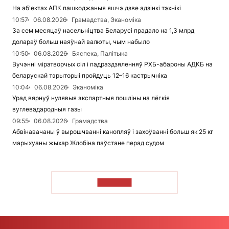
На аб'ектах АПК пашкоджаныя яшчэ дзве адзінкі тэхнікі
10:57
06.08.2026
Грамадства, Эканоміка
За сем месяцаў насельніцтва Беларусі прадало на 1,3 млрд
долараў больш наяўнай валюты, чым набыло
10:50
06.08.2026
Бяспека, Палітыка
Вучэнні міратворчых сіл і падраздзяленняў РХБ-абароны АДКБ на
беларускай тэрыторыі пройдуць 12–16 кастрычніка
10:04
06.08.2026
Эканоміка
Урад вярнуў нулявыя экспартныя пошліны на лёгкія
вуглевадародныя газы
09:55
06.08.2026
Грамадства
Абвінавачаны ў вырошчванні канопляў і захоўванні больш як 25 кг
марыхуаны жыхар Жлобіна паўстане перад судом
ЧЫТАЦЬ