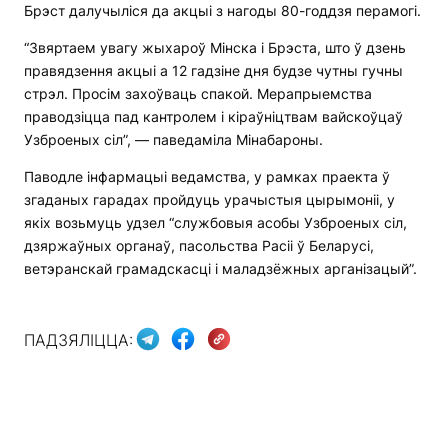
Брэст далучыліся да акцыі з нагоды 80-годдзя перамогі.
“Звяртаем увагу жыхароў Мінска і Брэста, што ў дзень
правядзення акцыі а 12 гадзіне дня будзе чутны гучны
стрэл. Просім захоўваць спакой. Мерапрыемства
праводзіцца пад кантролем і кіраўніцтвам вайскоўцаў
Узброеных сіл”, — паведаміла Мінабароны.
Паводле інфармацыі ведамства, у рамках праекта ў
згаданых гарадах пройдуць урачыстыя цырымоніі, у
якіх возьмуць удзел “службовыя асобы Узброеных сіл,
дзяржаўных органаў, пасольства Расіі ў Беларусі,
ветэранскай грамадскасці і маладзёжных арганізацый”.
ПАДЗЯЛІЦЦА: