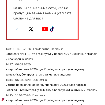
на нашы сацыяльныя сеткі, каб не
прапусціць важныя навіны (калі гэта
бяспечна для вас)
14:49
06.08.2026
Грамадства, Палітыка
Статкевіч лічыць, что яго інсульт у няволі быў выкліканы адмоваю
ў неабходных леках
14:27
06.08.2026
У першай палове 2026 года Грузія дала прытулак аднаму
замежніку, беларусы атрымалі чатыры адмовы
14:14
06.08.2026
Эканоміка
У Літве перахопленая найбуйнейшая ў 2026 годзе партыя
нелегальных цыгарэт, у тым ліку з беларускімі акцызнымі маркамі
14:11
06.08.2026
Палітыка
У першай палове 2026 года Грузія дала прытулак аднаму