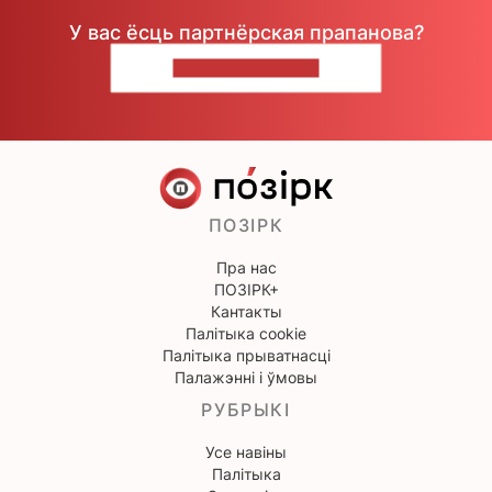
У вас ёсць партнёрская прапанова?
НАПІШЫЦЕ НАМ
ПОЗІРК
Пра нас
ПОЗІРК+
Кантакты
Палітыка cookie
Палітыка прыватнасці
Палажэнні і ўмовы
РУБРЫКІ
Усе навіны
Палітыка