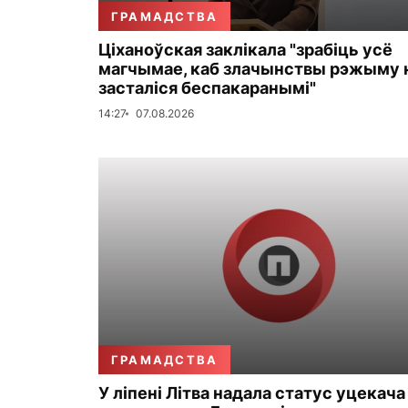
ГРАМАДСТВА
Ціханоўская заклікала "зрабіць усё
магчымае, каб злачынствы рэжыму 
засталіся беспакаранымі"
14:27
07.08.2026
ГРАМАДСТВА
У ліпені Літва надала статус уцекача