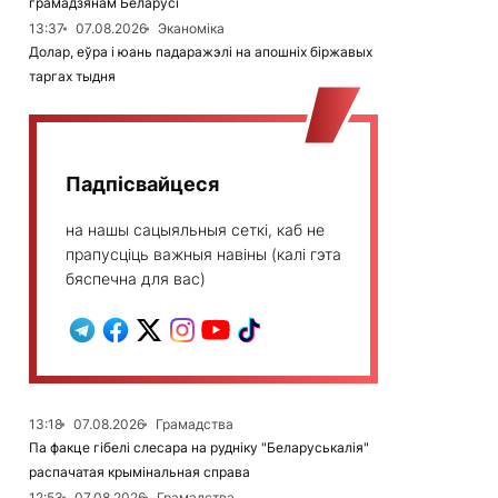
грамадзянам Беларусі
13:37
07.08.2026
Эканоміка
Долар, еўра і юань падаражэлі на апошніх біржавых
таргах тыдня
Падпісвайцеся
на нашы сацыяльныя сеткі, каб не
прапусціць важныя навіны (калі гэта
бяспечна для вас)
13:18
07.08.2026
Грамадства
Па факце гібелі слесара на рудніку "Беларуськалія"
распачатая крымінальная справа
12:53
07.08.2026
Грамадства