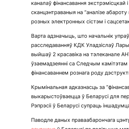
каналаў фінансавання экстрэмісцкай 
сканцэнтраваныя на “аналізе абароту
розных электронных сістэм і сацсетак
Варта адзначыць, што начальнік упра
расследаванняў КДК Уладзіслаў Ларыё
выйшаў 2 красавіка на тэлеканале АНТ
ўзаемадзеянні са Следчым камітэтам 
фінансаваннем рознага роду дэструкт
Крымінальная адказнасць за “фінанса
выкарыстоўваецца ў Беларусі для пе
Рэпрэсіі ў Беларусі супраць іншадумц
Паводле даных праваабарончага цэнтр