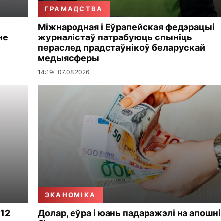
ГРАМАДСТВА
Міжнародная і Еўрапейская федэрацыі
не
журналістаў патрабуюць спыніць
пераслед прадстаўнікоў беларускай
медыясферы
14:19
07.08.2026
ЭКАНОМІКА
 12
Долар, еўра і юань падаражэлі на апошні