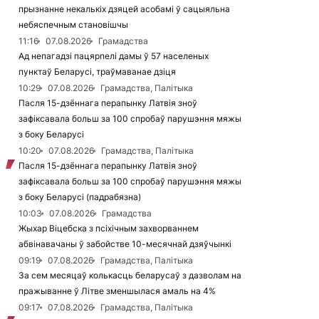
прызнанне некалькіх дзяцей асобамі ў сацыяльна
небяспечным становішчы
11:16
07.08.2026
Грамадства
Ад непагадзі пацярпелі дамы ў 57 населеных
пунктаў Беларусі, траўмаванае дзіця
10:29
07.08.2026
Грамадства, Палітыка
Пасля 15-дзённага перапынку Латвія зноў
зафіксавала больш за 100 спробаў парушэння мяжы
з боку Беларусі
10:20
07.08.2026
Грамадства, Палітыка
Пасля 15-дзённага перапынку Латвія зноў
зафіксавала больш за 100 спробаў парушэння мяжы
з боку Беларусі (падрабязна)
10:03
07.08.2026
Грамадства
Жыхар Віцебска з псіхічным захворваннем
абвінавачаны ў забойстве 10-месячнай дзяўчынкі
09:19
07.08.2026
Грамадства, Палітыка
За сем месяцаў колькасць беларусаў з дазволам на
пражыванне ў Літве зменшылася амаль на 4%
09:17
07.08.2026
Грамадства, Палітыка