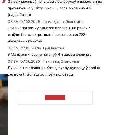
За сем месяцаў колькасць беларусаў з дазволам на
пражыванне ў Літве зменшылася амаль на 4%
(падрабязна)
08:58
07.08.2026
Грамадства, Эканоміка
Праз непагадзь у Мінскай вобласці на ранак 7
жніўня без электрычнасці заставалася 288
населеных пунктаў
08:54
07.08.2026
Грамадства
У Мазырскім раёне патануў 4-гадовы хлопчык
08:27
07.08.2026
Палітыка, Эканоміка
Лукашэнка прапануе Кот-д'Івуару супрацу ў галіне
сельскай гаспадаркі, прамысловасці
ЧЫТАЦЬ