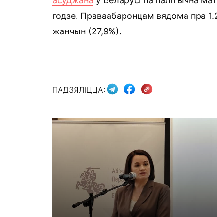
асуджана
ў Беларусі па палітычна ма
годзе. Праваабаронцам вядома пра 1.
жанчын (27,9%).
ПАДЗЯЛІЦЦА: