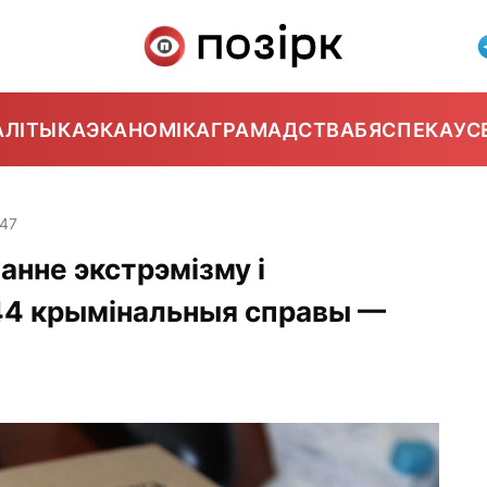
АЛІТЫКА
ЭКАНОМІКА
ГРАМАДСТВА
БЯСПЕКА
УС
:47
анне экстрэмізму і
44 крымінальныя справы —