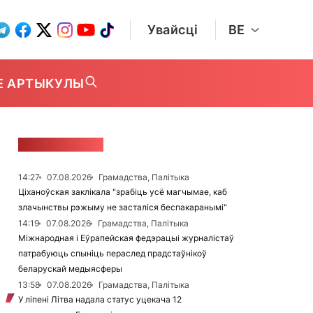
Увайсці
BE
Е АРТЫКУЛЫ
СТУЖКА НАВІН
14:27
07.08.2026
Грамадства, Палітыка
Ціханоўская заклікала "зрабіць усё магчымае, каб
злачынствы рэжыму не засталіся беспакаранымі"
14:19
07.08.2026
Грамадства, Палітыка
Міжнародная і Еўрапейская федэрацыі журналістаў
патрабуюць спыніць пераслед прадстаўнікоў
беларускай медыясферы
13:58
07.08.2026
Грамадства, Палітыка
У ліпені Літва надала статус уцекача 12