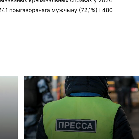
тываваных крымінальных справах у 2024
241 прыгаворанага мужчыну (72,1%) і 480