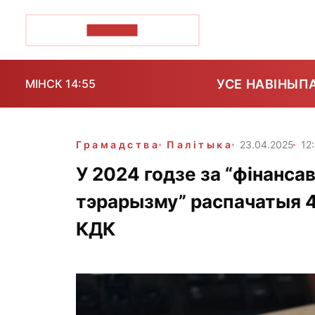
ПОЗІРК+
УСЕ НАВІНЫ
П
МІНСК 14:55
Грамадства
Палітыка
23.04.2025
12
У 2024 годзе за “фінансав
тэрарызму” распачатыя 
КДК