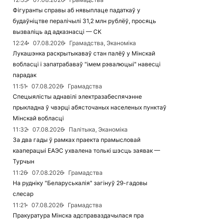
Фігуранты справы аб нявыплаце падаткаў у
будаўніцтве пералічылі 31,2 млн рублёў, просяць
вызваліць ад адказнасці — СК
12:24
07.08.2026
Грамадства, Эканоміка
Лукашэнка раскрытыкаваў стан палёў у Мінскай
вобласці і запатрабаваў "імем рэвалюцыі" навесці
парадак
11:51
07.08.2026
Грамадства
Спецыялісты аднавілі электразабеспячэнне
прыкладна ў чвэрці абясточаных населеных пунктаў
Мінскай вобласці
11:32
07.08.2026
Палітыка, Эканоміка
За два гады ў рамках праекта прамысловай
кааперацыі ЕАЭС ухвалена толькі шэсць заявак —
Турчын
11:26
07.08.2026
Грамадства
На рудніку "Беларуськалія" загінуў 29-гадовы
слесар
11:21
07.08.2026
Грамадства
Пракуратура Мінска адсправаздачылася пра