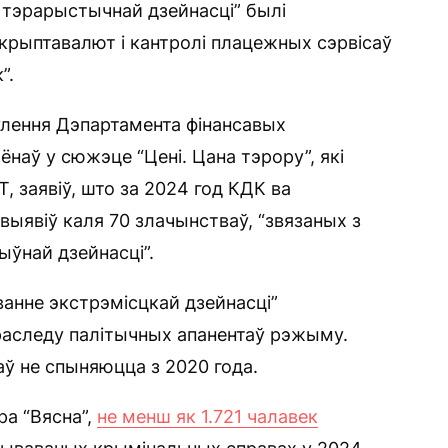
і тэрарыстычнай дзейнасці” былі
 крыптавалют і кантролі плацежных сэрвісаў
”.
ўлення Дэпартамента фінансавых
наў у сюжэце “Цені. Цана тэрору”, які
, заявіў, што за 2024 год КДК ва
выявіў каля 70 злачынстваў, “звязаных з
ыўнай дзейнасці”.
ванне экстрэмісцкай дзейнасці”
раследу палітычных апанентаў рэжыму.
аў не спыняюцца з 2020 года.
а “Вясна”,
не менш як 1.721 чалавек