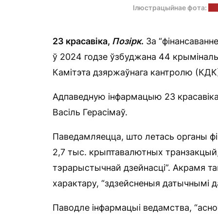
Ілюстрацыйнае фота:
Ал
23 красавіка,
Позірк
.
За “фінансаванне
ў 2024 годзе ўзбуджана 44 крымінал
Камітэта дзяржаўнага кантролю (КДК
Адпаведную інфармацыю 23 красавіка
Васіль Герасімаў.
Паведамляецца, што летась органы фі
2,7 тыс. крыптавалютных транзакцый,
тэрарыстычнай дзейнасці”. Акрамя та
характару, “здзейсненыя датычнымі д
Паводле інфармацыі ведамства, “асно