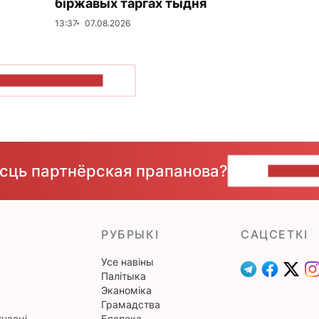
біржавых таргах тыдня
13:37
07.08.2026
ПАКАЗАЦЬ БОЛЬШ
ёсць партнёрская прапанова?
НАПІШЫ
РУБРЫКІ
САЦСЕТКІ
Усе навіны
Палітыка
Эканоміка
Грамадства
насці
Бяспека