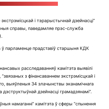
яксей Кісялеўскі / Следчы камітэт
 экстрэмісцкай і тэрарыстычнай дзейнасці”
ьныя справы, паведамляе прэс-служба
).
 ў парламенце прадставіў старшыня КДК
нансавых расследаванняў камітэта выявілі
 “звязаных з фінансаваннем экстрэмісцкай і
го, выяўленыя 34 злачынствы эканамічнага
а дэструктыўнай дзейнасці грамадзянамі”.
ўныя намаганні” камітэта ў сферы “спынення