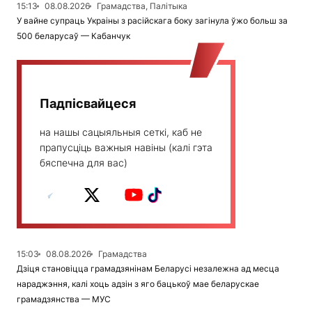
15:13
08.08.2026
Грамадства, Палітыка
У вайне супраць Украіны з расійскага боку загінула ўжо больш за
500 беларусаў — Кабанчук
Падпісвайцеся
на нашы сацыяльныя сеткі, каб не
прапусціць важныя навіны (калі гэта
бяспечна для вас)
15:03
08.08.2026
Грамадства
Дзіця становіцца грамадзянінам Беларусі незалежна ад месца
нараджэння, калі хоць адзін з яго бацькоў мае беларускае
грамадзянства — МУС