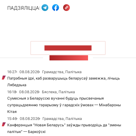
ПАДЗЯЛІЦЦА:
ПАКАЗАЦЬ БОЛЬШ
СТУЖКА НАВІН
16:27
08.08.2026
Грамадства, Палітыка
Патрэбныя ідэі, каб разварушыць беларусаў замежжа, лічыць
Лябедзька
16:18
08.08.2026
Бяспека, Палітыка
Сумесныя з Беларуссю вучэнні будуць прысвечаныя
супрацьдзеянню тэрарызму ў гарадскіх ўмовах — Мінабароны
Кітая
15:46
08.08.2026
Грамадства, Палітыка
Канферэнцыя "Новая Беларусь" заўжды прыводзіць да "змены
палітык" — Баркоўскі