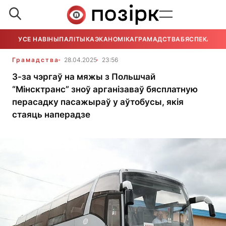
УСЕ НАВІНЫ
ПАЛІТЫКА
ЭКАНОМІКА
ГРАМАДСТВА
БЯСПЕКА
УСЕ
Грамадства
28.04.2025
23:56
З-за чэргаў на мяжы з Польшчай
“Мінсктранс” зноў арганізаваў бясплатную
перасадку пасажыраў у аўтобусы, якія
стаяць наперадзе