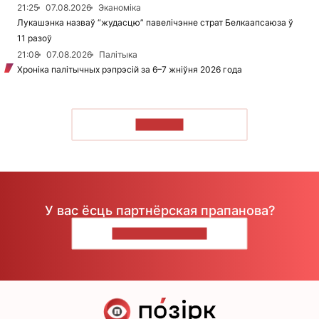
21:25
07.08.2026
Эканоміка
Лукашэнка назваў “жудасцю” павелічэнне страт Белкаапсаюза ў
11 разоў
21:08
07.08.2026
Палітыка
Хроніка палітычных рэпрэсій за 6–7 жніўня 2026 года
ЧЫТАЦЬ
У вас ёсць партнёрская прапанова?
НАПІШЫЦЕ НАМ