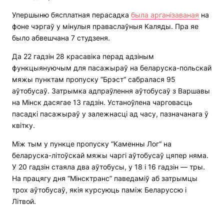
Упершыню бясплатная перасадка
была арганізаваная
на
фоне чэргаў у мінулыя праваслаўныя Каляды. Пра яе
было абвешчана 7 студзеня.
Да 22 гадзін 28 красавіка перад адзіным
функцыянуючым для пасажыраў на беларуска-польскай
мяжы пунктам пропуску “Брэст“ сабралася 95
аўтобусаў. Затрымка адпраўлення аўтобусаў з Варшавы
на Мінск дасягае 13 гадзін. Устаноўлена чарговасць
пасадкі пасажыраў у залежнасці ад часу, пазначанага ў
квітку.
Між тым у пункце пропуску “Каменны Лог“ на
беларуска-літоўскай мяжы чаргі аўтобусаў цяпер няма.
У 20 гадзін стаяла два аўтобусы, у 18 і 16 гадзін — тры.
На працягу дня “Мінсктранс” паведаміў аб затрымцы
трох аўтобусаў, якія курсуюць паміж Беларуссю і
Літвой.