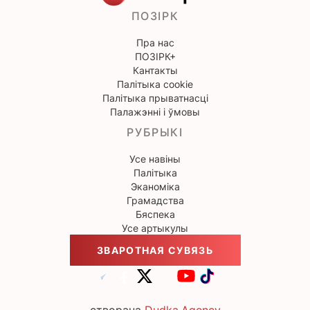
ПОЗІРК
Пра нас
ПОЗІРК+
Кантакты
Палітыка cookie
Палітыка прыватнасці
Палажэнні і ўмовы
РУБРЫКІ
Усе навіны
Палітыка
Эканоміка
Грамадства
Бяспека
Усе артыкулы
ЗВАРОТНАЯ СУВЯЗЬ
створана
Dudka.Agency