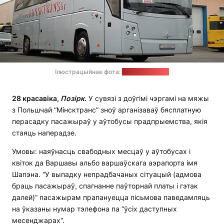
Ілюстрацыйнае фота:
"Мінск-Навіны"
28 красавіка,
П
о
з
і
рк
.
У сувязі з доўгімі чэргамі на мяжы
з Польшчай “Мінсктранс” зноў арганізаваў бясплатную
перасадку пасажыраў у аўтобусы прадпрыемства, якія
стаяць наперадзе.
Умовы: наяўнасць свабодных месцаў у аўтобусах і
квіток да Варшавы альбо варшаўскага аэрапорта імя
Шапэна. “У выпадку непрадбачаных сітуацый (адмова
браць пасажыраў, спагнанне паўторнай платы і гэтак
далей)“ пасажырам прапануецца пісьмова паведамляць
на ўказаны нумар тэлефона па “ўсіх даступных
месенджарах”.