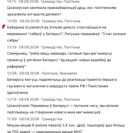
14:11
08.08.2026
Грамадства, Палітыка
Ціханоўская заклікала праваабаронцаў даць экс-палітвязням
зразумелы алгарытм дапамогі
13:50
08.08.2026
Грамадства, Палітыка
Бабарыка ўсумніўся ва ўплыве дэмсіл, спаслаўшыся на
меркаванні "сяброў у Беларусі", Латушка парыраваў: "У нас розныя
сябры"
13:15
08.08.2026
Грамадства, Палітыка
Севярынец: Трэба мець каманды, гатовыя пры магчымасці
правесці ў рэгіёнах Беларусі "ад акцый і новых вырабаў да
рэформаў"
12:54
08.08.2026
Палітыка, Эканоміка
Беларусь могуць падключыць да рэалізацыі праекта першага
грузавога чыгуначнага маршруту паміж РФ і Пакістанам
(дапоўнена)
12:13
08.08.2026
Грамадства, Палітыка
Ціханоўская: Перамены ў Беларусі — пытанне часу, мы можам
паўплываць на стварэнне новага акна магчымасцяў
11:30
08.08.2026
Грамадства
Моцны вецер 6 жніўня паваліў 2,4 тыс. дрэў, пашкодзіў дахі больш
за 700 дамоў — удакладненыя даныя МНС