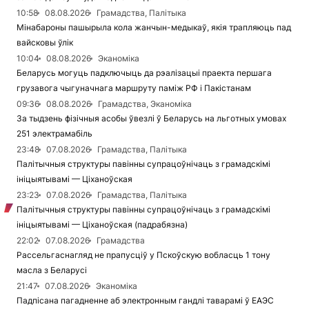
10:58
08.08.2026
Грамадства, Палітыка
Мінабароны пашырыла кола жанчын-медыкаў, якія трапляюць пад
вайсковы ўлік
10:04
08.08.2026
Эканоміка
Беларусь могуць падключыць да рэалізацыі праекта першага
грузавога чыгуначнага маршруту паміж РФ і Пакістанам
09:36
08.08.2026
Грамадства, Эканоміка
За тыдзень фізічныя асобы ўвезлі ў Беларусь на льготных умовах
251 электрамабіль
23:48
07.08.2026
Грамадства, Палітыка
Палітычныя структуры павінны супрацоўнічаць з грамадскімі
ініцыятывамі — Ціханоўская
23:23
07.08.2026
Грамадства, Палітыка
Палітычныя структуры павінны супрацоўнічаць з грамадскімі
ініцыятывамі — Ціханоўская (падрабязна)
22:02
07.08.2026
Грамадства
Рассельгаснагляд не прапусціў у Пскоўскую вобласць 1 тону
масла з Беларусі
21:47
07.08.2026
Эканоміка
Падпісана пагадненне аб электронным гандлі таварамі ў ЕАЭС