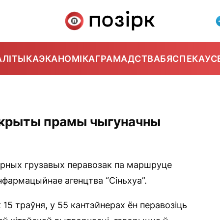
АЛІТЫКА
ЭКАНОМІКА
ГРАМАДСТВА
БЯСПЕКА
УС
адкрыты прамы чыгуначны
ярных грузавых перавозак па маршруце
нфармацыйнае агенцтва “Сіньхуа”.
 15 траўня, у 55 кантэйнерах ён перавозіць