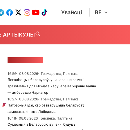
Увайсці
BE
Е АРТЫКУЛЫ
СТУЖКА НАВІН
16:56
08.08.2026
Грамадства, Палітыка
Легалізацыя беларусаў, ушанаванне памяці
зразумелыя для мірнага часу, але ва Украіне вайна
— амбасадар Чарнагор
16:27
08.08.2026
Грамадства, Палітыка
Патрэбныя ідэі, каб разварушыць беларусаў
замежжа, лічыць Лябедзька
16:18
08.08.2026
Бяспека, Палітыка
Сумесныя з Беларуссю вучэнні будуць