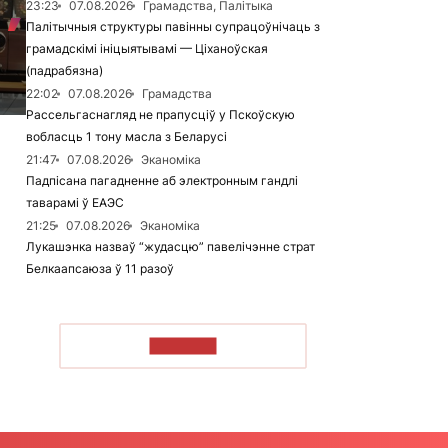
23:23
07.08.2026
Грамадства, Палітыка
Палітычныя структуры павінны супрацоўнічаць з
грамадскімі ініцыятывамі — Ціханоўская
(падрабязна)
22:02
07.08.2026
Грамадства
Рассельгаснагляд не прапусціў у Пскоўскую
вобласць 1 тону масла з Беларусі
21:47
07.08.2026
Эканоміка
Падпісана пагадненне аб электронным гандлі
таварамі ў ЕАЭС
21:25
07.08.2026
Эканоміка
Лукашэнка назваў “жудасцю” павелічэнне страт
Белкаапсаюза ў 11 разоў
ЧЫТАЦЬ