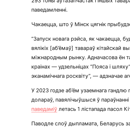
293 тоны аўтазапчастак і іншых тавар
паведамленні.
Чакаецца, што ў Мінск цягнік прыбудз
“Запуск новага рэйса, як чакаецца, 
вялікіх [аб’ёмаў] тавараў кітайскай в
міжнародным рынку. Адначасова ён та
краінах — удзельніцах “Пояса і шлях
эканамічнага росквіту”, — адзначае аг
У 2023 годзе аб’ём узаемнага гандлю 
долараў, павялічыўшыся ў параўнанні з
паведаміў
летась 1 лістапада пасол К
Паводле слоў дыпламата, Беларусь з