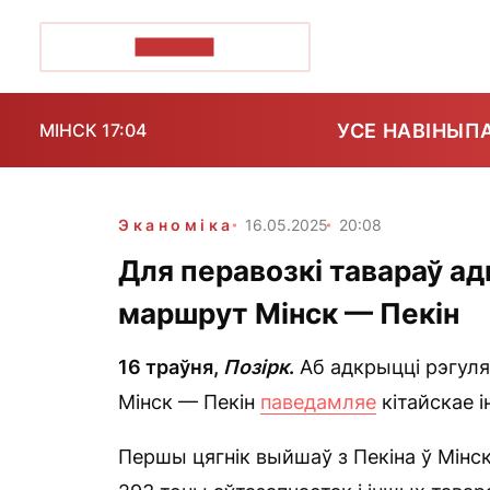
ПОЗІРК+
УСЕ НАВІНЫ
П
МІНСК 17:04
Эканоміка
16.05.2025
20:08
Для перавозкі тавараў 
маршрут Мінск — Пекін
16 траўня,
Позірк
.
Аб адкрыцці рэгул
Мінск — Пекін
паведамляе
кітайскае і
Першы цягнік выйшаў з Пекіна ў Мінск