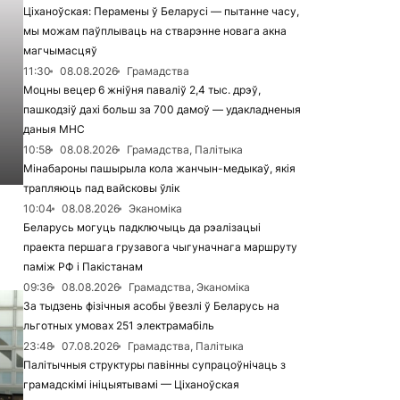
Ціханоўская: Перамены ў Беларусі — пытанне часу,
мы можам паўплываць на стварэнне новага акна
магчымасцяў
11:30
08.08.2026
Грамадства
Моцны вецер 6 жніўня паваліў 2,4 тыс. дрэў,
пашкодзіў дахі больш за 700 дамоў — удакладненыя
даныя МНС
10:58
08.08.2026
Грамадства, Палітыка
Мінабароны пашырыла кола жанчын-медыкаў, якія
трапляюць пад вайсковы ўлік
10:04
08.08.2026
Эканоміка
Беларусь могуць падключыць да рэалізацыі
праекта першага грузавога чыгуначнага маршруту
паміж РФ і Пакістанам
09:36
08.08.2026
Грамадства, Эканоміка
За тыдзень фізічныя асобы ўвезлі ў Беларусь на
льготных умовах 251 электрамабіль
23:48
07.08.2026
Грамадства, Палітыка
Палітычныя структуры павінны супрацоўнічаць з
грамадскімі ініцыятывамі — Ціханоўская