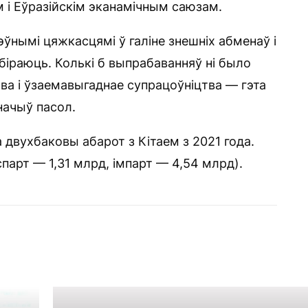
 і Еўразійскім эканамічным саюзам.
ўнымі цяжкасцямі ў галіне знешніх абменаў і
біраюць. Колькі б выпрабаванняў ні было
ва і ўзаемавыгаднае супрацоўніцтва — гэта
начыў пасол.
 двухбаковы абарот з Кітаем з 2021 года.
парт — 1,31 млрд, імпарт — 4,54 млрд).