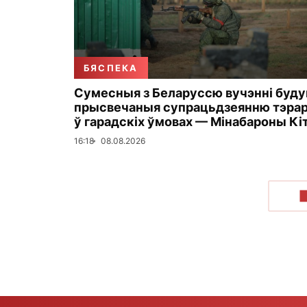
БЯСПЕКА
Сумесныя з Беларуссю вучэнні буд
прысвечаныя супрацьдзеянню тэра
ў гарадскіх ўмовах — Мінабароны Кі
16:18
08.08.2026