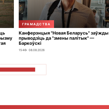
ГРАМАДСТВА
уць
Канферэнцыя "Новая Беларусь" заўжды
рызму
прыводзіць да "змены палітык" —
тая
Баркоўскі
15:46
08.08.2026
ПАКАЗАЦЬ БОЛЬШ