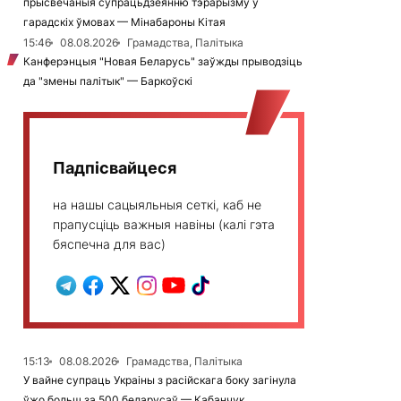
прысвечаныя супрацьдзеянню тэрарызму ў
гарадскіх ўмовах — Мінабароны Кітая
15:46
08.08.2026
Грамадства, Палітыка
Канферэнцыя "Новая Беларусь" заўжды прыводзіць
да "змены палітык" — Баркоўскі
Падпісвайцеся
на нашы сацыяльныя сеткі, каб не
прапусціць важныя навіны (калі гэта
бяспечна для вас)
15:13
08.08.2026
Грамадства, Палітыка
У вайне супраць Украіны з расійскага боку загінула
ўжо больш за 500 беларусаў — Кабанчук