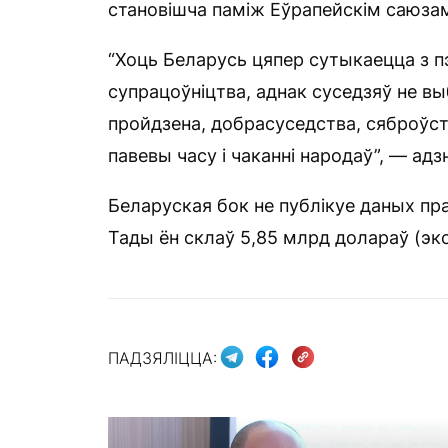
становішча паміж Еўрапейскім саюзам
“Хоць Беларусь цяпер сутыкаецца з пэ
супрацоўніцтва, аднак суседзяў не вы
пройдзена, добрасуседства, сяброўст
павевы часу і чаканні народаў”, — адз
Беларуская бок не публікуе даных пра
Тады ён склаў 5,85 млрд долараў (экс
ПАДЗЯЛІЦЦА: