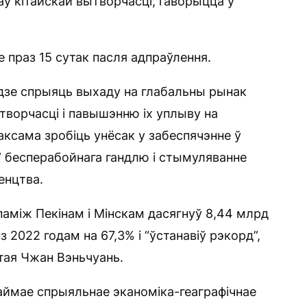
аў кітайскай вытворчасці, гаворыцца ў
е праз 15 сутак пасля адпраўлення.
будзе спрыяць выхаду на глабальны рынак
ытворчасці і павышэнню іх уплыву на
ксама зробіць унёсак у забеспячэнне ў
у” бесперабойнага гандлю і стымуляванне
енцтва.
паміж Пекінам і Мінскам дасягнуў 8,44 млрд
 2022 годам на 67,3% і “ўстанавіў рэкорд”,
ітая Чжан Вэньчуань.
аймае спрыяльнае эканоміка-геаграфічнае