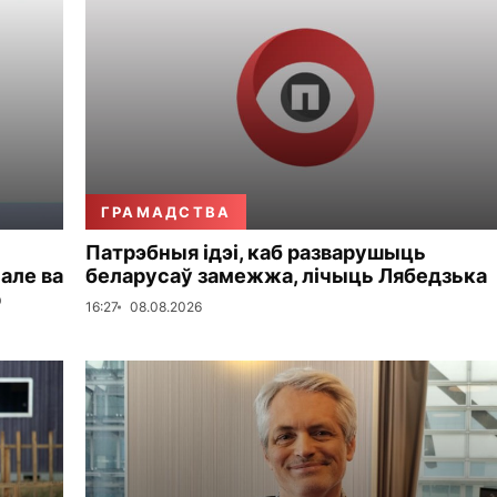
ГРАМАДСТВА
Патрэбныя ідэі, каб разварушыць
 але ва
беларусаў замежжа, лічыць Лябедзька
р
16:27
08.08.2026