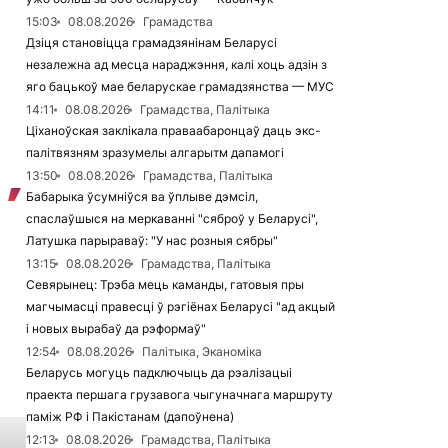
15:03
08.08.2026
Грамадства
Дзіця становіцца грамадзянінам Беларусі
незалежна ад месца нараджэння, калі хоць адзін з
яго бацькоў мае беларускае грамадзянства — МУС
14:11
08.08.2026
Грамадства, Палітыка
Ціханоўская заклікала праваабаронцаў даць экс-
палітвязням зразумелы алгарытм дапамогі
13:50
08.08.2026
Грамадства, Палітыка
Бабарыка ўсумніўся ва ўплыве дэмсіл,
спаслаўшыся на меркаванні "сяброў у Беларусі",
Латушка парыраваў: "У нас розныя сябры"
13:15
08.08.2026
Грамадства, Палітыка
Севярынец: Трэба мець каманды, гатовыя пры
магчымасці правесці ў рэгіёнах Беларусі "ад акцый
і новых вырабаў да рэформаў"
12:54
08.08.2026
Палітыка, Эканоміка
Беларусь могуць падключыць да рэалізацыі
праекта першага грузавога чыгуначнага маршруту
паміж РФ і Пакістанам (дапоўнена)
12:13
08.08.2026
Грамадства, Палітыка