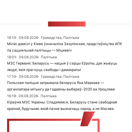
СТУЖКА НАВІН
18:10
09.08.2026
Грамадства, Палітыка
Місію дэмсіл у Кіеве ўзначаліла Зазулінская, прадстаўніцтва АПК
па сацыяльнай палітыцы — Міцкевіч
18:01
09.08.2026
Палітыка
МЗС Германіі: Беларусь — нацыя ў сэрцы Еўропы, дзе жывуць
людзі, якія прагнуць свабоды і дэмакратыі
17:10
09.08.2026
Грамадства, Палітыка
Польская паліцыя затрымала беларуса Яна Маркава —
арганізатара мітынгу да гадавіны выбараў-2020 ва Уроцлаве
16:19
09.08.2026
Палітыка
Кіраўнік МЗС Украіны: Спадзяемся, Беларусь стане свабоднай
краінай, будучыню якой пачне вызначаць народ, а не Масква