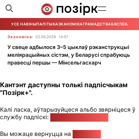
УСЕ НАВІНЫ
ПАЛІТЫКА
ЭКАНОМІКА
ГРАМАДСТВА
БЯСПЕКА
УСЕ
Эканоміка
02.06.2025
14:57
У свеце адбылося 3–5 цыклаў рэканструкцыі
меліярацыйных сістэм, у Беларусі спрабуюць
правесці першы — Мінсельгасхарч
Кантэнт даступны толькі падпісчыкам
"Позірк+".
Калі ласка, аўтарызуйцеся альбо звярніцеся ў
службу падпіскі:
pozirk@pozirk.online
Вы можаце вернуцца на
Галоўную