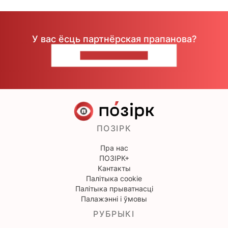
У вас ёсць партнёрская прапанова?
НАПІШЫЦЕ НАМ
ПОЗІРК
Пра нас
ПОЗІРК+
Кантакты
Палітыка cookie
Палітыка прыватнасці
Палажэнні і ўмовы
РУБРЫКІ