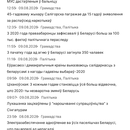
МУС дастаўленыя ў бальніцу
12:55
09.08.2026
Грамадства
45-гадоваму жыхару Салігорска пагражае да 15 гадоў зняволення
за распаўсюд наркотыкаў
12:35
09.08.2026
Грамадства, Палітыка
З 2020 года праваабаронцы зафіксавалі ў Беларусі больш за 100
тыс. фактаў палітычнага пераследу
11:55
09.08.2026
Грамадства
З пачатку года ад агню ў Беларусі загінула 350 чалавек
11:16
09.08.2026
Палітыка
Еўрасаюз і дэмакратычныя краіны выказваюць салідарнасць з
беларусамі з нагоды гадавіны выбараў-2020
09:56
09.08.2026
Грамадства, Палітыка
Ціханоўская: З кожным годам становіцца ўсё больш відавочна,
што 2020-ты незваротна змяніў Беларусь
09:07
09.08.2026
Палітыка
Лукашэнка зацікаўлены ў "нарошчванні супрацоўніцтва" з
Сінгапурам
23:56
08.08.2026
Грамадства
Электразабеспячэнне адноўленае ва ўсіх паселішчах Беларусі,
што пацярпелі ад непагадзі