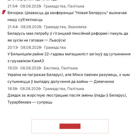
21:54
08.08.2026
Грамадства, Палітыка
Вячорка: Цікавасць да канферэнцыі "Новая Беларусь" вызначае
нашу суб'ектнасць
21:44
08.08.2026
Грамадства, Эканоміка
Беларусь мае патрэбу ў гіганцкай пенсійнай рэформе і пакуль да
яе зусім не гатовая — Львоўскі
20:13
08.08.2026
Грамадства
У Бялыніцкім раёне 22-гадовы матацыкліст загінуў ад сутыкнення
з грузавіком КамАЗ
19:20
08.08.2026
Бяспека, Палітыка
Украіна не пагражае Беларусі, але Мінск павінен разумець, з чым
сутыкнецца ў выпадку далучэння да вайны — Дземчанка
18:56
08.08.2026
Грамадства, Палітыка
Дзядок за жорсткую люстрацыю пасля змены ўлады ў Беларусі,
Турарбекава — супраць
ЧЫТАЦЬ