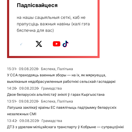
Падпісвайцеся
на нашы сацыяльныя сеткі, каб не
прапусціць важныя навіны (калі гэта
бяспечна для вас)
15:31
09.08.2026
Бяспека, Палітыка
У ССА праходзяць ваенныя зборы — на іх, як мяркуецца,
выкліканыя нядобрасумленныя работнікі сельскай гаспадаркі
14:26
09.08.2026
Грамадства
Двое беларускіх альпіністаў зніклі ў гарах Кыргызстана
13:51
09.08.2026
Бяспека, Палітыка
Латушка заклікаў краіны ЕС павялічыць падтрымку беларускіх
незалежных СМІ
13:42
09.08.2026
Грамадства
ДТЗ з удзелам міліцэйскага транспарту ў Кобрыне — супрацоўнікі