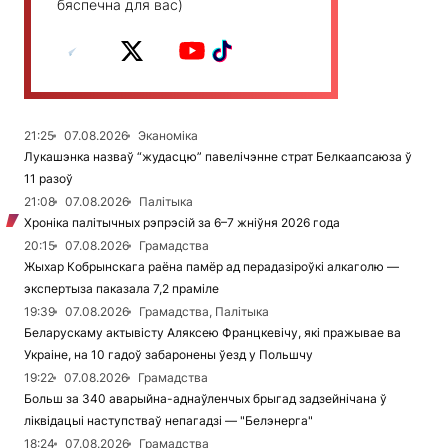
бяспечна для вас)
21:25
07.08.2026
Эканоміка
Лукашэнка назваў “жудасцю” павелічэнне страт Белкаапсаюза ў
11 разоў
21:08
07.08.2026
Палітыка
Хроніка палітычных рэпрэсій за 6–7 жніўня 2026 года
20:15
07.08.2026
Грамадства
Жыхар Кобрынскага раёна памёр ад перадазіроўкі алкаголю —
экспертыза паказала 7,2 праміле
19:39
07.08.2026
Грамадства, Палітыка
Беларускаму актывісту Аляксею Францкевічу, які пражывае ва
Украіне, на 10 гадоў забаронены ўезд у Польшчу
19:22
07.08.2026
Грамадства
Больш за 340 аварыйна-аднаўленчых брыгад задзейнічана ў
ліквідацыі наступстваў непагадзі — "Белэнерга"
18:24
07.08.2026
Грамадства