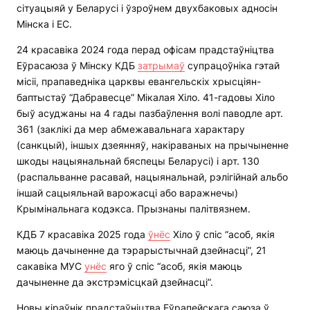
сітуацыяй у Беларусі і ўзроўнем двухбаковых адносін
Мінска і ЕС.
24 красавіка 2024 года перад офісам прадстаўніцтва
Еўрасаюза ў Мінску КДБ
затрымаў
супрацоўніка гэтай
місіі, прапаведніка царквы евангельскіх хрысціян-
баптыстаў “Дабравесце” Мікалая Хіло. 41-гадовы Хіло
быў асуджаны на 4 гады пазбаўлення волі паводле арт.
361 (заклікі да мер абмежавальнага характару
(санкцый), іншых дзеянняў, накіраваных на прычыненне
шкоды нацыянальнай бяспецы Беларусі) і арт. 130
(распальванне расавай, нацыянальнай, рэлігійнай альбо
іншай сацыяльнай варожасці або варажнечы)
Крымінальнага кодэкса. Прызнаны палітвязнем.
КДБ 7 красавіка 2025 года
ўнёс
Хіло ў спіс “асоб, якія
маюць дачыненне да тэрарыстычнай дзейнасці”, 21
сакавіка МУС
унёс
яго ў спіс “асоб, якія маюць
дачыненне да экстрэмісцкай дзейнасці”.
Новы кіраўнік прадстаўніцтва Еўрапейскага саюза ў