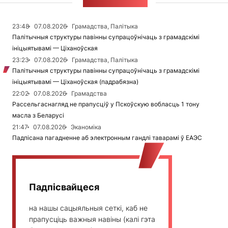
СТУЖКА НАВІН
23:48
07.08.2026
Грамадства, Палітыка
Палітычныя структуры павінны супрацоўнічаць з грамадскімі
ініцыятывамі — Ціханоўская
23:23
07.08.2026
Грамадства, Палітыка
Палітычныя структуры павінны супрацоўнічаць з грамадскімі
ініцыятывамі — Ціханоўская (падрабязна)
22:02
07.08.2026
Грамадства
Рассельгаснагляд не прапусціў у Пскоўскую вобласць 1 тону
масла з Беларусі
21:47
07.08.2026
Эканоміка
Падпісана пагадненне аб электронным гандлі таварамі ў ЕАЭС
Падпісвайцеся
на нашы сацыяльныя сеткі, каб не
прапусціць важныя навіны (калі гэта