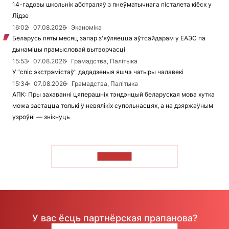
14-гадовы школьнік абстраляў з пнеўматычнага пісталета кіёск у
Лідзе
16:02
07.08.2026
Эканоміка
Беларусь пяты месяц запар з'яўляецца аўтсайдарам у ЕАЭС па
дынаміцы прамысловай вытворчасці
15:53
07.08.2026
Грамадства, Палітыка
У "спіс экстрэмістаў" дададзеныя яшчэ чатыры чалавекі
15:34
07.08.2026
Грамадства, Палітыка
АПК: Пры захаванні цяперашніх тэндэнцый беларуская мова хутка
можа застацца толькі ў невялікіх супольнасцях, а на дзяржаўным
узроўні — знікнуць
ЧЫТАЦЬ
У вас ёсць партнёрская прапанова?