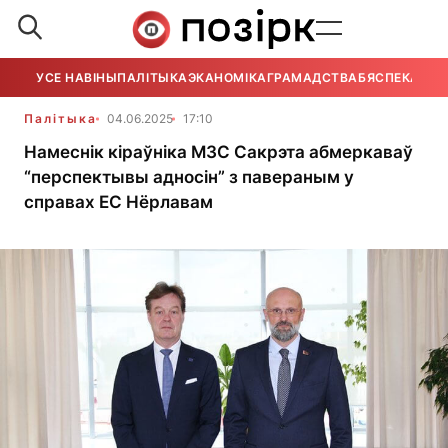
УСЕ НАВІНЫ
ПАЛІТЫКА
ЭКАНОМІКА
ГРАМАДСТВА
БЯСПЕКА
УСЕ
Палітыка
04.06.2025
17:10
Намеснік кіраўніка МЗС Сакрэта абмеркаваў
“перспектывы адносін” з павераным у
справах ЕС Нёрлавам