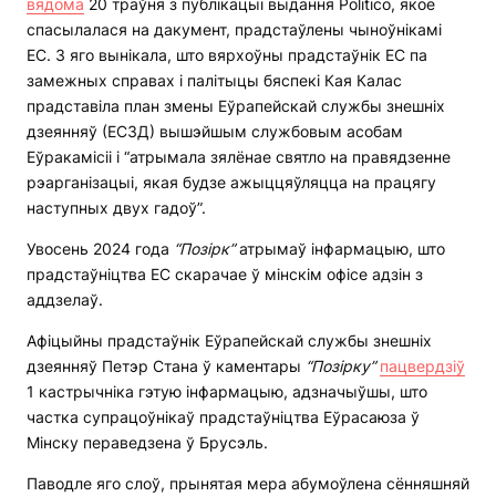
вядома
20 траўня з публікацыі выдання Politico, якое
спасылалася на дакумент, прадстаўлены чыноўнікамі
ЕС. З яго вынікала, што вярхоўны прадстаўнік ЕС па
замежных справах і палітыцы бяспекі Кая Калас
прадставіла план змены Еўрапейскай службы знешніх
дзеянняў (ЕСЗД) вышэйшым службовым асобам
Еўракамісіі і “атрымала зялёнае святло на правядзенне
рэарганізацыі, якая будзе ажыццяўляцца на працягу
наступных двух гадоў”.
Увосень 2024 года
“Позірк”
атрымаў інфармацыю, што
прадстаўніцтва ЕС скарачае ў мінскім офісе адзін з
аддзелаў.
Афіцыйны прадстаўнік Еўрапейскай службы знешніх
дзеянняў Петэр Стана ў каментары
“Позірку”
пацвердзіў
1 кастрычніка гэтую інфармацыю, адзначыўшы, што
частка супрацоўнікаў прадстаўніцтва Еўрасаюза ў
Мінску пераведзена ў Брусэль.
Паводле яго слоў, прынятая мера абумоўлена сённяшняй