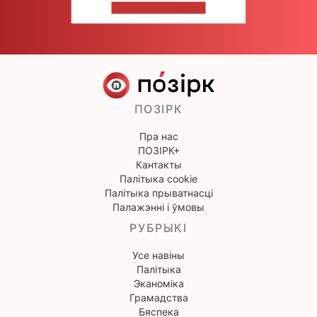
НАПІШЫЦЕ НАМ
ПОЗІРК
Пра нас
ПОЗІРК+
Кантакты
Палітыка cookie
Палітыка прыватнасці
Палажэнні і ўмовы
РУБРЫКІ
Усе навіны
Палітыка
Эканоміка
Грамадства
Бяспека