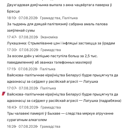
Двухгадовая дзяўчынка выпала з акна чацвёртага паверха ў
Брэсце
18:10
07.08.2026
Грамадства, Палітыка
За тыдзень для дзяцей палітвязняў сабрана амаль палова
заяўленай сумы
17:47
07.08.2026
Эканоміка
Лукашэнка: Стрымліванне цэн і інфляцыі застаецца за ўрадам
17:30
07.08.2026
Грамадства
За восем дзён у міліцыю паступіла больш за 2,5 тыс.
паведамленняў аб званках тэлефонных махляроў
17:15
07.08.2026
Палітыка
Вайскова-палітычнае кіраўніцтва Беларусі будзе прыцягнута да
адказнасці за саўдзел у расійскай агрэсіі — Латушка
17:07
07.08.2026
Палітыка
Вайскова-палітычнае кіраўніцтва Беларусі будзе прыцягнута да
адказнасці за саўдзел у расійскай агрэсіі — Латушка (падрабязна)
16:43
07.08.2026
Грамадства
Тры чалавекі памерлі ў Быхаве — следства мяркуе атручэнне
сурагатным алкаголем
16:26
07.08.2026
Грамадства