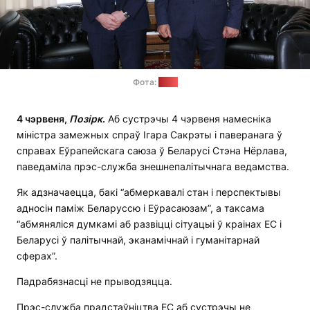
Фота:
МЗС
4 чэрвеня,
Позірк
.
Аб сустрэчы 4 чэрвеня намесніка
міністра замежных спраў Ігара Сакрэты і паверанага ў
справах Еўрапейскага саюза ў Беларусі Стэна Нёрлава,
паведаміла прэс-служба знешнепалітычнага ведамства.
Як адзначаецца, бакі “абмеркавалі стан і перспектывы
адносін паміж Беларуссю і Еўрасаюзам”, а таксама
“абмяняліся думкамі аб развіцці сітуацыі ў краінах ЕС і
Беларусі ў палітычнай, эканамічнай і гуманітарнай
сферах”.
Падрабязнасці не прыводзяцца.
Прэс-служба прадстаўніцтва ЕС аб сустрэчы не