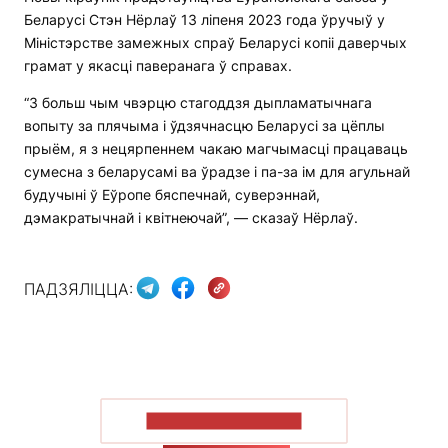
Беларусі Стэн Нёрлаў 13 ліпеня 2023 года ўручыў у
Міністэрстве замежных спраў Беларусі копіі даверчых
грамат у якасці паверанага ў справах.
“З больш чым чвэрцю стагоддзя дыпламатычнага
вопыту за плячыма і ўдзячнасцю Беларусі за цёплы
прыём, я з нецярпеннем чакаю магчымасці працаваць
сумесна з беларусамі ва ўрадзе і па-за ім для агульнай
будучыні ў Еўропе бяспечнай, суверэннай,
дэмакратычнай і квітнеючай”, — сказаў Нёрлаў.
ПАДЗЯЛІЦЦА:
ПАКАЗАЦЬ БОЛЬШ