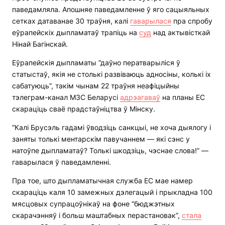
паведамляла. Апошняе паведамленне ў яго сацыяльных
сетках датаванае 30 траўня, калі
гаварылася
пра спробу
еўрапейскіх дыпламатаў трапіць на
суд
над актывісткай
Нінай Багінскай.
Еўрапейскія дыпламаты “даўно ператварыліся ў
статыстаў, якія не столькі развіваюць адносіны, колькі іх
сабатуюць”, такім чынам 22 траўня неафіцыйны
тэлеграм-канал МЗС Беларусі
адрэагаваў
на планы ЕС
скараціць сваё прадстаўніцтва ў Мінску.
“Калі Брусэль гадамі ўводзіць санкцыі, не хоча дыялогу і
заняты толькі ментарскім павучаннем — які сэнс у
натоўпе дыпламатаў? Толькі шкодзіць, чэснае слова!” —
гаварылася ў паведамленні.
Пра тое, што дыпламатычная служба ЕС мае намер
скараціць каля 10 замежных дэлегацый і прыкладна 100
мясцовых супрацоўнікаў на фоне “бюджэтных
скарачэнняў і больш маштабных перастановак”,
стала