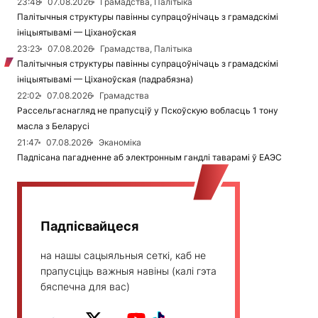
23:48
07.08.2026
Грамадства, Палітыка
Палітычныя структуры павінны супрацоўнічаць з грамадскімі
ініцыятывамі — Ціханоўская
23:23
07.08.2026
Грамадства, Палітыка
Палітычныя структуры павінны супрацоўнічаць з грамадскімі
ініцыятывамі — Ціханоўская (падрабязна)
22:02
07.08.2026
Грамадства
Рассельгаснагляд не прапусціў у Пскоўскую вобласць 1 тону
масла з Беларусі
21:47
07.08.2026
Эканоміка
Падпісана пагадненне аб электронным гандлі таварамі ў ЕАЭС
Падпісвайцеся
на нашы сацыяльныя сеткі, каб не
прапусціць важныя навіны (калі гэта
бяспечна для вас)