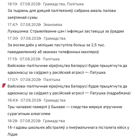
18:10
07.08.2026
Грамадства, Палітыка
За тыдзень для дзяцей палітвязняў сабрана амаль палова
заяўленай сумы
17:47
07.08.2026
Эканоміка
Лукашэнка: Стрымліванне цэн і інфляцыі застаецца за ўрадам
17:30
07.08.2026
Грамадства
За восем дзён у міліцыю паступіла больш за 2,5 тыс.
паведамленняў аб званках тэлефонных махляроў
17:15
07.08.2026
Палітыка
Вайскова-палітычнае кіраўніцтва Беларусі будзе прыцягнута да
адказнасці за саўдзел у расійскай агрэсіі — Латушка
17:07
07.08.2026
Палітыка
Вайскова-палітычнае кіраўніцтва Беларусі будзе прыцягнута да
адказнасці за саўдзел у расійскай агрэсіі — Латушка (падрабязна)
16:43
07.08.2026
Грамадства
Тры чалавекі памерлі ў Быхаве — следства мяркуе атручэнне
сурагатным алкаголем
16:26
07.08.2026
Грамадства
14-гадовы школьнік абстраляў з пнеўматычнага пісталета кіёск у
Лідзе