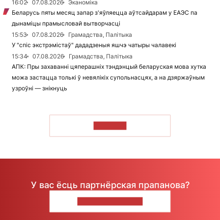
16:02
07.08.2026
Эканоміка
Беларусь пяты месяц запар з'яўляецца аўтсайдарам у ЕАЭС па
дынаміцы прамысловай вытворчасці
15:53
07.08.2026
Грамадства, Палітыка
У "спіс экстрэмістаў" дададзеныя яшчэ чатыры чалавекі
15:34
07.08.2026
Грамадства, Палітыка
АПК: Пры захаванні цяперашніх тэндэнцый беларуская мова хутка
можа застацца толькі ў невялікіх супольнасцях, а на дзяржаўным
узроўні — знікнуць
ЧЫТАЦЬ
У вас ёсць партнёрская прапанова?
НАПІШЫЦЕ НАМ