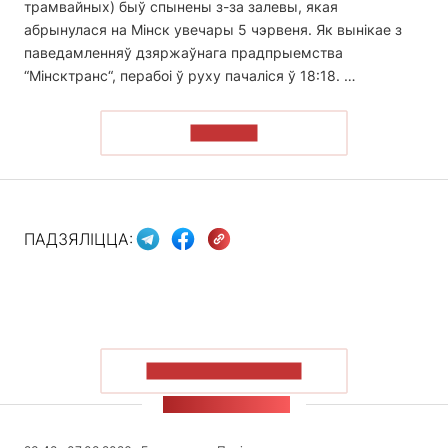
трамвайных) быў спынены з-за залевы, якая
абрынулася на Мінск увечары 5 чэрвеня. Як вынікае з
паведамленняў дзяржаўнага прадпрыемства
“Мінсктранс“, перабоі ў руху пачаліся ў 18:18. …
ЧЫТАЦЬ
ПАДЗЯЛІЦЦА:
ПАКАЗАЦЬ БОЛЬШ
СТУЖКА НАВІН