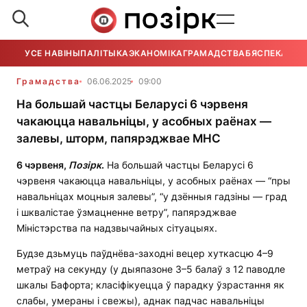
УСЕ НАВІНЫ
ПАЛІТЫКА
ЭКАНОМІКА
ГРАМАДСТВА
БЯСПЕКА
УСЕ
Грамадства
06.06.2025
09:00
На большай частцы Беларусі 6 чэрвеня
чакаюцца навальніцы, у асобных раёнах —
залевы, шторм, папярэджвае МНС
6 чэрвеня,
Позірк
.
На большай частцы Беларусі 6
чэрвеня чакаюцца навальніцы, у асобных раёнах — “пры
навальніцах моцныя залевы”, “у дзённыя гадзіны — град
і шквалістае ўзмацненне ветру”, папярэджвае
Міністэрства па надзвычайных сітуацыях.
Будзе дзьмуць паўднёва-заходні вецер хуткасцю 4–9
метраў на секунду (у дыяпазоне 3–5 балаў з 12 паводле
шкалы Бафорта; класіфікуецца ў парадку ўзрастання як
слабы, умераны і свежы), аднак падчас навальніцы