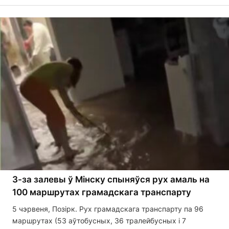
З-за залевы ў Мінску спыняўся рух амаль на
100 маршрутах грамадскага транспарту
5 чэрвеня, Позірк. Рух грамадскага транспарту па 96
маршрутах (53 аўтобусных, 36 тралейбусных і 7