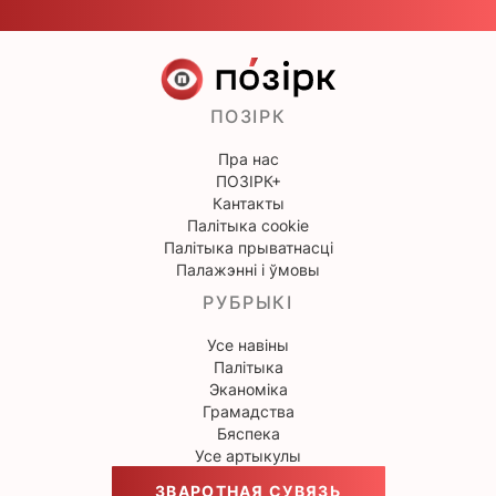
ПОЗІРК
Пра нас
ПОЗІРК+
Кантакты
Палітыка cookie
Палітыка прыватнасці
Палажэнні і ўмовы
РУБРЫКІ
Усе навіны
Палітыка
Эканоміка
Грамадства
Бяспека
Усе артыкулы
ЗВАРОТНАЯ СУВЯЗЬ