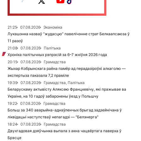
21:25
07.08.2026
Эканоміка
Лукашэнка назваў “жудасцю” павелічэнне страт Белкаапсаюза ў
11 разоў
21:08
07.08.2026
Палітыка
Хроніка палітычных рэпрэсій за 6–7 жніўня 2026 года
20:15
07.08.2026
Грамадства
Жыхар Кобрынскага раёна памёр ад перадазіроўкі алкаголю —
экспертыза паказала 7,2 праміле
19:39
07.08.2026
Грамадства, Палітыка
Беларускаму актывісту Аляксею Францкевічу, які пражывае ва
Украіне, на 10 гадоў забаронены ўезд у Польшчу
19:22
07.08.2026
Грамадства
Больш за 340 аварыйна-аднаўленчых брыгад задзейнічана ў
ліквідацыі наступстваў непагадзі — "Белэнерга"
18:24
07.08.2026
Грамадства
Двухгадовая дзяўчынка выпала з акна чацвёртага паверха ў
Брэсце