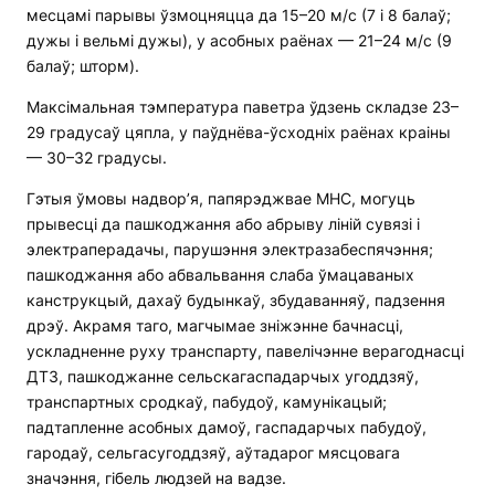
месцамі парывы ​​ўзмоцняцца да 15–20 м/с (7 і 8 балаў;
дужы і вельмі дужы), у асобных раёнах — 21–24 м/c (9
балаў; шторм).
Максімальная тэмпература паветра ўдзень складзе 23–
29 градусаў цяпла, у паўднёва-ўсходніх раёнах краіны
— 30–32 градусы.
Гэтыя ўмовы надвор’я, папярэджвае МНС, могуць
прывесці да пашкоджання або абрыву ліній сувязі і
электраперадачы, парушэння электразабеспячэння;
пашкоджання або абвальвання слаба ўмацаваных
канструкцый, дахаў будынкаў, збудаванняў, падзення
дрэў. Акрамя таго, магчымае зніжэнне бачнасці,
ускладненне руху транспарту, павелічэнне верагоднасці
ДТЗ, пашкоджанне сельскагаспадарчых угоддзяў,
транспартных сродкаў, пабудоў, камунікацый;
падтапленне асобных дамоў, гаспадарчых пабудоў,
гародаў, сельгасугоддзяў, аўтадарог мясцовага
значэння, гібель людзей на вадзе.