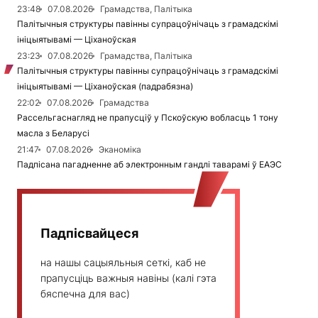
23:48
07.08.2026
Грамадства, Палітыка
Палітычныя структуры павінны супрацоўнічаць з грамадскімі
ініцыятывамі — Ціханоўская
23:23
07.08.2026
Грамадства, Палітыка
Палітычныя структуры павінны супрацоўнічаць з грамадскімі
ініцыятывамі — Ціханоўская (падрабязна)
22:02
07.08.2026
Грамадства
Рассельгаснагляд не прапусціў у Пскоўскую вобласць 1 тону
масла з Беларусі
21:47
07.08.2026
Эканоміка
Падпісана пагадненне аб электронным гандлі таварамі ў ЕАЭС
Падпісвайцеся
на нашы сацыяльныя сеткі, каб не
прапусціць важныя навіны (калі гэта
бяспечна для вас)