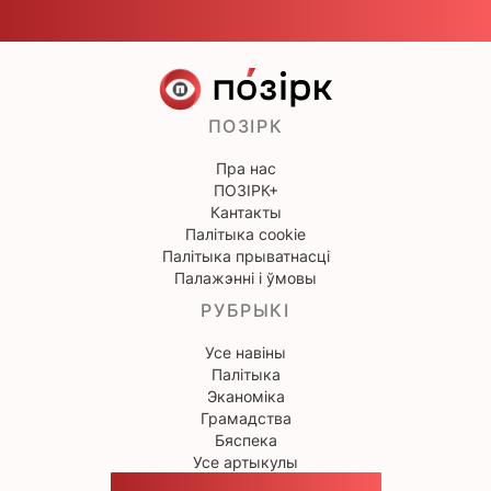
ПОЗІРК
Пра нас
ПОЗІРК+
Кантакты
Палітыка cookie
Палітыка прыватнасці
Палажэнні і ўмовы
РУБРЫКІ
Усе навіны
Палітыка
Эканоміка
Грамадства
Бяспека
Усе артыкулы