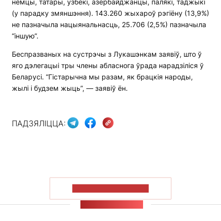
немцы, татары, узбекі, азербайджанцы, палякі, таджыкі
(у парадку змяншэння). 143.260 жыхароў рэгіёну (13,9%)
не пазначыла нацыянальнасць, 25.706 (2,5%) пазначыла
“іншую”.
Беспразваных на сустрэчы з Лукашэнкам заявіў, што ў
яго дэлегацыі тры члены абласнога ўрада нарадзіліся ў
Беларусі. “Гістарычна мы разам, як брацкія народы,
жылі і будзем жыць”, — заявіў ён.
ПАДЗЯЛІЦЦА:
ПАКАЗАЦЬ БОЛЬШ
СТУЖКА НАВІН