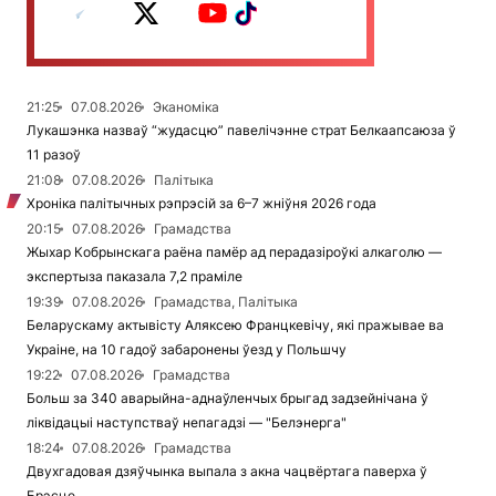
21:25
07.08.2026
Эканоміка
Лукашэнка назваў “жудасцю” павелічэнне страт Белкаапсаюза ў
11 разоў
21:08
07.08.2026
Палітыка
Хроніка палітычных рэпрэсій за 6–7 жніўня 2026 года
20:15
07.08.2026
Грамадства
Жыхар Кобрынскага раёна памёр ад перадазіроўкі алкаголю —
экспертыза паказала 7,2 праміле
19:39
07.08.2026
Грамадства, Палітыка
Беларускаму актывісту Аляксею Францкевічу, які пражывае ва
Украіне, на 10 гадоў забаронены ўезд у Польшчу
19:22
07.08.2026
Грамадства
Больш за 340 аварыйна-аднаўленчых брыгад задзейнічана ў
ліквідацыі наступстваў непагадзі — "Белэнерга"
18:24
07.08.2026
Грамадства
Двухгадовая дзяўчынка выпала з акна чацвёртага паверха ў
Брэсце