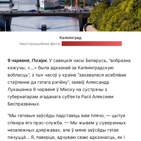
Калінінград
Ілюстрацыйнае фота:
Ксенія Баталава / unsplash.com
9 чэрвеня,
Позірк
.
У савецкія часы Беларусь, “вобразна
кажучы, <…> была адказнай за Калінінградскую
вобласць”, з тых часоў у краіне “захавалася асаблівае
стаўленне да гэтага рэгіёну”, заявіў Аляксандр
Лукашэнка 9 чэрвеня ў Мінску на сустрэчы з
губернатарам згаданага суб’екта Расіі Аляксеем
Беспразваных.
“Мы гатовыя заўсёды падставіць вам плячо, — цытуе
спікера яго прэс-служба. — Мы жывем у суверэнных
незалежных дзяржавах, але ў мяне заўсёды гэтае
пачуццё… Я, паверце, адчуваю сваю адказнасць, як і