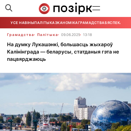
УСЕ НАВІНЫ
ПАЛІТЫКА
ЭКАНОМІКА
ГРАМАДСТВА
БЯСПЕКА
УСЕ
Грамадства
Палітыка
09.06.2025
13:18
На думку Лукашэнкі, большасць жыхароў
Калінінграда — беларусы, статданыя гэта не
пацвярджаюць