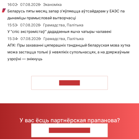
16:02
07.08.2026
Эканоміка
Беларусь пяты месяц запар з'яўляецца аўтсайдарам у ЕАЭС па
дынаміцы прамысловай вытворчасці
15:53
07.08.2026
Грамадства, Палітыка
У "спіс экстрэмістаў" дададзеныя яшчэ чатыры чалавекі
15:34
07.08.2026
Грамадства, Палітыка
АПК: Пры захаванні цяперашніх тэндэнцый беларуская мова хутка
можа застацца толькі ў невялікіх супольнасцях, а на дзяржаўным
узроўні — знікнуць
ЧЫТАЦЬ
У вас ёсць партнёрская прапанова?
НАПІШЫЦЕ НАМ