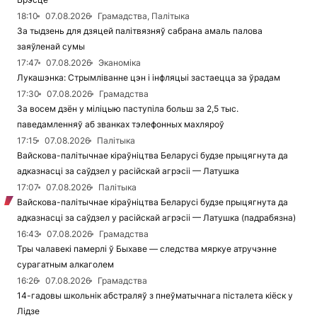
18:10
07.08.2026
Грамадства, Палітыка
За тыдзень для дзяцей палітвязняў сабрана амаль палова
заяўленай сумы
17:47
07.08.2026
Эканоміка
Лукашэнка: Стрымліванне цэн і інфляцыі застаецца за ўрадам
17:30
07.08.2026
Грамадства
За восем дзён у міліцыю паступіла больш за 2,5 тыс.
паведамленняў аб званках тэлефонных махляроў
17:15
07.08.2026
Палітыка
Вайскова-палітычнае кіраўніцтва Беларусі будзе прыцягнута да
адказнасці за саўдзел у расійскай агрэсіі — Латушка
17:07
07.08.2026
Палітыка
Вайскова-палітычнае кіраўніцтва Беларусі будзе прыцягнута да
адказнасці за саўдзел у расійскай агрэсіі — Латушка (падрабязна)
16:43
07.08.2026
Грамадства
Тры чалавекі памерлі ў Быхаве — следства мяркуе атручэнне
сурагатным алкаголем
16:26
07.08.2026
Грамадства
14-гадовы школьнік абстраляў з пнеўматычнага пісталета кіёск у
Лідзе