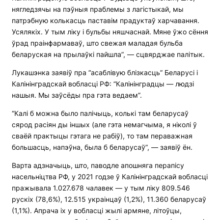
нягледзячы на ​​пэўныя праблемы з лагістыкай, мы
патрэбную колькасць паставім прадуктаў харчавання.
Усялякіх. У тым ліку і бульбы няшчаснай. Мяне ўжо сёння
ўрад праінфармаваў, што свежая маладая бульба
беларуская на прылаўкі пайшла”, — сцвярджае палітык.
Лукашэнка заявіў пра “асаблівую блізкасць” Беларусі і
Калінінградскай вобласці РФ: “Калінінградцы — людзі
нашыя. Мы заўсёды пра гэта ведаем”.
“Калі б можна было палічыць, колькі там беларусаў
сярод расіян ды іншых (але гэта немагчыма, я ніколі ў
сваёй практыцы гэтага не рабіў), то там пераважная
большасць, напэўна, была б беларусаў”, — заявіў ён.
Варта адзначыць, што, паводле апошняга перапісу
насельніцтва РФ, у 2021 годзе ў Калінінградскай вобласці
пражывала 1.027.678 чалавек — у тым ліку 809.546
рускіх (78,6%), 12.515 украінцаў (1,2%), 11.360 беларусаў
(1,1%). Апрача іх у вобласці жылі армяне, літоўцы,