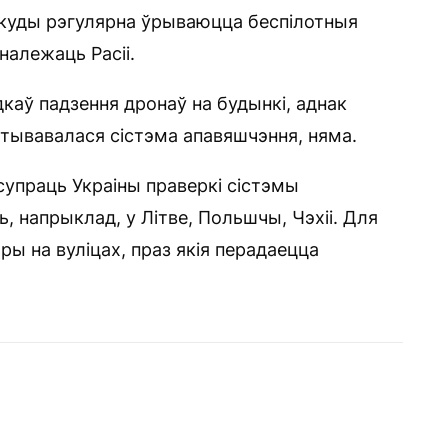
, куды рэгулярна ўрываюцца беспілотныя
належаць Расіі.
дкаў падзення дронаў на будынкі, аднак
ктывавалася сістэма апавяшчэння, няма.
упраць Украіны праверкі сістэмы
, напрыклад, у Літве, Польшчы, Чэхіі. Для
ы на вуліцах, праз якія перадаецца