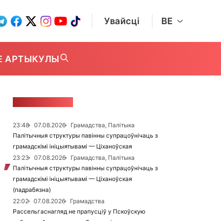
Увайсці
BE
Е АРТЫКУЛЫ
СТУЖКА НАВІН
23:48
07.08.2026
Грамадства, Палітыка
Палітычныя структуры павінны супрацоўнічаць з
грамадскімі ініцыятывамі — Ціханоўская
23:23
07.08.2026
Грамадства, Палітыка
Палітычныя структуры павінны супрацоўнічаць з
грамадскімі ініцыятывамі — Ціханоўская
(падрабязна)
22:02
07.08.2026
Грамадства
Рассельгаснагляд не прапусціў у Пскоўскую