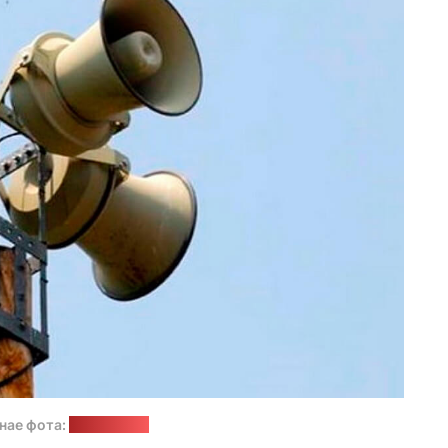
нае фота:
news9.com