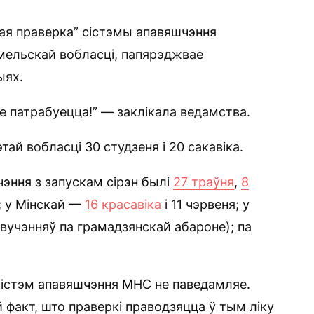
ая праверка” сістэмы апавяшчэння
омельскай вобласці, папярэджвае
ыях.
не патрабуецца!” — заклікала ведамства.
тай вобласці 30 студзеня і 20 сакавіка.
чэння з запускам сірэн былі
27 траўня
,
8
; у Мінскай —
16 красавіка
і 11 чэрвеня; у
вучэнняў па грамадзянскай абароне); па
сістэм апавяшчэння МНС не паведамляе.
й факт, што праверкі праводзяцца ў тым ліку