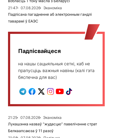
вобласць 1 тону масла з Беларусі
21:47
07.08.2026
Эканоміка
Падпісана пагадненне аб электронным гандлі
таварамі ў ЕАЭС
Падпісвайцеся
на нашы сацыяльныя сеткі, каб не
прапусціць важныя навіны (калі гэта
бяспечна для вас)
21:25
07.08.2026
Эканоміка
Лукашэнка назваў “жудасцю” павелічэнне страт
Белкаапсаюза ў 11 разоў
21:08
07.08.2026
Палітыка