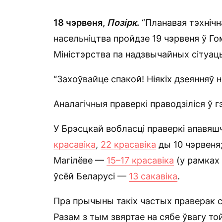
18 чэрвеня,
Позірк
.
“Планавая тэхнічн
насельніцтва пройдзе 19 чэрвеня ў Г
Міністэрства па надзвычайных сітуац
“Захоўвайце спакой! Ніякіх дзеянняў 
Аналагічныя праверкі праводзіліся ў гэ
У Брэсцкай вобласці праверкі апавяш
красавіка
,
22 красавіка
ды 10 чэрвеня
Магілёве —
15–17 красавіка
(у рамках 
ўсёй Беларусі —
13 сакавіка
.
Пра прычыны такіх частых праверак 
Разам з тым звяртае на сябе ўвагу то