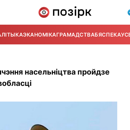
АЛІТЫКА
ЭКАНОМІКА
ГРАМАДСТВА
БЯСПЕКА
УС
чэння насельніцтва пройдзе
вобласці