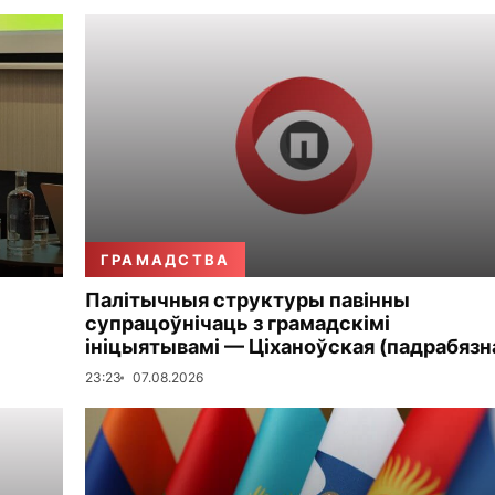
ГРАМАДСТВА
Палітычныя структуры павінны
супрацоўнічаць з грамадскімі
ініцыятывамі — Ціханоўская (падрабязн
23:23
07.08.2026