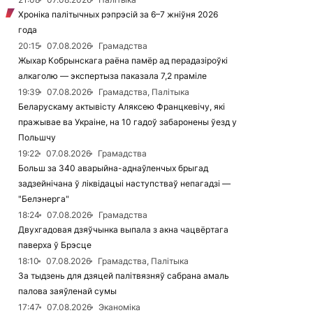
Хроніка палітычных рэпрэсій за 6–7 жніўня 2026
года
20:15
07.08.2026
Грамадства
Жыхар Кобрынскага раёна памёр ад перадазіроўкі
алкаголю — экспертыза паказала 7,2 праміле
19:39
07.08.2026
Грамадства, Палітыка
Беларускаму актывісту Аляксею Францкевічу, які
пражывае ва Украіне, на 10 гадоў забаронены ўезд у
Польшчу
19:22
07.08.2026
Грамадства
Больш за 340 аварыйна-аднаўленчых брыгад
задзейнічана ў ліквідацыі наступстваў непагадзі —
"Белэнерга"
18:24
07.08.2026
Грамадства
Двухгадовая дзяўчынка выпала з акна чацвёртага
паверха ў Брэсце
18:10
07.08.2026
Грамадства, Палітыка
За тыдзень для дзяцей палітвязняў сабрана амаль
палова заяўленай сумы
17:47
07.08.2026
Эканоміка