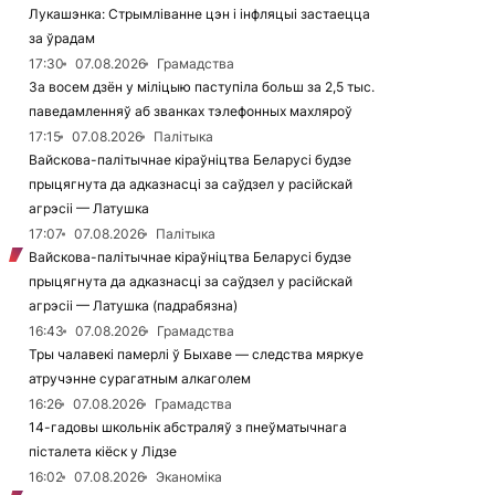
Лукашэнка: Стрымліванне цэн і інфляцыі застаецца
за ўрадам
17:30
07.08.2026
Грамадства
За восем дзён у міліцыю паступіла больш за 2,5 тыс.
паведамленняў аб званках тэлефонных махляроў
17:15
07.08.2026
Палітыка
Вайскова-палітычнае кіраўніцтва Беларусі будзе
прыцягнута да адказнасці за саўдзел у расійскай
агрэсіі — Латушка
17:07
07.08.2026
Палітыка
Вайскова-палітычнае кіраўніцтва Беларусі будзе
прыцягнута да адказнасці за саўдзел у расійскай
агрэсіі — Латушка (падрабязна)
16:43
07.08.2026
Грамадства
Тры чалавекі памерлі ў Быхаве — следства мяркуе
атручэнне сурагатным алкаголем
16:26
07.08.2026
Грамадства
14-гадовы школьнік абстраляў з пнеўматычнага
пісталета кіёск у Лідзе
16:02
07.08.2026
Эканоміка