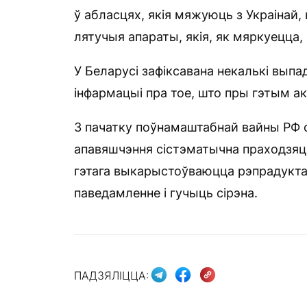
ў абласцях, якія мяжуюць з Украінай
лятучыя апараты, якія, як мяркуецца, 
У Беларусі зафіксавана некалькі выпа
інфармацыі пра тое, што пры гэтым а
З пачатку поўнамаштабнай вайны РФ с
апавяшчэння сістэматычна праходзяць
гэтага выкарыстоўваюцца рэпрадуктар
паведамленне і гучыць сірэна.
ПАДЗЯЛІЦЦА: