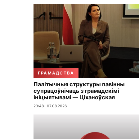
ГРАМАДСТВА
Палітычныя структуры павінны
супрацоўнічаць з грамадскімі
ініцыятывамі — Ціханоўская
23:48
07.08.2026