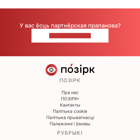
У вас ёсць партнёрская прапанова?
НАПІШЫЦЕ НАМ
ПОЗІРК
Пра нас
ПОЗІРК+
Кантакты
Палітыка cookie
Палітыка прыватнасці
Палажэнні і ўмовы
РУБРЫКІ