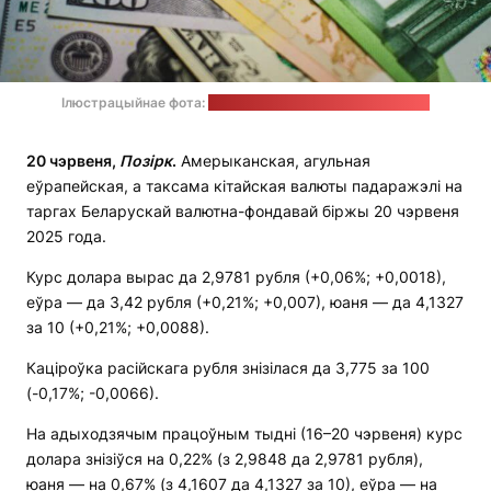
Ілюстрацыйнае фота:
JustStartInvesting / unsplash.com
20 чэрвеня,
Позірк
.
Амерыканская, агульная
еўрапейская, а таксама кітайская валюты падаражэлі на
таргах Беларускай валютна-фондавай біржы 20 чэрвеня
2025 года.
Курс долара вырас да 2,9781 рубля (+0,06%; +0,0018),
еўра — да 3,42 рубля (+0,21%; +0,007), юаня — да 4,1327
за 10 (+0,21%; +0,0088).
Каціроўка расійскага рубля знізілася да 3,775 за 100
(-0,17%; -0,0066).
На адыходзячым працоўным тыдні (16–20 чэрвеня) курс
долара знізіўся на 0,22% (з 2,9848 да 2,9781 рубля),
юаня — на 0,67% (з 4,1607 да 4,1327 за 10), еўра — на