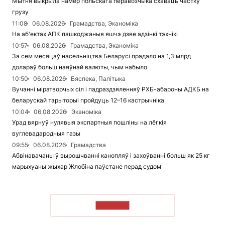
Мытня выкрыла намер польскага перавозчыка схаваць частку
грузу
11:08
06.08.2026
Грамадства, Эканоміка
На аб'ектах АПК пашкоджаныя яшчэ дзве адзінкі тэхнікі
10:57
06.08.2026
Грамадства, Эканоміка
За сем месяцаў насельніцтва Беларусі прадало на 1,3 млрд
долараў больш наяўнай валюты, чым набыло
10:50
06.08.2026
Бяспека, Палітыка
Вучэнні міратворчых сіл і падраздзяленняў РХБ-абароны АДКБ на
беларускай тэрыторыі пройдуць 12–16 кастрычніка
10:04
06.08.2026
Эканоміка
Урад вярнуў нулявыя экспартныя пошліны на лёгкія
вуглевадародныя газы
09:55
06.08.2026
Грамадства
Абвінавачаны ў вырошчванні канопляў і захоўванні больш як 25 кг
марыхуаны жыхар Жлобіна паўстане перад судом
ЧЫТАЦЬ