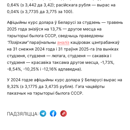
0,64% (з 3,442 да 3,42); расійскага рубля — вырас на
0,04% (з 3,7735 да 3,775 за 100).
Афіцыйны курс долара ў Беларусі за студзень — травень
2025 года знізіўся на 13,7% — другое месца на
тэрыторыі былога СССР, сведчыць праведзены
“Позіркам”
параўнальны
аналіз
каціровак цэнтрабанкаў
на 31 снежня 2024 года і 31 траўня 2025-га (па выніках
студзеня, студзеня — лютага, студзеня — сакавіка і
студзеня — красавіка таксама другое месца, -1,73%,
-8,54%, -10,25% і -12,16% адпаведна).
У 2024 годзе афіцыйны курс долара ў Беларусі вырас на
9,32% (з 3,1775 да 3,4735 рубля). Гэта чацвёрты
паказчык на тэрыторыі былога СССР.
ПАДЗЯЛІЦЦА: