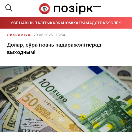
УСЕ НАВІНЫ
ПАЛІТЫКА
ЭКАНОМІКА
ГРАМАДСТВА
БЯСПЕКА
УСЕ
Эканоміка
20.06.2025
13:54
Долар, еўра і юань падаражэлі перад
выходнымі