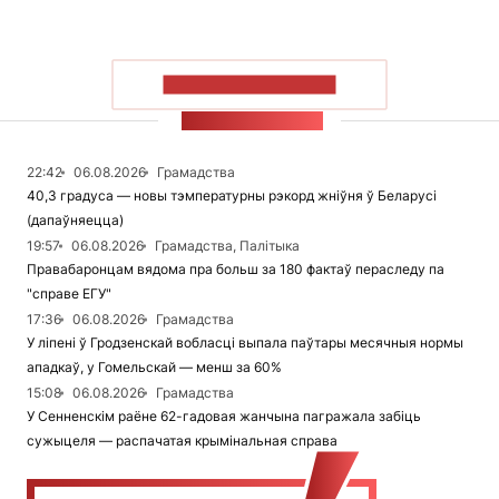
ПАКАЗАЦЬ БОЛЬШ
СТУЖКА НАВІН
22:42
06.08.2026
Грамадства
40,3 градуса — новы тэмпературны рэкорд жніўня ў Беларусі
(дапаўняецца)
19:57
06.08.2026
Грамадства, Палітыка
Правабаронцам вядома пра больш за 180 фактаў пераследу па
"справе ЕГУ"
17:36
06.08.2026
Грамадства
У ліпені ў Гродзенскай вобласці выпала паўтары месячныя нормы
ападкаў, у Гомельскай — менш за 60%
15:08
06.08.2026
Грамадства
У Сенненскім раёне 62-гадовая жанчына пагражала забіць
сужыцеля — распачатая крымінальная справа