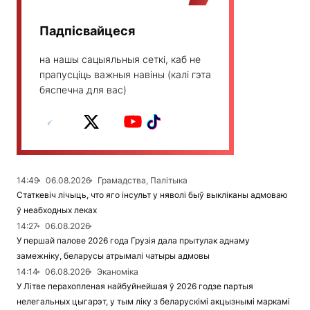
Падпісвайцеся
на нашы сацыяльныя сеткі, каб не
прапусціць важныя навіны (калі гэта
бяспечна для вас)
14:49
06.08.2026
Грамадства, Палітыка
Статкевіч лічыць, что яго інсульт у няволі быў выкліканы адмоваю
ў неабходных леках
14:27
06.08.2026
У першай палове 2026 года Грузія дала прытулак аднаму
замежніку, беларусы атрымалі чатыры адмовы
14:14
06.08.2026
Эканоміка
У Літве перахопленая найбуйнейшая ў 2026 годзе партыя
нелегальных цыгарэт, у тым ліку з беларускімі акцызнымі маркамі