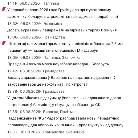
14:11
06.08.2026
Палітыка
У першай палове 2026 года Грузія дала прытулак аднаму
замежніку, беларусы атрымалі чатыры адмовы (падрабязна)
13:38
06.08.2026
Эканоміка
Долар, еўра і юань падаражэлі на біржавых таргах 6 жніўня
13:36
06.08.2026
Грамадства
Штогод афтальмолагі прымаюць у паліклініках больш за 2,5 млн
пацыентаў — пазаштатны спецыяліст Мінздароўя
13:05
06.08.2026
Палітыка, Эканоміка
Прэзідэнт Алжыра можа неўзабаве наведаць Беларусь
12:42
06.08.2026
Грамадства
Беларус арыштаваны ў Варшаве на падставе падазрэння ў
захоўванні і збыце наркотыкаў і псіхатропаў
12:38
06.08.2026
Грамадства
У цэнтры Мінска на дзяўчыну ўпалі галіны надламанага дрэва —
пацярпелая ў бальніцы, у сітуацыі разбіраецца СК
12:35
06.08.2026
Бяспека, Палітыка
Падсанкцыйнае "КБ "Радар" распрацавала новы перадатчык
перашкодаў для абароны крытычнай інфраструктуры ад дронаў
12:31
06.08.2026
Грамадства, Эканоміка