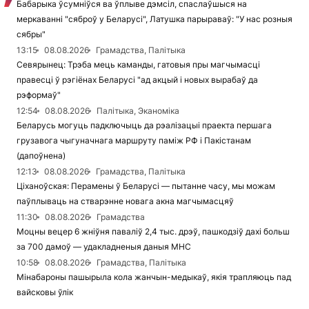
Бабарыка ўсумніўся ва ўплыве дэмсіл, спаслаўшыся на
меркаванні "сяброў у Беларусі", Латушка парыраваў: "У нас розныя
сябры"
13:15
08.08.2026
Грамадства, Палітыка
Севярынец: Трэба мець каманды, гатовыя пры магчымасці
правесці ў рэгіёнах Беларусі "ад акцый і новых вырабаў да
рэформаў"
12:54
08.08.2026
Палітыка, Эканоміка
Беларусь могуць падключыць да рэалізацыі праекта першага
грузавога чыгуначнага маршруту паміж РФ і Пакістанам
(дапоўнена)
12:13
08.08.2026
Грамадства, Палітыка
Ціханоўская: Перамены ў Беларусі — пытанне часу, мы можам
паўплываць на стварэнне новага акна магчымасцяў
11:30
08.08.2026
Грамадства
Моцны вецер 6 жніўня паваліў 2,4 тыс. дрэў, пашкодзіў дахі больш
за 700 дамоў — удакладненыя даныя МНС
10:58
08.08.2026
Грамадства, Палітыка
Мінабароны пашырыла кола жанчын-медыкаў, якія трапляюць пад
вайсковы ўлік