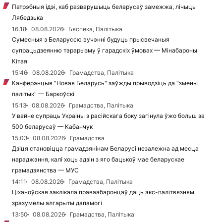
Патрэбныя ідэі, каб разварушыць беларусаў замежжа, лічыць
Лябедзька
16:18
08.08.2026
Бяспека, Палітыка
Сумесныя з Беларуссю вучэнні будуць прысвечаныя
супрацьдзеянню тэрарызму ў гарадскіх ўмовах — Мінабароны
Кітая
15:46
08.08.2026
Грамадства, Палітыка
Канферэнцыя "Новая Беларусь" заўжды прыводзіць да "змены
палітык" — Баркоўскі
15:13
08.08.2026
Грамадства, Палітыка
У вайне супраць Украіны з расійскага боку загінула ўжо больш за
500 беларусаў — Кабанчук
15:03
08.08.2026
Грамадства
Дзіця становіцца грамадзянінам Беларусі незалежна ад месца
нараджэння, калі хоць адзін з яго бацькоў мае беларускае
грамадзянства — МУС
14:11
08.08.2026
Грамадства, Палітыка
Ціханоўская заклікала праваабаронцаў даць экс-палітвязням
зразумелы алгарытм дапамогі
13:50
08.08.2026
Грамадства, Палітыка