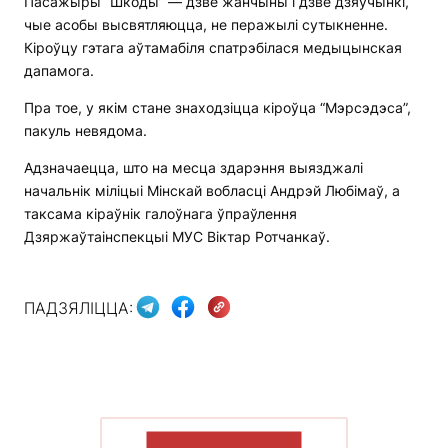
Пасажыры “Шкоды” — дзве жанчыны і дзве дзяўчынкі,
чые асобы высвятляюцца, не перажылі сутыкненне.
Кіроўцу гэтага аўтамабіля спатрэбілася медыцынская
дапамога.
Пра тое, у якім стане знаходзіцца кіроўца “Мэрсэдэса”,
пакуль невядома.
Адзначаецца, што на месца здарэння выязджалі
начальнік міліцыі Мінскай вобласці Андрэй Любімаў, а
таксама кіраўнік галоўнага ўпраўлення
Дзяржаўтаінспекцыі МУС Віктар Ротчанкаў.
ПАДЗЯЛІЦЦА:
ПАКАЗАЦЬ БОЛЬШ