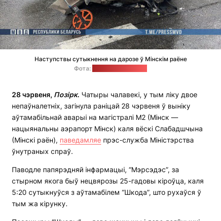
Наступствы сутыкнення на дарозе ў Мінскім раёне
Фота:
прэс-служба МУС
28 чэрвеня,
Позірк
.
Чатыры чалавекі, у тым ліку двое
непаўналетніх, загінула раніцай 28 чэрвеня ў выніку
аўтамабільнай аварыі на магістралі М2 (Мінск —
нацыянальны аэрапорт Мінск) каля вёскі Слабадшчына
(Мінскі раён),
паведамляе
прэс-служба Міністэрства
ўнутраных спраў.
Паводле папярэдняй інфармацыі, “Мэрсэдэс”, за
стырном якога быў нецвярозы 25-гадовы кіроўца, каля
5:20 сутыкнуўся з аўтамабілем “Шкода”, што рухаўся ў
тым жа кірунку.