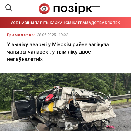
УСЕ НАВІНЫ
ПАЛІТЫКА
ЭКАНОМІКА
ГРАМАДСТВА
БЯСПЕКА
УСЕ
Грамадства
28.06.2025
10:02
У выніку аварыі ў Мінскім раёне загінула
чатыры чалавекі, у тым ліку двое
непаўналетніх