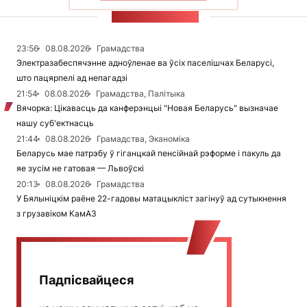
СТУЖКА НАВІН
23:56
08.08.2026
Грамадства
Электразабеспячэнне адноўленае ва ўсіх паселішчах Беларусі,
што пацярпелі ад непагадзі
21:54
08.08.2026
Грамадства, Палітыка
Вячорка: Цікавасць да канферэнцыі "Новая Беларусь" вызначае
нашу суб'ектнасць
21:44
08.08.2026
Грамадства, Эканоміка
Беларусь мае патрэбу ў гіганцкай пенсійнай рэформе і пакуль да
яе зусім не гатовая — Львоўскі
20:13
08.08.2026
Грамадства
У Бялыніцкім раёне 22-гадовы матацыкліст загінуў ад сутыкнення
з грузавіком КамАЗ
Падпісвайцеся