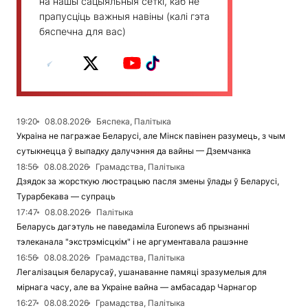
на нашы сацыяльныя сеткі, каб не
прапусціць важныя навіны (калі гэта
бяспечна для вас)
19:20
08.08.2026
Бяспека, Палітыка
Украіна не пагражае Беларусі, але Мінск павінен разумець, з чым
сутыкнецца ў выпадку далучэння да вайны — Дземчанка
18:56
08.08.2026
Грамадства, Палітыка
Дзядок за жорсткую люстрацыю пасля змены ўлады ў Беларусі,
Турарбекава — супраць
17:47
08.08.2026
Палітыка
Беларусь дагэтуль не паведаміла Euronews аб прызнанні
тэлеканала "экстрэмісцкім" і не аргументавала рашэнне
16:56
08.08.2026
Грамадства, Палітыка
Легалізацыя беларусаў, ушанаванне памяці зразумелыя для
мірнага часу, але ва Украіне вайна — амбасадар Чарнагор
16:27
08.08.2026
Грамадства, Палітыка