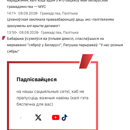
нараджэння, калі хоць адзін з яго бацькоў мае беларускае
грамадзянства — МУС
14:11
08.08.2026
Грамадства, Палітыка
Ціханоўская заклікала праваабаронцаў даць экс-палітвязням
зразумелы алгарытм дапамогі
13:50
08.08.2026
Грамадства, Палітыка
Бабарыка ўсумніўся ва ўплыве дэмсіл, спаслаўшыся на
меркаванні "сяброў у Беларусі", Латушка парыраваў: "У нас розныя
сябры"
Падпісвайцеся
на нашы сацыяльныя сеткі, каб не
прапусціць важныя навіны (калі гэта
бяспечна для вас)