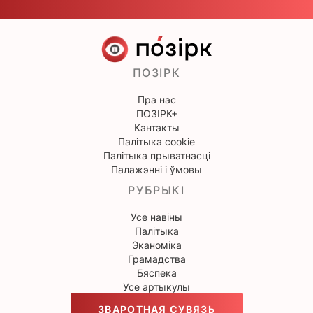
ПОЗІРК
Пра нас
ПОЗІРК+
Кантакты
Палітыка cookie
Палітыка прыватнасці
Палажэнні і ўмовы
РУБРЫКІ
Усе навіны
Палітыка
Эканоміка
Грамадства
Бяспека
Усе артыкулы
ЗВАРОТНАЯ СУВЯЗЬ