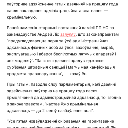
паўторнае здзяйсненне гэтых дзеянняў на працягу года
пасля накладання адміністрацыйнага спагнання —
крымінальную.
Раней намеснік старшыні пастаяннай камісіі ПП НС па
заканадаўстве Андрэй Ліс
заяўляў
, што законапраектам
“прадугледжваецца перш за ўсё адміністрацыйная
адказнасць фізічных асоб за ўвоз, захоўванне, выраб,
эксплуатацыю і абарот беспілотных лятучых апаратаў і
авіямадэляў”. “За гэтыя дзеянні прадугледжаныя
сур’ёзныя штрафныя санкцыі і магчымая канфіскацыя
прадмета правапарушэння”, — казаў ён.
Пры гэтым, паводле слоў парламентарыя, калі дзеянні
здзейсненыя паўторна на працягу года пасля
прыцягнення да адміністрацыйнай адказнасці, то, згодна
з законапраектам, “настае ўжо крымінальная
адказнасць — да 2 гадоў пазбаўлення волі”.
“Усе гэтыя новаўвядзенні скіраваныя на гарантаванне
нацыянальнай бяспекі нашай краіны, — сцвярджаў Ліс.