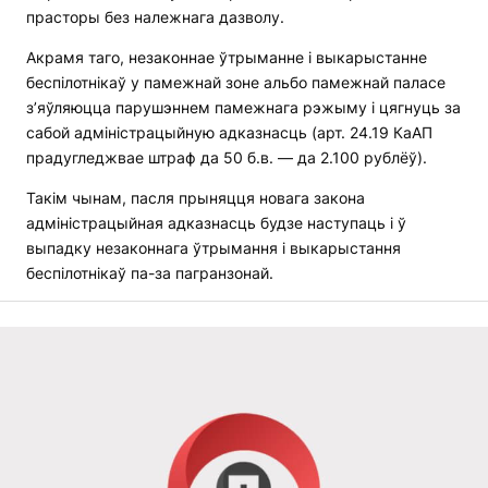
прасторы без належнага дазволу.
Акрамя таго, незаконнае ўтрыманне і выкарыстанне
беспілотнікаў у памежнай зоне альбо памежнай паласе
з’яўляюцца парушэннем памежнага рэжыму і цягнуць за
сабой адміністрацыйную адказнасць (арт. 24.19 КаАП
прадугледжвае штраф да 50 б.в. — да 2.100 рублёў).
Такім чынам, пасля прыняцця новага закона
адміністрацыйная адказнасць будзе наступаць і ў
выпадку незаконнага ўтрымання і выкарыстання
беспілотнікаў па-за пагранзонай.