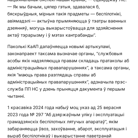
— Як мы бачым, цяпер гэтыя, здавалася б,
бяскрыўдныя, мірныя такія прадметы — беспілотнікі,
авіямадэлі — актыўна прымяняюцца ў тэатры ваенных
дзеянняў, могуць выкарыстоўвацца для здзяйснення
актаў тэрарызму і ў мэтах кантрабанды”.
Паколькі КаАП дапаўняецца новымі артыкуламі,
законапраект таксама вызначае органы, “службовыя
асобы якіх надзяляюцца правам складаць пратаколы аб
адміністрацыйных правапарушэннях”, а таксама органы,
якія “маюць права разглядаць справы аб
адміністрацыйных правапарушэннях”, адзначыла прэс-
служба ПП НС у дзень прыняцця дакумента ў першым
чытанні.
1 красавіка 2024 года набыў моц указ ад 25 верасня
2023 года № 297 “Аб дзяржаўным уліку і эксплуатацыі
грамадзянскіх беспілотных лятучых апаратаў”, якім
забараняецца ўвоз, захоўванне, абарот, эксплуатацыя і
выраб беспілотнікаў і выкарыстанне паветранай