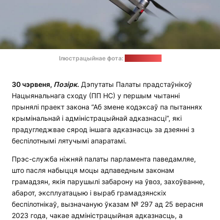
Ілюстрацыйнае фота:
pixabay.com
30 чэрвеня,
Позірк
.
Дэпутаты Палаты прадстаўнікоў
Нацыянальнага сходу (ПП НС) у першым чытанні
прынялі праект закона “Аб змене кодэксаў па пытаннях
крымінальнай і адміністрацыйнай адказнасці”, які
прадугледжвае сярод іншага адказнасць за дзеянні з
беспілотнымі лятучымі апаратамі.
Прэс-служба ніжняй палаты парламента паведамляе,
што пасля набыцця моцы адпаведным законам
грамадзян, якія парушылі забарону на ўвоз, захоўванне,
абарот, эксплуатацыю і выраб грамадзянскіх
беспілотнікаў, вызначаную ўказам № 297 ад 25 верасня
2023 года, чакае адміністрацыйная адказнасць, а