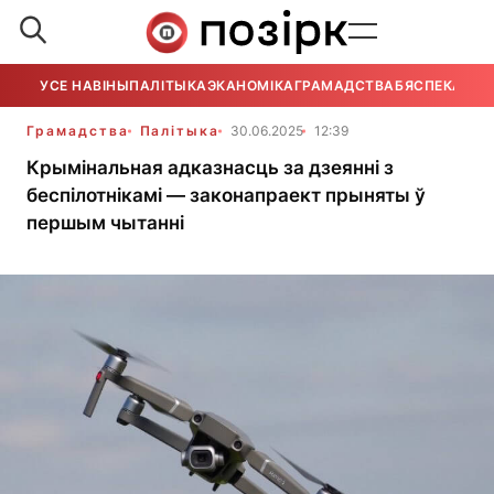
УСЕ НАВІНЫ
ПАЛІТЫКА
ЭКАНОМІКА
ГРАМАДСТВА
БЯСПЕКА
УСЕ
Грамадства
Палітыка
30.06.2025
12:39
Крымінальная адказнасць за дзеянні з
беспілотнікамі — законапраект прыняты ў
першым чытанні