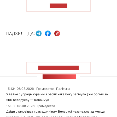
ЧЫТАЦЬ
ПАДЗЯЛІЦЦА:
ПАКАЗАЦЬ БОЛЬШ
СТУЖКА НАВІН
15:13
08.08.2026
Грамадства, Палітыка
У вайне супраць Украіны з расійскага боку загінула ўжо больш за
500 беларусаў — Кабанчук
15:03
08.08.2026
Грамадства
Дзіця становіцца грамадзянінам Беларусі незалежна ад месца