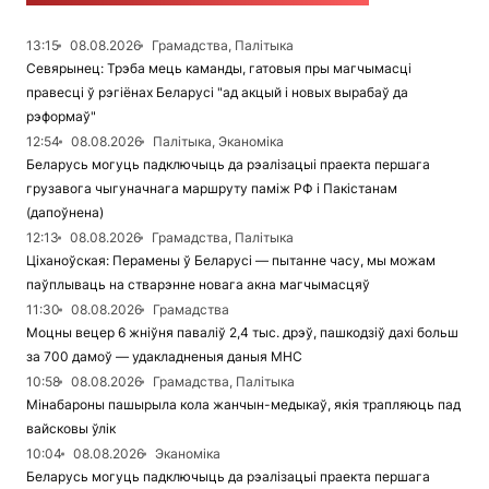
13:15
08.08.2026
Грамадства, Палітыка
Севярынец: Трэба мець каманды, гатовыя пры магчымасці
правесці ў рэгіёнах Беларусі "ад акцый і новых вырабаў да
рэформаў"
12:54
08.08.2026
Палітыка, Эканоміка
Беларусь могуць падключыць да рэалізацыі праекта першага
грузавога чыгуначнага маршруту паміж РФ і Пакістанам
(дапоўнена)
12:13
08.08.2026
Грамадства, Палітыка
Ціханоўская: Перамены ў Беларусі — пытанне часу, мы можам
паўплываць на стварэнне новага акна магчымасцяў
11:30
08.08.2026
Грамадства
Моцны вецер 6 жніўня паваліў 2,4 тыс. дрэў, пашкодзіў дахі больш
за 700 дамоў — удакладненыя даныя МНС
10:58
08.08.2026
Грамадства, Палітыка
Мінабароны пашырыла кола жанчын-медыкаў, якія трапляюць пад
вайсковы ўлік
10:04
08.08.2026
Эканоміка
Беларусь могуць падключыць да рэалізацыі праекта першага