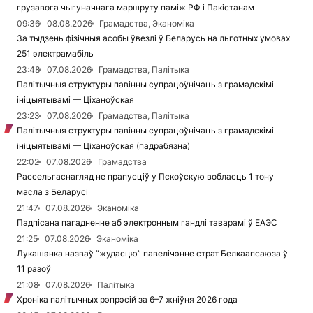
грузавога чыгуначнага маршруту паміж РФ і Пакістанам
09:36
08.08.2026
Грамадства, Эканоміка
За тыдзень фізічныя асобы ўвезлі ў Беларусь на льготных умовах
251 электрамабіль
23:48
07.08.2026
Грамадства, Палітыка
Палітычныя структуры павінны супрацоўнічаць з грамадскімі
ініцыятывамі — Ціханоўская
23:23
07.08.2026
Грамадства, Палітыка
Палітычныя структуры павінны супрацоўнічаць з грамадскімі
ініцыятывамі — Ціханоўская (падрабязна)
22:02
07.08.2026
Грамадства
Рассельгаснагляд не прапусціў у Пскоўскую вобласць 1 тону
масла з Беларусі
21:47
07.08.2026
Эканоміка
Падпісана пагадненне аб электронным гандлі таварамі ў ЕАЭС
21:25
07.08.2026
Эканоміка
Лукашэнка назваў “жудасцю” павелічэнне страт Белкаапсаюза ў
11 разоў
21:08
07.08.2026
Палітыка
Хроніка палітычных рэпрэсій за 6–7 жніўня 2026 года