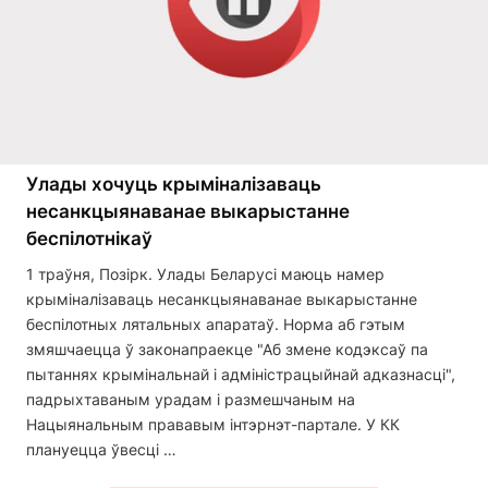
Улады хочуць крыміналізаваць
несанкцыянаванае выкарыстанне
беспілотнікаў
1 траўня, Позірк. Улады Беларусі маюць намер
крыміналізаваць несанкцыянаванае выкарыстанне
беспілотных лятальных апаратаў. Норма аб гэтым
змяшчаецца ў законапраекце "Аб змене кодэксаў па
пытаннях крымінальнай і адміністрацыйнай адказнасці",
падрыхтаваным урадам і размешчаным на
Нацыянальным прававым інтэрнэт-партале. У КК
плануецца ўвесці …