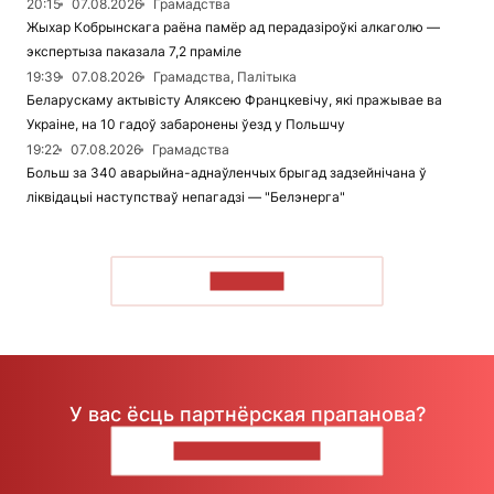
20:15
07.08.2026
Грамадства
Жыхар Кобрынскага раёна памёр ад перадазіроўкі алкаголю —
экспертыза паказала 7,2 праміле
19:39
07.08.2026
Грамадства, Палітыка
Беларускаму актывісту Аляксею Францкевічу, які пражывае ва
Украіне, на 10 гадоў забаронены ўезд у Польшчу
19:22
07.08.2026
Грамадства
Больш за 340 аварыйна-аднаўленчых брыгад задзейнічана ў
ліквідацыі наступстваў непагадзі — "Белэнерга"
ЧЫТАЦЬ
У вас ёсць партнёрская прапанова?
НАПІШЫЦЕ НАМ