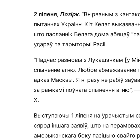
2 ліпеня,
Позірк
.
“Вырваным з кантэкс
пытаннях Украіны Кіт Келаг выказванн
што пасланнік Белага дома абяцаў “п
удараў па тэрыторыі Расіі.
“Падчас размовы з Лукашэнкам [у Мін
спыненне агню. Любое абмежаванне п
адказ Масквы. Я ні разу не рабіў заўв
за рамкамі поўнага спынення агню”, 
Х.
Выступаючы 1 ліпеня на ўрачыстым с
сярод іншага заявіў, што на перамовах
амерыканскага боку пазіцыю свайго ра