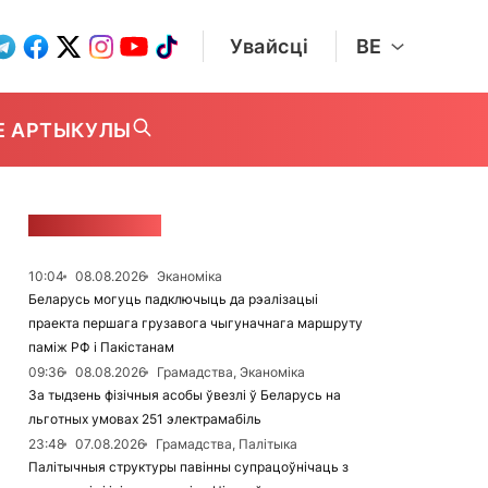
Увайсці
BE
Е АРТЫКУЛЫ
СТУЖКА НАВІН
10:04
08.08.2026
Эканоміка
Беларусь могуць падключыць да рэалізацыі
праекта першага грузавога чыгуначнага маршруту
паміж РФ і Пакістанам
09:36
08.08.2026
Грамадства, Эканоміка
За тыдзень фізічныя асобы ўвезлі ў Беларусь на
льготных умовах 251 электрамабіль
23:48
07.08.2026
Грамадства, Палітыка
Палітычныя структуры павінны супрацоўнічаць з