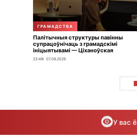
ГРАМАДСТВА
Палітычныя структуры павінны
супрацоўнічаць з грамадскімі
ініцыятывамі — Ціханоўская
23:48
07.08.2026
У вас 