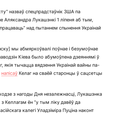
ту” назваў спецпрадстаўнік ЗША па
е Аляксандра Лукашэнкі 1 ліпеня аб тым,
апрацаваць” над пытаннем спынення Украінай
ску] мы абмяркоўвалі поўнае і безумоўнае
аводзін Кіева было абумоўлена дзеяннямі ў
аг, якія тычацца вядзення Украінай вайны па-
—
напісаў
Келаг на сваёй старонцы ў сацсетцы
ходзе з нагоды Дня незалежнасці, Лукашэнка
 з Келлагам ён “у тым ліку давёў да
сійскага калегі Уладзіміра Пуціна наконт