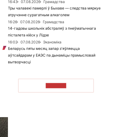
16:43
07.08.2026
Грамадства
Тры чалавекі памерлі ў Быхаве — следства мяркуе
атручэнне сурагатным алкаголем
16:26
07.08.2026
Грамадства
14-гадовы школьнік абстраляў з пнеўматычнага
пісталета кіёск у Лідзе
16:02
07.08.2026
Эканоміка
Беларусь пяты месяц запар з'яўляецца
аўтсайдарам у ЕАЭС па дынаміцы прамысловай
вытворчасці
ЧЫТАЦЬ