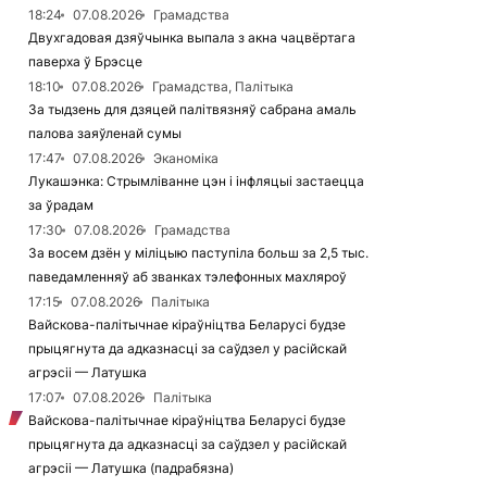
18:24
07.08.2026
Грамадства
Двухгадовая дзяўчынка выпала з акна чацвёртага
паверха ў Брэсце
18:10
07.08.2026
Грамадства, Палітыка
За тыдзень для дзяцей палітвязняў сабрана амаль
палова заяўленай сумы
17:47
07.08.2026
Эканоміка
Лукашэнка: Стрымліванне цэн і інфляцыі застаецца
за ўрадам
17:30
07.08.2026
Грамадства
За восем дзён у міліцыю паступіла больш за 2,5 тыс.
паведамленняў аб званках тэлефонных махляроў
17:15
07.08.2026
Палітыка
Вайскова-палітычнае кіраўніцтва Беларусі будзе
прыцягнута да адказнасці за саўдзел у расійскай
агрэсіі — Латушка
17:07
07.08.2026
Палітыка
Вайскова-палітычнае кіраўніцтва Беларусі будзе
прыцягнута да адказнасці за саўдзел у расійскай
агрэсіі — Латушка (падрабязна)