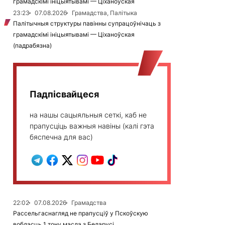
грамадскімі ініцыятывамі — Ціханоўская
23:23
07.08.2026
Грамадства, Палітыка
Палітычныя структуры павінны супрацоўнічаць з
грамадскімі ініцыятывамі — Ціханоўская
(падрабязна)
Падпісвайцеся
на нашы сацыяльныя сеткі, каб не
прапусціць важныя навіны (калі гэта
бяспечна для вас)
22:02
07.08.2026
Грамадства
Рассельгаснагляд не прапусціў у Пскоўскую
вобласць 1 тону масла з Беларусі