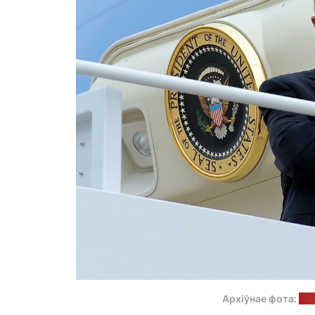
Архіўнае фота:
JK