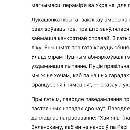
магчымасці перамір’я ва Украіне, для 
Лукашэнка нібыта “заклікаў амерыканс
рэалізоўваць тое, пра што заяўлялася
займацца канкрэтнай справай. З гэтых
ліку. Яны шмат пра гэта кажуць сёння
Уладзімірам Пуціным абмяркоўвалі гэ
уздымаецца пытанне. Пуцін правільна 
мы ж не хочам, каб па нашых гарадах 
французскія і нямецкія”, — сказаў Лу
Пры гэтым, паводле паведамлення прэ
пастаянных нападах дронаў”. Паводле 
дакладнае патрабаванне: “Хай яны (н
Зяленскаму, каб ён не наносіў па Расі