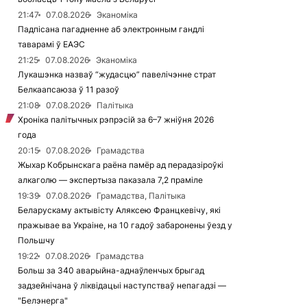
21:47
07.08.2026
Эканоміка
Падпісана пагадненне аб электронным гандлі
таварамі ў ЕАЭС
21:25
07.08.2026
Эканоміка
Лукашэнка назваў “жудасцю” павелічэнне страт
Белкаапсаюза ў 11 разоў
21:08
07.08.2026
Палітыка
Хроніка палітычных рэпрэсій за 6–7 жніўня 2026
года
20:15
07.08.2026
Грамадства
Жыхар Кобрынскага раёна памёр ад перадазіроўкі
алкаголю — экспертыза паказала 7,2 праміле
19:39
07.08.2026
Грамадства, Палітыка
Беларускаму актывісту Аляксею Францкевічу, які
пражывае ва Украіне, на 10 гадоў забаронены ўезд у
Польшчу
19:22
07.08.2026
Грамадства
Больш за 340 аварыйна-аднаўленчых брыгад
задзейнічана ў ліквідацыі наступстваў непагадзі —
"Белэнерга"