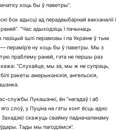
пачатку хоць бы ў паветры”.
кі бок адысці ад перадвыбарнай вакханаліі і
 раней”. “Час адыходзіць і пачынаць
 пазіцый ішлі перамовы і па Украіне ў тым
 — перамір’е ну хоць бы ў паветры. Мы з
тую праблему раней, гэта не першы раз
кажа: “Слухайце, мы за, мы ж не супраць,
білі ракеты амерыканскія, ангельскія,
кашэнка.
с-службы Лукашэнкі, ён “нагадаў і аб
яго слоў, у Пуціна на гэты конт ёсць адно
а Захадзе) скажуць свайму падначаленаму
і ўдары. Тады мы пагодзімся”.