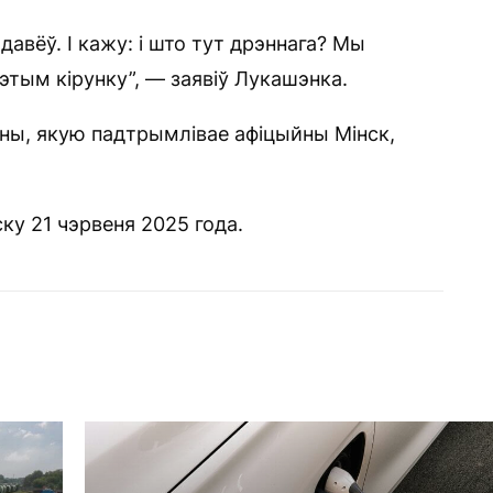
авёў. І кажу: і што тут дрэннага? Мы
этым кірунку”, — заявіў Лукашэнка.
аіны, якую падтрымлівае афіцыйны Мінск,
ку 21 чэрвеня 2025 года.