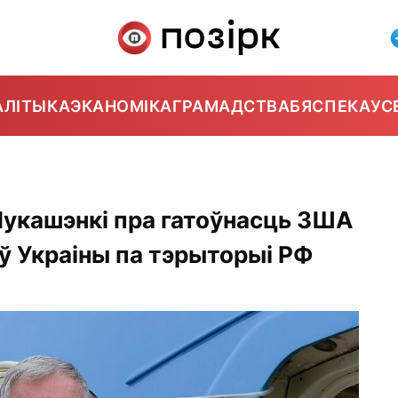
АЛІТЫКА
ЭКАНОМІКА
ГРАМАДСТВА
БЯСПЕКА
УС
 Лукашэнкі пра гатоўнасць ЗША
 Украіны па тэрыторыі РФ