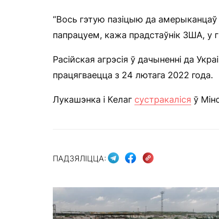
“Вось гэтую пазіцыю да амерыканцаў д
папрацуем, кажа прадстаўнік ЗША, у г
Расійская агрэсія ў дачыненні да Укр
працягваецца з 24 лютага 2022 года.
Лукашэнка і Келаг
сустракаліся
ў Мінс
ПАДЗЯЛІЦЦА: