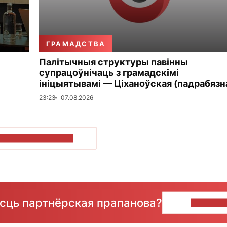
ГРАМАДСТВА
Палітычныя структуры павінны
супрацоўнічаць з грамадскімі
ініцыятывамі — Ціханоўская (падрабязн
23:23
07.08.2026
ПАКАЗАЦЬ БОЛЬШ
ёсць партнёрская прапанова?
НАПІШЫ