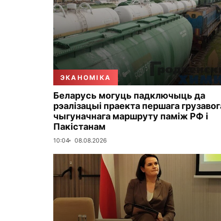
ЭКАНОМІКА
Беларусь могуць падключыць да
рэалізацыі праекта першага грузавог
чыгуначнага маршруту паміж РФ і
Пакістанам
10:04
08.08.2026