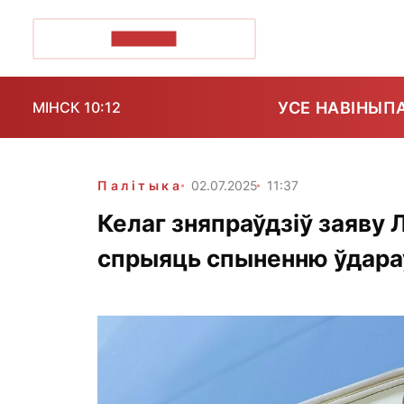
ПОЗІРК+
УСЕ НАВІНЫ
П
МІНСК 10:12
Палітыка
02.07.2025
11:37
Келаг зняпраўдзіў заяву
спрыяць спыненню ўдараў