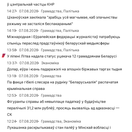
ў цэнтральнай частцы КНР
14:27
07.08.2026
Грамадства, Палітыка
Ціханоўская заклікала "зрабіць усё магчымае, каб злачынствы
рэжыму не засталіся беспакаранымі"
14:19
07.08.2026
Грамадства, Палітыка
Міжнародная і Еўрапейская федэрацыі журналістаў патрабуюць
спыніць пераслед прадстаўнікоў беларускай медыясферы
13:58
07.08.2026
Грамадства, Палітыка
У ліпені Літва надала статус уцекача 12 грамадзянам Беларусі
13:37
07.08.2026
Эканоміка
Долар, еўра і юань падаражэлі на апошніх біржавых таргах тыдня
13:18
07.08.2026
Грамадства
Па факце гібелі слесара на рудніку "Беларуськалія" распачатая
крымінальная справа
12:53
07.08.2026
Грамадства
Фігуранты справы аб нявыплаце падаткаў у будаўніцтве
пералічылі 31,2 млн рублёў, просяць вызваліць ад адказнасці —
СК
12:24
07.08.2026
Грамадства, Эканоміка
Лукашэнка раскрытыкаваў стан палёў у Мінскай вобласці і