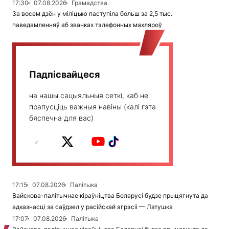
17:30
07.08.2026
Грамадства
За восем дзён у міліцыю паступіла больш за 2,5 тыс.
паведамленняў аб званках тэлефонных махляроў
Падпісвайцеся
на нашы сацыяльныя сеткі, каб не
прапусціць важныя навіны (калі гэта
бяспечна для вас)
17:15
07.08.2026
Палітыка
Вайскова-палітычнае кіраўніцтва Беларусі будзе прыцягнута да
адказнасці за саўдзел у расійскай агрэсіі — Латушка
17:07
07.08.2026
Палітыка