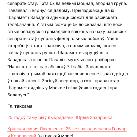
сепаратыстаў. Гэта была вельмі моцная, апорная група.
Паваявалі і вярнуліся дадому. Прыязджаюць да іх
Шарамет і Завадскі здымаць сюжэт для расійскага
тэлебачання. У гэтым сюжэце было сказана, што вось
гэтыя беларускія грамадзяне ваююць на баку чачэнскіх
сепаратыстаў супраць федэральных войскаў. Узялі
інтэрв’ю ў гэтага Ігнатовіча, а потым сказалі, што ён
ваяваў супраць рускіх. Шарамет выкруціўся, а
Завадскага злавілі. Пачалі з мужчынскіх разборак:
“Навошта ж ты нас абылгаў”? І забілі Завадскага.
Ігнатовіч атрымаў пажыццёвае зняволенне і знаходзіцца
ў нашай калоніі. Загінуў аператар, а гэты правакатар
Шарамет сядзіць у Маскве і піша ўсякія гадасці пра
Беларусь“.
Гл. таксама:
25 гадоў таму быў выкрадзены Юрый Захаранка
Красная линия Лукашенко. 25 лет назад исчезли Гончар
и Красовский
(на рускай мове)