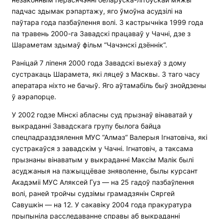
падчас здымак рэпартажу, яго ўмоўна асудзілі на
паўтара года пазбаўлення волі. З кастрычніка 1999 года
па травень 2000-га Завадскі працаваў у Чачні, дзе з
Шараметам здымаў фільм “Чачэнскі дзённік“.
Раніцай 7 ліпеня 2000 года Завадскі выехаў з дому
сустракаць Шарамета, які ляцеў з Масквы. З таго часу
аператара ніхто не бачыў. Яго аўтамабіль быў знойдзены
ў аэрапорце.
У 2002 годзе Мінскі абласны суд прызнаў вінаватай у
выкраданні Завадскага групу былога байца
спецпадраздзялення МУС “Алмаз“ Валерыя Ігнатовіча, які
сустракаўся з завадскім у Чачні. Ігнатовіч, а таксама
прызнаны вінаватым у выкраданні Максім Малік былі
асуджаныя на пажыццёвае зняволенне, былы курсант
Акадэміі МУС Аляксей Гуз — на 25 гадоў пазбаўлення
волі, раней тройчы судзімы грамадзянін Сяргей
Савушкін — на 12. У сакавіку 2004 года пракуратура
прыпыніла расследаванне справы аб выкраданні