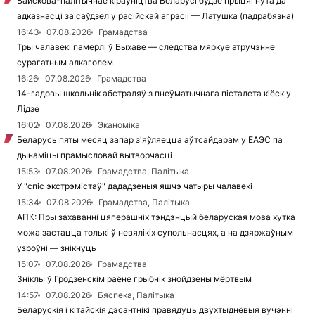
Вайскова-палітычнае кіраўніцтва Беларусі будзе прыцягнута да
адказнасці за саўдзел у расійскай агрэсіі — Латушка (падрабязна)
16:43
07.08.2026
Грамадства
Тры чалавекі памерлі ў Быхаве — следства мяркуе атручэнне
сурагатным алкаголем
16:26
07.08.2026
Грамадства
14-гадовы школьнік абстраляў з пнеўматычнага пісталета кіёск у
Лідзе
16:02
07.08.2026
Эканоміка
Беларусь пяты месяц запар з'яўляецца аўтсайдарам у ЕАЭС па
дынаміцы прамысловай вытворчасці
15:53
07.08.2026
Грамадства, Палітыка
У "спіс экстрэмістаў" дададзеныя яшчэ чатыры чалавекі
15:34
07.08.2026
Грамадства, Палітыка
АПК: Пры захаванні цяперашніх тэндэнцый беларуская мова хутка
можа застацца толькі ў невялікіх супольнасцях, а на дзяржаўным
узроўні — знікнуць
15:07
07.08.2026
Грамадства
Зніклы ў Гродзенскім раёне грыбнік знойдзены мёртвым
14:57
07.08.2026
Бяспека, Палітыка
Беларускія і кітайскія дэсантнікі правядуць двухтыднёвыя вучэнні