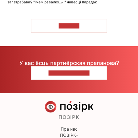
запатрабаваў "імем рэвалюцыі" навесці парадак
ЧЫТАЦЬ
У вас ёсць партнёрская прапанова?
НАПІШЫЦЕ НАМ
ПОЗІРК
Пра нас
ПОЗІРК+