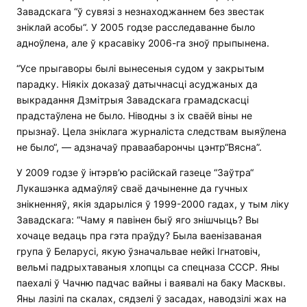
Завадскага “ў сувязі з незнаходжаннем без звестак
зніклай асобы“. У 2005 годзе расследаванне было
адноўлена, але ў красавіку 2006-га зноў прыпынена.
“Усе прыгаворы былі вынесеныя судом у закрытым
парадку. Ніякіх доказаў датычнасці асуджаных да
выкрадання Дзмітрыя Завадскага грамадскасці
прадстаўлена не было. Ніводны з іх сваёй віны не
прызнаў. Цела зніклага журналіста следствам выяўлена
не было“, — адзначаў праваабарончы цэнтр“Вясна”.
У 2009 годзе ў інтэрв’ю расійскай газеце “Заўтра“
Лукашэнка адмаўляў сваё дачыненне да гучных
знікненняў, якія здарыліся ў 1999-2000 гадах, у тым ліку
Завадскага: “Чаму я павінен быў яго знішчыць? Вы
хочаце ведаць пра гэта праўду? Была ваенізаваная
група ў Беларусі, якую ўзначальвае нейкі Ігнатовіч,
вельмі падрыхтаваныя хлопцы са спецназа СССР. Яны
паехалі ў Чачню падчас вайны і ваявалі на баку Масквы.
Яны лазілі па скалах, сядзелі ў засадах, наводзілі жах на