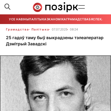
УСЕ НАВІНЫ
ПАЛІТЫКА
ЭКАНОМІКА
ГРАМАДСТВА
БЯСПЕКА
УСЕ
Грамадства
Палітыка
07.07.2025
08:24
25 гадоў таму быў выкрадзены тэлеаператар
Дзмітрый Завадскі