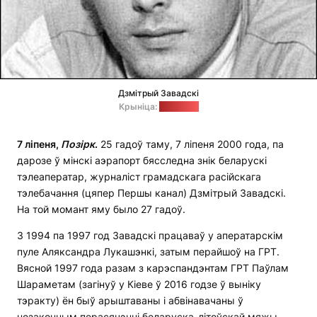
Дзмітрый Завадскі
Крыніца:
naviny.by
7 ліпеня,
П
о
зірк
.
25 гадоў таму, 7 ліпеня 2000 года, па
дарозе ў мінскі аэрапорт бясследна знік беларускі
тэлеаператар, журналіст грамадскага расійскага
тэлебачання (цяпер Першы канал) Дзмітрый Завадскі.
На той момант яму было 27 гадоў.
З 1994 па 1997 год Завадскі працаваў у аператарскім
пуле Аляксандра Лукашэнкі, затым перайшоў на ГРТ.
Вясной 1997 года разам з карэспандэнтам ГРТ Паўлам
Шараметам (загінуў у Кіеве ў 2016 годзе ў выніку
тэракту) ён быў арыштаваны і абвінавачаны ў
незаконным перасячэнні беларуска-літоўскай мяжы