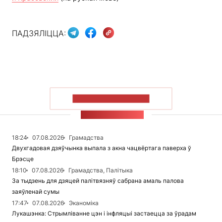
ПАДЗЯЛІЦЦА:
ПАКАЗАЦЬ БОЛЬШ
СТУЖКА НАВІН
18:24
07.08.2026
Грамадства
Двухгадовая дзяўчынка выпала з акна чацвёртага паверха ў
Брэсце
18:10
07.08.2026
Грамадства, Палітыка
За тыдзень для дзяцей палітвязняў сабрана амаль палова
заяўленай сумы
17:47
07.08.2026
Эканоміка
Лукашэнка: Стрымліванне цэн і інфляцыі застаецца за ўрадам