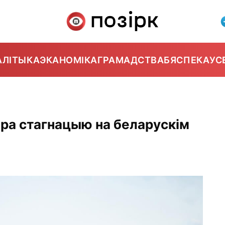
АЛІТЫКА
ЭКАНОМІКА
ГРАМАДСТВА
БЯСПЕКА
УС
пра стагнацыю на беларускім