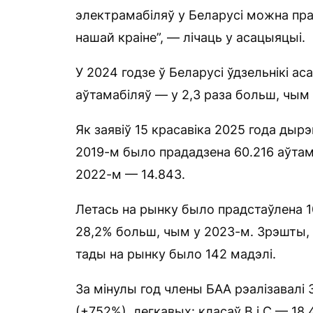
электрамабіляў у Беларусі можна пр
нашай краіне”, — лічаць у асацыяцыі.
У 2024 годзе ў Беларусі ўдзельнікі а
аўтамабіляў — у 2,3 раза больш, чым 
Як заявіў 15 красавіка 2025 года дыр
2019-м было прададзена 60.216 аўтама
2022-м — 14.843.
Летась на рынку было прадстаўлена 1
28,2% больш, чым у 2023-м. Зрэшты, 
тады на рынку было 142 мадэлі.
За мінулы год члены БАА рэалізавалі 
(+752%), легкавых: класаў В і С — 18.