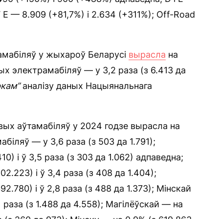
V E — 8.909 (+81,7%) і 2.634 (+311%); Off-Road
тамабіляў у жыхароў Беларусі
вырасла
на
вых электрамабіляў — у 3,2 раза (з 6.413 да
ркам”
аналізу даных Нацыянальнага
вых аўтамабіляў у 2024 годзе вырасла на
біляў — у 3,6 раза (з 503 да 1.791);
0) і ў 3,5 раза (з 303 да 1.062) адпаведна;
.223) і ў 3,4 раза (з 408 да 1.404);
2.780) і ў 2,8 раза (з 488 да 1.373); Мінскай
1 раза (з 1.488 да 4.558); Магілёўскай — на