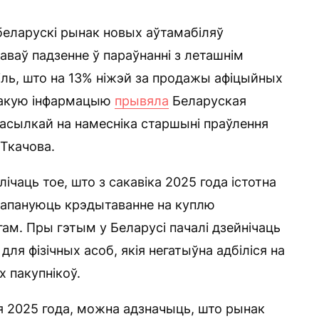
беларускі рынак новых аўтамабіляў
ваў падзенне ў параўнанні з леташнім
ль, што на 13% ніжэй за продажы афіцыйных
Такую інфармацыю
прывяла
Беларуская
асылкай на намесніка старшыні праўлення
Ткачова.
чаць тое, што з сакавіка 2025 года істотна
прапануюць крэдытаванне на куплю
гам. Пры гэтым у Беларусі пачалі дзейнічаць
для фізічных асоб, якія негатыўна адбіліся на
 пакупнікоў.
я 2025 года, можна адзначыць, што рынак