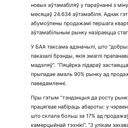
новых аўтамабіляў у параўнанні з мін
месяцаў 24.634 аўтамабіля. Аднак гэт
абумоўлены продажамі першага квартал
аўтамабільным рынку назіраецца стаг
У БАА таксама адзначылі, што “добры
паказалі брэнды, якія змаглі прапана
мадэляў”. “Пяцёрка лідараў застаецца
прыпадае амаль 90% рынку ад продаж
паведамленні.
Пры гэтым “тэндэнцыя да росту рынку
працягвае набіраць абароты: у чэрвен
што склала больш за 17% ад продажаў
камерцыйнай тэхнікі”. “З улікам заха