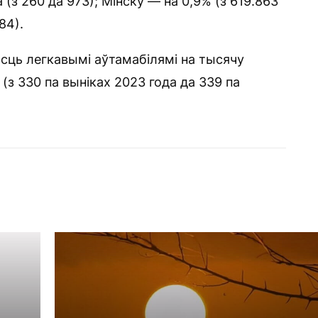
а (з 260 да 973); Мінску — на 0,9% (з 619.863
84).
сць легкавымі аўтамабілямі на тысячу
(з 330 па выніках 2023 года да 339 па