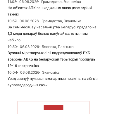
11:08
06.08.2026
Грамадства, Эканоміка
На аб'ектах АПК пашкоджаныя яшчэ дзве адзінкі
тэхнікі
10:57
06.08.2026
Грамадства, Эканоміка
За сем месяцаў насельніцтва Беларусі прадало на
1,3 млрд долараў больш наяўнай валюты, чым
набыло
10:50
06.08.2026
Бяспека, Палітыка
Вучэнні міратворчых сіл і падраздзяленняў РХБ-
абароны АДКБ на беларускай тэрыторыі пройдуць
12–16 кастрычніка
10:04
06.08.2026
Эканоміка
Урад вярнуў нулявыя экспартныя пошліны на лёгкія
вуглевадародныя газы
ЧЫТАЦЬ