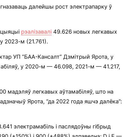
агназаваць далейшы рост электрапарку ў
сацыяцыі
рэалізавалі
49.626 новых легкавых
у 2023-м (21.761).
эктар УП “БАА-Кансалт” Дзмітрый Ярота, у
біляў, у 2020-м — 46.098, 2021-м — 41.217,
00 мадэляў легкавых аўтамабіляў, што на
адзначыў Ярота, “да 2022 года яшчэ далёка”:
3.641 электрамабіль і паслядоўны гібрыд
490 (+150%) і 900 (+488%) адпаведна; D і E —