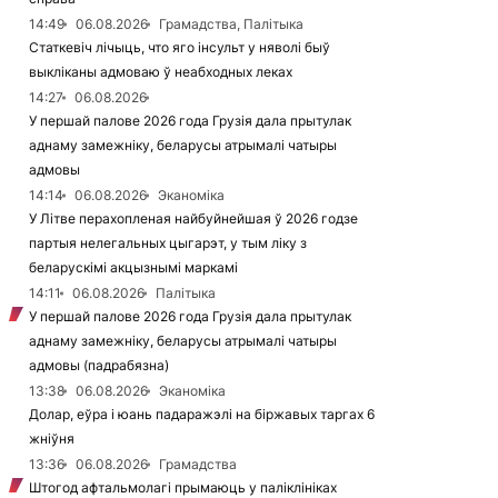
14:49
06.08.2026
Грамадства, Палітыка
Статкевіч лічыць, что яго інсульт у няволі быў
выкліканы адмоваю ў неабходных леках
14:27
06.08.2026
У першай палове 2026 года Грузія дала прытулак
аднаму замежніку, беларусы атрымалі чатыры
адмовы
14:14
06.08.2026
Эканоміка
У Літве перахопленая найбуйнейшая ў 2026 годзе
партыя нелегальных цыгарэт, у тым ліку з
беларускімі акцызнымі маркамі
14:11
06.08.2026
Палітыка
У першай палове 2026 года Грузія дала прытулак
аднаму замежніку, беларусы атрымалі чатыры
адмовы (падрабязна)
13:38
06.08.2026
Эканоміка
Долар, еўра і юань падаражэлі на біржавых таргах 6
жніўня
13:36
06.08.2026
Грамадства
Штогод афтальмолагі прымаюць у паліклініках