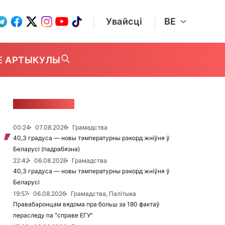
Увайсці
BE
Е АРТЫКУЛЫ
СТУЖКА НАВІН
00:24
07.08.2026
Грамадства
40,3 градуса — новы тэмпературны рэкорд жніўня ў
Беларусі (падрабязна)
22:42
06.08.2026
Грамадства
40,3 градуса — новы тэмпературны рэкорд жніўня ў
Беларусі
19:57
06.08.2026
Грамадства, Палітыка
Правабаронцам вядома пра больш за 180 фактаў
пераследу па "справе ЕГУ"