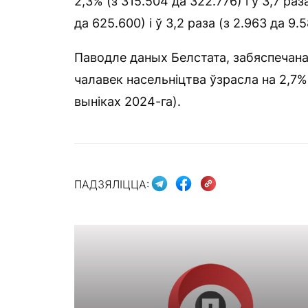
2,3% (з 315.504 да 322.776) і ў 3,7 раз
да 625.600) і ў 3,2 раза (з 2.963 да 9.5
Паводле даных Белстата, забяспечана
чалавек насельніцтва ўзрасла на 2,7% 
выніках 2024-га).
ПАДЗЯЛІЦЦА: