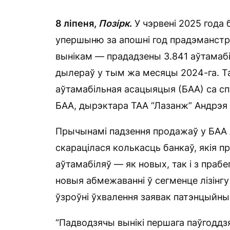
8 ліпеня,
Позірк
.
У чэрвені 2025 года 
упершыню за апошні год прадэманстра
вынікам — прададзены 3.841 аўтамабі
дылераў у тым жа месяцы 2024-га. 
аўтамабільная асацыяцыя (БАА) са сп
БАА, дырэктара ТАА “Лазанж” Андрэя 
Прычынамі падзення продажаў у БАА лі
скарацілася колькасць банкаў, якія 
аўтамабіляў — як новых, так і з прабе
новыя абмежаванні ў сегменце лізінгу 
ўзроўні ўхвалення заявак патэнцыйных
“Падводзячы вынікі першага паўгоддз