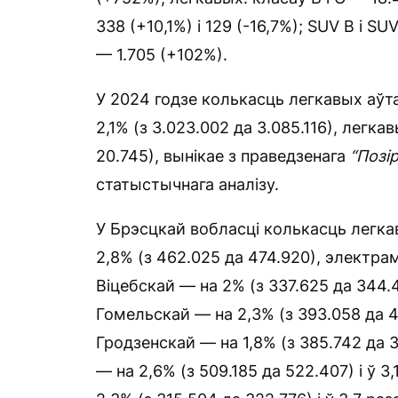
338 (+10,1%) і 129 (-16,7%); SUV B і SU
— 1.705 (+102%).
У 2024 годзе колькасць легкавых аў
2,1% (з 3.023.002 да 3.085.116), легка
20.745), вынікае з праведзенага
“Позі
статыстычнага аналізу.
У Брэсцкай вобласці колькасць легка
2,8% (з 462.025 да 474.920), электрама
Віцебскай — на 2% (з 337.625 да 344.41
Гомельскай — на 2,3% (з 393.058 да 402
Гродзенскай — на 1,8% (з 385.742 да 39
— на 2,6% (з 509.185 да 522.407) і ў 3,