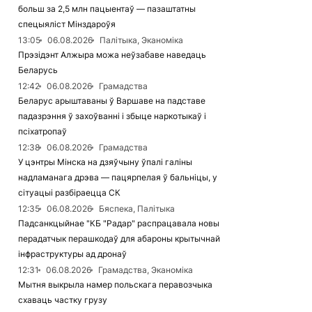
больш за 2,5 млн пацыентаў — пазаштатны
спецыяліст Мінздароўя
13:05
06.08.2026
Палітыка, Эканоміка
Прэзідэнт Алжыра можа неўзабаве наведаць
Беларусь
12:42
06.08.2026
Грамадства
Беларус арыштаваны ў Варшаве на падставе
падазрэння ў захоўванні і збыце наркотыкаў і
псіхатропаў
12:38
06.08.2026
Грамадства
У цэнтры Мінска на дзяўчыну ўпалі галіны
надламанага дрэва — пацярпелая ў бальніцы, у
сітуацыі разбіраецца СК
12:35
06.08.2026
Бяспека, Палітыка
Падсанкцыйнае "КБ "Радар" распрацавала новы
перадатчык перашкодаў для абароны крытычнай
інфраструктуры ад дронаў
12:31
06.08.2026
Грамадства, Эканоміка
Мытня выкрыла намер польскага перавозчыка
схаваць частку грузу