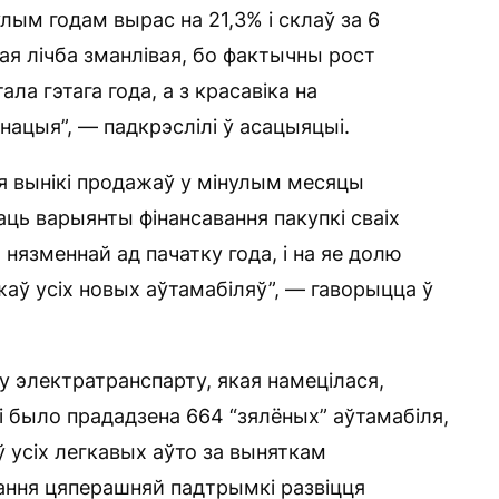
улым годам вырас на 21,3% і склаў за 6
ая лічба зманлівая, бо фактычны рост
а гэтага года, а з красавіка на
нацыя”, — падкрэслілі ў асацыяцыі.
я вынікі продажаў у мінулым месяцы
ваць варыянты фінансавання пакупкі сваіх
 нязменнай ад пачатку года, і на яе долю
аў усіх новых аўтамабіляў”, — гаворыцца ў
 электратранспарту, якая намецілася,
і было прададзена 664 “зялёных” аўтамабіля,
 усіх легкавых аўто за выняткам
вання цяперашняй падтрымкі развіцця