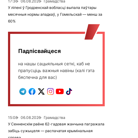
17:36
06.08.2026
Грамадства
У ліпені ў Гродзенскай вобласці выпала паўтары
месячныя нормы ападкаў, у Гомельскай — менш за
60%
Падпісвайцеся
на нашы сацыяльныя сеткі, каб не
прапусціць важныя навіны (калі гэта
бяспечна для вас)
15:08
06.08.2026
Грамадства
У Сенненскім раёне 62-гадовая жанчына пагражала
забіць сужыцеля — распачатая крымінальная
справа