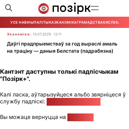
УСЕ НАВІНЫ
ПАЛІТЫКА
ЭКАНОМІКА
ГРАМАДСТВА
БЯСПЕКА
УСЕ
Эканоміка
15.07.2025
12:11
Даўгі прадпрыемстваў за год выраслі амаль
на траціну — даныя Белстата (падрабязна)
Кантэнт даступны толькі падпісчыкам
"Позірк+".
Калі ласка, аўтарызуйцеся альбо звярніцеся ў
службу падпіскі:
pozirk@pozirk.online
Вы можаце вернуцца на
Галоўную