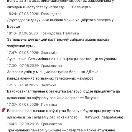
Больш за 340 аварыйна-аднаўленчых брыгад задзейнічана ў
ліквідацыі наступстваў непагадзі — "Белэнерга"
18:24
07.08.2026
Грамадства
Двухгадовая дзяўчынка выпала з акна чацвёртага паверха ў
Брэсце
18:10
07.08.2026
Грамадства, Палітыка
За тыдзень для дзяцей палітвязняў сабрана амаль палова
заяўленай сумы
17:47
07.08.2026
Эканоміка
Лукашэнка: Стрымліванне цэн і інфляцыі застаецца за ўрадам
17:30
07.08.2026
Грамадства
За восем дзён у міліцыю паступіла больш за 2,5 тыс.
паведамленняў аб званках тэлефонных махляроў
17:15
07.08.2026
Палітыка
Вайскова-палітычнае кіраўніцтва Беларусі будзе прыцягнута да
адказнасці за саўдзел у расійскай агрэсіі — Латушка
17:07
07.08.2026
Палітыка
Вайскова-палітычнае кіраўніцтва Беларусі будзе прыцягнута да
адказнасці за саўдзел у расійскай агрэсіі — Латушка (падрабязна)
16:43
07.08.2026
Грамадства
Тры чалавекі памерлі ў Быхаве — следства мяркуе атручэнне