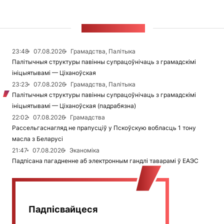
СТУЖКА НАВІН
23:48
07.08.2026
Грамадства, Палітыка
Палітычныя структуры павінны супрацоўнічаць з грамадскімі
ініцыятывамі — Ціханоўская
23:23
07.08.2026
Грамадства, Палітыка
Палітычныя структуры павінны супрацоўнічаць з грамадскімі
ініцыятывамі — Ціханоўская (падрабязна)
22:02
07.08.2026
Грамадства
Рассельгаснагляд не прапусціў у Пскоўскую вобласць 1 тону
масла з Беларусі
21:47
07.08.2026
Эканоміка
Падпісана пагадненне аб электронным гандлі таварамі ў ЕАЭС
Падпісвайцеся