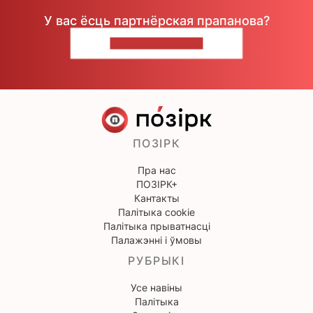
У вас ёсць партнёрская прапанова?
НАПІШЫЦЕ НАМ
ПОЗІРК
Пра нас
ПОЗІРК+
Кантакты
Палітыка cookie
Палітыка прыватнасці
Палажэнні і ўмовы
РУБРЫКІ
Усе навіны
Палітыка