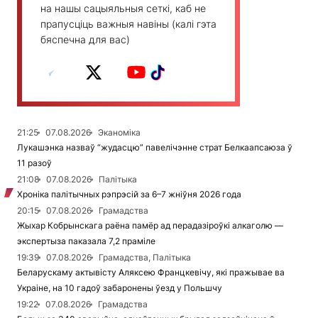
на нашы сацыяльныя сеткі, каб не
прапусціць важныя навіны (калі гэта
бяспечна для вас)
21:25
07.08.2026
Эканоміка
Лукашэнка назваў “жудасцю” павелічэнне страт Белкаапсаюза ў
11 разоў
21:08
07.08.2026
Палітыка
Хроніка палітычных рэпрэсій за 6–7 жніўня 2026 года
20:15
07.08.2026
Грамадства
Жыхар Кобрынскага раёна памёр ад перадазіроўкі алкаголю —
экспертыза паказала 7,2 праміле
19:39
07.08.2026
Грамадства, Палітыка
Беларускаму актывісту Аляксею Францкевічу, які пражывае ва
Украіне, на 10 гадоў забаронены ўезд у Польшчу
19:22
07.08.2026
Грамадства