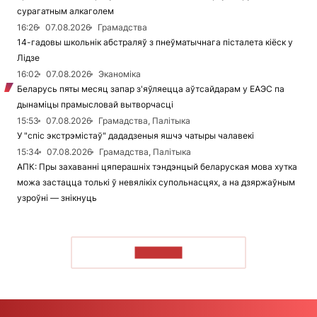
сурагатным алкаголем
16:26
07.08.2026
Грамадства
14-гадовы школьнік абстраляў з пнеўматычнага пісталета кіёск у
Лідзе
16:02
07.08.2026
Эканоміка
Беларусь пяты месяц запар з'яўляецца аўтсайдарам у ЕАЭС па
дынаміцы прамысловай вытворчасці
15:53
07.08.2026
Грамадства, Палітыка
У "спіс экстрэмістаў" дададзеныя яшчэ чатыры чалавекі
15:34
07.08.2026
Грамадства, Палітыка
АПК: Пры захаванні цяперашніх тэндэнцый беларуская мова хутка
можа застацца толькі ў невялікіх супольнасцях, а на дзяржаўным
узроўні — знікнуць
ЧЫТАЦЬ