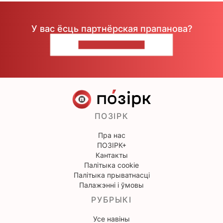
У вас ёсць партнёрская прапанова?
НАПІШЫЦЕ НАМ
ПОЗІРК
Пра нас
ПОЗІРК+
Кантакты
Палітыка cookie
Палітыка прыватнасці
Палажэнні і ўмовы
РУБРЫКІ
Усе навіны