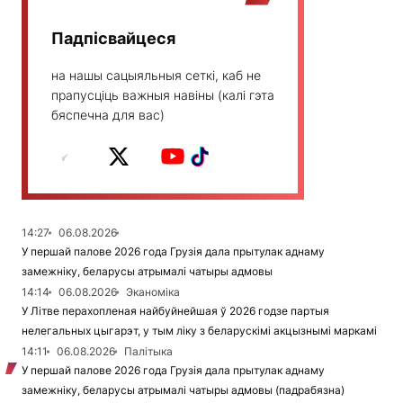
Падпісвайцеся
на нашы сацыяльныя сеткі, каб не
прапусціць важныя навіны (калі гэта
бяспечна для вас)
14:27
06.08.2026
У першай палове 2026 года Грузія дала прытулак аднаму
замежніку, беларусы атрымалі чатыры адмовы
14:14
06.08.2026
Эканоміка
У Літве перахопленая найбуйнейшая ў 2026 годзе партыя
нелегальных цыгарэт, у тым ліку з беларускімі акцызнымі маркамі
14:11
06.08.2026
Палітыка
У першай палове 2026 года Грузія дала прытулак аднаму
замежніку, беларусы атрымалі чатыры адмовы (падрабязна)