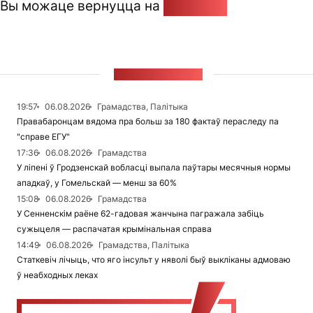
Вы можаце вернуцца на
Галоўную
СТУЖКА НАВІН
19:57
06.08.2026
Грамадства, Палітыка
Правабаронцам вядома пра больш за 180 фактаў пераследу па
"справе ЕГУ"
17:36
06.08.2026
Грамадства
У ліпені ў Гродзенскай вобласці выпала паўтары месячныя нормы
ападкаў, у Гомельскай — менш за 60%
15:08
06.08.2026
Грамадства
У Сенненскім раёне 62-гадовая жанчына пагражала забіць
сужыцеля — распачатая крымінальная справа
14:49
06.08.2026
Грамадства, Палітыка
Статкевіч лічыць, что яго інсульт у няволі быў выкліканы адмоваю
ў неабходных леках