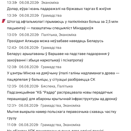
13:38
06.08.2026
Эканоміка
Долар, еўра і юань падаражэлі на біржавых таргах 6 жніўня
13:36
06.08.2026
Грамадства
Штогод афтальмолагі прымаюць у паліклініках больш за 2,5 млн
пацыентаў — пазаштатны спецыяліст Мінздароўя
13:05
06.08.2026
Палітыка, Эканоміка
Прэзідэнт Алжыра можа неўзабаве наведаць Беларусь
12:42
06.08.2026
Грамадства
Беларус арыштаваны ў Варшаве на падставе падазрэння ў
захоўванні і збыце наркотыкаў і псіхатропаў
12:38
06.08.2026
Грамадства
У цэнтры Мінска на дзяўчыну ўпалі галіны надламанага дрэва —
пацярпелая ў бальніцы, у сітуацыі разбіраецца СК
12:35
06.08.2026
Бяспека, Палітыка
Падсанкцыйнае "КБ "Радар" распрацавала новы перадатчык
перашкодаў для абароны крытычнай інфраструктуры ад дронаў
12:31
06.08.2026
Грамадства, Эканоміка
Мытня выкрыла намер польскага перавозчыка схаваць частку
грузу
11:08
06.08.2026
Грамадства, Эканоміка
На аб'ектах АПК пашкоджаныя яшчэ дзве адзінкі тэхнікі