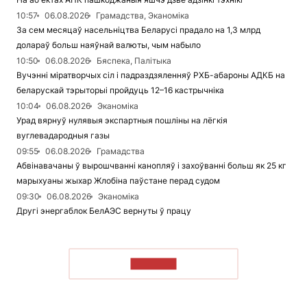
10:57
06.08.2026
Грамадства, Эканоміка
За сем месяцаў насельніцтва Беларусі прадало на 1,3 млрд
долараў больш наяўнай валюты, чым набыло
10:50
06.08.2026
Бяспека, Палітыка
Вучэнні міратворчых сіл і падраздзяленняў РХБ-абароны АДКБ на
беларускай тэрыторыі пройдуць 12–16 кастрычніка
10:04
06.08.2026
Эканоміка
Урад вярнуў нулявыя экспартныя пошліны на лёгкія
вуглевадародныя газы
09:55
06.08.2026
Грамадства
Абвінавачаны ў вырошчванні канопляў і захоўванні больш як 25 кг
марыхуаны жыхар Жлобіна паўстане перад судом
09:30
06.08.2026
Эканоміка
Другі энергаблок БелАЭС вернуты ў працу
ЧЫТАЦЬ