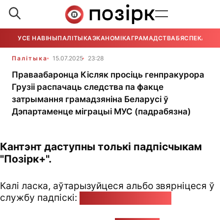
УСЕ НАВІНЫ
ПАЛІТЫКА
ЭКАНОМІКА
ГРАМАДСТВА
БЯСПЕКА
УСЕ
Палітыка
15.07.2025
23:28
Праваабаронца Кісляк просіць генпракурора
Грузіі распачаць следства па факце
затрымання грамадзяніна Беларусі ў
Дэпартаменце міграцыі МУС (падрабязна)
Кантэнт даступны толькі падпісчыкам
"Позірк+".
Калі ласка, аўтарызуйцеся альбо звярніцеся ў
службу падпіскі:
pozirk@pozirk.online