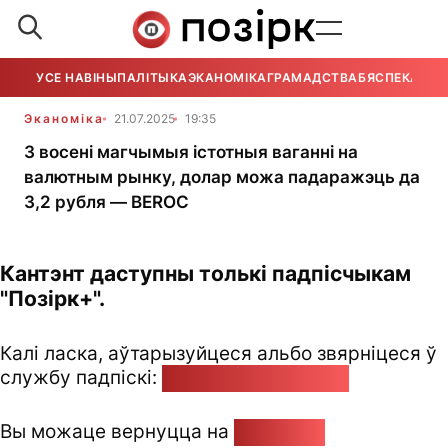
УСЕ НАВІНЫ
ПАЛІТЫКА
ЭКАНОМІКА
ГРАМАДСТВА
БЯСПЕКА
УСЕ
Эканоміка
21.07.2025
19:35
З восені магчымыя істотныя ваганні на
валютным рынку, долар можа падаражэць да
3,2 рубля — BEROC
Кантэнт даступны толькі падпісчыкам
"Позірк+".
Калі ласка, аўтарызуйцеся альбо звярніцеся ў
службу падпіскі:
pozirk@pozirk.online
Вы можаце вернуцца на
Галоўную