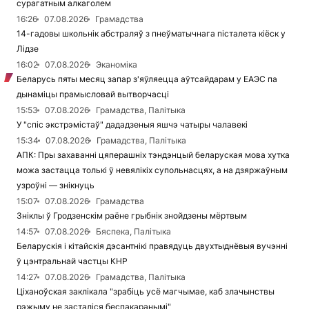
сурагатным алкаголем
16:26
07.08.2026
Грамадства
14-гадовы школьнік абстраляў з пнеўматычнага пісталета кіёск у
Лідзе
16:02
07.08.2026
Эканоміка
Беларусь пяты месяц запар з'яўляецца аўтсайдарам у ЕАЭС па
дынаміцы прамысловай вытворчасці
15:53
07.08.2026
Грамадства, Палітыка
У "спіс экстрэмістаў" дададзеныя яшчэ чатыры чалавекі
15:34
07.08.2026
Грамадства, Палітыка
АПК: Пры захаванні цяперашніх тэндэнцый беларуская мова хутка
можа застацца толькі ў невялікіх супольнасцях, а на дзяржаўным
узроўні — знікнуць
15:07
07.08.2026
Грамадства
Зніклы ў Гродзенскім раёне грыбнік знойдзены мёртвым
14:57
07.08.2026
Бяспека, Палітыка
Беларускія і кітайскія дэсантнікі правядуць двухтыднёвыя вучэнні
ў цэнтральнай частцы КНР
14:27
07.08.2026
Грамадства, Палітыка
Ціханоўская заклікала "зрабіць усё магчымае, каб злачынствы
рэжыму не засталіся беспакаранымі"