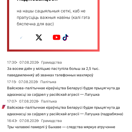
на нашы сацыяльныя сеткі, каб не
прапусціць важныя навіны (калі гэта
бяспечна для вас)
17:30
07.08.2026
Грамадства
За восем дзён у міліцыю паступіла больш за 2,5 тыс.
паведамленняў аб званках тэлефонных махляроў
17:15
07.08.2026
Палітыка
Вайскова-палітычнае кіраўніцтва Беларусі будзе прыцягнута да
адказнасці за саўдзел у расійскай агрэсіі — Латушка
17:07
07.08.2026
Палітыка
Вайскова-палітычнае кіраўніцтва Беларусі будзе прыцягнута да
адказнасці за саўдзел у расійскай агрэсіі — Латушка (падрабязна)
16:43
07.08.2026
Грамадства
Тры чалавекі памерлі ў Быхаве — следства мяркуе атручэнне