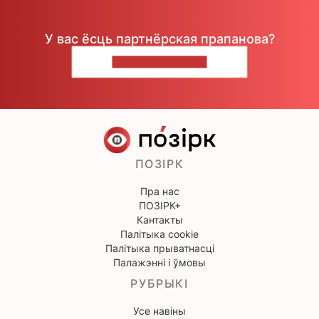
У вас ёсць партнёрская прапанова?
НАПІШЫЦЕ НАМ
ПОЗІРК
Пра нас
ПОЗІРК+
Кантакты
Палітыка cookie
Палітыка прыватнасці
Палажэнні і ўмовы
РУБРЫКІ
Усе навіны