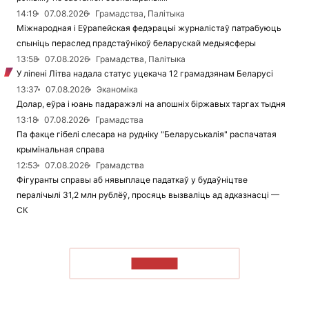
14:19
07.08.2026
Грамадства, Палітыка
Міжнародная і Еўрапейская федэрацыі журналістаў патрабуюць
спыніць пераслед прадстаўнікоў беларускай медыясферы
13:58
07.08.2026
Грамадства, Палітыка
У ліпені Літва надала статус уцекача 12 грамадзянам Беларусі
13:37
07.08.2026
Эканоміка
Долар, еўра і юань падаражэлі на апошніх біржавых таргах тыдня
13:18
07.08.2026
Грамадства
Па факце гібелі слесара на рудніку "Беларуськалія" распачатая
крымінальная справа
12:53
07.08.2026
Грамадства
Фігуранты справы аб нявыплаце падаткаў у будаўніцтве
пералічылі 31,2 млн рублёў, просяць вызваліць ад адказнасці —
СК
ЧЫТАЦЬ