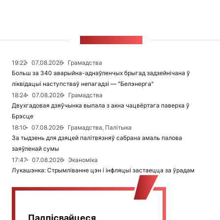
СТУЖКА НАВІН
19:22
07.08.2026
Грамадства
Больш за 340 аварыйна-аднаўленчых брыгад задзейнічана ў
ліквідацыі наступстваў непагадзі — "Белэнерга"
18:24
07.08.2026
Грамадства
Двухгадовая дзяўчынка выпала з акна чацвёртага паверха ў
Брэсце
18:10
07.08.2026
Грамадства, Палітыка
За тыдзень для дзяцей палітвязняў сабрана амаль палова
заяўленай сумы
17:47
07.08.2026
Эканоміка
Лукашэнка: Стрымліванне цэн і інфляцыі застаецца за ўрадам
Падпісвайцеся