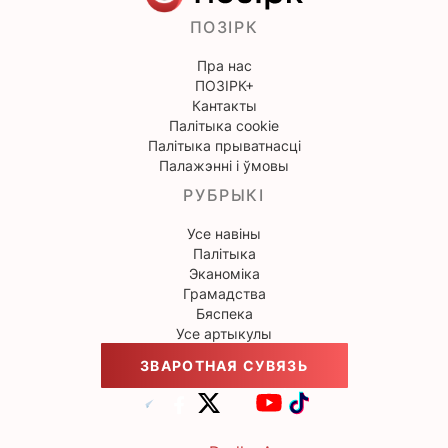
ПОЗІРК
Пра нас
ПОЗІРК+
Кантакты
Палітыка cookie
Палітыка прыватнасці
Палажэнні і ўмовы
РУБРЫКІ
Усе навіны
Палітыка
Эканоміка
Грамадства
Бяспека
Усе артыкулы
ЗВАРОТНАЯ СУВЯЗЬ