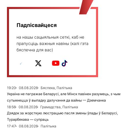
Падпісвайцеся
на нашы сацыяльныя сеткі, каб не
прапусціць важныя навіны (калі гэта
бяспечна для вас)
19:20
08.08.2026
Бяспека, Палітыка
Украіна не пагражае Беларусі, але Мінск павінен разумець, з чым
сутыкнецца ў выпадку далучэння да вайны — Дземчанка
18:56
08.08.2026
Грамадства, Палітыка
Дзядок за жорсткую люстрацыю пасля змены ўлады ў Беларусі,
Турарбекава — супраць
17:47
08.08.2026
Палітыка