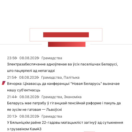
ПАКАЗАЦЬ БОЛЬШ
СТУЖКА НАВІН
23:56
08.08.2026
Грамадства
Электразабеспячэнне адноўленае ва ўсіх паселішчах Беларусі,
што пацярпелі ад непагадзі
21:54
08.08.2026
Грамадства, Палітыка
Вячорка: Цікавасць да канферэнцыі "Новая Беларусь" вызначае
нашу суб'ектнасць
21:44
08.08.2026
Грамадства, Эканоміка
Беларусь мае патрэбу ў гіганцкай пенсійнай рэформе і пакуль да
яе зусім не гатовая — Львоўскі
20:13
08.08.2026
Грамадства
У Бялыніцкім раёне 22-гадовы матацыкліст загінуў ад сутыкнення
з грузавіком КамАЗ