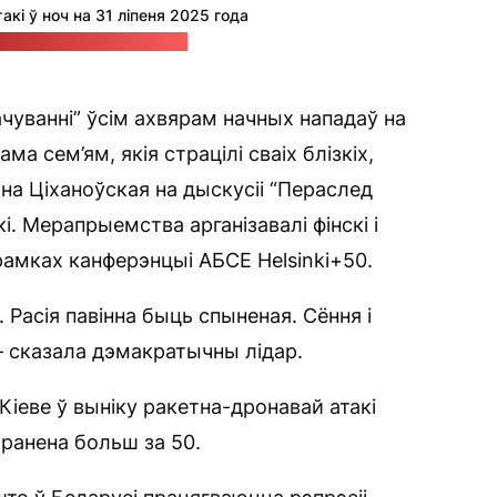
такі ў ноч на 31 ліпеня 2025 года
жба прэзідэнта Украіны
уванні” ўсім ахвярам начных нападаў на
сама сем’ям, якія страцілі сваіх блізкіх,
а Ціханоўская на дыскусіі “Пераслед
і. Мерапрыемства арганізавалі фінскі і
 рамках канферэнцыі АБСЕ Helsinki+50.
Расія павінна быць спыненая. Сёння і
— сказала дэмакратычны лідар.
Кіеве ў выніку ракетна-дронавай атакі
аранена больш за 50.