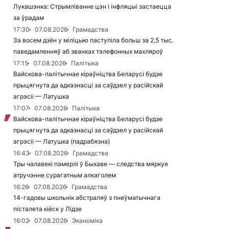
Лукашэнка: Стрымліванне цэн і інфляцыі застаецца
за ўрадам
17:30
07.08.2026
Грамадства
За восем дзён у міліцыю паступіла больш за 2,5 тыс.
паведамленняў аб званках тэлефонных махляроў
17:15
07.08.2026
Палітыка
Вайскова-палітычнае кіраўніцтва Беларусі будзе
прыцягнута да адказнасці за саўдзел у расійскай
агрэсіі — Латушка
17:07
07.08.2026
Палітыка
Вайскова-палітычнае кіраўніцтва Беларусі будзе
прыцягнута да адказнасці за саўдзел у расійскай
агрэсіі — Латушка (падрабязна)
16:43
07.08.2026
Грамадства
Тры чалавекі памерлі ў Быхаве — следства мяркуе
атручэнне сурагатным алкаголем
16:26
07.08.2026
Грамадства
14-гадовы школьнік абстраляў з пнеўматычнага
пісталета кіёск у Лідзе
16:02
07.08.2026
Эканоміка