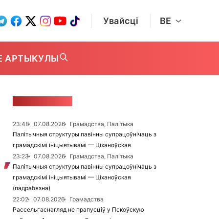
Увайсці
BE
Е АРТЫКУЛЫ
СТУЖКА НАВІН
23:48
07.08.2026
Грамадства, Палітыка
Палітычныя структуры павінны супрацоўнічаць з
грамадскімі ініцыятывамі — Ціханоўская
23:23
07.08.2026
Грамадства, Палітыка
Палітычныя структуры павінны супрацоўнічаць з
грамадскімі ініцыятывамі — Ціханоўская
(падрабязна)
22:02
07.08.2026
Грамадства
Рассельгаснагляд не прапусціў у Пскоўскую