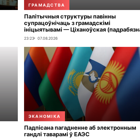
ГРАМАДСТВА
Палітычныя структуры павінны
супрацоўнічаць з грамадскімі
ініцыятывамі — Ціханоўская (падрабязн
23:23
07.08.2026
ЭКАНОМІКА
Падпісана пагадненне аб электронным
гандлі таварамі ў ЕАЭС