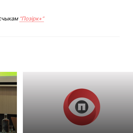
счыкам
“Позірк+”