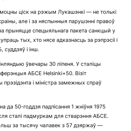
 моцны ціск на рэжым Лукашэнкі — не толькі
Украіны, але і за няспынныя парушэнні правоў
 за прыняцце спецыяльнага пакета санкцый у
упраць тых, хто нясе адказнасць за рэпрэсіі і
 суддзяў і інш.
інляндыю ўвечары 30 ліпеня. У сталіцы
анферэнцыя АБСЕ Helsinki+50. Візіт
ы прэзідэнта і міністра замежных спраў
а да 50-годдзя падпісання 1 жніўня 1975
пасля сталі падмуркам для стварэння АБСЕ.
ольш за тысячу чалавек з 57 дзяржаў —