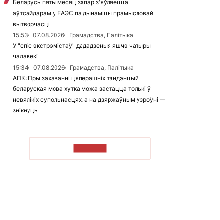
Беларусь пяты месяц запар з'яўляецца
аўтсайдарам у ЕАЭС па дынаміцы прамысловай
вытворчасці
15:53
07.08.2026
Грамадства, Палітыка
У "спіс экстрэмістаў" дададзеныя яшчэ чатыры
чалавекі
15:34
07.08.2026
Грамадства, Палітыка
АПК: Пры захаванні цяперашніх тэндэнцый
беларуская мова хутка можа застацца толькі ў
невялікіх супольнасцях, а на дзяржаўным узроўні —
знікнуць
ЧЫТАЦЬ