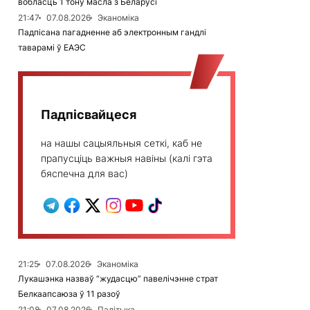
вобласць 1 тону масла з Беларусі
21:47
07.08.2026
Эканоміка
Падпісана пагадненне аб электронным гандлі
таварамі ў ЕАЭС
Падпісвайцеся
на нашы сацыяльныя сеткі, каб не
прапусціць важныя навіны (калі гэта
бяспечна для вас)
21:25
07.08.2026
Эканоміка
Лукашэнка назваў “жудасцю” павелічэнне страт
Белкаапсаюза ў 11 разоў
21:08
07.08.2026
Палітыка