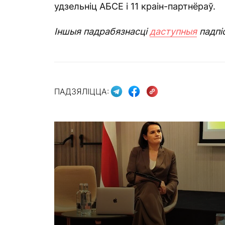
удзельніц АБСЕ і 11 краін-партнёраў.
Іншыя падрабязнасці
даступныя
падпі
ПАДЗЯЛІЦЦА: