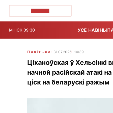
ПОЗІРК+
УСЕ НАВІНЫ
П
МІНСК 09:30
Палітыка
31.07.2025
10:39
Ціханоўская ў Хельсінкі 
начной расійскай атакі на
ціск на беларускі рэжым