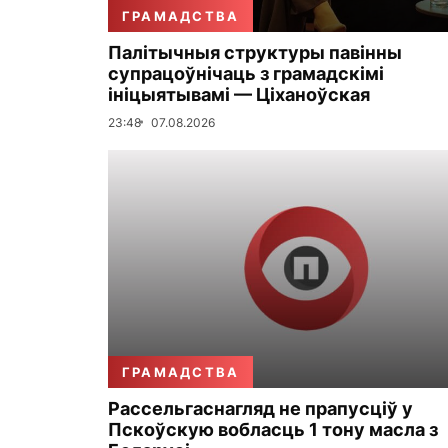
ГРАМАДСТВА
Палітычныя структуры павінны
супрацоўнічаць з грамадскімі
ініцыятывамі — Ціханоўская
23:48
07.08.2026
ГРАМАДСТВА
Рассельгаснагляд не прапусціў у
Пскоўскую вобласць 1 тону масла з