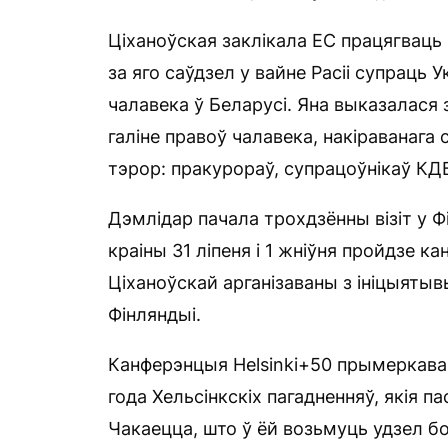
Ціханоўская заклікала ЕС працягваць
за яго саўдзел у вайне Расіі супраць 
чалавека ў Беларусі. Яна выказалася
галіне правоў чалавека, накіраванага с
тэрор: пракурораў, супрацоўнікаў КДБ,
Дэмлідар пачала трохдзённы візіт у Ф
краіны 31 ліпеня і 1 жніўня пройдзе к
Ціханоўскай арганізаваны з ініцыятыв
Фінляндыі.
Канферэнцыя Helsinki+50 прымеркаван
года Хельсінкскіх пагадненняў, якія 
Чакаецца, што ў ёй возьмуць удзел б