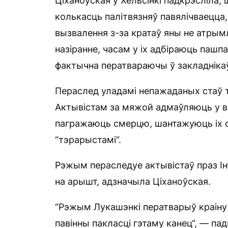
Ціханоўская ў Хельсінкі падкрэсліла, 
колькасць палітвязняў павялічваецца
вызвалення з-за кратаў яны не атрым
назіранне, часам у іх адбіраюць паш
фактычна ператвараючы ў закладнікаў
Пераслед уладамі непажаданых стаў 
Актывістам за мяжой адмаўляюць у в
пагражаюць смерцю, шантажуюць іх се
“тэрарыстамі“.
Рэжым пераследуе актывістаў праз І
на арышт, адзначыла Ціханоўская.
“Рэжым Лукашэнкі ператварыў краіну 
павінны пакласці гэтаму канец“, — пад