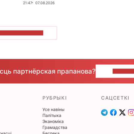
21:47
07.08.2026
ПАКАЗАЦЬ БОЛЬШ
ёсць партнёрская прапанова?
НАПІШЫ
РУБРЫКІ
САЦСЕТКІ
Усе навіны
Палітыка
Эканоміка
Грамадства
насці
Бяспека