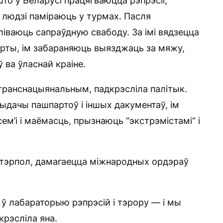
што ў Беларусі працягваюцца рэпрэсіі,
, людзі паміраюць у турмах. Пасля
ліваюць сапраўдную свабоду. За імі вядзецца
парты, ім забараняюць выязджаць за мяжу,
 ва ўласнай краіне.
транснацыянальным, падкрэсліла палітык.
ыдачы пашпартоў і іншых дакументаў, ім
м’і і маёмасць, прызнаюць “экстрэмістамі“ і
нтэрпол, дамагаецца міжнародных ордэраў
ў лабараторыю рэпрэсій і тэрору — і мы
крэсліла яна.