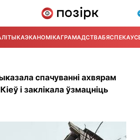
АЛІТЫКА
ЭКАНОМІКА
ГРАМАДСТВА
БЯСПЕКА
УС
выказала спачуванні ахвярам
 Кіеў і заклікала ўзмацніць