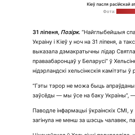
Кіеў пасля расійскай а
Фота:
прэс-слу
31 ліпеня,
Позірк
.
“Найглыбейшыя спач
Украіну і Кіеў у ноч на 31 ліпеня, а так
выказала дэмакратычны лідар Святлан
праваабаронцаў у Беларусі“ ў Хельсінк
нідэрландскі хельсінкскія камітэты ў
“Гэты тэрор не можа быць апраўданы. 
заўсёды — мы ўсе на баку Украіны”, 
Паводле інфармацыі ўкраінскіх СМІ, у 
загінула не менш за шэсць чалавек, п