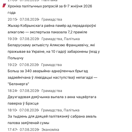
Хроніка палітычных рэпрэсій за 6–7 жніўня 2026
года
20:15
07.08.2026
Грамадства
Жыхар Кобрынскага раёна памёр ад перадазіроўкі
алкаголю — экспертыза паказала 7,2 праміле
19:39
07.08.2026
Грамадства, Палітыка
Беларускаму актывісту Аляксею Францкевічу, які
пражывае ва Украіне, на 10 гадоў забаронены ўезд у
Польшчу
19:22
07.08.2026
Грамадства
Больш за 340 аварыйна-аднаўленчых брыгад
задзейнічана ў ліквідацыі наступстваў непагадзі —
"Белэнерга"
18:24
07.08.2026
Грамадства
Двухгадовая дзяўчынка выпала з акна чацвёртага
паверха ў Брэсце
18:10
07.08.2026
Грамадства, Палітыка
За тыдзень для дзяцей палітвязняў сабрана амаль
палова заяўленай сумы
17:47
07.08.2026
Эканоміка