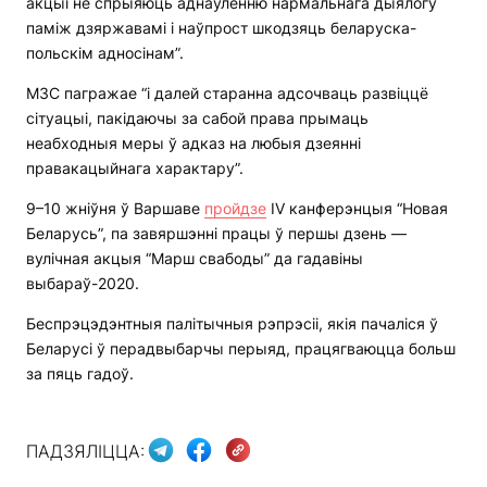
акцыі не спрыяюць аднаўленню нармальнага дыялогу
паміж дзяржавамі і наўпрост шкодзяць беларуска-
польскім адносінам”.
МЗС пагражае “і далей старанна адсочваць развіццё
сітуацыі, пакідаючы за сабой права прымаць
неабходныя меры ў адказ на любыя дзеянні
правакацыйнага характару”.
9–10 жніўня ў Варшаве
пройдзе
IV канферэнцыя “Новая
Беларусь”, па завяршэнні працы ў першы дзень —
вулічная акцыя “Марш свабоды” да гадавіны
выбараў-2020.
Беспрэцэдэнтныя палітычныя рэпрэсіі, якія пачаліся ў
Беларусі ў перадвыбарчы перыяд, працягваюцца больш
за пяць гадоў.
ПАДЗЯЛІЦЦА: