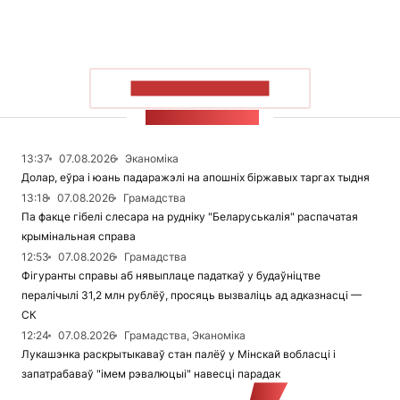
ПАКАЗАЦЬ БОЛЬШ
СТУЖКА НАВІН
13:37
07.08.2026
Эканоміка
Долар, еўра і юань падаражэлі на апошніх біржавых таргах тыдня
13:18
07.08.2026
Грамадства
Па факце гібелі слесара на рудніку "Беларуськалія" распачатая
крымінальная справа
12:53
07.08.2026
Грамадства
Фігуранты справы аб нявыплаце падаткаў у будаўніцтве
пералічылі 31,2 млн рублёў, просяць вызваліць ад адказнасці —
СК
12:24
07.08.2026
Грамадства, Эканоміка
Лукашэнка раскрытыкаваў стан палёў у Мінскай вобласці і
запатрабаваў "імем рэвалюцыі" навесці парадак