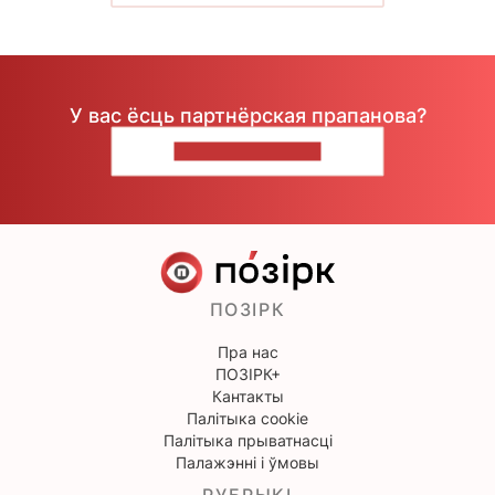
У вас ёсць партнёрская прапанова?
НАПІШЫЦЕ НАМ
ПОЗІРК
Пра нас
ПОЗІРК+
Кантакты
Палітыка cookie
Палітыка прыватнасці
Палажэнні і ўмовы