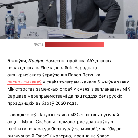
Фота:
тэлеграм-канал Паўла Латушкі
5 жніўня,
Позірк
.
Намеснік кіраўніка Аб’яднанага
пераходнага кабінета, кіраўнік Народнага
антыкрызіснага ўпраўлення Павел Латушка
раскрытыкаваў
у сваім тэлеграм-канале 5 жніўня заяву
Міністэрства замежных спраў у сувязі з запланаванымі ў
Варшаве мерапрыемствамі да пяцігоддзя беларускіх
прэзідэнцкіх выбараў 2020 года.
Паводле слоў Латушкі, заява МЗС з нагоды вулічнай
акцыі “Марш Свабоды” “дэманструе дзяржаўную
палітыку пераследу беларусаў за мяжой”, яна “будзе
вывучаная ў Гаазе” (імаверна, маецца на ўвазе