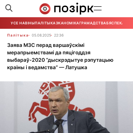
УСЕ НАВІНЫ
ПАЛІТЫКА
ЭКАНОМІКА
ГРАМАДСТВА
БЯСПЕКА
УСЕ
Палітыка
05.08.2025
22:36
Заява МЗС перад варшаўскімі
мерапрыемствамі да пяцігоддзя
выбараў-2020 “дыскрэдытуе рэпутацыю
краіны і ведамства” — Латушка