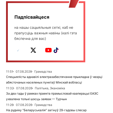
Падпісвайцеся
на нашы сацыяльныя сеткі, каб не
прапусціць важныя навіны (калі гэта
бяспечна для вас)
11:51
07.08.2026
Грамадства
Спецыялісты аднавілі электразабеспячэнне прыкладна ў чвэрці
абясточаных населеных пунктаў Мінскай вобласці
11:32
07.08.2026
Палітыка, Эканоміка
За два гады ў рамках праекта прамысловай кааперацыі ЕАЭС
ухвалена толькі шэсць заявак — Турчын
11:26
07.08.2026
Грамадства
На рудніку "Беларуськалія" загінуў 29-гадовы слесар