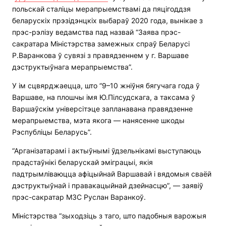
польскай сталіцы мерапрыемствамі да пяцігоддзя
беларускіх прэзідэнцкіх выбараў 2020 года, вынікае з
прэс-рэлізу ведамства пад назвай “Заява прэс-
сакратара Міністэрства замежных спраў Беларусі
Р.Варанкова ў сувязі з правядзеннем у г. Варшаве
дэструктыўнага мерапрыемства”.
У ім сцвярджаецца, што “9–10 жніўня бягучага года ў
Варшаве, на плошчы імя Ю.Пілсудскага, а таксама ў
Варшаўскім універсітэце запланавана правядзенне
мерапрыемства, мэта якога — нанясенне шкоды
Рэспубліцы Беларусь”.
“Арганізатарамі і актыўнымі ўдзельнікамі выступаюць
прадстаўнікі беларускай эміграцыі, якія
падтрымліваюцца афіцыйнай Варшавай і вядомыя сваёй
дэструктыўнай і правакацыйнай дзейнасцю”, — заявіў
прэс-сакратар МЗС Руслан Варанкоў.
Міністэрства “зыходзіць з таго, што падобныя варожыя