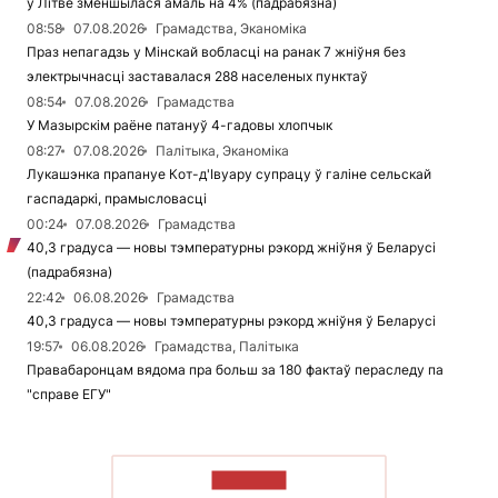
ў Літве зменшылася амаль на 4% (падрабязна)
08:58
07.08.2026
Грамадства, Эканоміка
Праз непагадзь у Мінскай вобласці на ранак 7 жніўня без
электрычнасці заставалася 288 населеных пунктаў
08:54
07.08.2026
Грамадства
У Мазырскім раёне патануў 4-гадовы хлопчык
08:27
07.08.2026
Палітыка, Эканоміка
Лукашэнка прапануе Кот-д'Івуару супрацу ў галіне сельскай
гаспадаркі, прамысловасці
00:24
07.08.2026
Грамадства
40,3 градуса — новы тэмпературны рэкорд жніўня ў Беларусі
(падрабязна)
22:42
06.08.2026
Грамадства
40,3 градуса — новы тэмпературны рэкорд жніўня ў Беларусі
19:57
06.08.2026
Грамадства, Палітыка
Правабаронцам вядома пра больш за 180 фактаў пераследу па
"справе ЕГУ"
ЧЫТАЦЬ