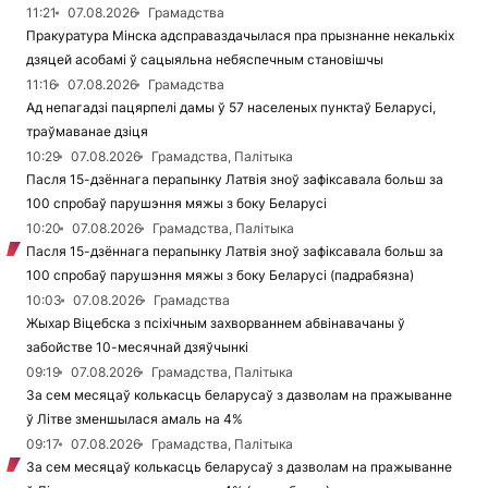
11:21
07.08.2026
Грамадства
Пракуратура Мінска адсправаздачылася пра прызнанне некалькіх
дзяцей асобамі ў сацыяльна небяспечным становішчы
11:16
07.08.2026
Грамадства
Ад непагадзі пацярпелі дамы ў 57 населеных пунктаў Беларусі,
траўмаванае дзіця
10:29
07.08.2026
Грамадства, Палітыка
Пасля 15-дзённага перапынку Латвія зноў зафіксавала больш за
100 спробаў парушэння мяжы з боку Беларусі
10:20
07.08.2026
Грамадства, Палітыка
Пасля 15-дзённага перапынку Латвія зноў зафіксавала больш за
100 спробаў парушэння мяжы з боку Беларусі (падрабязна)
10:03
07.08.2026
Грамадства
Жыхар Віцебска з псіхічным захворваннем абвінавачаны ў
забойстве 10-месячнай дзяўчынкі
09:19
07.08.2026
Грамадства, Палітыка
За сем месяцаў колькасць беларусаў з дазволам на пражыванне
ў Літве зменшылася амаль на 4%
09:17
07.08.2026
Грамадства, Палітыка
За сем месяцаў колькасць беларусаў з дазволам на пражыванне