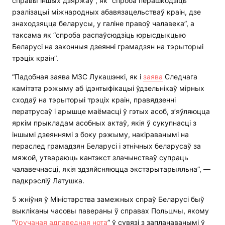
справы іншых дзяржаў”, як “спроба перашкодзіць
рэалізацыі міжнародных абавязацельстваў краін, дзе
знаходзяцца беларусы, у галіне правоў чалавека”, а
таксама як “спроба распаўсюдзіць юрысдыкцыю
Беларусі на законныя дзеянні грамадзян на тэрыторыі
трэціх краін”.
“Падобная заява МЗС Лукашэнкі, як і
заява
Следчага
камітэта рэжыму аб ідэнтыфікацыі ўдзельнікаў мірных
сходаў на тэрыторыі трэціх краін, правядзенні
ператрусаў і арышце маёмасці ў гэтых асоб, з’яўляюцца
яркім прыкладам асобных актаў, якія ў сукупнасці з
іншымі дзеяннямі з боку рэжыму, накіраванымі на
пераслед грамадзян Беларусі і этнічных беларусаў за
мяжой, утвараюць кантэкст злачынстваў супраць
чалавечнасці, якія здзяйсняюцца экстэрытарыяльна”, —
падкрэсліў Латушка.
5 жніўня ў Міністэрства замежных спраў Беларусі быў
выкліканы часовы павераны ў справах Польшчы, якому
“
ўручаная адпаведная нота
” ў сувязі з запланаванымі ў