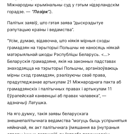
Міжнародны крымінальны суд у гэтым нідэрландскім
горадзе. —
“Позірк”.
).
Палітык заявіў, што гэтая заява “дыскрэдытуе
рэпутацыю краіны і ведамства”.
“Усім, думаю, відавочна, што ніякія мірныя сходы
грамадзян на тэрыторыі Польшчы не наносяць ніякай
матэрыяльнай шкоды Рэспубліцы Беларусь. <…>
Беларускія грамадзяне, якія на законных падставах
знаходзяцца на тэрыторыі Польшчы, арганізоўваюць
мірны сход грамадзян, рэалізуючы сваё права,
прадугледжанае артыкулам 21 Міжнароднага пакта аб
грамадзянскіх і палітычных правах і артыкулам 11
Еўрапейскай канвенцыі аб правах чалавека”, —
адзначыў Латушка.
На яго думку, такія заявы беларускага
знешнепалітычнага ведамства “могуць быць успрынятыя
няйначай, як акт палітычнага ўмяшання ва ўнутраныя