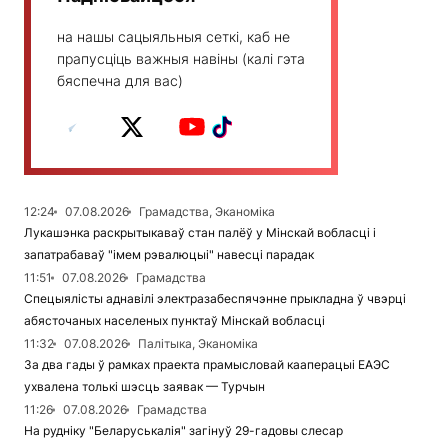
на нашы сацыяльныя сеткі, каб не
прапусціць важныя навіны (калі гэта
бяспечна для вас)
12:24
07.08.2026
Грамадства, Эканоміка
Лукашэнка раскрытыкаваў стан палёў у Мінскай вобласці і
запатрабаваў "імем рэвалюцыі" навесці парадак
11:51
07.08.2026
Грамадства
Спецыялісты аднавілі электразабеспячэнне прыкладна ў чвэрці
абясточаных населеных пунктаў Мінскай вобласці
11:32
07.08.2026
Палітыка, Эканоміка
За два гады ў рамках праекта прамысловай кааперацыі ЕАЭС
ухвалена толькі шэсць заявак — Турчын
11:26
07.08.2026
Грамадства
На рудніку "Беларуськалія" загінуў 29-гадовы слесар