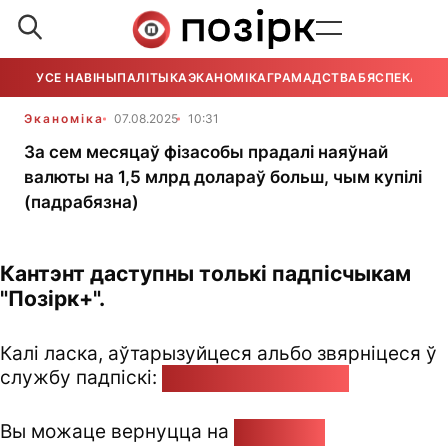
УСЕ НАВІНЫ
ПАЛІТЫКА
ЭКАНОМІКА
ГРАМАДСТВА
БЯСПЕКА
УСЕ
Эканоміка
07.08.2025
10:31
За сем месяцаў фізасобы прадалі наяўнай
валюты на 1,5 млрд долараў больш, чым купілі
(падрабязна)
Кантэнт даступны толькі падпісчыкам
"Позірк+".
Калі ласка, аўтарызуйцеся альбо звярніцеся ў
службу падпіскі:
pozirk@pozirk.online
Вы можаце вернуцца на
Галоўную