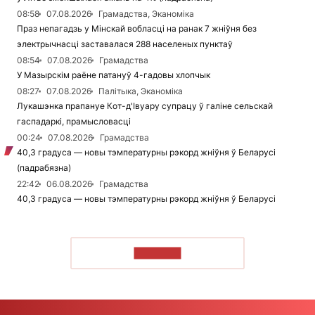
08:58
07.08.2026
Грамадства, Эканоміка
Праз непагадзь у Мінскай вобласці на ранак 7 жніўня без
электрычнасці заставалася 288 населеных пунктаў
08:54
07.08.2026
Грамадства
У Мазырскім раёне патануў 4-гадовы хлопчык
08:27
07.08.2026
Палітыка, Эканоміка
Лукашэнка прапануе Кот-д'Івуару супрацу ў галіне сельскай
гаспадаркі, прамысловасці
00:24
07.08.2026
Грамадства
40,3 градуса — новы тэмпературны рэкорд жніўня ў Беларусі
(падрабязна)
22:42
06.08.2026
Грамадства
40,3 градуса — новы тэмпературны рэкорд жніўня ў Беларусі
ЧЫТАЦЬ