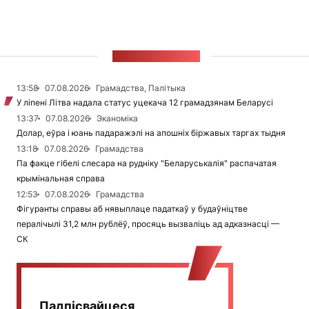
СТУЖКА НАВІН
13:58
07.08.2026
Грамадства, Палітыка
У ліпені Літва надала статус уцекача 12 грамадзянам Беларусі
13:37
07.08.2026
Эканоміка
Долар, еўра і юань падаражэлі на апошніх біржавых таргах тыдня
13:18
07.08.2026
Грамадства
Па факце гібелі слесара на рудніку "Беларуськалія" распачатая
крымінальная справа
12:53
07.08.2026
Грамадства
Фігуранты справы аб нявыплаце падаткаў у будаўніцтве
пералічылі 31,2 млн рублёў, просяць вызваліць ад адказнасці —
СК
Падпісвайцеся