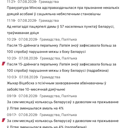
11:21
07.08.2026
Грамадства
Пракуратура Мінска адсправаздачылася пра прызнанне некалькіх
дзяцей асобамі ў сацыяльна небяспечным становішчы
11:16
07.08.2026
Грамадства
Ад непагадзі пацярпелі дамы ў 57 населеных пунктаў Беларусі,
траўмаванае дзіця
10:29
07.08.2026
Грамадства, Палітыка
Пасля 15-дзённага перапынку Латвія зноў зафіксавала больш за
100 спробаў парушэння мяжы з боку Беларусі
10:20
07.08.2026
Грамадства, Палітыка
Пасля 15-дзённага перапынку Латвія зноў зафіксавала больш за
100 спробаў парушэння мяжы з боку Беларусі (падрабязна)
10:03
07.08.2026
Грамадства
Жыхар Віцебска з псіхічным захворваннем абвінавачаны ў
забойстве 10-месячнай дзяўчынкі
09:19
07.08.2026
Грамадства, Палітыка
За сем месяцаў колькасць беларусаў з дазволам на пражыванне
ў Літве зменшылася амаль на 4%
09:17
07.08.2026
Грамадства, Палітыка
За сем месяцаў колькасць беларусаў з дазволам на пражыванне
ў Літве зменшылася амаль на 4% (падрабязна)