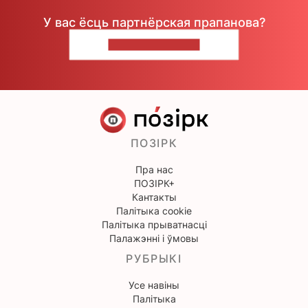
У вас ёсць партнёрская прапанова?
НАПІШЫЦЕ НАМ
ПОЗІРК
Пра нас
ПОЗІРК+
Кантакты
Палітыка cookie
Палітыка прыватнасці
Палажэнні і ўмовы
РУБРЫКІ
Усе навіны
Палітыка