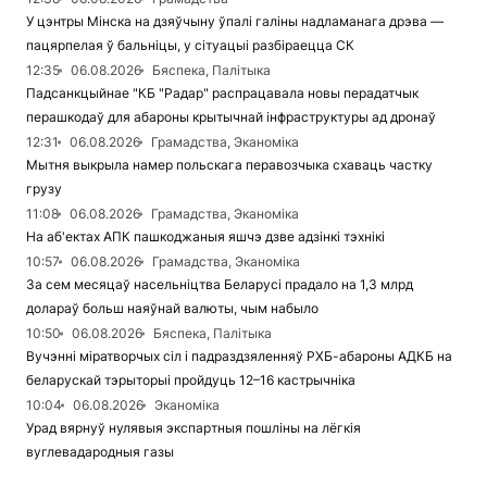
У цэнтры Мінска на дзяўчыну ўпалі галіны надламанага дрэва —
пацярпелая ў бальніцы, у сітуацыі разбіраецца СК
12:35
06.08.2026
Бяспека, Палітыка
Падсанкцыйнае "КБ "Радар" распрацавала новы перадатчык
перашкодаў для абароны крытычнай інфраструктуры ад дронаў
12:31
06.08.2026
Грамадства, Эканоміка
Мытня выкрыла намер польскага перавозчыка схаваць частку
грузу
11:08
06.08.2026
Грамадства, Эканоміка
На аб'ектах АПК пашкоджаныя яшчэ дзве адзінкі тэхнікі
10:57
06.08.2026
Грамадства, Эканоміка
За сем месяцаў насельніцтва Беларусі прадало на 1,3 млрд
долараў больш наяўнай валюты, чым набыло
10:50
06.08.2026
Бяспека, Палітыка
Вучэнні міратворчых сіл і падраздзяленняў РХБ-абароны АДКБ на
беларускай тэрыторыі пройдуць 12–16 кастрычніка
10:04
06.08.2026
Эканоміка
Урад вярнуў нулявыя экспартныя пошліны на лёгкія
вуглевадародныя газы