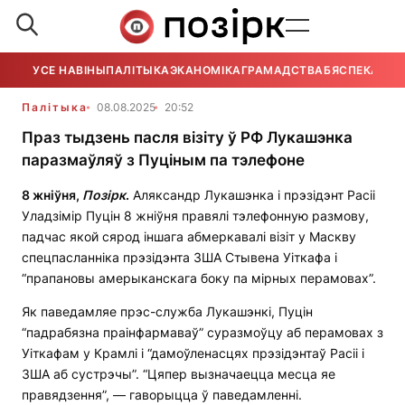
УСЕ НАВІНЫ
ПАЛІТЫКА
ЭКАНОМІКА
ГРАМАДСТВА
БЯСПЕКА
УСЕ
Палітыка
08.08.2025
20:52
Праз тыдзень пасля візіту ў РФ Лукашэнка
паразмаўляў з Пуціным па тэлефоне
8 жніўня,
Позірк
.
Аляксандр Лукашэнка і прэзідэнт Расіі
Уладзімір Пуцін 8 жніўня правялі тэлефонную размову,
падчас якой сярод іншага абмеркавалі візіт у Маскву
спецпасланніка прэзідэнта ЗША Стывена Уіткафа і
“прапановы амерыканскага боку па мірных перамовах”.
Як паведамляе прэс-служба Лукашэнкі, Пуцін
“падрабязна праінфармаваў” суразмоўцу аб перамовах з
Уіткафам у Крамлі і “дамоўленасцях прэзідэнтаў Расіі і
ЗША аб сустрэчы”. “Цяпер вызначаецца месца яе
правядзення”, — гаворыцца ў паведамленні.