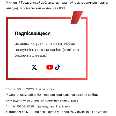
У ліпені ў Гродзенскай вобласці выпала паўтары месячныя нормы
ападкаў, у Гомельскай — менш за 60%
Падпісвайцеся
на нашы сацыяльныя сеткі, каб не
прапусціць важныя навіны (калі гэта
бяспечна для вас)
15:08
06.08.2026
Грамадства
У Сенненскім раёне 62-гадовая жанчына пагражала забіць
сужыцеля — распачатая крымінальная справа
14:49
06.08.2026
Грамадства, Палітыка
Статкевіч лічыць, что яго інсульт у няволі быў выкліканы адмоваю