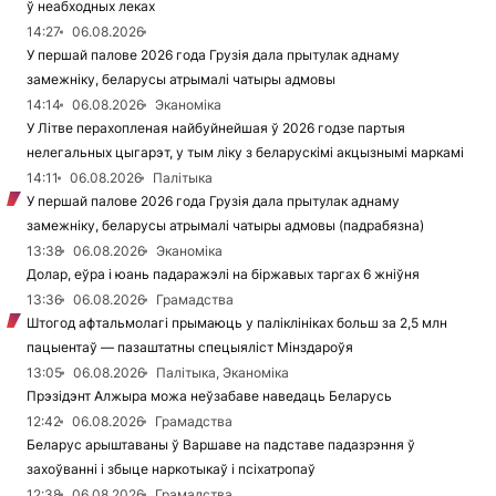
ў неабходных леках
14:27
06.08.2026
У першай палове 2026 года Грузія дала прытулак аднаму
замежніку, беларусы атрымалі чатыры адмовы
14:14
06.08.2026
Эканоміка
У Літве перахопленая найбуйнейшая ў 2026 годзе партыя
нелегальных цыгарэт, у тым ліку з беларускімі акцызнымі маркамі
14:11
06.08.2026
Палітыка
У першай палове 2026 года Грузія дала прытулак аднаму
замежніку, беларусы атрымалі чатыры адмовы (падрабязна)
13:38
06.08.2026
Эканоміка
Долар, еўра і юань падаражэлі на біржавых таргах 6 жніўня
13:36
06.08.2026
Грамадства
Штогод афтальмолагі прымаюць у паліклініках больш за 2,5 млн
пацыентаў — пазаштатны спецыяліст Мінздароўя
13:05
06.08.2026
Палітыка, Эканоміка
Прэзідэнт Алжыра можа неўзабаве наведаць Беларусь
12:42
06.08.2026
Грамадства
Беларус арыштаваны ў Варшаве на падставе падазрэння ў
захоўванні і збыце наркотыкаў і псіхатропаў
12:38
06.08.2026
Грамадства