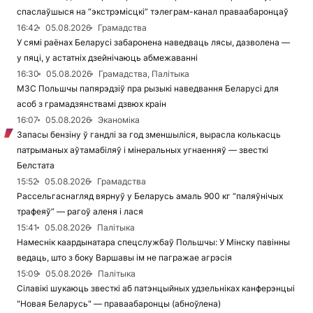
спаслаўшыся на “экстрэмісцкі” тэлеграм-канал праваабаронцаў
16:42
05.08.2026
Грамадства
У сямі раёнах Беларусі забаронена наведваць лясы, дазволена —
у пяці, у астатніх дзейнічаюць абмежаванні
16:30
05.08.2026
Грамадства, Палітыка
МЗС Польшчы папярэдзіў пра рызыкі наведвання Беларусі для
асоб з грамадзянствамі дзвюх краін
16:07
05.08.2026
Эканоміка
Запасы бензіну ў гандлі за год зменшыліся, вырасла колькасць
патрыманых аўтамабіляў і мінеральных угнаенняў — звесткі
Белстата
15:52
05.08.2026
Грамадства
Рассельгаснагляд вярнуў у Беларусь амаль 900 кг “паляўнічых
трафеяў” — рагоў аленя і лася
15:41
05.08.2026
Палітыка
Намеснік каардынатара спецслужбаў Польшчы: У Мінску павінны
ведаць, што з боку Варшавы ім не пагражае агрэсія
15:09
05.08.2026
Палітыка
Сілавікі шукаюць звесткі аб патэнцыйных удзельніках канферэнцыі
"Новая Беларусь" — праваабаронцы (абноўлена)