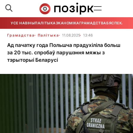
УСЕ НАВІНЫ
ПАЛІТЫКА
ЭКАНОМІКА
ГРАМАДСТВА
БЯСПЕКА
УСЕ
Грамадства
Палітыка
11.08.2025
13:46
Ад пачатку года Польшча прадухіліла больш
за 20 тыс. спробаў парушэння мяжы з
тэрыторыі Беларусі