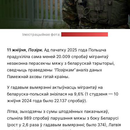
Ілюстрацыйнае фота:
Памежная ахова Польшчы
11 жніўня,
Позірк
.
Ад пачатку 2025 года Польшча
прадухіліла сама меней 20.009 спробаў мігрантаў
незаконна перасекчы мяжу з беларускай тэрыторыі,
сведчыць праведзены
“Позіркам”
аналіз даных
Памежнай аховы гэтай краіны.
У гадавым вымярэнні актыўнасць мігрантаў на
беларуска-польскай знізілася на 9,6% (1 студзеня — 10
жніўня 2024 года было 22.137 спробаў).
Літва, зыходзячы з сумы штодзённых паказчыкаў,
спыніла 989 спробаў парушэння мяжы з боку Беларусі
(рост у 2,6 раза ў гадавым вымярэнні; было 374), Латвія