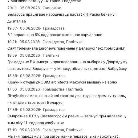
У Магілёве патануў 14-гадовы падлетак
20:11
05.08.2026
Эканоміка
Беларусь працягвае нарошчваць пастаўкі ў Расію бензіну і
дызпаліва
19:37
05.08.2026
Грамадства
З 1 верасня на 5% падаражэе школьнае харчаванне
19:21
05.08.2026
Грамадства, Палітыка
Сайт тэлеканала Euronews прызнаны ў Беларусі "экстрэмісцкім"
18:59
05.08.2026
Палітыка
Грамадзяне РФ змогуць прагаласаваць на выбарах у Дзярждуму
на тэрыторыі Беларусі — у Мінску, абласных цэнтрах і Бабруйску
18:39
05.08.2026
Грамадства
Кіраўнік студыі ZROBIM architects Макоўскі выйшаў на волю
17:56
05.08.2026
Грамадства, Палітыка
Літоўскія памежнікі знайшлі трэці за два тыдні падземны тунэль,
які вядзе з тэрыторыі Беларусі
17:36
05.08.2026
Грамадства
Смяротнае ДТЗ у Светлагорскім раёне — загінулі тры чалавекі, у
тым ліку 11-гадовая дзяўчынка
17:19
05.08.2026
Грамадства, Палітыка
Мытня паведаміла пра затрыманне перавозчыка наркотыкаў,