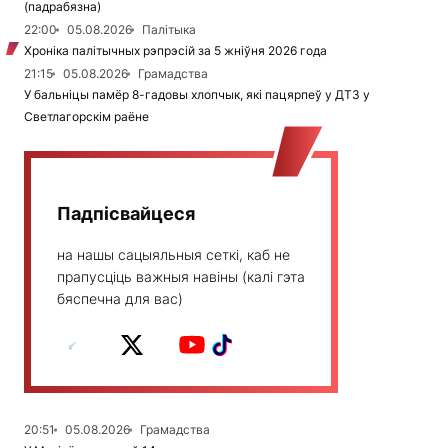
(падрабязна)
22:00
05.08.2026
Палітыка
Хроніка палітычных рэпрэсій за 5 жніўня 2026 года
21:15
05.08.2026
Грамадства
У бальніцы памёр 8-гадовы хлопчык, які пацярпеў у ДТЗ у
Светлагорскім раёне
Падпісвайцеся
на нашы сацыяльныя сеткі, каб не
прапусціць важныя навіны (калі гэта
бяспечна для вас)
20:51
05.08.2026
Грамадства