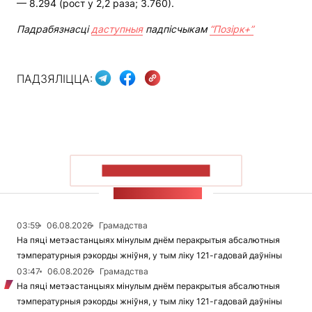
— 8.294 (рост у 2,2 раза; 3.760).
Падрабязнасці
даступныя
падпісчыкам
“Позірк+”
ПАДЗЯЛІЦЦА:
ПАКАЗАЦЬ БОЛЬШ
СТУЖКА НАВІН
03:59
06.08.2026
Грамадства
На пяці метэастанцыях мінулым днём перакрытыя абсалютныя
тэмпературныя рэкорды жніўня, у тым ліку 121-гадовай даўніны
03:47
06.08.2026
Грамадства
На пяці метэастанцыях мінулым днём перакрытыя абсалютныя
тэмпературныя рэкорды жніўня, у тым ліку 121-гадовай даўніны