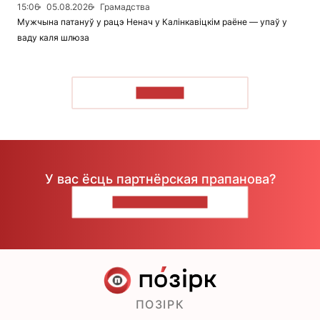
15:06
05.08.2026
Грамадства
Мужчына патануў у рацэ Ненач у Калінкавіцкім раёне — упаў у
ваду каля шлюза
ЧЫТАЦЬ
У вас ёсць партнёрская прапанова?
НАПІШЫЦЕ НАМ
ПОЗІРК