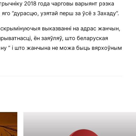
трычніку 2018 года чарговы варыянт рэзка
го “дурасцю, узятай перш за ўсё з Захаду“.
скрымінуючыя выказванні на адрас жанчын,
прыватнасці, ён заяўляў, што беларуская
ыну ” і што жанчына не можа быць вярхоўным