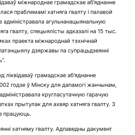
відаваў міжнароднае грамадскае аб’яднанне
лася праблемамі хатняга гвалту і палавой
не адміністравала агульнанацыянальную
яга гвалту, спецыялісты адказалі на 15 тыс.
амках праекта міжнароднай тэхнічнай
патэнцыялу дзяржавы па супрацьдзеянні
”.
суд ліквідаваў грамадскае аб’яднанне
2002 годзе ў Мінску для дапамогі жанчынам,
а” адміністравала кругласутачную гарачую
атках прытулак для ахвяр хатняга гвалту. З
не працуюць.
еянні хатняму гвалту. Адпаведны дакумент