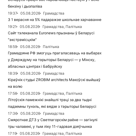
бензіну і дызпаліва
19:37
05.08.2026
Грамадства
З 1 верасня на 5% падаражэе школьнае харчаванне
19:21
05.08.2026
Грамадства, Палітыка
Сайт тэлеканала Euronews прызнаны ў Беларусі
"экстрэмісцкім"
18:59
05.08.2026
Палітыка
Грамадзяне РФ змогуць прагаласаваць на выбарах
у Дзярждуму на тэрыторыі Беларусі — у Мінску,
абласных цэнтрах і Бабруйску
18:39
05.08.2026
Грамадства
Кіраўнік студыі ZROBIM architects Макоўскі выйшаў
на волю
17:56
05.08.2026
Грамадства, Палітыка
Літоўскія памежнікі знайшлі трэці за два тыдні
падземны тунэль, які вядзе з тэрыторыі Беларусі
17:36
05.08.2026
Грамадства
Смяротнае ДТЗ у Светлагорскім раёне — загінулі
тры чалавекі, у тым ліку 11-гадовая дзяўчынка
17:19
05.08.2026
Грамадства, Палітыка