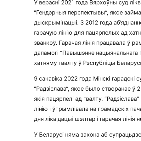
У верасні 2021 года Вярхоўны суд лік
“Гендэрныя перспектывы“, якое займа
дыскрымінацыі. З 2012 года аб’яднан
гарачую лінію для пацярпелых ад хатн
званкоў. Гарачая лінія працавала ў р
дапамогі “Павышэнне нацыянальнага 
хатняму гвалту ў Рэспубліцы Беларусь
9 сакавіка 2022 года Мінскі гарадскі 
“Радзіслава“, якое было створанае ў 
якія пацярпелі ад гвалту. “Радзіслав
лінію і ўтрымлівала на грамадскіх пач
дня ліквідацыі шэлтар і гарачая лінія 
У Беларусі няма закона аб супрацьдз