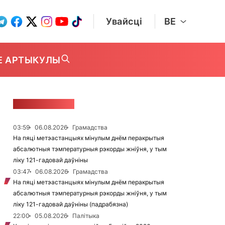
Увайсці
BE
Е АРТЫКУЛЫ
СТУЖКА НАВІН
03:59
06.08.2026
Грамадства
На пяці метэастанцыях мінулым днём перакрытыя
абсалютныя тэмпературныя рэкорды жніўня, у тым
ліку 121-гадовай даўніны
03:47
06.08.2026
Грамадства
На пяці метэастанцыях мінулым днём перакрытыя
абсалютныя тэмпературныя рэкорды жніўня, у тым
ліку 121-гадовай даўніны (падрабязна)
22:00
05.08.2026
Палітыка