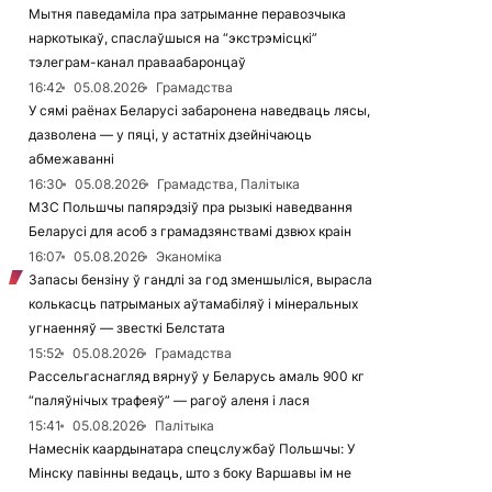
Мытня паведаміла пра затрыманне перавозчыка
наркотыкаў, спаслаўшыся на “экстрэмісцкі”
тэлеграм-канал праваабаронцаў
16:42
05.08.2026
Грамадства
У сямі раёнах Беларусі забаронена наведваць лясы,
дазволена — у пяці, у астатніх дзейнічаюць
абмежаванні
16:30
05.08.2026
Грамадства, Палітыка
МЗС Польшчы папярэдзіў пра рызыкі наведвання
Беларусі для асоб з грамадзянствамі дзвюх краін
16:07
05.08.2026
Эканоміка
Запасы бензіну ў гандлі за год зменшыліся, вырасла
колькасць патрыманых аўтамабіляў і мінеральных
угнаенняў — звесткі Белстата
15:52
05.08.2026
Грамадства
Рассельгаснагляд вярнуў у Беларусь амаль 900 кг
“паляўнічых трафеяў” — рагоў аленя і лася
15:41
05.08.2026
Палітыка
Намеснік каардынатара спецслужбаў Польшчы: У
Мінску павінны ведаць, што з боку Варшавы ім не