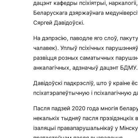
дацэнт кафедры псіхіятрыі, наркалогіі,
Беларускага дзяржаўнага медуніверс
Сяргей Давідоўскі.
На дэпрэсію, паводле яго слоў, пакут
чалавек). Уплыў псіхічных парушэння
развіцця розных саматычных парушэн
анкалагічных, адзначыў дацэнт БДМУ.
Давідоўскі падкрэсліў, што ў краіне
псіхатэрапеўтычную і псіхалагічную д
Пасля падзей 2020 года многія белару
некалькіх тыдняў пасля прэзідэнцкіх 
ізаляцыі правапарушальнікаў у Мінску
пратэстоўцам пасля вызвалення.