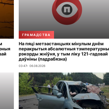
ГРАМАДСТВА
м
На пяці метэастанцыях мінулым днём
рныя
перакрытыя абсалютныя тэмпературн
вай
рэкорды жніўня, у тым ліку 121-гадовай
даўніны (падрабязна)
03:47
06.08.2026