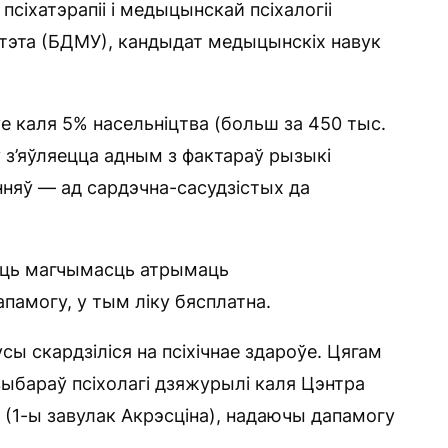
 псіхатэрапіі і медыцынскай псіхалогіі
ітэта (БДМУ), кандыдат медыцынскіх навук
уе каля 5% насельніцтва (больш за 450 тыс.
ў з’яўляецца адным з фактараў рызыкі
няў — ад сардэчна-сасудзістых да
 ёсць магчымасць атрымаць
апамогу, у тым ліку бясплатна.
сы скардзіліся на псіхічнае здароўе. Цягам
выбараў псіхолагі дзяжурылі каля Цэнтра
 (1-ы завулак Акрэсціна), надаючы дапамогу