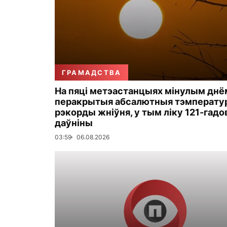
ГРАМАДСТВА
На пяці метэастанцыях мінулым днё
перакрытыя абсалютныя тэмперату
рэкорды жніўня, у тым ліку 121-гадо
даўніны
03:59
06.08.2026