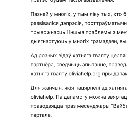
Пазней у многіх, у тым ліку тых, хто 
развіваліся дэпрэсія, посттраўматыч
трывожнасць і іншыя праблемы з ме
дыягнастуюць у многіх грамадзян, вы
Ад розных відаў хатняга гвалту церп
партнёра, сведчыць апытанне, правед
хатняга гвалту oliviahelp.org пры дап
Для жанчын, якія пацярпелі ад хатняга
oliviahelp. Па дапамогу можна звяртацц
праводзяцца праз месенджары “Вайбер
партале.