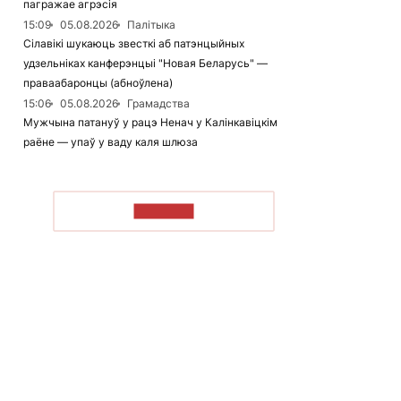
пагражае агрэсія
15:09
05.08.2026
Палітыка
Сілавікі шукаюць звесткі аб патэнцыйных
удзельніках канферэнцыі "Новая Беларусь" —
праваабаронцы (абноўлена)
15:06
05.08.2026
Грамадства
Мужчына патануў у рацэ Ненач у Калінкавіцкім
раёне — упаў у ваду каля шлюза
ЧЫТАЦЬ