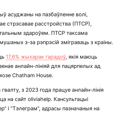
быў асуджаны на пазбаўленне волі,
нае стрэсавае расстройства (ПТСР),
нтальным здароўем. ПТСР таксама
мушаных з-за рэпрэсій эміграваць з краіны.
яць
17,6% жыхарак гарадоў
, якія маюць
зенае анлайн-лініяй для пацярпелых ад
амозе Chatham House.
 гвалту, з 2023 года працуе анлайн-лінія
а на сайт oliviahelp. Кансультацыі
“ і “Тэлеграм”, адрасы пазначаныя на