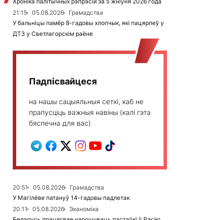
Хроніка палітычных рэпрэсій за 5 жніўня 2026 года
21:15
05.08.2026
Грамадства
У бальніцы памёр 8-гадовы хлопчык, які пацярпеў у
ДТЗ у Светлагорскім раёне
Падпісвайцеся
на нашы сацыяльныя сеткі, каб не
прапусціць важныя навіны (калі гэта
бяспечна для вас)
20:51
05.08.2026
Грамадства
У Магілёве патануў 14-гадовы падлетак
20:11
05.08.2026
Эканоміка
Беларусь працягвае нарошчваць пастаўкі ў Расію