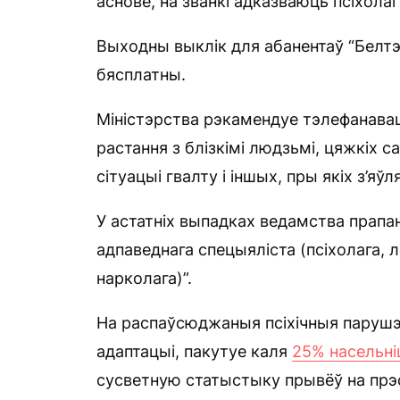
аснове, на званкі адказваюць псіхола
Выходны выклік для абанентаў “Белтэл
бясплатны.
Міністэрства рэкамендуе тэлефанавац
растання з блізкімі людзьмі, цяжкіх 
сітуацыі гвалту і іншых, пры якіх з’яў
У астатніх выпадках ведамства прапа
адпаведнага спецыяліста (псіхолага, л
нарколага)”.
На распаўсюджаныя псіхічныя парушэнн
адаптацыі, пакутуе каля
25% насельні
сусветную статыстыку прывёў на прэ