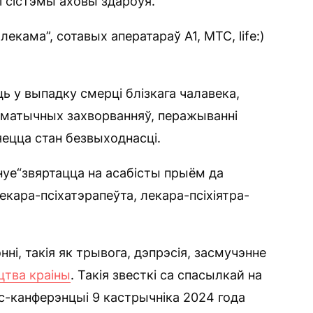
гі сістэмы аховы здароўя.
екама”, сотавых аператараў А1, МТС, life:)
ь у выпадку смерці блізкага чалавека,
саматычных захворванняў, перажыванні
ляецца стан безвыходнасці.
нуе“звяртацца на асабісты прыём да
екара-псіхатэрапеўта, лекара-псіхіятра-
і, такія як трывога, дэпрэсія, засмучэнне
цтва краіны
. Такія звесткі са спасылкай на
с-канферэнцыі 9 кастрычніка 2024 года