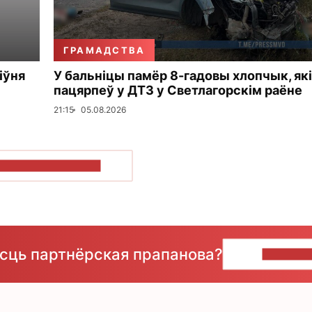
ГРАМАДСТВА
іўня
У бальніцы памёр 8-гадовы хлопчык, які
пацярпеў у ДТЗ у Светлагорскім раёне
21:15
05.08.2026
ПАКАЗАЦЬ БОЛЬШ
ёсць партнёрская прапанова?
НАПІШЫ