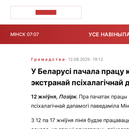
ПОЗІРК+
УСЕ НАВІНЫ
П
МІНСК 07:07
Грамадства
12.08.2025
19:12
У Беларусі пачала працу
экстранай псіхалагічнай 
12 жніўня,
П
о
зірк
.
Пра пачатак працы
псіхалагічнай дапамогі паведаміла Мі
З 12 па 17 жніўня лінія будзе працав