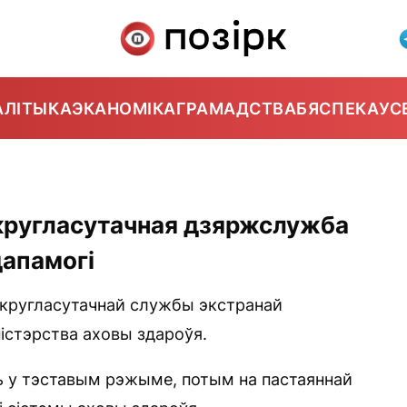
АЛІТЫКА
ЭКАНОМІКА
ГРАМАДСТВА
БЯСПЕКА
УС
 кругласутачная дзяржслужба
дапамогі
 кругласутачнай службы экстранай
ністэрства аховы здароўя.
аць у тэставым рэжыме, потым на пастаяннай