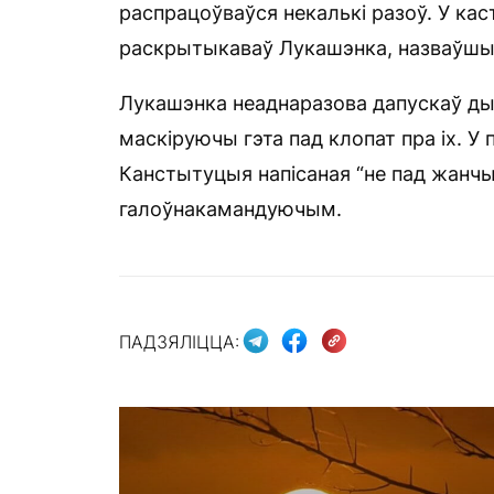
распрацоўваўся некалькі разоў. У кас
раскрытыкаваў Лукашэнка, назваўшы я
Лукашэнка неаднаразова дапускаў ды
маскіруючы гэта пад клопат пра іх. У 
Канстытуцыя напісаная “не пад жанч
галоўнакамандуючым.
ПАДЗЯЛІЦЦА: