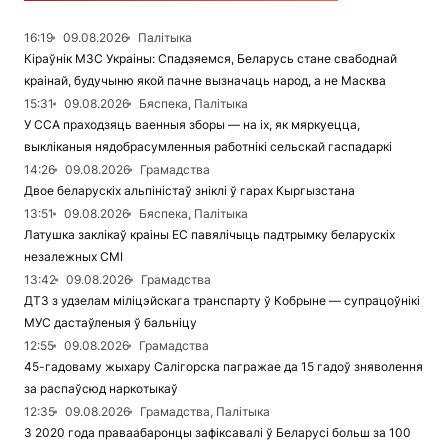
16:19
09.08.2026
Палітыка
Кіраўнік МЗС Украіны: Спадзяемся, Беларусь стане свабоднай
краінай, будучыню якой пачне вызначаць народ, а не Масква
15:31
09.08.2026
Бяспека, Палітыка
У ССА праходзяць ваенныя зборы — на іх, як мяркуецца,
выкліканыя нядобрасумленныя работнікі сельскай гаспадаркі
14:26
09.08.2026
Грамадства
Двое беларускіх альпіністаў зніклі ў гарах Кыргызстана
13:51
09.08.2026
Бяспека, Палітыка
Латушка заклікаў краіны ЕС павялічыць падтрымку беларускіх
незалежных СМІ
13:42
09.08.2026
Грамадства
ДТЗ з удзелам міліцэйскага транспарту ў Кобрыне — супрацоўнікі
МУС дастаўленыя ў бальніцу
12:55
09.08.2026
Грамадства
45-гадоваму жыхару Салігорска пагражае да 15 гадоў зняволення
за распаўсюд наркотыкаў
12:35
09.08.2026
Грамадства, Палітыка
З 2020 года праваабаронцы зафіксавалі ў Беларусі больш за 100