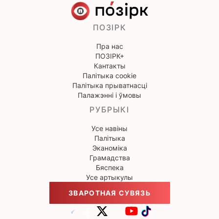
ПОЗІРК
Пра нас
ПОЗІРК+
Кантакты
Палітыка cookie
Палітыка прыватнасці
Палажэнні і ўмовы
РУБРЫКІ
Усе навіны
Палітыка
Эканоміка
Грамадства
Бяспека
Усе артыкулы
ЗВАРОТНАЯ СУВЯЗЬ