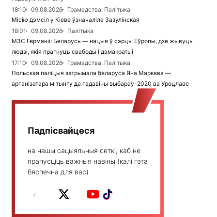
18:10
09.08.2026
Грамадства, Палітыка
Місію дэмсіл у Кіеве ўзначаліла Зазулінская
18:01
09.08.2026
Палітыка
МЗС Германіі: Беларусь — нацыя ў сэрцы Еўропы, дзе жывуць
людзі, якія прагнуць свабоды і дэмакратыі
17:10
09.08.2026
Грамадства, Палітыка
Польская паліцыя затрымала беларуса Яна Маркава —
арганізатара мітынгу да гадавіны выбараў-2020 ва Уроцлаве
Падпісвайцеся
на нашы сацыяльныя сеткі, каб не
прапусціць важныя навіны (калі гэта
бяспечна для вас)