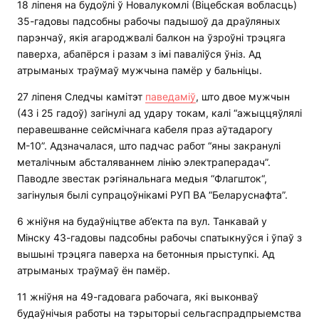
18 ліпеня на будоўлі ў Новалукомлі (Віцебская вобласць)
35-гадовы падсобны рабочы падышоў да драўляных
парэнчаў, якія агароджвалі балкон на ўзроўні трэцяга
паверха, абапёрся і разам з імі паваліўся ўніз. Ад
атрыманых траўмаў мужчына памёр у бальніцы.
27 ліпеня Следчы камітэт
паведаміў
, што двое мужчын
(43 і 25 гадоў) загінулі ад удару токам, калі “ажыццяўлялі
перавешванне сейсмічнага кабеля праз аўтадарогу
М-10”. Адзначалася, што падчас работ “яны закранулі
металічным абсталяваннем лінію электраперадач”.
Паводле звестак рэгіянальнага медыя “Флагшток“,
загінулыя былі супрацоўнікамі РУП ВА “Беларуснафта”.
6 жніўня на будаўніцтве аб’екта па вул. Танкавай у
Мінску 43-гадовы падсобны рабочы спатыкнуўся і ўпаў з
вышыні трэцяга паверха на бетонныя прыступкі. Ад
атрыманых траўмаў ён памёр.
11 жніўня на 49-гадовага рабочага, які выконваў
будаўнічыя работы на тэрыторыі сельгаспрадпрыемства