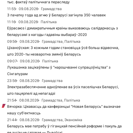
тыс. фактаў палітычнага пераследу
11:55
09.08.2026
Грамадства
З пачатку года ад агню ў Беларусі загінула 350 чалавек
11:16
09.08.2026
Палітыка
Еўрасаюз і дэмакратычныя краіны выказваюць салідарнасць з
беларусамі з нагоды гадавіны выбараў-2020
09:56
09.08.2026
Грамадства, Палітыка
Ціханоўская: З кожным годам становіцца ўсё больш відавочна,
што 2020-ты незваротна змяніў Беларусь
09:07
09.08.2026
Палітыка
Лукашэнка зацікаўлены ў "нарошчванні супрацоўніцтва" з
Сінгапурам
23:56
08.08.2026
Грамадства
Электразабеспячэнне адноўленае ва ўсіх паселішчах Беларусі,
што пацярпелі ад непагадзі
21:54
08.08.2026
Грамадства, Палітыка
Вячорка: Цікавасць да канферэнцыі "Новая Беларусь" вызначае
нашу суб'ектнасць
21:44
08.08.2026
Грамадства, Эканоміка
Беларусь мае патрэбу ў гіганцкай пенсійнай рэформе і пакуль да
яе зусім не гатовая — Львоўскі