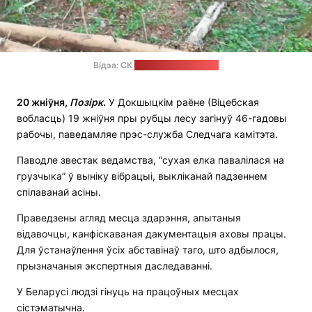
Відэа: СК
Скрыншот: “Позірк”
20 жніўня,
Позірк
.
У Докшыцкім раёне (Віцебская
вобласць) 19 жніўня пры рубцы лесу загінуў 46-гадовы
рабочы, паведамляе прэс-служба Следчага камітэта.
Паводле звестак ведамства, “сухая елка павалілася на
грузчыка” ў выніку вібрацыі, выкліканай падзеннем
спілаванай асіны.
Праведзены агляд месца здарэння, апытаныя
відавочцы, канфіскаваная дакументацыя аховы працы.
Для ўстанаўлення ўсіх абставінаў таго, што адбылося,
прызначаныя экспертныя даследаванні.
У Беларусі людзі гінуць на працоўных месцах
сістэматычна.