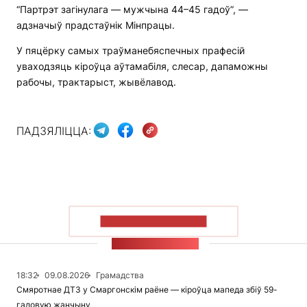
“Партрэт загінулага — мужчына 44–45 гадоў”, —
адзначыў прадстаўнік Мінпрацы.
У пяцёрку самых траўманебяспечных прафесій
уваходзяць кіроўца аўтамабіля, слесар, дапаможны
рабочы, трактарыст, жывёлавод.
ПАДЗЯЛІЦЦА:
ПАКАЗАЦЬ БОЛЬШ
СТУЖКА НАВІН
18:32
09.08.2026
Грамадства
Смяротнае ДТЗ у Смаргонскім раёне — кіроўца мапеда збіў 59-
гадовую жанчыну