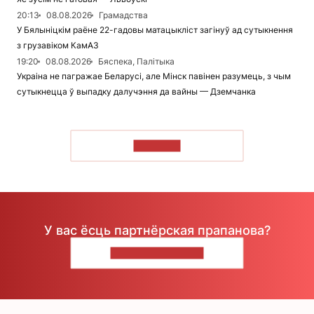
20:13
08.08.2026
Грамадства
У Бялыніцкім раёне 22-гадовы матацыкліст загінуў ад сутыкнення
з грузавіком КамАЗ
19:20
08.08.2026
Бяспека, Палітыка
Украіна не пагражае Беларусі, але Мінск павінен разумець, з чым
сутыкнецца ў выпадку далучэння да вайны — Дземчанка
ЧЫТАЦЬ
У вас ёсць партнёрская прапанова?
НАПІШЫЦЕ НАМ