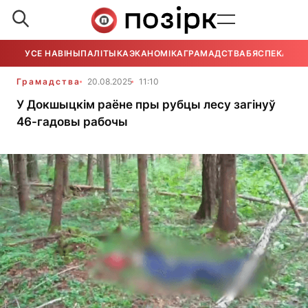
УСЕ НАВІНЫ
ПАЛІТЫКА
ЭКАНОМІКА
ГРАМАДСТВА
БЯСПЕКА
УСЕ
Грамадства
20.08.2025
11:10
У Докшыцкім раёне пры рубцы лесу загінуў
46-гадовы рабочы