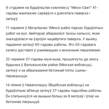
9 студзеня на будаўніцтве комплексу “Мінск-Свет” 41-
гадовы мантажнік сарваўся з дзясятага паверха і
загінуў.
11 чэрвеня ў Мачулішчах (Мінскі раён) падчас будаўнічых
работ на вул. Авіятараў абарваліся тросы калыскі, якая
знаходзілася на ўзроўні чацвёртага паверха. У выніку
падзення загінуў 65-гадовы рабочы. Яго 50-гадовага
калегу даставілі ў рэанімацыю з множнымі пераломамі.
22 чэрвеня 37-гадовы мужчына, прыцягнуты да зносу
будынка ў Валожынскім раёне (Мінская вобласць),
загінуў з-за абвальвання бетоннай пліты сцяны-
перакрыцця.
14 ліпеня ў Наваполацку (Віцебская вобласць) на
будаўнічым аб’екце загінуў 27-гадовы падсобны рабочы.
Ён спатыкнуўся на вышыні больш за 8 метраў і ўпаў на
бетоннае пакрыццё.