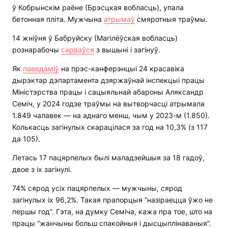
ў Кобрынскім раёне (Брэсцкая вобласць), упала
бетонная пліта. Мужчына
атрымаў
смяротныя траўмы.
14 жніўня ў Бабруйску (Магілёўская вобласць)
рознарабочы
сарваўся
з вышыні і загінуў.
Як
паведаміў
на прэс-канферэнцыі 24 красавіка
дырэктар дэпартамента дзяржаўнай інспекцыі працы
Міністэрства працы і сацыяльнай абароны Аляксандр
Семіч, у 2024 годзе траўмы на вытворчасці атрымала
1.849 чалавек — на аднаго менш, чым у 2023-м (1.850).
Колькасць загінулых скарацілася за год на 10,3% (з 117
да 105).
Летась 17 пацярпелых былі маладзейшыя за 18 гадоў,
двое з іх загінулі.
74% сярод усіх пацярпелых — мужчыны, сярод
загінулых іх 96,2%. Такая прапорцыя “назіраецца ўжо не
першы год”. Гэта, на думку Семіча, кажа пра тое, што на
працы “жанчыны больш спакойныя і дысцыплінаваныя”.