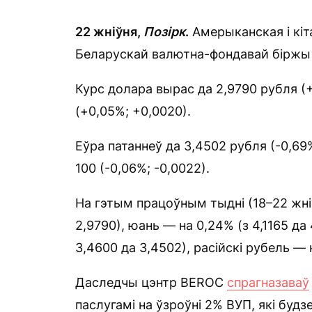
22 жніўня,
Позірк
.
Амерыканская і кіт
Беларускай валютна-фондавай біржы 
Курс долара вырас да 2,9790 рубля (+
(+0,05%; +0,0020).
Еўра патаннеў да 3,4502 рубля (-0,69%
100 (-0,06%; -0,0022).
На гэтым працоўным тыдні (18–22 жніў
2,9790), юань — на 0,24% (з 4,1165 да 
3,4600 да 3,4502), расійскі рубель — н
Даследчы цэнтр BEROC
спрагназаваў
паслугамі на ўзроўні 2% ВУП, які буд