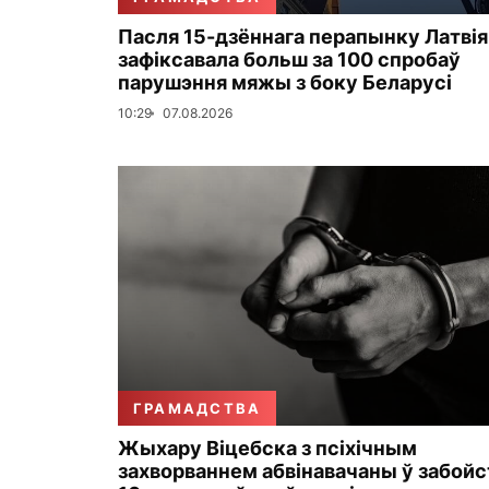
Пасля 15-дзённага перапынку Латвія
зафіксавала больш за 100 спробаў
парушэння мяжы з боку Беларусі
10:29
07.08.2026
ГРАМАДСТВА
Жыхару Віцебска з псіхічным
захворваннем абвінавачаны ў забойс