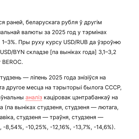
я раней, беларускага рубля ў другім
альнай валюты за 2025 год у тэрмінах
1–3%. Пры руху курсу USD/RUB да ўзроўню
USD/BYN складзе [па выніках года] 3,1–3,2
ў BEROC.
тудзень — ліпень 2025 года знізіўся на
эта другое месца на тэрыторыі былога СССР,
аўнальны
аналіз
каціровак цэнтрабанкаў на
га (па выніках студзеня, студзеня — лютага,
авіка, студзеня — траўня, студзеня —
-8,54%, -10,25%, -12,16%, -13,7%, -14,6%).