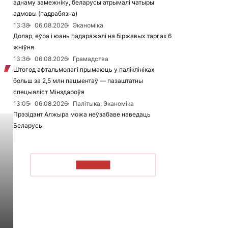
аднаму замежніку, беларусы атрымалі чатыры
адмовы (падрабязна)
13:38
06.08.2026
Эканоміка
Долар, еўра і юань падаражэлі на біржавых таргах 6
жніўня
13:36
06.08.2026
Грамадства
Штогод афтальмолагі прымаюць у паліклініках
больш за 2,5 млн пацыентаў — пазаштатны
спецыяліст Мінздароўя
13:05
06.08.2026
Палітыка, Эканоміка
Прэзідэнт Алжыра можа неўзабаве наведаць
Беларусь
ЧЫТАЦЬ