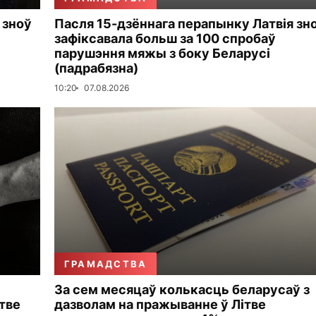
 зноў
Пасля 15-дзённага перапынку Латвія зн
зафіксавала больш за 100 спробаў
парушэння мяжы з боку Беларусі
(падрабязна)
10:20
07.08.2026
ГРАМАДСТВА
За сем месяцаў колькасць беларусаў з
тве
дазволам на пражыванне ў Літве