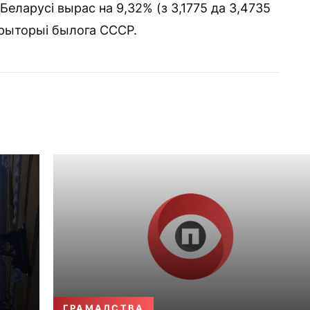
Беларусі вырас на 9,32% (з 3,1775 да 3,4735
эрыторыі былога СССР.
ГРАМАДСТВА