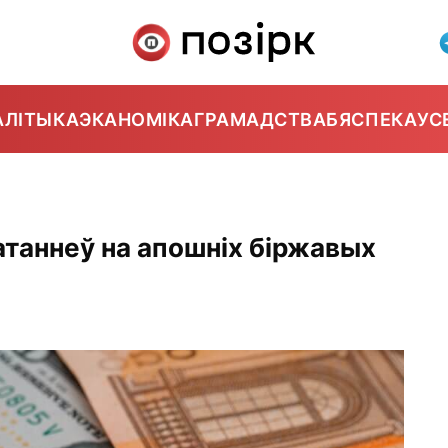
АЛІТЫКА
ЭКАНОМІКА
ГРАМАДСТВА
БЯСПЕКА
УС
атаннеў на апошніх біржавых