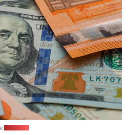
а:
freepik.com