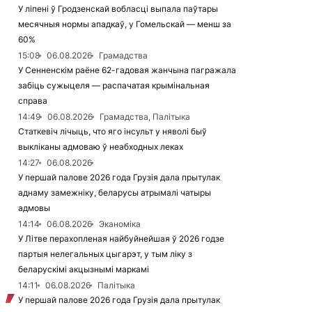
У ліпені ў Гродзенскай вобласці выпала паўтары
месячныя нормы ападкаў, у Гомельскай — менш за
60%
15:08
06.08.2026
Грамадства
У Сенненскім раёне 62-гадовая жанчына пагражала
забіць сужыцеля — распачатая крымінальная
справа
14:49
06.08.2026
Грамадства, Палітыка
Статкевіч лічыць, что яго інсульт у няволі быў
выкліканы адмоваю ў неабходных леках
14:27
06.08.2026
У першай палове 2026 года Грузія дала прытулак
аднаму замежніку, беларусы атрымалі чатыры
адмовы
14:14
06.08.2026
Эканоміка
У Літве перахопленая найбуйнейшая ў 2026 годзе
партыя нелегальных цыгарэт, у тым ліку з
беларускімі акцызнымі маркамі
14:11
06.08.2026
Палітыка
У першай палове 2026 года Грузія дала прытулак