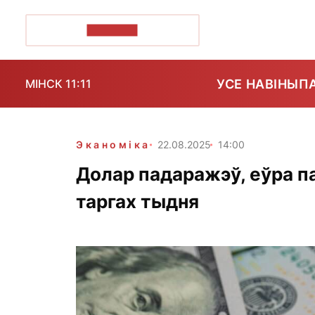
ПОЗІРК+
УСЕ НАВІНЫ
П
МІНСК 11:11
Эканоміка
22.08.2025
14:00
Долар падаражэў, еўра п
таргах тыдня