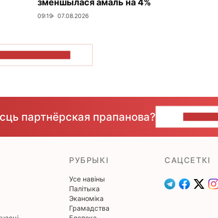
зменшылася амаль на 4%
09:19
07.08.2026
ПАКАЗАЦЬ БОЛЬШ
ёсць партнёрская прапанова?
НАПІШЫ
РУБРЫКІ
САЦСЕТКІ
Усе навіны
Палітыка
Эканоміка
Грамадства
насці
Бяспека