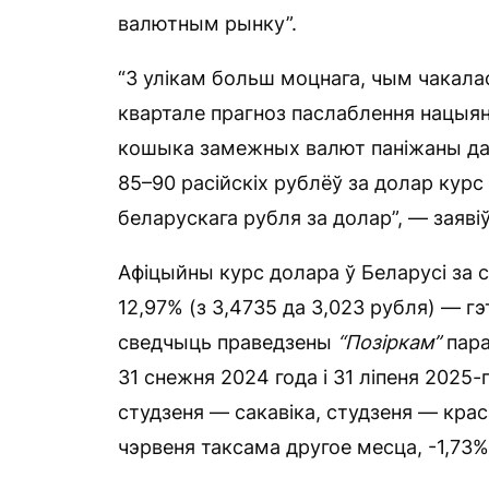
валютным рынку”.
“З улікам больш моцнага, чым чакалас
квартале прагноз паслаблення нацыян
кошыка замежных валют паніжаны да 
85–90 расійскіх рублёў за долар курс 
беларускага рубля за долар”, — заяві
Афіцыйны курс долара ў Беларусі за с
12,97% (з 3,4735 да 3,023 рубля) — г
сведчыць праведзены
“Позіркам”
пар
31 снежня 2024 года і 31 ліпеня 2025-
студзеня — сакавіка, студзеня — крас
чэрвеня таксама другое месца, -1,73%, 