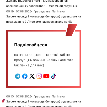
Жыхару Віцебска з псіхічным захворваннем
абвінавачаны ў забойстве 10-месячнай дзяўчынкі
09:19
07.08.2026
Грамадства, Палітыка
За сем месяцаў колькасць беларусаў з дазволам на
пражыванне ў Літве зменшылася амаль на 4%
Падпісвайцеся
на нашы сацыяльныя сеткі, каб не
прапусціць важныя навіны (калі гэта
бяспечна для вас)
09:17
07.08.2026
Грамадства, Палітыка
За сем месяцаў колькасць беларусаў з дазволам на
пражыванне ў Літве зменшылася амаль на 4%