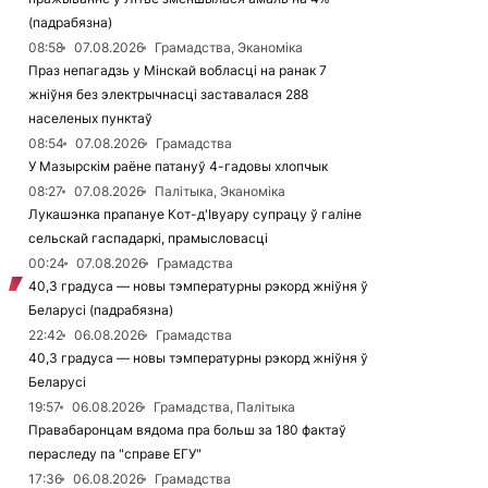
(падрабязна)
08:58
07.08.2026
Грамадства, Эканоміка
Праз непагадзь у Мінскай вобласці на ранак 7
жніўня без электрычнасці заставалася 288
населеных пунктаў
08:54
07.08.2026
Грамадства
У Мазырскім раёне патануў 4-гадовы хлопчык
08:27
07.08.2026
Палітыка, Эканоміка
Лукашэнка прапануе Кот-д'Івуару супрацу ў галіне
сельскай гаспадаркі, прамысловасці
00:24
07.08.2026
Грамадства
40,3 градуса — новы тэмпературны рэкорд жніўня ў
Беларусі (падрабязна)
22:42
06.08.2026
Грамадства
40,3 градуса — новы тэмпературны рэкорд жніўня ў
Беларусі
19:57
06.08.2026
Грамадства, Палітыка
Правабаронцам вядома пра больш за 180 фактаў
пераследу па "справе ЕГУ"
17:36
06.08.2026
Грамадства