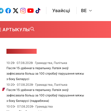
Увайсці
BE
Е АРТЫКУЛЫ
СТУЖКА НАВІН
10:29
07.08.2026
Грамадства, Палітыка
Пасля 15-дзённага перапынку Латвія зноў
зафіксавала больш за 100 спробаў парушэння мяжы
з боку Беларусі
10:20
07.08.2026
Грамадства, Палітыка
Пасля 15-дзённага перапынку Латвія зноў
зафіксавала больш за 100 спробаў парушэння мяжы
з боку Беларусі (падрабязна)
10:03
07.08.2026
Грамадства