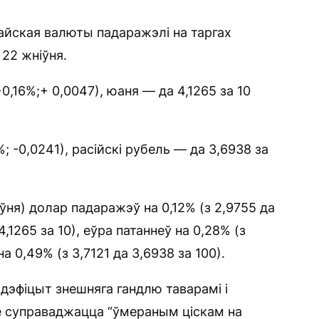
айская валюты падаражэлі на таргах
22 жніўня.
0,16%;+ 0,0047), юаня — да 4,1265 за 10
; -0,0241), расійскі рубель — да 3,6938 за
ня) долар падаражэў на 0,12% (з 2,9755 да
4,1265 за 10), еўра патаннеў на 0,28% (з
а 0,49% (з 3,7121 да 3,6938 за 100).
дэфіцыт знешняга гандлю таварамі і
зе суправаджацца “ўмераным ціскам на