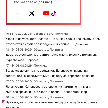
это безопасно для вас)
19:14
08.08.2026
Безопасность, Политика
Украина не угрожает Беларуси, но Минск должен понимать, с чем
столкнется в случае присоединения к войне — Демченко
18:46
08.08.2026
Общество, Политика
Дедок за жесткую люстрацию после смены власти в Беларуси,
Турарбекова — против
17:43
08.08.2026
Политика
Беларусь до сих пор не уведомила Euronews о признании
телеканала "экстремистским" и не аргументировала решение
17:08
08.08.2026
Общество, Политика
Легализация белорусов, увековечение памяти понятны для
мирного времени, но в Украине война — посол Чорногор
16:32
08.08.2026
Общество, Политика
Нужны идеи, чтобы расшевелить белорусов за рубежом, считает
Лебедько