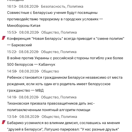
16:13
08.08.2026
Безопасность, Политика
Совместные с Беларусью учения будут посвящены
противодействию терроризму в городских условиях —
Минобороны Китая
15:53
08.08.2026
Общество, Политика
Конференция "Новая Беларусь" всегда приводит к "смене политик"
— Барковский
15:22
08.08.2026
Общество, Политика
В войне против Украины с российской стороны погибло уже более
500 белорусов — Кабанчук
14:58
08.08.2026
Общество
Ребенок становится гражданином Беларуси независимо от места
рождения, если хоть один его родитель имеет белорусское
гражданство — МВД
14:16
08.08.2026
Общество, Политика
Тихановская призвала правозащитников дать экс-
политзаключенным понятный алгоритм помощи
13:54
08.08.2026
Общество, Политика
Бабарико усомнился во влиянии демсил, сославшись на мнения
"друзей в Беларуси", Латушко парировал: "У нас разные друзья"