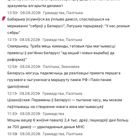
зразумелы алгарытм дапамогі
13:50
08.08.2026
Грамадства, Палітыка
Бабарыка ўсумніўся ва ўплыве дэмсіл, спаслаўшыся на
меркаванні "сяброў у Беларусі", Латушка парыраваў: "У нас розныя
сябры"
13:15
08.08.2026
Грамадства, Палітыка
Севярынец: Трэба мець каманды, гатовыя пры магчымасці
правесці ў рэгіёнах Беларусі "ад акцый і новых вырабаў да
рэформаў"
12:54
08.08.2026
Палітыка, Эканоміка
Беларусь могуць падключыць да рэалізацыі праекта першага
грузавога чыгуначнага маршруту паміж РФ і Пакістанам
(дапоўнена)
12:13
08.08.2026
Грамадства, Палітыка
Ціханоўская: Перамены ў Беларусі — пытанне часу, мы можам
паўплываць на стварэнне новага акна магчымасцяў
11:30
08.08.2026
Грамадства
Моцны вецер 6 жніўня паваліў 2,4 тыс. дрэў, пашкодзіў дахі больш
за 700 дамоў — удакладненыя даныя МНС
10:58
08.08.2026
Грамадства, Палітыка