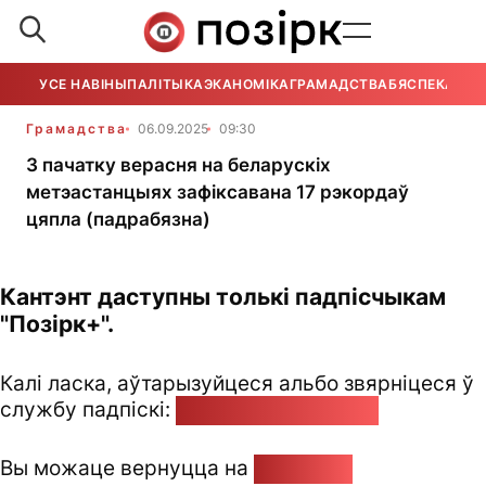
УСЕ НАВІНЫ
ПАЛІТЫКА
ЭКАНОМІКА
ГРАМАДСТВА
БЯСПЕКА
УСЕ
Грамадства
06.09.2025
09:30
З пачатку верасня на беларускіх
метэастанцыях зафіксавана 17 рэкордаў
цяпла (падрабязна)
Кантэнт даступны толькі падпісчыкам
"Позірк+".
Калі ласка, аўтарызуйцеся альбо звярніцеся ў
службу падпіскі:
pozirk@pozirk.online
Вы можаце вернуцца на
Галоўную