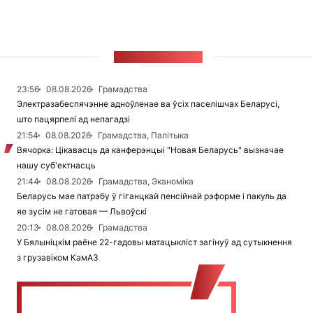
СТУЖКА НАВІН
23:56
08.08.2026
Грамадства
Электразабеспячэнне адноўленае ва ўсіх паселішчах Беларусі,
што пацярпелі ад непагадзі
21:54
08.08.2026
Грамадства, Палітыка
Вячорка: Цікавасць да канферэнцыі "Новая Беларусь" вызначае
нашу суб'ектнасць
21:44
08.08.2026
Грамадства, Эканоміка
Беларусь мае патрэбу ў гіганцкай пенсійнай рэформе і пакуль да
яе зусім не гатовая — Львоўскі
20:13
08.08.2026
Грамадства
У Бялыніцкім раёне 22-гадовы матацыкліст загінуў ад сутыкнення
з грузавіком КамАЗ