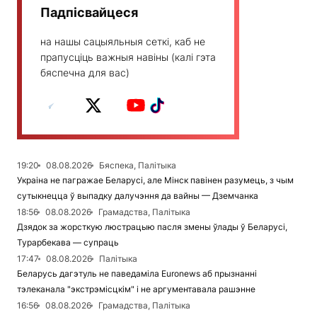
Падпісвайцеся
на нашы сацыяльныя сеткі, каб не
прапусціць важныя навіны (калі гэта
бяспечна для вас)
19:20
08.08.2026
Бяспека, Палітыка
Украіна не пагражае Беларусі, але Мінск павінен разумець, з чым
сутыкнецца ў выпадку далучэння да вайны — Дземчанка
18:56
08.08.2026
Грамадства, Палітыка
Дзядок за жорсткую люстрацыю пасля змены ўлады ў Беларусі,
Турарбекава — супраць
17:47
08.08.2026
Палітыка
Беларусь дагэтуль не паведаміла Euronews аб прызнанні
тэлеканала "экстрэмісцкім" і не аргументавала рашэнне
16:56
08.08.2026
Грамадства, Палітыка