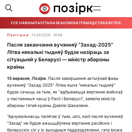
УСЕ НАВІНЫ
ПАЛІТЫКА
ЭКАНОМІКА
ГРАМАДСТВА
БЯСПЕКА
УСЕ
Палітыка
15.09.2025
16:48
Пасля заканчэння вучэнняў “Захад-2025”
Літва некалькі тыдняў будзе назіраць за
сітуацыяй у Беларусі — міністр абароны
краіны
15 верасня,
Позірк
.
Пасля завяршэння актыўнай фазы
вучэнняў “Захад-2025” Літва яшчэ “некалькі тыдняў”
будзе сачыць за тым, як “адбываецца вяртанне войскаў
у пастаянныя часці ў Расіі і Беларусі”, заявіла міністр
абароны гэтай краіны Давіле Шакалене.
“Адчувальнасць палягае ў тым, што, калі пасля вучэнняў
“Захад” не будзе ажыццёўлена вяртанне расійскіх і
беларускіх сіл у іх зыходныя падраздзяленні, гэта можа