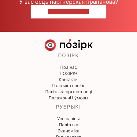
У вас ёсць партнёрская прапанова?
НАПІШЫЦЕ НАМ
ПОЗІРК
Пра нас
ПОЗІРК+
Кантакты
Палітыка cookie
Палітыка прыватнасці
Палажэнні і ўмовы
РУБРЫКІ
Усе навіны
Палітыка
Эканоміка
Грамадства