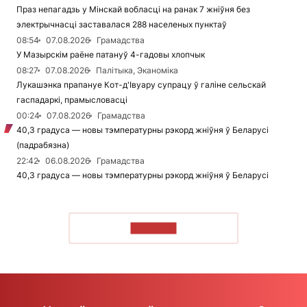
Праз непагадзь у Мінскай вобласці на ранак 7 жніўня без
электрычнасці заставалася 288 населеных пунктаў
08:54
07.08.2026
Грамадства
У Мазырскім раёне патануў 4-гадовы хлопчык
08:27
07.08.2026
Палітыка, Эканоміка
Лукашэнка прапануе Кот-д'Івуару супрацу ў галіне сельскай
гаспадаркі, прамысловасці
00:24
07.08.2026
Грамадства
40,3 градуса — новы тэмпературны рэкорд жніўня ў Беларусі
(падрабязна)
22:42
06.08.2026
Грамадства
40,3 градуса — новы тэмпературны рэкорд жніўня ў Беларусі
ЧЫТАЦЬ