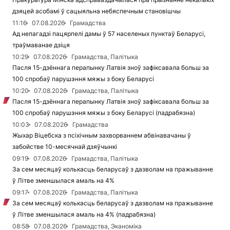
дзяцей асобамі ў сацыяльна небяспечным становішчы
11:16
07.08.2026
Грамадства
Ад непагадзі пацярпелі дамы ў 57 населеных пунктаў Беларусі,
траўмаванае дзіця
10:29
07.08.2026
Грамадства, Палітыка
Пасля 15-дзённага перапынку Латвія зноў зафіксавала больш за
100 спробаў парушэння мяжы з боку Беларусі
10:20
07.08.2026
Грамадства, Палітыка
Пасля 15-дзённага перапынку Латвія зноў зафіксавала больш за
100 спробаў парушэння мяжы з боку Беларусі (падрабязна)
10:03
07.08.2026
Грамадства
Жыхар Віцебска з псіхічным захворваннем абвінавачаны ў
забойстве 10-месячнай дзяўчынкі
09:19
07.08.2026
Грамадства, Палітыка
За сем месяцаў колькасць беларусаў з дазволам на пражыванне
ў Літве зменшылася амаль на 4%
09:17
07.08.2026
Грамадства, Палітыка
За сем месяцаў колькасць беларусаў з дазволам на пражыванне
ў Літве зменшылася амаль на 4% (падрабязна)
08:58
07.08.2026
Грамадства, Эканоміка