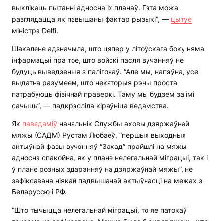
выклікаць пытанні адносна іх планаў. Гэта можа
разглядацца як павышаны фактар рызыкі”, —
цытуе
міністра Delfi.
Шакалене адзначыла, што цяпер у літоўскага боку няма
інфармацыі пра тое, што войскі пасля вучэнняў не
будуць выведзеныя з палігонаў. “Але мы, напэўна, усе
выдатна разумеем, што некаторыя рэчы проста
патрабуюць фізічнай праверкі. Таму мы будзем за імі
сачыць”, — падкрэсліла кіраўніца ведамства.
Як
паведаміў
начальнік Службы аховы дзяржаўнай
мяжы (САДМ) Рустам Любаеў, “першыя выходныя
актыўнай фазы вучэнняў “Захад” прайшлі на мяжы
адносна спакойна, як у плане нелегальнай міграцыі, так і
ў плане розных здарэнняў на дзяржаўнай мяжы”, не
зафіксавана ніякай падвышанай актыўнасці на межах з
Беларуссю і РФ.
“Што тычыцца нелегальнай міграцыі, то яе патокаў