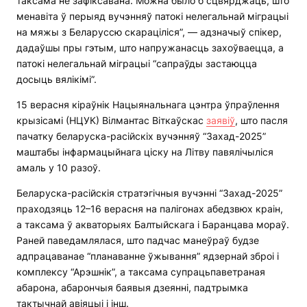
таксама не зафіксавана. Можна было б сцвярджаць, што
менавіта ў перыяд вучэнняў патокі нелегальнай міграцыі
на мяжы з Беларуссю скараціліся”, — адзначыў спікер,
дадаўшы пры гэтым, што напружанасць захоўваецца, а
патокі нелегальнай міграцыі “сапраўды застаюцца
досыць вялікімі”.
15 верасня кіраўнік Нацыянальнага цэнтра ўпраўлення
крызісамі (НЦУК) Вілмантас Віткаўскас
заявіў
, што пасля
пачатку беларуска-расійскіх вучэнняў “Захад-2025”
маштабы інфармацыйнага ціску на Літву павялічыліся
амаль у 10 разоў.
Беларуска-расійскія стратэгічныя вучэнні “Захад-2025”
праходзяць 12–16 верасня на палігонах абедзвюх краін,
а таксама ў акваторыях Балтыйскага і Баранцава мораў.
Раней паведамлялася, што падчас манеўраў будзе
адпрацаванае “планаванне ўжывання” ядзернай зброі і
комплексу “Арэшнік”, а таксама супрацьпаветраная
абарона, абарончыя баявыя дзеянні, падтрымка
тактычнай авіяцыі і інш.