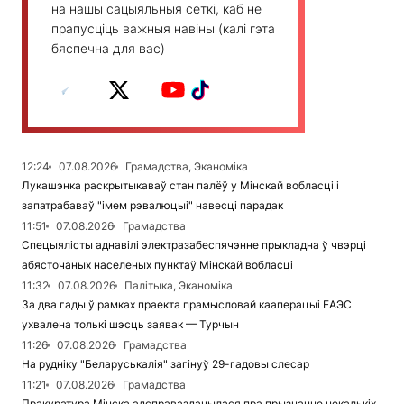
на нашы сацыяльныя сеткі, каб не
прапусціць важныя навіны (калі гэта
бяспечна для вас)
12:24
07.08.2026
Грамадства, Эканоміка
Лукашэнка раскрытыкаваў стан палёў у Мінскай вобласці і
запатрабаваў "імем рэвалюцыі" навесці парадак
11:51
07.08.2026
Грамадства
Спецыялісты аднавілі электразабеспячэнне прыкладна ў чвэрці
абясточаных населеных пунктаў Мінскай вобласці
11:32
07.08.2026
Палітыка, Эканоміка
За два гады ў рамках праекта прамысловай кааперацыі ЕАЭС
ухвалена толькі шэсць заявак — Турчын
11:26
07.08.2026
Грамадства
На рудніку "Беларуськалія" загінуў 29-гадовы слесар
11:21
07.08.2026
Грамадства
Пракуратура Мінска адсправаздачылася пра прызнанне некалькіх