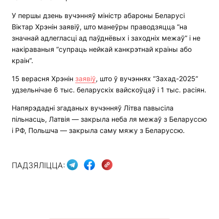
У першы дзень вучэнняў міністр абароны Беларусі
Віктар Хрэнін заявіў, што манеўры праводзяцца “на
значнай адлегласці ад паўднёвых і заходніх межаў” і не
накіраваныя “супраць нейкай канкрэтнай краіны або
краін”.
15 верасня Хрэнін
заявіў
, што ў вучэннях “Захад-2025”
удзельнічае 6 тыс. беларускіх вайскоўцаў і 1 тыс. расіян.
Напярэдадні згаданых вучэнняў Літва павысіла
пільнасць, Латвія — закрыла неба ля межаў з Беларуссю
і РФ, Польшча — закрыла саму мяжу з Беларуссю.
ПАДЗЯЛІЦЦА: