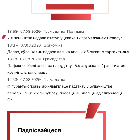
ПАКАЗАЦЬ БОЛЬШ
СТУЖКА НАВІН
13:58
07.08.2026
Грамадства, Палітыка
У ліпені Літва надала статус уцекача 12 грамадзянам Беларусі
13:37
07.08.2026
Эканоміка
Долар, еўра і юань падаражэлі на апошніх біржавых таргах тыдня
13:18
07.08.2026
Грамадства
Па факце гібелі слесара на рудніку "Беларуськалія" распачатая
крымінальная справа
12:53
07.08.2026
Грамадства
Фігуранты справы аб нявыплаце падаткаў у будаўніцтве
пералічылі 31,2 млн рублёў, просяць вызваліць ад адказнасці —
СК
Падпісвайцеся