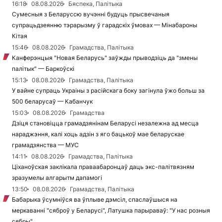
16:18
08.08.2026
Бяспека, Палітыка
Сумесныя з Беларуссю вучэнні будуць прысвечаныя
супрацьдзеянню тэрарызму ў гарадскіх ўмовах — Мінабароны
Кітая
15:46
08.08.2026
Грамадства, Палітыка
Канферэнцыя "Новая Беларусь" заўжды прыводзіць да "змены
палітык" — Баркоўскі
15:13
08.08.2026
Грамадства, Палітыка
У вайне супраць Украіны з расійскага боку загінула ўжо больш за
500 беларусаў — Кабанчук
15:03
08.08.2026
Грамадства
Дзіця становіцца грамадзянінам Беларусі незалежна ад месца
нараджэння, калі хоць адзін з яго бацькоў мае беларускае
грамадзянства — МУС
14:11
08.08.2026
Грамадства, Палітыка
Ціханоўская заклікала праваабаронцаў даць экс-палітвязням
зразумелы алгарытм дапамогі
13:50
08.08.2026
Грамадства, Палітыка
Бабарыка ўсумніўся ва ўплыве дэмсіл, спаслаўшыся на
меркаванні "сяброў у Беларусі", Латушка парыраваў: "У нас розныя
сябры"