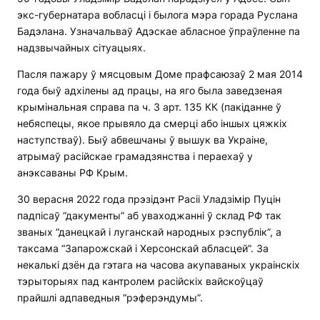
экс-губернатара вобласці і былога мэра горада Руслана
Бадэлана. Узначальваў Адэскае абласное ўпраўленне па
надзвычайных сітуацыях.
Пасля пажару ў мясцовым Доме прафсаюзаў 2 мая 2014
года быў адхілены ад працы, на яго была заведзеная
крымінальная справа па ч. 3 арт. 135 КК (пакіданне ў
небяспецы, якое прывяло да смерці або іншых цяжкіх
наступстваў). Быў абвешчаны ў вышук ва Украіне,
атрымаў расійскае грамадзянства і пераехаў у
анэксаваны РФ Крым.
30 верасня 2022 года прэзідэнт Расіі Уладзімір Пуцін
падпісаў “дакументы” аб уваходжанні ў склад РФ так
званых “данецкай і луганскай народных рэспублік”, а
таксама “Запарожскай і Херсонскай абласцей”. За
некалькі дзён да гэтага на часова акупаваных украінскіх
тэрыторыях пад кантролем расійскіх вайскоўцаў
прайшлі адпаведныя “рэферэндумы”.