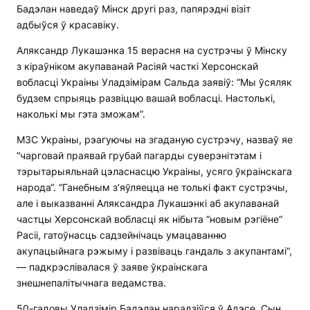
Бадэлан наведаў Мінск другі раз, папярэдні візіт
адбыўся ў красавіку.
Аляксандр Лукашэнка 15 верасня на сустрэчы ў Мінску
з кіраўніком акупаванай Расіяй часткі Херсонскай
вобласці Украіны Уладзімірам Сальда заявіў: “Мы ўсяляк
будзем спрыяць развіццю вашай вобласці. Настолькі,
наколькі мы гэта зможам”.
МЗС Украіны, рэагуючы на згаданую сустрэчу, назваў яе
“чарговай праявай грубай пагарды суверэнітэтам і
тэрытарыяльнай цэласнасцю Украіны, усяго ўкраінскага
народа“. “Ганебным з’яўляецца не толькі факт сустрэчы,
але і выказванні Аляксандра Лукашэнкі аб акупаванай
частцы Херсонскай вобласці як нібыта “новым рэгіёне“
Расіі, гатоўнасць садзейнічаць умацаванню
акупацыйнага рэжыму і развіваць гандаль з акупантамі“,
— падкрэслівалася ў заяве ўкраінскага
знешнепалітычнага ведамства.
50-гадовы Уладзімір Бадэлан нарадзіўся ў Адэсе. Сын