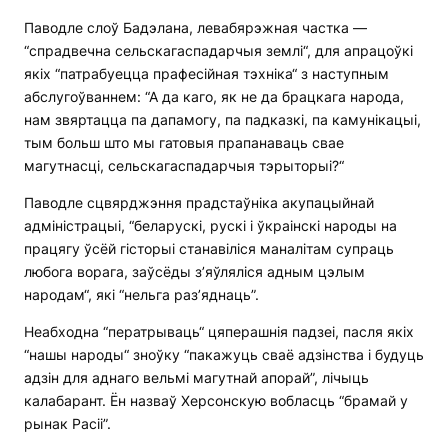
Паводле слоў Бадэлана, левабярэжная частка —
“спрадвечна сельскагаспадарчыя землі“, для апрацоўкі
якіх “патрабуецца прафесійная тэхніка“ з наступным
абслугоўваннем: “А да каго, як не да брацкага народа,
нам звяртацца па дапамогу, па падказкі, па камунікацыі,
тым больш што мы гатовыя прапанаваць свае
магутнасці, сельскагаспадарчыя тэрыторыі?“
Паводле сцвярджэння прадстаўніка акупацыйнай
адміністрацыі, “беларускі, рускі і ўкраінскі народы на
працягу ўсёй гісторыі станавіліся маналітам супраць
любога ворага, заўсёды з’яўляліся адным цэлым
народам“, які “нельга раз’яднаць”.
Неабходна “ператрываць“ цяперашнія падзеі, пасля якіх
“нашы народы“ зноўку “пакажуць сваё адзінства і будуць
адзін для аднаго вельмі магутнай апорай”, лічыць
калабарант. Ён назваў Херсонскую вобласць “брамай у
рынак Расіі”.