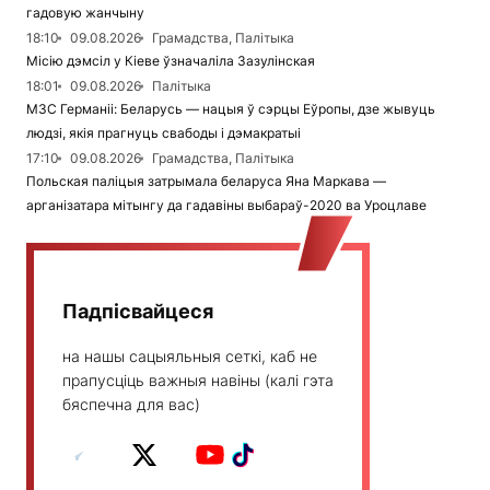
гадовую жанчыну
18:10
09.08.2026
Грамадства, Палітыка
Місію дэмсіл у Кіеве ўзначаліла Зазулінская
18:01
09.08.2026
Палітыка
МЗС Германіі: Беларусь — нацыя ў сэрцы Еўропы, дзе жывуць
людзі, якія прагнуць свабоды і дэмакратыі
17:10
09.08.2026
Грамадства, Палітыка
Польская паліцыя затрымала беларуса Яна Маркава —
арганізатара мітынгу да гадавіны выбараў-2020 ва Уроцлаве
Падпісвайцеся
на нашы сацыяльныя сеткі, каб не
прапусціць важныя навіны (калі гэта
бяспечна для вас)