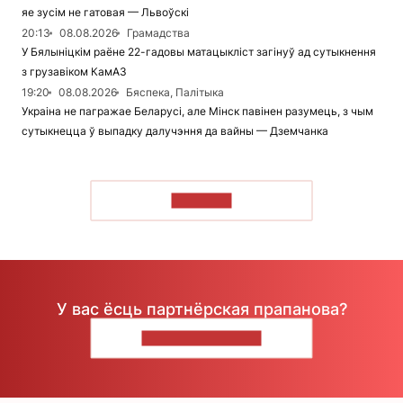
яе зусім не гатовая — Львоўскі
20:13
08.08.2026
Грамадства
У Бялыніцкім раёне 22-гадовы матацыкліст загінуў ад сутыкнення
з грузавіком КамАЗ
19:20
08.08.2026
Бяспека, Палітыка
Украіна не пагражае Беларусі, але Мінск павінен разумець, з чым
сутыкнецца ў выпадку далучэння да вайны — Дземчанка
ЧЫТАЦЬ
У вас ёсць партнёрская прапанова?
НАПІШЫЦЕ НАМ