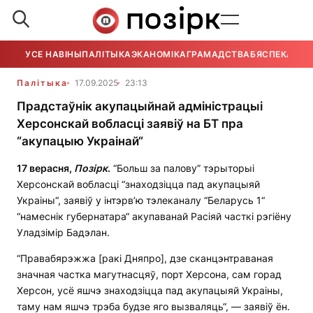
УСЕ НАВІНЫ
ПАЛІТЫКА
ЭКАНОМІКА
ГРАМАДСТВА
БЯСПЕКА
УСЕ
Палітыка
17.09.2025
23:13
Прадстаўнік акупацыйнай адміністрацыі
Херсонскай вобласці заявіў на БТ пра
“акупацыю Украінай“
17 верасня,
П
о
зірк
.
“Больш за палову” тэрыторыі
Херсонскай вобласці “знаходзіцца пад акупацыяй
Украіны“, заявіў у інтэрв’ю тэлеканалу “Беларусь 1“
“намеснік губернатара“ акупаванай Расіяй часткі рэгіёну
Уладзімір Бадэлан.
“Правабярэжжа [ракі Дняпро], дзе сканцэнтраваная
значная частка магутнасцяў, порт Херсона, сам горад
Херсон, усё яшчэ знаходзіцца пад акупацыяй Украіны,
таму нам яшчэ трэба будзе яго вызваляць“, — заявіў ён.