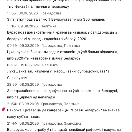
тыс. фактаў палітычнага пераследу
11:55
09.08.2026
Грамадства
З пачатку года ад агню ў Беларусі загінула 350 чалавек
11:16
09.08.2026
Палітыка
Еўрасаюз і дэмакратычныя краіны выказваюць салідарнасць з
беларусамі з нагоды гадавіны выбараў-2020
09:56
09.08.2026
Грамадства, Палітыка
Ціханоўская: З кожным годам становіцца ўсё больш відавочна,
што 2020-ты незваротна змяніў Беларусь
09:07
09.08.2026
Палітыка
Лукашэнка зацікаўлены ў "нарошчванні супрацоўніцтва" з
Сінгапурам
23:56
08.08.2026
Грамадства
Электразабеспячэнне адноўленае ва ўсіх паселішчах Беларусі,
што пацярпелі ад непагадзі
21:54
08.08.2026
Грамадства, Палітыка
Вячорка: Цікавасць да канферэнцыі "Новая Беларусь" вызначае
нашу суб'ектнасць
21:44
08.08.2026
Грамадства, Эканоміка
Беларусь мае патрэбу ў гіганцкай пенсійнай рэформе і пакуль да