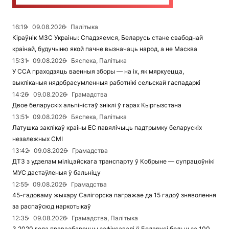
16:19
09.08.2026
Палітыка
Кіраўнік МЗС Украіны: Спадзяемся, Беларусь стане свабоднай
краінай, будучыню якой пачне вызначаць народ, а не Масква
15:31
09.08.2026
Бяспека, Палітыка
У ССА праходзяць ваенныя зборы — на іх, як мяркуецца,
выкліканыя нядобрасумленныя работнікі сельскай гаспадаркі
14:26
09.08.2026
Грамадства
Двое беларускіх альпіністаў зніклі ў гарах Кыргызстана
13:51
09.08.2026
Бяспека, Палітыка
Латушка заклікаў краіны ЕС павялічыць падтрымку беларускіх
незалежных СМІ
13:42
09.08.2026
Грамадства
ДТЗ з удзелам міліцэйскага транспарту ў Кобрыне — супрацоўнікі
МУС дастаўленыя ў бальніцу
12:55
09.08.2026
Грамадства
45-гадоваму жыхару Салігорска пагражае да 15 гадоў зняволення
за распаўсюд наркотыкаў
12:35
09.08.2026
Грамадства, Палітыка
З 2020 года праваабаронцы зафіксавалі ў Беларусі больш за 100