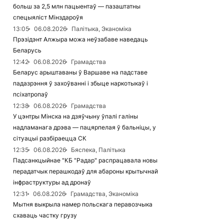
больш за 2,5 млн пацыентаў — пазаштатны
спецыяліст Мінздароўя
13:05
06.08.2026
Палітыка, Эканоміка
Прэзідэнт Алжыра можа неўзабаве наведаць
Беларусь
12:42
06.08.2026
Грамадства
Беларус арыштаваны ў Варшаве на падставе
падазрэння ў захоўванні і збыце наркотыкаў і
псіхатропаў
12:38
06.08.2026
Грамадства
У цэнтры Мінска на дзяўчыну ўпалі галіны
надламанага дрэва — пацярпелая ў бальніцы, у
сітуацыі разбіраецца СК
12:35
06.08.2026
Бяспека, Палітыка
Падсанкцыйнае "КБ "Радар" распрацавала новы
перадатчык перашкодаў для абароны крытычнай
інфраструктуры ад дронаў
12:31
06.08.2026
Грамадства, Эканоміка
Мытня выкрыла намер польскага перавозчыка
схаваць частку грузу