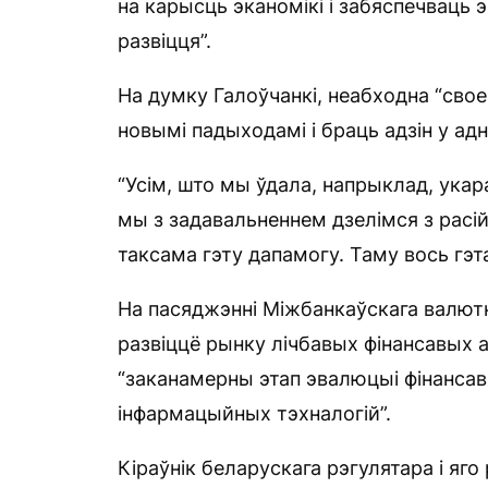
на карысць эканомікі і забяспечваць 
развіцця”.
На думку Галоўчанкі, неабходна “сво
новымі падыходамі і браць адзін у ад
“Усім, што мы ўдала, напрыклад, укар
мы з задавальненнем дзелімся з расій
таксама гэту дапамогу. Таму вось гэт
На пасяджэнні Міжбанкаўскага валютна
развіццё рынку лічбавых фінансавых 
“заканамерны этап эвалюцыі фінанса
інфармацыйных тэхналогій”.
Кіраўнік беларускага рэгулятара і яго 