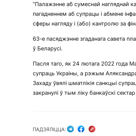
“Палажэнне аб сумеснай нагляднай ка
пагадненнем аб супрацы і абмене інф
сферы нагляду і (або) кантролю за ф
63-е пасяджэнне згаданага савета пл
ў Беларусі.
Пасля таго, як 24 лютага 2022 года 
супраць Украіны, а рэжым Аляксандра
Захаду ўвялі шматлікія санкцыі супра
закранулі ў тым ліку банкаўскі секта
ПАДЗЯЛІЦЦА: