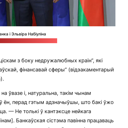
нка і Эльвіра Набіуліна
с-служба Нацбанка Беларусі
ціскам з боку недружалюбных краін”, які
каўскай, фінансавай сферы” (відэакаментарый
).
на ўвазе і, натуральна, такім чынам
іў ён, перад гэтым адзначыўшы, што бакі ўжо
ца. — Не толькі ў кантэксце нейкага
ам]. Банкаўская сістэма павінна працаваць