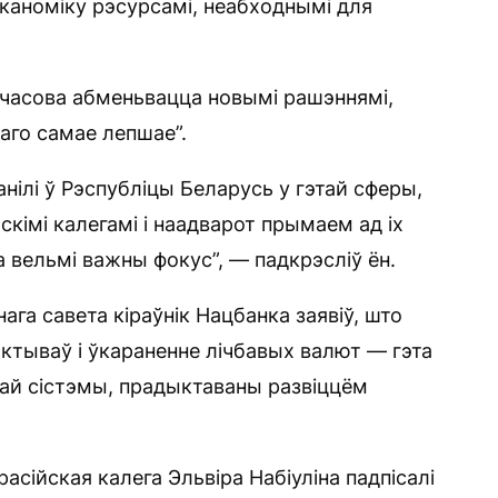
эканоміку рэсурсамі, неабходнымі для
ечасова абменьвацца новымі рашэннямі,
наго самае лепшае”.
анілі ў Рэспубліцы Беларусь у гэтай сферы,
скімі калегамі і наадварот прымаем ад іх
а вельмі важны фокус”, — падкрэсліў ён.
га савета кіраўнік Нацбанка заявіў, што
актываў і ўкараненне лічбавых валют — гэта
вай сістэмы, прадыктаваны развіццём
расійская калега Эльвіра Набіуліна падпісалі