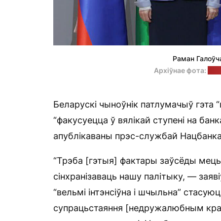
Раман Галоўча
Архіўнае фота:
прэ
Беларускі чыноўнік патлумачыў гэта “
“факусуецца ў вялікай ступені на бан
апублікаваны прэс-службай Нацбанка
“Трэба [гэтыя] фактары заўсёды мець 
сінхранізаваць нашу палітыку, — заяв
“вельмі інтэнсіўна і шчыльна” стасуюц
супрацьстаяння [недружалюбным краін