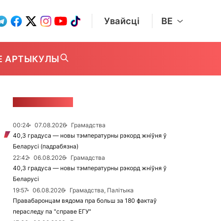
Увайсці
BE
Е АРТЫКУЛЫ
СТУЖКА НАВІН
00:24
07.08.2026
Грамадства
40,3 градуса — новы тэмпературны рэкорд жніўня ў
Беларусі (падрабязна)
22:42
06.08.2026
Грамадства
40,3 градуса — новы тэмпературны рэкорд жніўня ў
Беларусі
19:57
06.08.2026
Грамадства, Палітыка
Правабаронцам вядома пра больш за 180 фактаў
пераследу па "справе ЕГУ"