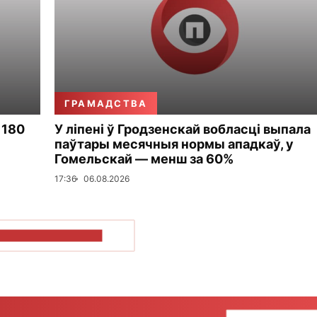
ГРАМАДСТВА
 180
У ліпені ў Гродзенскай вобласці выпала
паўтары месячныя нормы ападкаў, у
Гомельскай — менш за 60%
17:36
06.08.2026
ПАКАЗАЦЬ БОЛЬШ