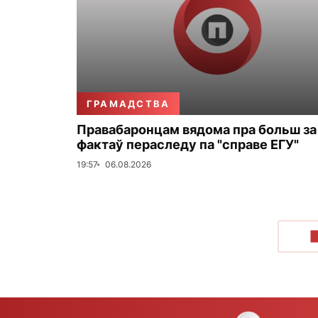
ГРАМАДСТВА
Правабаронцам вядома пра больш за
фактаў пераследу па "справе ЕГУ"
19:57
06.08.2026