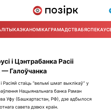
АЛІТЫКА
ЭКАНОМІКА
ГРАМАДСТВА
БЯСПЕКА
УС
сі і Цэнтрабанка Расіі
ь — Галоўчанка
 Расіяй стаіць “вельмі шмат выклікаў” у
раўлення Нацыянальнага банка Раман
 ва Уфу (Башкартастан, РФ), дзе адбылося
тнага савета дзвюх краін.