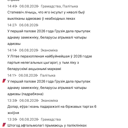
14:49
06.08.2026
Грамадства, Палітыка
Статкевіч лічыць, что яго інсульт у няволі быў
выкліканы адмоваю ў неабходных леках
14:27
06.08.2026
У першай палове 2026 года Грузія дала прытулак
аднаму замежніку, беларусы атрымалі чатыры
адмовы
14:14
06.08.2026
Эканоміка
У Літве перахопленая найбуйнейшая ў 2026 годзе
партыя нелегальных цыгарэт, у тым ліку з
беларускімі акцызнымі маркамі
14:11
06.08.2026
Палітыка
У першай палове 2026 года Грузія дала прытулак
аднаму замежніку, беларусы атрымалі чатыры
адмовы (падрабязна)
13:38
06.08.2026
Эканоміка
Долар, еўра і юань падаражэлі на біржавых таргах 6
жніўня
13:36
06.08.2026
Грамадства
Штогод афтальмолагі прымаюць у паліклініках