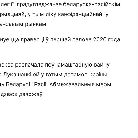
легіі”, прадугледжанае беларуска-расійскім
армацыяй, у тым ліку канфідэнцыйнай, у
інансавым рынкам.
ануецца правесці ў першай палове 2026 года
Масква распачала поўнамаштабную вайну
 Лукашэнкі ёй у гэтым дапамог, краіны
ць Беларусі і Расіі. Абмежавальныя меры
р дзвюх дзяржаў.