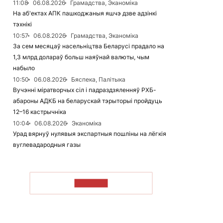
11:08
06.08.2026
Грамадства, Эканоміка
На аб'ектах АПК пашкоджаныя яшчэ дзве адзінкі
тэхнікі
10:57
06.08.2026
Грамадства, Эканоміка
За сем месяцаў насельніцтва Беларусі прадало на
1,3 млрд долараў больш наяўнай валюты, чым
набыло
10:50
06.08.2026
Бяспека, Палітыка
Вучэнні міратворчых сіл і падраздзяленняў РХБ-
абароны АДКБ на беларускай тэрыторыі пройдуць
12–16 кастрычніка
10:04
06.08.2026
Эканоміка
Урад вярнуў нулявыя экспартныя пошліны на лёгкія
вуглевадародныя газы
ЧЫТАЦЬ