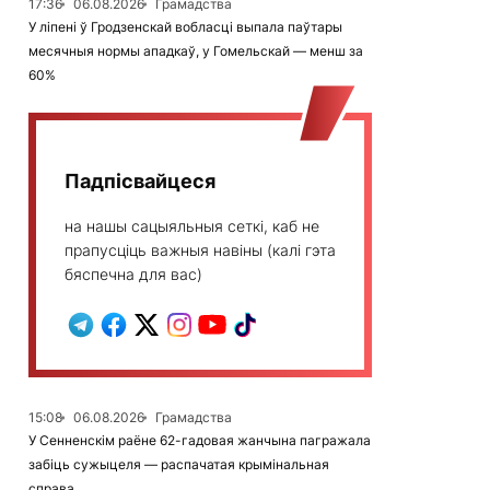
17:36
06.08.2026
Грамадства
У ліпені ў Гродзенскай вобласці выпала паўтары
месячныя нормы ападкаў, у Гомельскай — менш за
60%
Падпісвайцеся
на нашы сацыяльныя сеткі, каб не
прапусціць важныя навіны (калі гэта
бяспечна для вас)
15:08
06.08.2026
Грамадства
У Сенненскім раёне 62-гадовая жанчына пагражала
забіць сужыцеля — распачатая крымінальная
справа