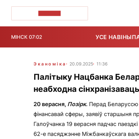
ПОЗІРК+
УСЕ НАВІНЫ
П
МІНСК 07:02
Эканоміка
20.09.2025
11:36
Палітыку Нацбанка Белару
неабходна сінхранізавац
20 верасня,
Позірк
.
Перад Беларуссю і
фінансавай сферы, заявіў старшыня п
Галоўчанка 19 верасня падчас паездкі
62-е пасяджэнне Міжбанкаўскага валю