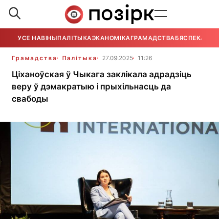
УСЕ НАВІНЫ
ПАЛІТЫКА
ЭКАНОМІКА
ГРАМАДСТВА
БЯСПЕКА
УСЕ
Грамадства
Палітыка
27.09.2025
11:26
Ціханоўская ў Чыкага заклікала адрадзіць
веру ў дэмакратыю і прыхільнасць да
свабоды