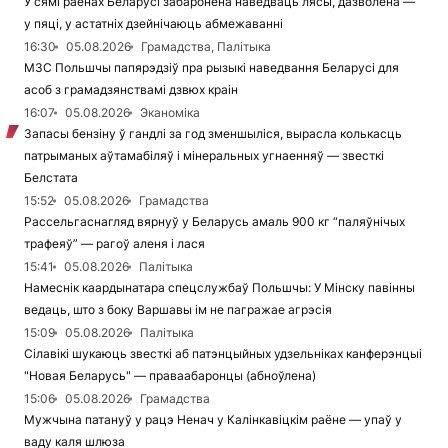
У сямі раёнах Беларусі забаронена наведваць лясы, дазволена —
у пяці, у астатніх дзейнічаюць абмежаванні
16:30
05.08.2026
Грамадства, Палітыка
МЗС Польшчы папярэдзіў пра рызыкі наведвання Беларусі для
асоб з грамадзянствамі дзвюх краін
16:07
05.08.2026
Эканоміка
Запасы бензіну ў гандлі за год зменшыліся, вырасла колькасць
патрыманых аўтамабіляў і мінеральных угнаенняў — звесткі
Белстата
15:52
05.08.2026
Грамадства
Рассельгаснагляд вярнуў у Беларусь амаль 900 кг “паляўнічых
трафеяў” — рагоў аленя і лася
15:41
05.08.2026
Палітыка
Намеснік каардынатара спецслужбаў Польшчы: У Мінску павінны
ведаць, што з боку Варшавы ім не пагражае агрэсія
15:09
05.08.2026
Палітыка
Сілавікі шукаюць звесткі аб патэнцыйных удзельніках канферэнцыі
"Новая Беларусь" — праваабаронцы (абноўлена)
15:06
05.08.2026
Грамадства
Мужчына патануў у рацэ Ненач у Калінкавіцкім раёне — упаў у
ваду каля шлюза