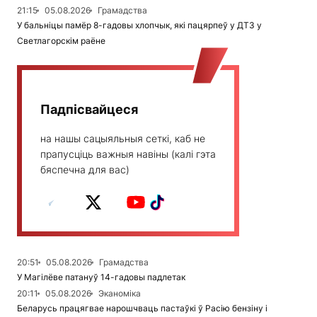
21:15
05.08.2026
Грамадства
У бальніцы памёр 8-гадовы хлопчык, які пацярпеў у ДТЗ у
Светлагорскім раёне
Падпісвайцеся
на нашы сацыяльныя сеткі, каб не
прапусціць важныя навіны (калі гэта
бяспечна для вас)
20:51
05.08.2026
Грамадства
У Магілёве патануў 14-гадовы падлетак
20:11
05.08.2026
Эканоміка
Беларусь працягвае нарошчваць пастаўкі ў Расію бензіну і