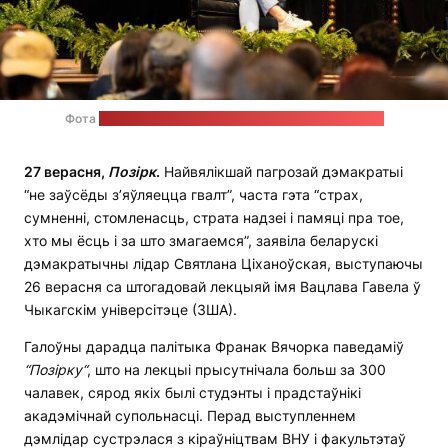
Фота
прадастаўленае офісам Святланы Ціханоўскай
27 верасня,
Позірк
.
Найвялікшай пагрозай дэмакратыі
“не заўсёды з’яўляецца гвалт”, часта гэта “страх,
сумненні, стомленасць, страта надзеі і памяці пра тое,
хто мы ёсць і за што змагаемся”, заявіла беларускі
дэмакратычны лідар Святлана Ціханоўская, выступаючы
26 верасня са штогадовай лекцыяй імя Вацлава Гавела ў
Чыкагскім універсітэце (ЗША).
Галоўны дарадца палітыка Франак Вячорка паведаміў
“
Позірку
“
, што на лекцыі прысутнічала больш за 300
чалавек, сярод якіх былі студэнты і прадстаўнікі
акадэмічнай супольнасці. Перад выступленнем
дэмлідар сустрэлася з кіраўніцтвам ВНУ і факультэтаў