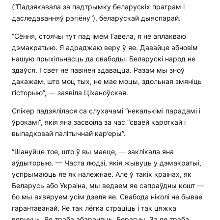
(“Падзякавала за падтрымку беларускіх праграм і
даследаванняў рэгіёну”), беларускай дыяспарай.
“Сёння, стоячы тут пад імем Гавела, я не аплакваю
дэмакратыю. Я адраджаю веру ў яе. Давайце абновім
нашую прыхільнасць да свабоды. Беларускі народ не
здаўся. І свет не павінен здавацца. Разам мы зноў
дакажам, што моц тых, не мае моцы, здольная змяніць
гісторыю”, — заявіла Ціханоўская.
Спікер падзялілася са слухачамі “некалькімі парадамі і
ўрокамі”, якія яна засвоіла за час “сваёй кароткай і
выпадковай палітычнай кар’еры”.
“Шануйце тое, што ў вы маеце, — заклікала яна
аўдыторыю. — Часта людзі, якія жывуць у дэмакратыі,
успрымаюць яе як належнае. Але ў такіх краінах, як
Беларусь або Украіна, мы ведаем яе сапраўдны кошт —
бо мы ахвяруем усім дзеля яе. Свабода ніколі не бывае
гарантаванай. Яе так лёгка страціць і так цяжка
вярнуць. Яе трэба абараняць. Берагчы. За яе трэба