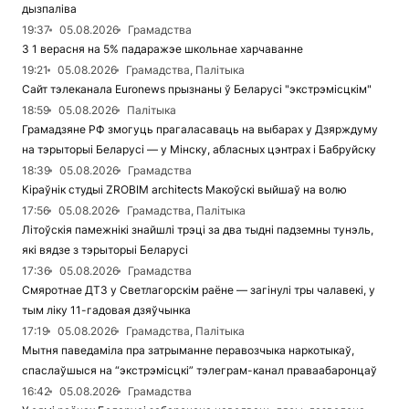
дызпаліва
19:37
05.08.2026
Грамадства
З 1 верасня на 5% падаражэе школьнае харчаванне
19:21
05.08.2026
Грамадства, Палітыка
Сайт тэлеканала Euronews прызнаны ў Беларусі "экстрэмісцкім"
18:59
05.08.2026
Палітыка
Грамадзяне РФ змогуць прагаласаваць на выбарах у Дзярждуму
на тэрыторыі Беларусі — у Мінску, абласных цэнтрах і Бабруйску
18:39
05.08.2026
Грамадства
Кіраўнік студыі ZROBIM architects Макоўскі выйшаў на волю
17:56
05.08.2026
Грамадства, Палітыка
Літоўскія памежнікі знайшлі трэці за два тыдні падземны тунэль,
які вядзе з тэрыторыі Беларусі
17:36
05.08.2026
Грамадства
Смяротнае ДТЗ у Светлагорскім раёне — загінулі тры чалавекі, у
тым ліку 11-гадовая дзяўчынка
17:19
05.08.2026
Грамадства, Палітыка
Мытня паведаміла пра затрыманне перавозчыка наркотыкаў,
спаслаўшыся на “экстрэмісцкі” тэлеграм-канал праваабаронцаў
16:42
05.08.2026
Грамадства