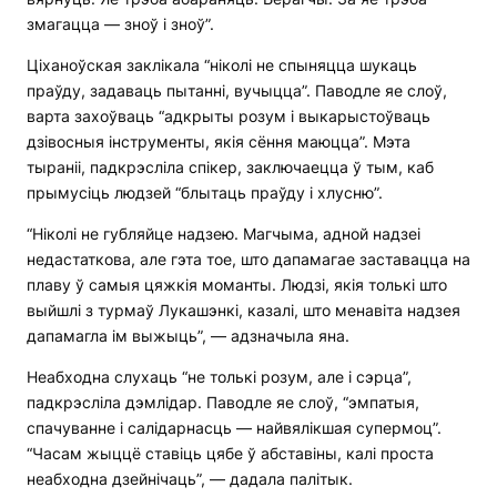
змагацца — зноў і зноў”.
Ціханоўская заклікала “ніколі не спыняцца шукаць
праўду, задаваць пытанні, вучыцца”. Паводле яе слоў,
варта захоўваць “адкрыты розум і выкарыстоўваць
дзівосныя інструменты, якія сёння маюцца”. Мэта
тыраніі, падкрэсліла спікер, заключаецца ў тым, каб
прымусіць людзей “блытаць праўду і хлусню”.
“Ніколі не губляйце надзею. Магчыма, адной надзеі
недастаткова, але гэта тое, што дапамагае заставацца на
плаву ў самыя цяжкія моманты. Людзі, якія толькі што
выйшлі з турмаў Лукашэнкі, казалі, што менавіта надзея
дапамагла ім выжыць”, — адзначыла яна.
Неабходна слухаць “не толькі розум, але і сэрца”,
падкрэсліла дэмлідар. Паводле яе слоў, “эмпатыя,
спачуванне і салідарнасць — найвялікшая супермоц”.
“Часам жыццё ставіць цябе ў абставіны, калі проста
неабходна дзейнічаць”, — дадала палітык.