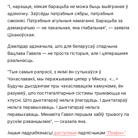
“І, нарэшце, ніякая барацьба не можа быць выйграная ў
адзіночку. Заўсёды патрэбныя сябры, патрэбныя
саюзнікі. Патрэбныя агульныя намаганні. Барацьба за
дэмакратыю — не лакальная, яна глабальная”, — заявіла
Ціханоўская.
Дэмлідар адзначыла, што для беларусаў спадчына
Вацлава Гавела — не проста гісторыя, але і цяперашняя
рэальнасць.
“Тыя самыя рэпрэсіі, з якімі ён сутыкаўся ў
Чэхаславакіі, мы перажываем цяпер у Мінску. <…>
Будучы дысідэнтам пры чэхаславацкім камунізме, ён
разумеў, што посттаталітарныя сістэмы трымаюцца на
хлусні. Што дыктатараў нельга ўлагодзіць. І дыктатараў
нельга перавыхаваць. І дыктатараў нельга
перавыхаваць. Менавіта Гавел першым забіў трывогу па
рускім рэваншызме”, — сказала яна.
Іншыя падрабязнасці
даступныя
падпісчыкам
“Позірк+”