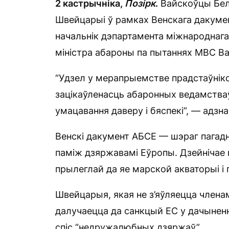
2 кастрычніка,
Позірк
.
Вайскоўцы Бел
Швейцарыі ў рамках Венскага дакумен
начальнік дэпартамента міжнароднага
міністра абароны па пытаннях МВС В
“Удзел у мерапрыемстве прадстаўнік
зацікаўленасць абаронных ведамстваў
умацавання даверу і бяспекі”, — адзн
Венскі дакумент АБСЕ — шэраг пагадн
паміж дзяржавамі Еўропы. Дзейнічае 
прылеглай да яе марской акваторыі і
Швейцарыя, якая не з’яўляецца член
далучаецца да санкцый ЕС у дачыненн
спіс “недружалюбных дзяржаў”.