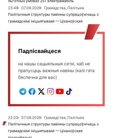
льготных умовах 251 электрамабіль
23:48
07.08.2026
Грамадства, Палітыка
Палітычныя структуры павінны супрацоўнічаць з
грамадскімі ініцыятывамі — Ціханоўская
Падпісвайцеся
на нашы сацыяльныя сеткі, каб не
прапусціць важныя навіны (калі гэта
бяспечна для вас)
23:23
07.08.2026
Грамадства, Палітыка
Палітычныя структуры павінны супрацоўнічаць з
грамадскімі ініцыятывамі — Ціханоўская
(падрабязна)