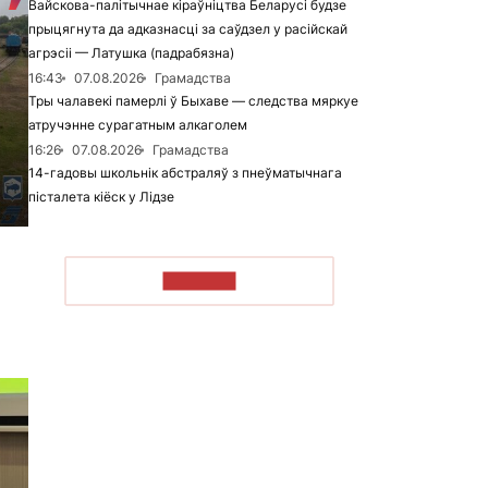
Вайскова-палітычнае кіраўніцтва Беларусі будзе
прыцягнута да адказнасці за саўдзел у расійскай
агрэсіі — Латушка (падрабязна)
16:43
07.08.2026
Грамадства
Тры чалавекі памерлі ў Быхаве — следства мяркуе
атручэнне сурагатным алкаголем
16:26
07.08.2026
Грамадства
14-гадовы школьнік абстраляў з пнеўматычнага
пісталета кіёск у Лідзе
ЧЫТАЦЬ