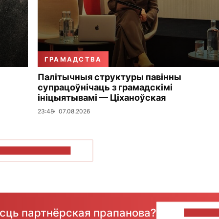
ГРАМАДСТВА
Палітычныя структуры павінны
супрацоўнічаць з грамадскімі
ініцыятывамі — Ціханоўская
23:48
07.08.2026
ПАКАЗАЦЬ БОЛЬШ
ёсць партнёрская прапанова?
НАПІШЫ