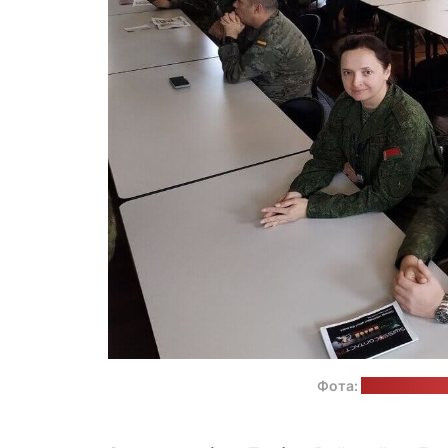
Фота:
старонка Ва