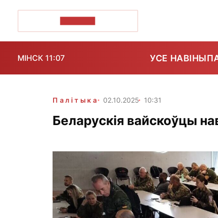
ПОЗІРК+
УСЕ НАВІНЫ
П
МІНСК 11:07
Палітыка
02.10.2025
10:31
Беларускія вайскоўцы 