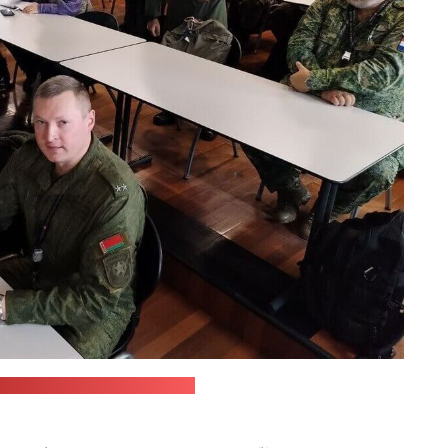
лерыя Равенкі ў сацсетцы Х