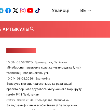
Увайсці
BE
Е АРТЫКУЛЫ
СТУЖКА НАВІН
10:58
08.08.2026
Грамадства, Палітыка
Мінабароны пашырыла кола жанчын-медыкаў, якія
трапляюць пад вайсковы ўлік
10:04
08.08.2026
Эканоміка
Беларусь могуць падключыць да рэалізацыі
праекта першага грузавога чыгуначнага маршруту
паміж РФ і Пакістанам
09:36
08.08.2026
Грамадства, Эканоміка
За тыдзень фізічныя асобы ўвезлі ў Беларусь на