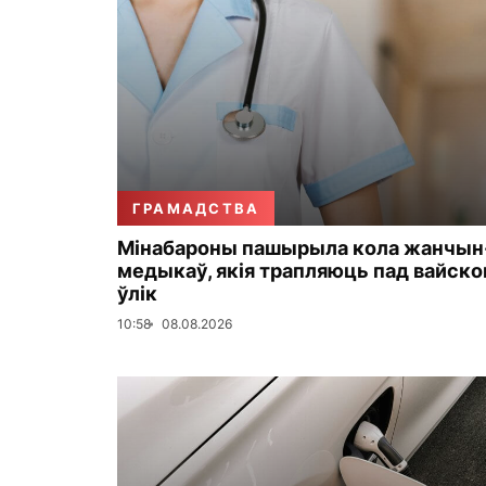
ГРАМАДСТВА
Мінабароны пашырыла кола жанчын
медыкаў, якія трапляюць пад вайск
ўлік
10:58
08.08.2026