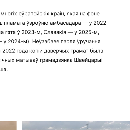
ямногіх еўрапейскіх краін, якая на фоне
 дыпламата ўзроўню амбасадара — у 2022
а гэта ў 2023-м, Славакія — у 2025-м,
— у 2024-м). Неўзабаве пасля ўручэння
 2022 года копій даверчых грамат была
тычных матываў грамадзянка Швейцарыі
шэ.