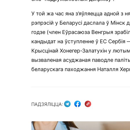
У той жа час яна з’яўляецца адной з н
рэпрэсій у Беларусі даслала ў Мінск
годзе (член Еўрасаюза Венгрыя зрабіл
кандыдат на ўступленне ў ЕС Сербія 
Крысцінай Хонегер-Залатухін у лютым
вызваленая асуджаная паводле палі
беларускага паходжання Наталля Хер
ПАДЗЯЛІЦЦА: