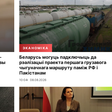
ЭКАНОМІКА
-
Беларусь могуць падключыць да
овы
рэалізацыі праекта першага грузавога
чыгуначнага маршруту паміж РФ і
Пакістанам
10:04
08.08.2026