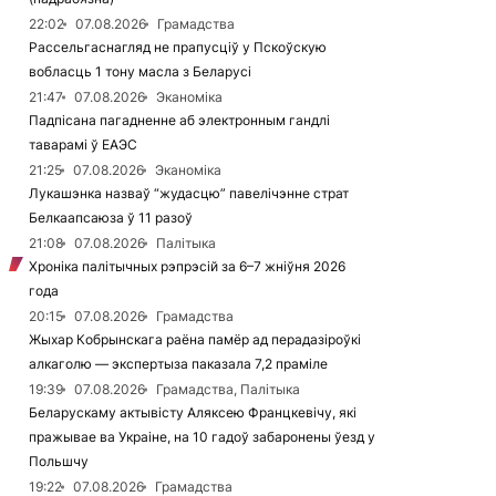
22:02
07.08.2026
Грамадства
Рассельгаснагляд не прапусціў у Пскоўскую
вобласць 1 тону масла з Беларусі
21:47
07.08.2026
Эканоміка
Падпісана пагадненне аб электронным гандлі
таварамі ў ЕАЭС
21:25
07.08.2026
Эканоміка
Лукашэнка назваў “жудасцю” павелічэнне страт
Белкаапсаюза ў 11 разоў
21:08
07.08.2026
Палітыка
Хроніка палітычных рэпрэсій за 6–7 жніўня 2026
года
20:15
07.08.2026
Грамадства
Жыхар Кобрынскага раёна памёр ад перадазіроўкі
алкаголю — экспертыза паказала 7,2 праміле
19:39
07.08.2026
Грамадства, Палітыка
Беларускаму актывісту Аляксею Францкевічу, які
пражывае ва Украіне, на 10 гадоў забаронены ўезд у
Польшчу
19:22
07.08.2026
Грамадства