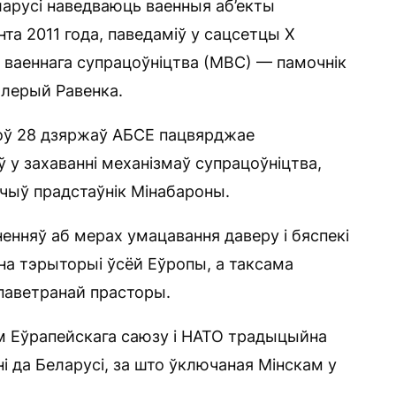
арусі наведваюць ваенныя аб’екты
та 2011 года, паведаміў у сацсетцы Х
 ваеннага супрацоўніцтва (МВС) — памочнік
алерый Равенка.
оў 28 дзяржаў АБСЕ пацвярджае
 у захаванні механізмаў супрацоўніцтва,
ачыў прадстаўнік Мінабароны.
енняў аб мерах умацавання даверу і бяспекі
на тэрыторыі ўсёй Еўропы, а таксама
 паветранай прасторы.
ам Еўрапейскага саюзу і НАТО традыцыйна
і да Беларусі, за што ўключаная Мінскам у