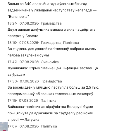
Больш за 340 аварыйна-аднаўленчых брыгад
задзейнічана ў ліквідацыі наступстваў непагадзі —
"Белэнерга"
18:24
07.08.2026
Грамадства
Двухгадовая дзяўчынка выпала з акна чацвёртага
паверха ў Брэсце
18:10
07.08.2026
Грамадства, Палітыка
За тыдзень для дзяцей палітвязняў сабрана амаль
палова заяўленай сумы
17:47
07.08.2026
Эканоміка
Лукашэнка: Стрымліванне цэн і інфляцыі застаецца
за ўрадам
17:30
07.08.2026
Грамадства
За восем дзён у міліцыю паступіла больш за 2,5 тыс.
паведамленняў аб званках тэлефонных махляроў
17:15
07.08.2026
Палітыка
Вайскова-палітычнае кіраўніцтва Беларусі будзе
прыцягнута да адказнасці за саўдзел у расійскай
агрэсіі — Латушка
17:07
07.08.2026
Палітыка