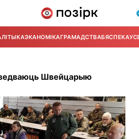
АЛІТЫКА
ЭКАНОМІКА
ГРАМАДСТВА
БЯСПЕКА
УС
наведваюць Швейцарыю