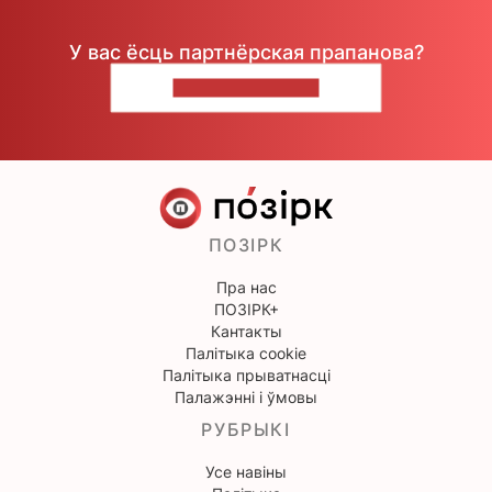
У вас ёсць партнёрская прапанова?
НАПІШЫЦЕ НАМ
ПОЗІРК
Пра нас
ПОЗІРК+
Кантакты
Палітыка cookie
Палітыка прыватнасці
Палажэнні і ўмовы
РУБРЫКІ
Усе навіны