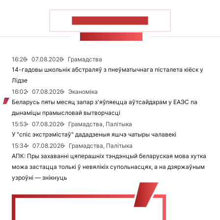
ПАКАЗАЦЬ БОЛЬШ
СТУЖКА НАВІН
16:26
07.08.2026
Грамадства
14-гадовы школьнік абстраляў з пнеўматычнага пісталета кіёск у
Лідзе
16:02
07.08.2026
Эканоміка
Беларусь пяты месяц запар з'яўляецца аўтсайдарам у ЕАЭС па
дынаміцы прамысловай вытворчасці
15:53
07.08.2026
Грамадства, Палітыка
У "спіс экстрэмістаў" дададзеныя яшчэ чатыры чалавекі
15:34
07.08.2026
Грамадства, Палітыка
АПК: Пры захаванні цяперашніх тэндэнцый беларуская мова хутка
можа застацца толькі ў невялікіх супольнасцях, а на дзяржаўным
узроўні — знікнуць