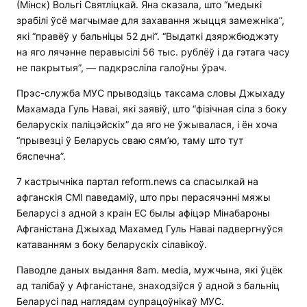
(Мінск) Вольгі Святліцкай. Яна сказала, што “медыкі
зрабілі ўсё магчымае для захавання жыцця замежніка”,
які “правёў у бальніцы 52 дні”. “Выдаткі дзяржбюджэту
на яго лячэнне перавысілі 56 тыс. рублёў і да гэтага часу
не пакрытыя”, — падкрэсліла галоўны ўрач.
Прэс-служба МУС прыводзіць таксама словы Джыхаду
Махамада Гуль Наваі, які заявіў, што “фізічная сіла з боку
беларускіх паліцэйскіх” да яго не ўжывалася, і ён хоча
“прывезці ў Беларусь сваю сям’ю, таму што тут
бяспечна”.
7 кастрычніка партал reform.news са спасылкай на
афганскія СМІ паведаміў, што пры перасячэнні мяжы
Беларусі з адной з краін ЕС былы афіцэр Мінабароны
Афганістана Джыхад Махамед Гуль Наваі падвергнуўся
катаванням з боку беларускіх сілавікоў.
Паводле даных выдання 8am. мedia, мужчына, які ўцёк
ад талібаў у Афганістане, знаходзіўся ў адной з бальніц
Беларусі пад наглядам супрацоўнікаў МУС.