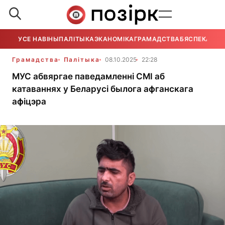
УСЕ НАВІНЫ
ПАЛІТЫКА
ЭКАНОМІКА
ГРАМАДСТВА
БЯСПЕКА
УСЕ
Грамадства
Палітыка
08.10.2025
22:28
МУС абвяргае паведамленні СМІ аб
катаваннях у Беларусі былога афганскага
афіцэра