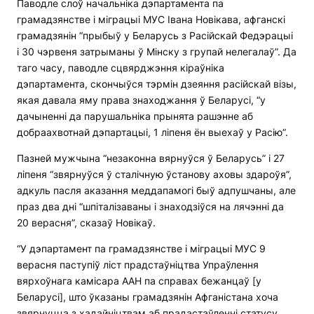
Паводле слоў начальніка дэпартамента па
грамадзянстве і міграцыі МУС Івана Новікава, афганскі
грамадзянін “прыбыў у Беларусь з Расійскай Федэрацыі
і 30 чэрвеня затрыманы ў Мінску з групай нелегалаў”. Да
таго часу, паводле сцвярджэння кіраўніка
дэпартамента, скончыўся тэрмін дзеяння расійскай візы,
якая давала яму права знаходжання ў Беларусі, “у
дачыненні да парушальніка прынята рашэнне аб
добраахвотнай дэпартацыі, 1 ліпеня ён выехаў у Расію”.
Пазней мужчына “незаконна вярнуўся ў Беларусь” і 27
ліпеня “звярнуўся ў сталічную ўстанову аховы здароўя”,
адкуль пасля аказання меддапамогі быў адпушчаны, але
праз два дні “шпіталізаваны і знаходзіўся на лячэнні да
20 верасня”, сказаў Новікаў.
“У дэпартамент па грамадзянстве і міграцыі МУС 9
верасня паступіў ліст прадстаўніцтва Упраўлення
вярхоўнага камісара ААН па справах бежанцаў [у
Беларусі], што ўказаны грамадзянін Афганістана хоча
звярнуцца з хадайніцтвам аб прадастаўленні статусу