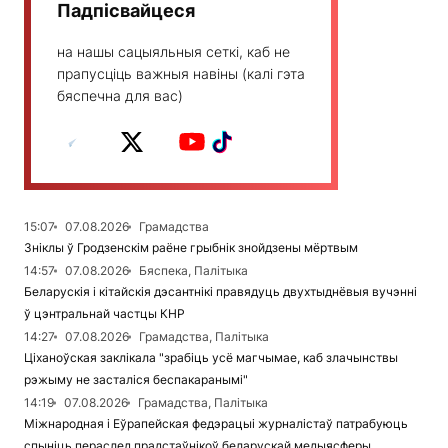
Падпісвайцеся
на нашы сацыяльныя сеткі, каб не
прапусціць важныя навіны (калі гэта
бяспечна для вас)
15:07
07.08.2026
Грамадства
Зніклы ў Гродзенскім раёне грыбнік знойдзены мёртвым
14:57
07.08.2026
Бяспека, Палітыка
Беларускія і кітайскія дэсантнікі правядуць двухтыднёвыя вучэнні
ў цэнтральнай частцы КНР
14:27
07.08.2026
Грамадства, Палітыка
Ціханоўская заклікала "зрабіць усё магчымае, каб злачынствы
рэжыму не засталіся беспакаранымі"
14:19
07.08.2026
Грамадства, Палітыка
Міжнародная і Еўрапейская федэрацыі журналістаў патрабуюць
спыніць пераслед прадстаўнікоў беларускай медыясферы