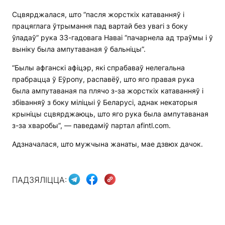
Сцвярджалася, што “пасля жорсткіх катаванняў і
працяглага ўтрымання пад вартай без увагі з боку
ўладаў” рука 33-гадовага Наваі “пачарнела ад траўмы і ў
выніку была ампутаваная ў бальніцы”.
“Былы афганскі афіцэр, які спрабаваў нелегальна
прабрацца ў Еўропу, распавёў, што яго правая рука
была ампутаваная па плячо з-за жорсткіх катаванняў і
збіванняў з боку міліцыі ў Беларусі, аднак некаторыя
крыніцы сцвярджаюць, што яго рука была ампутаваная
з-за хваробы”, — паведаміў партал afintl.com.
Адзначалася, што мужчына жанаты, мае дзвюх дачок.
ПАДЗЯЛІЦЦА: