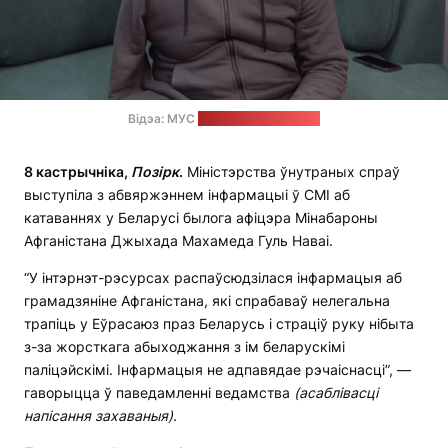
Відэа: МУС
Стоп-кадр: “Позірк”
8 кастрычніка,
Позірк
.
Міністэрства ўнутраных спраў
выступіла з абвяржэннем інфармацыі ў СМІ аб
катаваннях у Беларусі былога афіцэра Мінабароны
Афганістана Джыхада Махамеда Гуль Наваі.
“У інтэрнэт-рэсурсах распаўсюдзілася інфармацыя аб
грамадзяніне Афганістана, які спрабаваў нелегальна
трапіць у Еўрасаюз праз Беларусь і страціў руку нібыта
з-за жорсткага абыходжання з ім беларускімі
паліцэйскімі. Інфармацыя не адпавядае рэчаіснасці”, —
гаворыцца ў паведамленні ведамства
(асаблівасці
напісання захаваныя)
.