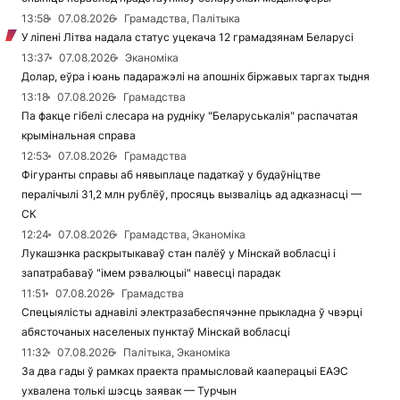
13:58
07.08.2026
Грамадства, Палітыка
У ліпені Літва надала статус уцекача 12 грамадзянам Беларусі
13:37
07.08.2026
Эканоміка
Долар, еўра і юань падаражэлі на апошніх біржавых таргах тыдня
13:18
07.08.2026
Грамадства
Па факце гібелі слесара на рудніку "Беларуськалія" распачатая
крымінальная справа
12:53
07.08.2026
Грамадства
Фігуранты справы аб нявыплаце падаткаў у будаўніцтве
пералічылі 31,2 млн рублёў, просяць вызваліць ад адказнасці —
СК
12:24
07.08.2026
Грамадства, Эканоміка
Лукашэнка раскрытыкаваў стан палёў у Мінскай вобласці і
запатрабаваў "імем рэвалюцыі" навесці парадак
11:51
07.08.2026
Грамадства
Спецыялісты аднавілі электразабеспячэнне прыкладна ў чвэрці
абясточаных населеных пунктаў Мінскай вобласці
11:32
07.08.2026
Палітыка, Эканоміка
За два гады ў рамках праекта прамысловай кааперацыі ЕАЭС
ухвалена толькі шэсць заявак — Турчын