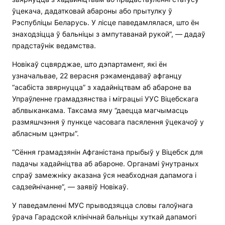
ўцекача, дадатковай абароны або прытулку ў
Рэспубліцы Беларусь. У лісце паведамлялася, што ён
знаходзіцца ў бальніцы з ампутаванай рукой”, — дадаў
прадстаўнік ведамства.
Новікаў сцвярджае, што дэпартамент, які ён
узначальвае, 22 верасня рэкамендаваў афганцу
“асабіста звярнуцца” з хадайніцтвам аб абароне ва
Упраўленне грамадзянства і міграцыі УУС Віцебскага
аблвыканкама. Таксама яму “даецца магчымасць
размяшчэння ў пункце часовага пасялення ўцекачоў у
абласным цэнтры”.
“Сёння грамадзянін Афганістана прыбыў у Віцебск для
падачы хадайніцтва аб абароне. Органамі ўнутраных
спраў замежніку аказана ўся неабходная дапамога і
садзейнічанне”, — заявіў Новікаў.
У паведамленні МУС прыводзяцца словы галоўнага
ўрача Гарадской клінічнай бальніцы хуткай дапамогі